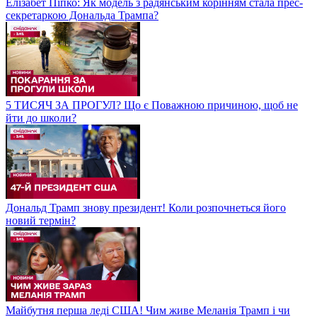
Елізабет Піпко: Як модель з радянським корінням стала прес-
секретаркою Дональда Трампа?
5 ТИСЯЧ ЗА ПРОГУЛ? Що є Поважною причиною, щоб не
йти до школи?
Дональд Трамп знову президент! Коли розпочнеться його
новий термін?
Майбутня перша леді США! Чим живе Меланія Трамп і чи