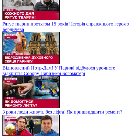
Рятує тварин протягом 15 років! Історія справжнього героя з
Бердичева
Відновлений Нотр-Дам! У Парижі відбулося урочисте
відкриття Собору Паризької Богоматері
3 роки люди живуть без ліфта! Як пришвидшити ремонт?