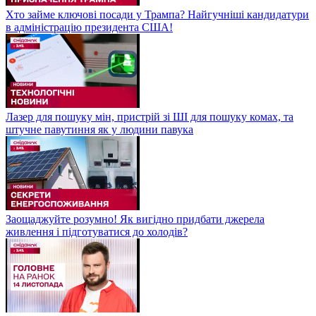
Хто займе ключові посади у Трампа? Найгучніші кандидатури
в адміністрацію президента США!
Лазер для пошуку мін, пристрій зі ШІ для пошуку комах, та
штучне павутиння як у людини павука
Заощаджуйте розумно! Як вигідно придбати джерела
живлення і підготуватися до холодів?