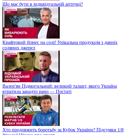
Що має бути в індивідуальній аптечці?
Крафтовий бізнес на солі! Унікальна продукція з давніх
соляних джерел
Валер'ян Підмогильний: великий талант, якого Україна
втратила занадто рано — Постаті
Хто продовжить боротьбу за Кубок України? Підсумки 1/8