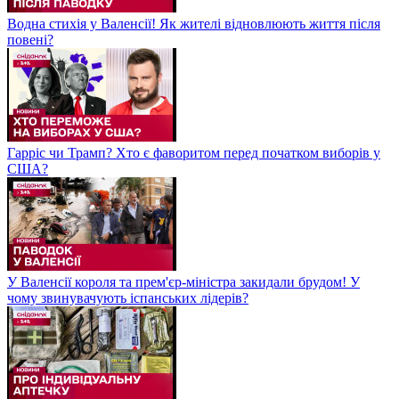
Водна стихія у Валенсії! Як жителі відновлюють життя після
повені?
Гарріс чи Трамп? Хто є фаворитом перед початком виборів у
США?
У Валенсії короля та прем'єр-міністра закидали брудом! У
чому звинувачують іспанських лідерів?