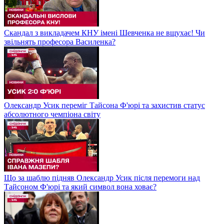
Скандал з викладачем КНУ імені Шевченка не вщухає! Чи
звільнять професора Василенка?
Олександр Усик переміг Тайсона Ф'юрі та захистив статус
абсолютного чемпіона світу
Що за шаблю підняв Олександр Усик після перемоги над
Тайсоном Ф'юрі та який символ вона ховає?