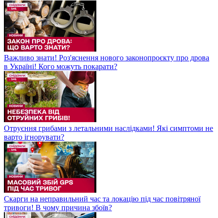
Важливо знати! Роз'яснення нового законопроєкту про дрова
в Україні! Кого можуть покарати?
Отруєння грибами з летальними наслідками! Які симптоми не
варто ігнорувати?
Скарги на неправильний час та локацію під час повітряної
тривоги! В чому причина збоїв?