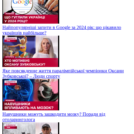
Найпопулярніші запити в Google за 2024 рік: що цікавило
українців найбільше?
Яке повсякденне життя паралімпійської чемпіонки Оксани
Зубковської? – Люди спорту
Навушники можуть зашкодити мозку? Поради від
отоларинголога