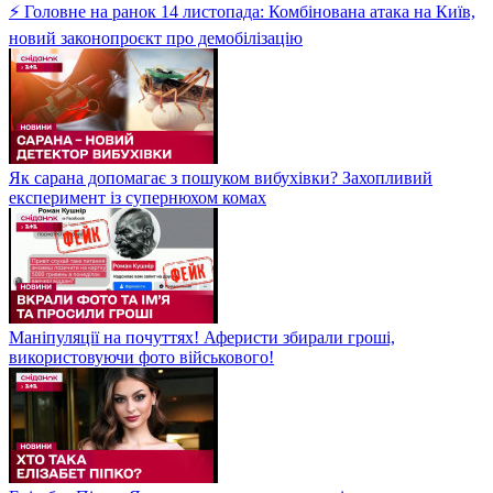
⚡ Головне на ранок 14 листопада: Комбінована атака на Київ,
новий законопроєкт про демобілізацію
Як сарана допомагає з пошуком вибухівки? Захопливий
експеримент із супернюхом комах
Маніпуляції на почуттях! Аферисти збирали гроші,
використовуючи фото військового!