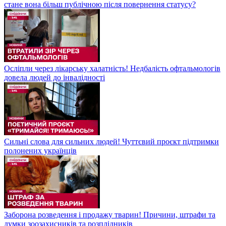
стане вона більш публічною після повернення статусу?
Осліпли через лікарську халатність! Недбалість офтальмологів
довела людей до інвалідності
Сильні слова для сильних людей! Чуттєвий проєкт підтримки
полонених українців
Заборона розведення і продажу тварин! Причини, штрафи та
думки зоозахисників та розплідників