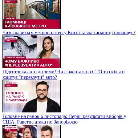
Чим славиться метрополітен у Києві та які таємниці приховує?
Підготовка авто до зими! Чи є ажіотаж на СТО та скільки
коштує "перевзути" авто?
Головне на ранок 6 листопада: Перші результати виборів у
США, Ракетна атака по Запоріжжю