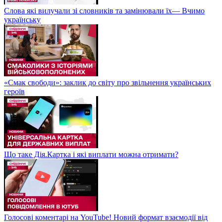
Слова які вилучали зі словників та замінювали їх— Вчимо
українську
«Смак свободи»: заклик до світу про звільнення українських
героїв
Що таке Дія.Картка і які виплати можна отримати?
Голосові коментарі на YouTube! Новий формат взаємодії від