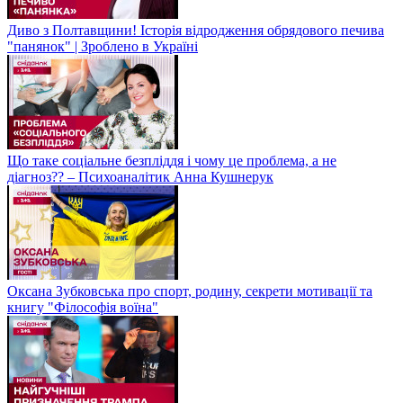
Диво з Полтавщини! Історія відродження обрядового печива
"панянок" | Зроблено в Україні
Що таке соціальне безпліддя і чому це проблема, а не
діагноз?? – Психоаналітик Анна Кушнерук
Оксана Зубковська про спорт, родину, секрети мотивації та
книгу "Філософія воїна"