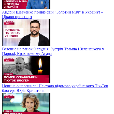
Андрій Шевченко привіз свій "Золотий м'яч" в Україну! –
Цікаво про спорт
Головне на ранок 9 грудня: Зустріч Трампа і Зеленського у
Парижі, Крах режиму Асада
Новина ошелешила! Не стало відомого українського Тік-Ток
блогера Юрія Криштопа