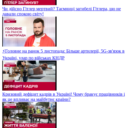
Чи дійсно Гітлер мертвий? Таємниці загибелі Гітлера, що не
давали спокою світу!
⚡Головне на ранок 5 листопада: Більше артилерії, 5G-зв'язок в
Україні, удар по військах КНДР
Кризовий дефіцит кадрів в Україні! Чому бракує працівників і
як це впливає на майбутнє країни?