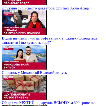
Дружина сирійського диктатора: хто така Асма Асад?
Водіїв на літній гумі штрафуватимуть! Скільки доведеться
заплатити і що думають водії?
Сніданок у Миколаєві! Великий випуск
Обираємо КРУТИЙ подарунок ВСЬОГО за 300 гривень!