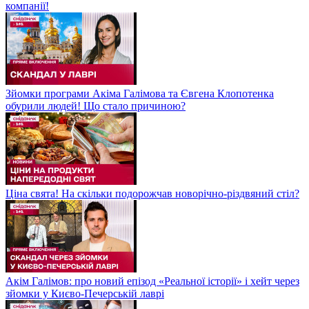
компанії!
Зйомки програми Акіма Галімова та Євгена Клопотенка
обурили людей! Що стало причиною?
Ціна свята! На скільки подорожчав новорічно-різдвяний стіл?
Акім Галімов: про новий епізод «Реальної історії» і хейт через
зйомки у Києво-Печерській лаврі