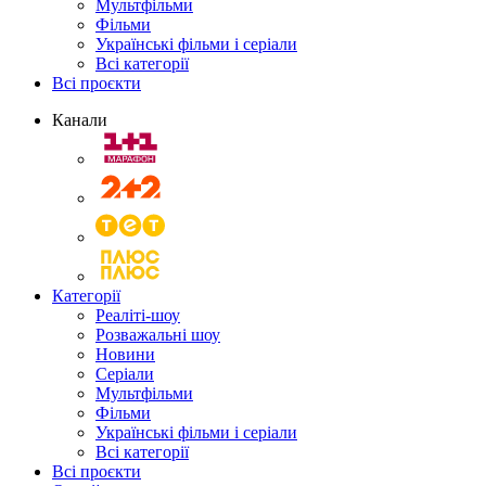
Мультфільми
Фільми
Українські фільми і серіали
Всі категорії
Всі проєкти
Канали
Категорії
Реаліті-шоу
Розважальні шоу
Новини
Серіали
Мультфільми
Фільми
Українські фільми і серіали
Всі категорії
Всі проєкти