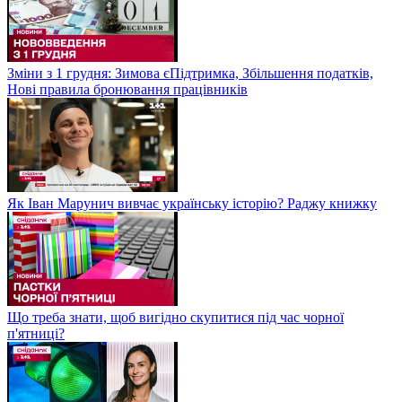
Зміни з 1 грудня: Зимова єПідтримка, Збільшення податків,
Нові правила бронювання працівників
Як Іван Марунич вивчає українську історію? Раджу книжку
Що треба знати, щоб вигідно скупитися під час чорної
п'ятниці?