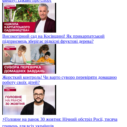
фіналу! Цікаво про спорт
Високогірний сад на Косівщині! Як прикарпатський
підприємець зберігає рідкісні фруктові дерева?
Жорсткий контроль! Чи варто суворо перевіряти домашню
роботу своїх дітей?
⚡Головне на ранок 30 жовтня: Нічний обстріл Росії, тисяча
гривень для всіх українців