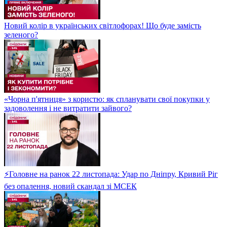
Новий колір в українських світлофорах! Що буде замість
зеленого?
«Чорна п'ятниця» з користю: як спланувати свої покупки у
задоволення і не витратити зайвого?
⚡Головне на ранок 22 листопада: Удар по Дніпру, Кривий Ріг
без опалення, новий скандал зі МСЕК