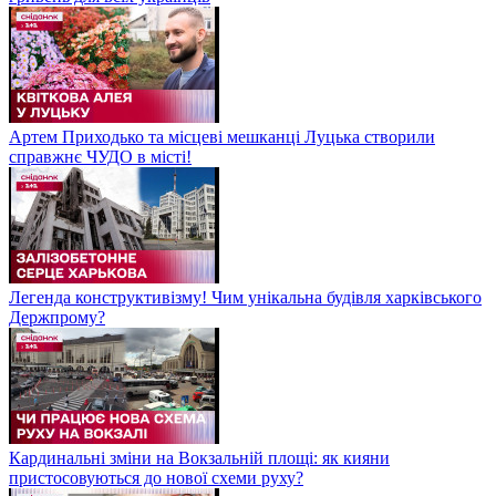
Артем Приходько та місцеві мешканці Луцька створили
справжнє ЧУДО в місті!
Легенда конструктивізму! Чим унікальна будівля харківського
Держпрому?
Кардинальні зміни на Вокзальній площі: як кияни
пристосовуються до нової схеми руху?