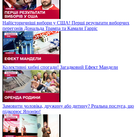
Найісторичніші вибори у США! Перші результати виборчих
перегонів Дональда Трампа та Камали Гарріс
Колективні хибні спогади! Загадковий Ефект Мандели
Замовити чоловіка, дружину або дитину? Реальна послуга, що
підкорює Японію!