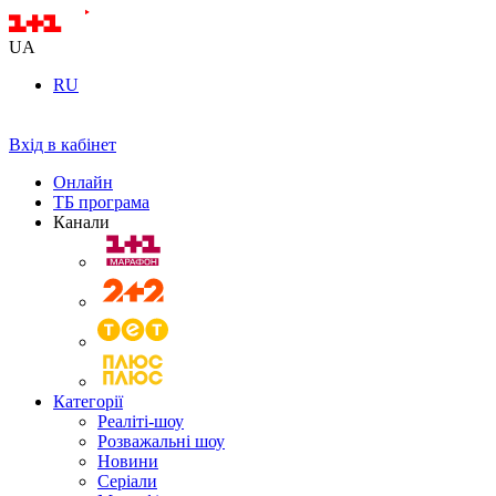
UA
RU
Вхід в кабінет
Онлайн
ТБ програма
Канали
Категорії
Реаліті-шоу
Розважальні шоу
Новини
Серіали