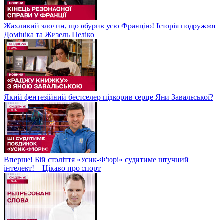
Жахливий злочин, що обурив усю Францію! Історія подружжя
Домініка та Жизель Пеліко
Який фентезійний бестселер підкорив серце Яни Завальської?
Вперше! Бій століття «Усик-Ф'юрі» судитиме штучний
інтелект! – Цікаво про спорт