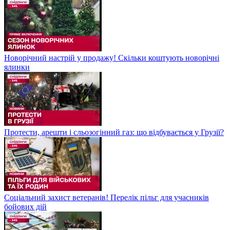
Новорічний настрій у продажу! Скільки коштують новорічні
ялинки
Протести, арешти і сльозогінний газ: що відбувається у Грузії?
Соціальний захист ветеранів! Перелік пільг для учасників
бойових дій