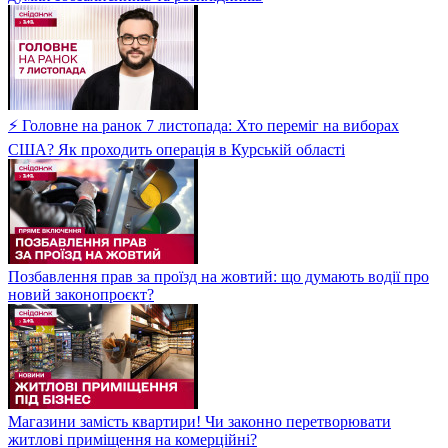
⚡ Головне на ранок 7 листопада: Хто переміг на виборах
США? Як проходить операція в Курській області
Позбавлення прав за проїзд на жовтий: що думають водії про
новий законопроєкт?
Магазини замість квартири! Чи законно перетворювати
житлові приміщення на комерційні?