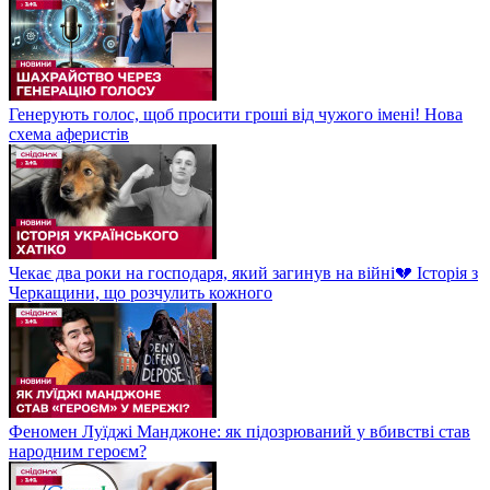
Генерують голос, щоб просити гроші від чужого імені! Нова
схема аферистів
Чекає два роки на господаря, який загинув на війні💔 Історія з
Черкащини, що розчулить кожного
Феномен Луїджі Манджоне: як підозрюваний у вбивстві став
народним героєм?