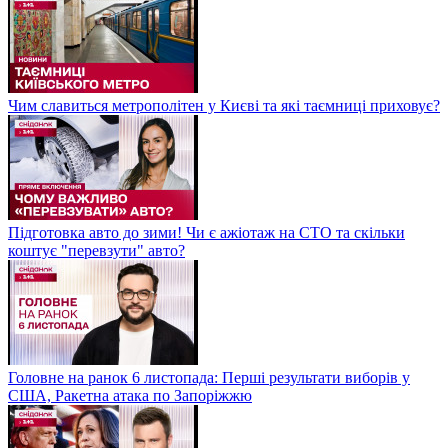
Чим славиться метрополітен у Києві та які таємниці приховує?
Підготовка авто до зими! Чи є ажіотаж на СТО та скільки
коштує "перевзути" авто?
Головне на ранок 6 листопада: Перші результати виборів у
США, Ракетна атака по Запоріжжю