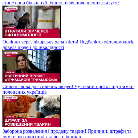
стане вона більш публічною після повернення статусу?
Осліпли через лікарську халатність! Недбалість офтальмологів
довела людей до інвалідності
Сильні слова для сильних людей! Чуттєвий проєкт підтримки
полонених українців
Заборона розведення і продажу тварин! Причини, штрафи та
думки зоозахисників та розплідників