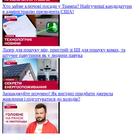
Хто займе ключові посади у Трампа? Найгучніші кандидатури
в адміністрацію президента США!
Лазер для пошуку мін, пристрій зі ШІ для пошуку комах, та
штучне павутиння як у людини павука
Заощаджуйте розумно! Як вигідно придбати джерела
живлення і підготуватися до холодів?