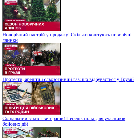
Новорічний настрій у продажу! Скільки коштують новорічні
ялинки
Протести, арешти і сльозогінний газ: що відбувається у Грузії?
Соціальний захист ветеранів! Перелік пільг для учасників
бойових дій