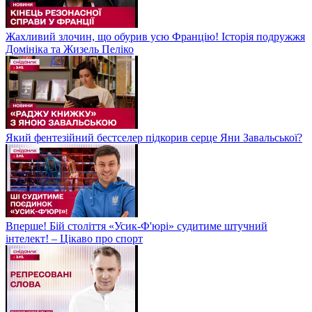
Жахливий злочин, що обурив усю Францію! Історія подружжя
Домініка та Жизель Пеліко
Який фентезійний бестселер підкорив серце Яни Завальської?
Вперше! Бій століття «Усик-Ф'юрі» судитиме штучний
інтелект! – Цікаво про спорт