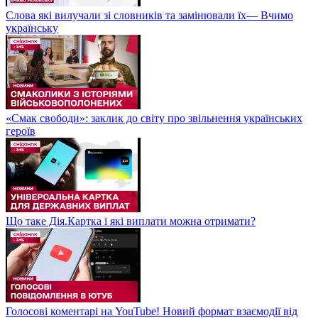
Слова які вилучали зі словників та замінювали їх— Вчимо
українську
«Смак свободи»: заклик до світу про звільнення українських
героїв
Що таке Дія.Картка і які виплати можна отримати?
Голосові коментарі на YouTube! Новий формат взаємодії від