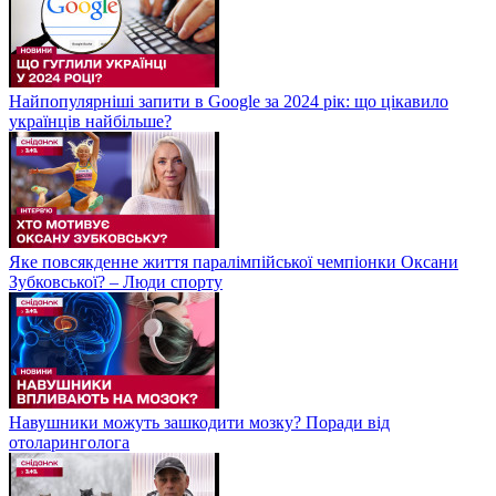
Найпопулярніші запити в Google за 2024 рік: що цікавило
українців найбільше?
Яке повсякденне життя паралімпійської чемпіонки Оксани
Зубковської? – Люди спорту
Навушники можуть зашкодити мозку? Поради від
отоларинголога