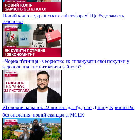
Новий колір в українських світлофорах! Що буде замість
зеленого?
«Чорна п'ятниця» з користю: як спланувати свої покупки у
задоволення і не витратити зайвого?
⚡Головне на ранок 22 листопада: Удар по Дніпру, Кривий Ріг
без опалення, новий скандал зі МСЕК