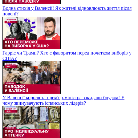
Водна стихія у Валенсії! Як жителі відновлюють життя після
повені?
Гарріс чи Трамп? Хто є фаворитом перед початком виборів у
США?
У Валенсії короля та прем'єр-міністра закидали брудом! У
чому звинувачують іспанських лідерів?