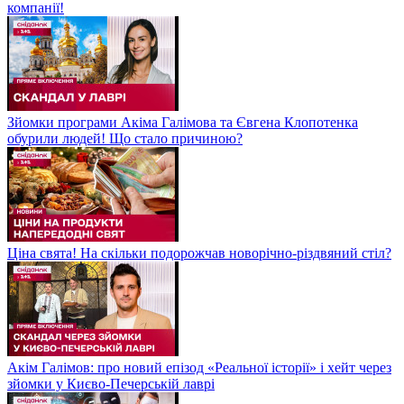
компанії!
Зйомки програми Акіма Галімова та Євгена Клопотенка
обурили людей! Що стало причиною?
Ціна свята! На скільки подорожчав новорічно-різдвяний стіл?
Акім Галімов: про новий епізод «Реальної історії» і хейт через
зйомки у Києво-Печерській лаврі