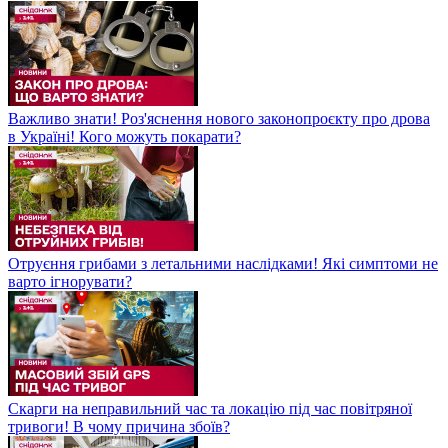
Важливо знати! Роз'яснення нового законопроєкту про дрова
в Україні! Кого можуть покарати?
Отруєння грибами з летальними наслідками! Які симптоми не
варто ігнорувати?
Скарги на неправильний час та локацію під час повітряної
тривоги! В чому причина збоїв?