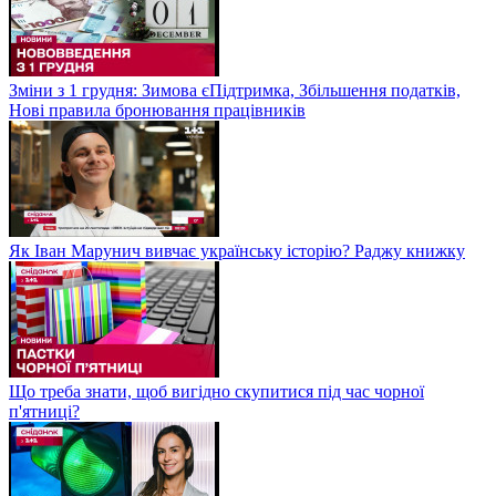
Зміни з 1 грудня: Зимова єПідтримка, Збільшення податків,
Нові правила бронювання працівників
Як Іван Марунич вивчає українську історію? Раджу книжку
Що треба знати, щоб вигідно скупитися під час чорної
п'ятниці?