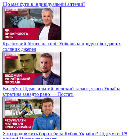
Що має бути в індивідуальній аптечці?
Крафтовий бізнес на солі! Унікальна продукція з давніх
соляних джерел
Валер'ян Підмогильний: великий талант, якого Україна
втратила занадто рано — Постаті
Хто продовжить боротьбу за Кубок України? Підсумки 1/8