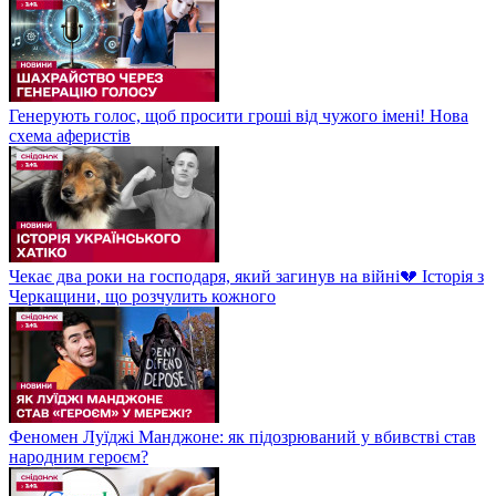
Генерують голос, щоб просити гроші від чужого імені! Нова
схема аферистів
Чекає два роки на господаря, який загинув на війні💔 Історія з
Черкащини, що розчулить кожного
Феномен Луїджі Манджоне: як підозрюваний у вбивстві став
народним героєм?