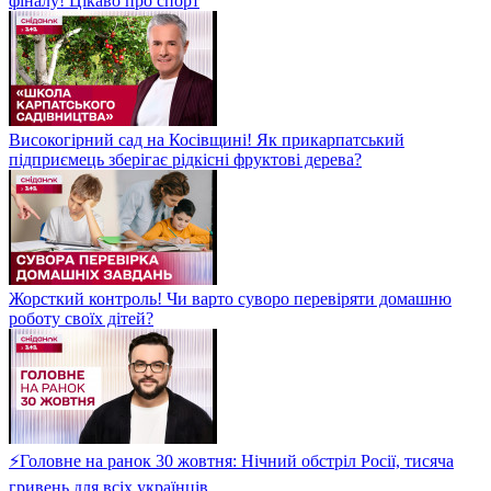
фіналу! Цікаво про спорт
Високогірний сад на Косівщині! Як прикарпатський
підприємець зберігає рідкісні фруктові дерева?
Жорсткий контроль! Чи варто суворо перевіряти домашню
роботу своїх дітей?
⚡Головне на ранок 30 жовтня: Нічний обстріл Росії, тисяча
гривень для всіх українців