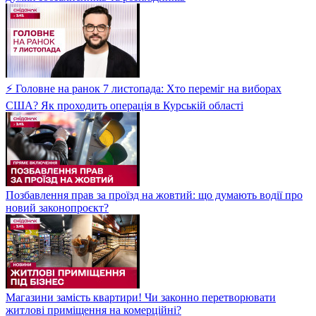
⚡ Головне на ранок 7 листопада: Хто переміг на виборах
США? Як проходить операція в Курській області
Позбавлення прав за проїзд на жовтий: що думають водії про
новий законопроєкт?
Магазини замість квартири! Чи законно перетворювати
житлові приміщення на комерційні?