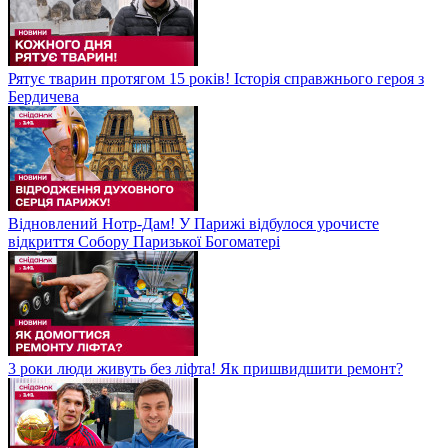
Рятує тварин протягом 15 років! Історія справжнього героя з
Бердичева
Відновлений Нотр-Дам! У Парижі відбулося урочисте
відкриття Собору Паризької Богоматері
3 роки люди живуть без ліфта! Як пришвидшити ремонт?