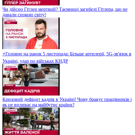
Чи дійсно Гітлер мертвий? Таємниці загибелі Гітлера, що не
давали спокою світу!
⚡Головне на ранок 5 листопада: Більше артилерії, 5G-зв'язок в
Україні, удар по військах КНДР
Кризовий дефіцит кадрів в Україні! Чому бракує працівників і
як це впливає на майбутнє країни?