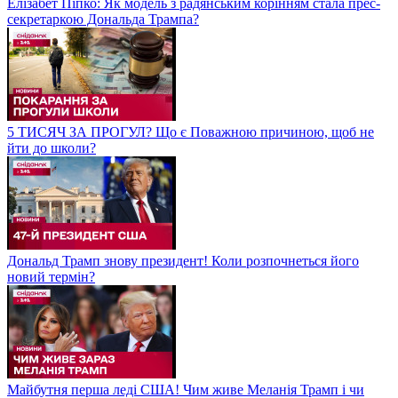
Елізабет Піпко: Як модель з радянським корінням стала прес-
секретаркою Дональда Трампа?
5 ТИСЯЧ ЗА ПРОГУЛ? Що є Поважною причиною, щоб не
йти до школи?
Дональд Трамп знову президент! Коли розпочнеться його
новий термін?
Майбутня перша леді США! Чим живе Меланія Трамп і чи