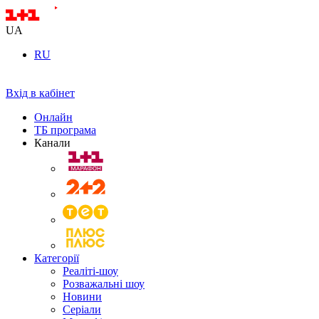
UA
RU
Вхід в кабінет
Онлайн
ТБ програма
Канали
Категорії
Реаліті-шоу
Розважальні шоу
Новини
Серіали