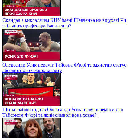
Скандал з викладачем КНУ імені Шевченка не вщухає! Чи
звільнять професора Василенка?
Олександр Усик переміг Тайсона Ф'юрі та захистив статус
абсолютного чемпіона світу
Що за шаблю підняв Олександр Усик після перемоги над
Тайсоном Ф'юрі та який символ вона ховає?