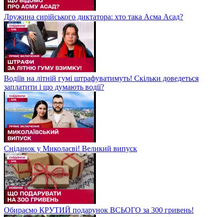
Дружина сирійського диктатора: хто така Асма Асад?
Водіїв на літній гумі штрафуватимуть! Скільки доведеться
заплатити і що думають водії?
Сніданок у Миколаєві! Великий випуск
Обираємо КРУТИЙ подарунок ВСЬОГО за 300 гривень!