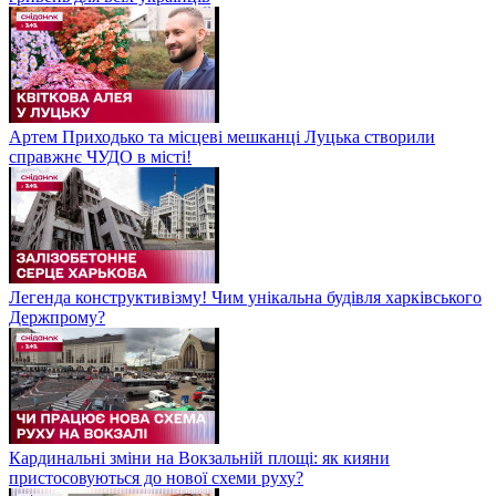
Артем Приходько та місцеві мешканці Луцька створили
справжнє ЧУДО в місті!
Легенда конструктивізму! Чим унікальна будівля харківського
Держпрому?
Кардинальні зміни на Вокзальній площі: як кияни
пристосовуються до нової схеми руху?