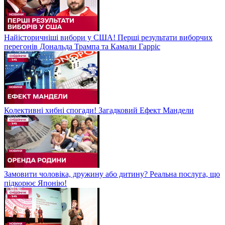
Найісторичніші вибори у США! Перші результати виборчих
перегонів Дональда Трампа та Камали Гарріс
Колективні хибні спогади! Загадковий Ефект Мандели
Замовити чоловіка, дружину або дитину? Реальна послуга, що
підкорює Японію!