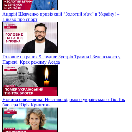
Андрій Шевченко привіз свій "Золотий м'яч" в Україну! –
Цікаво про спорт
Головне на ранок 9 грудня: Зустріч Трампа і Зеленського у
Парижі, Крах режиму Асада
Новина ошелешила! Не стало відомого українського Тік-Ток
блогера Юрія Криштопа