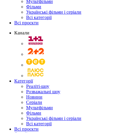
Мультфільми
Фільми
Українські фільми і серіали
Всі категорії
Всі проєкти
Канали
Категорії
Реаліті-шоу
Розважальні шоу
Новини
Серіали
Мультфільми
Фільми
Українські фільми і серіали
Всі категорії
Всі проєкти