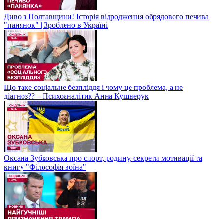
Диво з Полтавщини! Історія відродження обрядового печива
"панянок" | Зроблено в Україні
Що таке соціальне безпліддя і чому це проблема, а не
діагноз?? – Психоаналітик Анна Кушнерук
Оксана Зубковська про спорт, родину, секрети мотивації та
книгу "Філософія воїна"