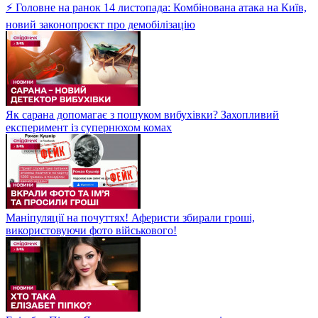
⚡ Головне на ранок 14 листопада: Комбінована атака на Київ,
новий законопроєкт про демобілізацію
Як сарана допомагає з пошуком вибухівки? Захопливий
експеримент із супернюхом комах
Маніпуляції на почуттях! Аферисти збирали гроші,
використовуючи фото військового!