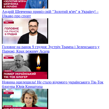
Андрій Шевченко привіз свій "Золотий м'яч" в Україну! –
Цікаво про спорт
Головне на ранок 9 грудня: Зустріч Трампа і Зеленського у
Парижі, Крах режиму Асада
Новина ошелешила! Не стало відомого українського Тік-Ток
блогера Юрія Криштопа