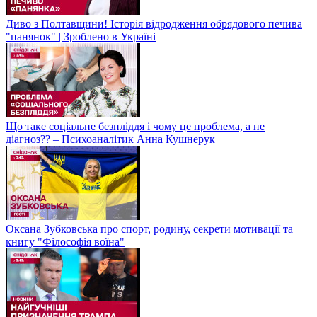
Диво з Полтавщини! Історія відродження обрядового печива
"панянок" | Зроблено в Україні
Що таке соціальне безпліддя і чому це проблема, а не
діагноз?? – Психоаналітик Анна Кушнерук
Оксана Зубковська про спорт, родину, секрети мотивації та
книгу "Філософія воїна"