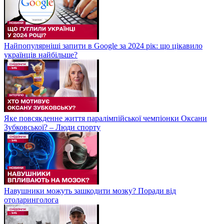
Найпопулярніші запити в Google за 2024 рік: що цікавило
українців найбільше?
Яке повсякденне життя паралімпійської чемпіонки Оксани
Зубковської? – Люди спорту
Навушники можуть зашкодити мозку? Поради від
отоларинголога