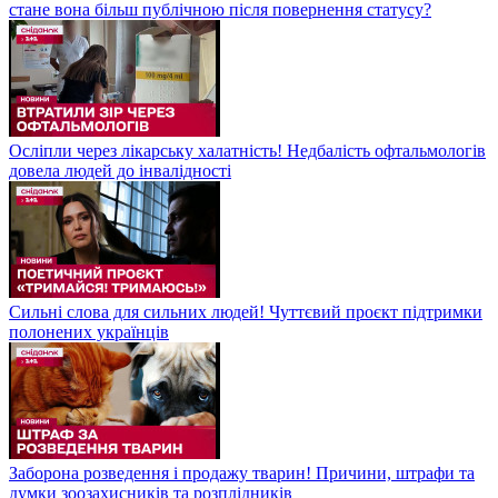
стане вона більш публічною після повернення статусу?
Осліпли через лікарську халатність! Недбалість офтальмологів
довела людей до інвалідності
Сильні слова для сильних людей! Чуттєвий проєкт підтримки
полонених українців
Заборона розведення і продажу тварин! Причини, штрафи та
думки зоозахисників та розплідників