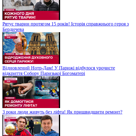
Рятує тварин протягом 15 років! Історія справжнього героя з
Бердичева
Відновлений Нотр-Дам! У Парижі відбулося урочисте
відкриття Собору Паризької Богоматері
3 роки люди живуть без ліфта! Як пришвидшити ремонт?