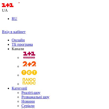
UA
RU
Вхід в кабінет
Онлайн
ТБ програма
Канали
Категорії
Реаліті-шоу
Розважальні шоу
Новини
Серіали