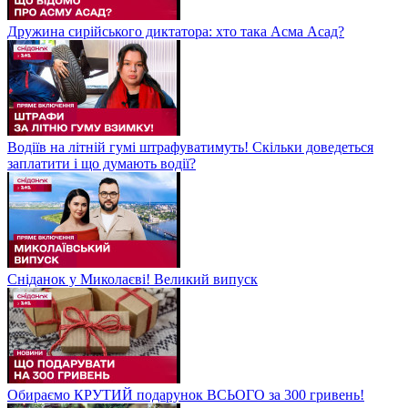
Дружина сирійського диктатора: хто така Асма Асад?
Водіїв на літній гумі штрафуватимуть! Скільки доведеться
заплатити і що думають водії?
Сніданок у Миколаєві! Великий випуск
Обираємо КРУТИЙ подарунок ВСЬОГО за 300 гривень!