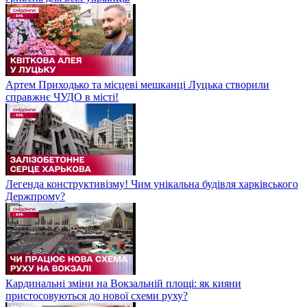
Артем Приходько та місцеві мешканці Луцька створили
справжнє ЧУДО в місті!
Легенда конструктивізму! Чим унікальна будівля харківського
Держпрому?
Кардинальні зміни на Вокзальній площі: як кияни
пристосовуються до нової схеми руху?