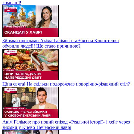
компанії!
Зйомки програми Акіма Галімова та Євгена Клопотенка
обурили людей! Що стало причиною?
Ціна свята! На скільки подорожчав новорічно-різдвяний стіл?
Акім Галімов: про новий епізод «Реальної історії» і хейт через
зйомки у Києво-Печерській лаврі