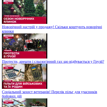
Новорічний настрій у продажу! Скільки коштують новорічні
ялинки
Протести, арешти і сльозогінний газ: що відбувається у Грузії?
Соціальний захист ветеранів! Перелік пільг для учасників
бойових дій