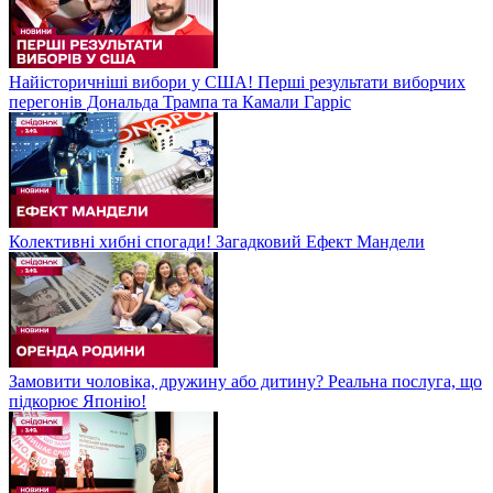
Найісторичніші вибори у США! Перші результати виборчих
перегонів Дональда Трампа та Камали Гарріс
Колективні хибні спогади! Загадковий Ефект Мандели
Замовити чоловіка, дружину або дитину? Реальна послуга, що
підкорює Японію!