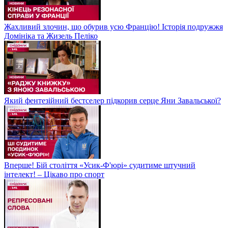
Жахливий злочин, що обурив усю Францію! Історія подружжя
Домініка та Жизель Пеліко
Який фентезійний бестселер підкорив серце Яни Завальської?
Вперше! Бій століття «Усик-Ф'юрі» судитиме штучний
інтелект! – Цікаво про спорт