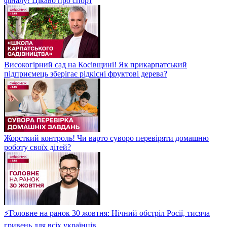
фіналу! Цікаво про спорт
Високогірний сад на Косівщині! Як прикарпатський
підприємець зберігає рідкісні фруктові дерева?
Жорсткий контроль! Чи варто суворо перевіряти домашню
роботу своїх дітей?
⚡Головне на ранок 30 жовтня: Нічний обстріл Росії, тисяча
гривень для всіх українців