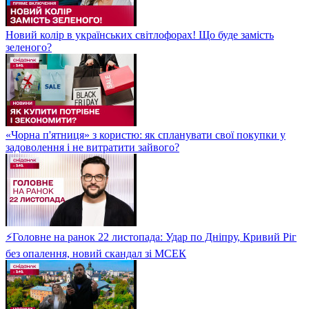
Новий колір в українських світлофорах! Що буде замість
зеленого?
«Чорна п'ятниця» з користю: як спланувати свої покупки у
задоволення і не витратити зайвого?
⚡Головне на ранок 22 листопада: Удар по Дніпру, Кривий Ріг
без опалення, новий скандал зі МСЕК