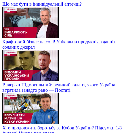
Що має бути в індивідуальній аптечці?
Крафтовий бізнес на солі! Унікальна продукція з давніх
соляних джерел
Валер'ян Підмогильний: великий талант, якого Україна
втратила занадто рано — Постаті
Хто продовжить боротьбу за Кубок України? Підсумки 1/8