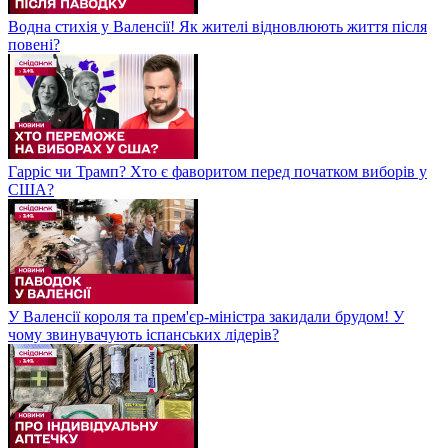
Водна стихія у Валенсії! Як жителі відновлюють життя після
повені?
Гарріс чи Трамп? Хто є фаворитом перед початком виборів у
США?
У Валенсії короля та прем'єр-міністра закидали брудом! У
чому звинувачують іспанських лідерів?