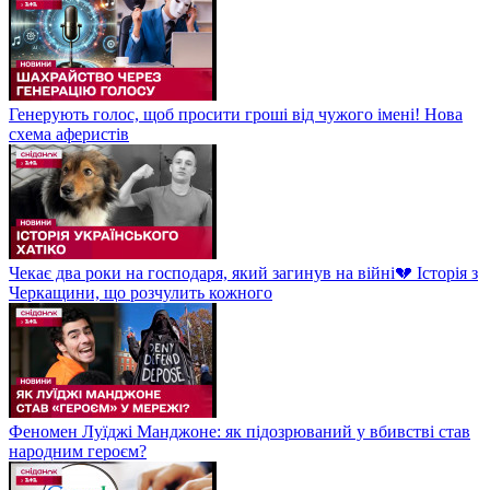
Генерують голос, щоб просити гроші від чужого імені! Нова
схема аферистів
Чекає два роки на господаря, який загинув на війні💔 Історія з
Черкащини, що розчулить кожного
Феномен Луїджі Манджоне: як підозрюваний у вбивстві став
народним героєм?