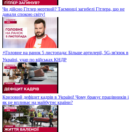
Чи дійсно Гітлер мертвий? Таємниці загибелі Гітлера, що не
давали спокою світу!
⚡Головне на ранок 5 листопада: Більше артилерії, 5G-зв'язок в
Україні, удар по військах КНДР
Кризовий дефіцит кадрів в Україні! Чому бракує працівників і
як це впливає на майбутнє країни?