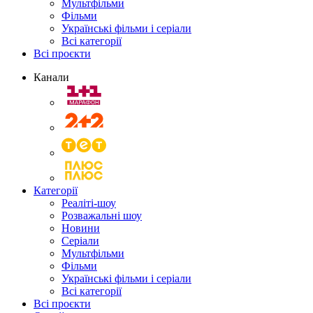
Мультфільми
Фільми
Українські фільми і серіали
Всі категорії
Всі проєкти
Канали
Категорії
Реаліті-шоу
Розважальні шоу
Новини
Серіали
Мультфільми
Фільми
Українські фільми і серіали
Всі категорії
Всі проєкти