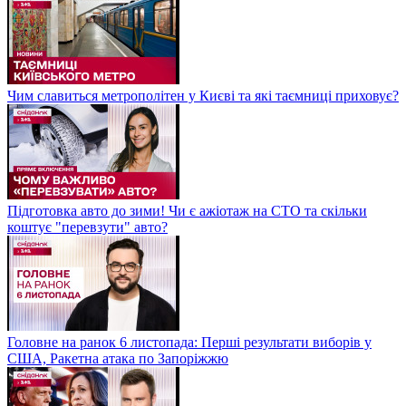
Чим славиться метрополітен у Києві та які таємниці приховує?
Підготовка авто до зими! Чи є ажіотаж на СТО та скільки
коштує "перевзути" авто?
Головне на ранок 6 листопада: Перші результати виборів у
США, Ракетна атака по Запоріжжю