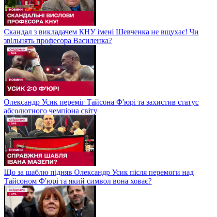
Скандал з викладачем КНУ імені Шевченка не вщухає! Чи
звільнять професора Василенка?
Олександр Усик переміг Тайсона Ф'юрі та захистив статус
абсолютного чемпіона світу
Що за шаблю підняв Олександр Усик після перемоги над
Тайсоном Ф'юрі та який символ вона ховає?