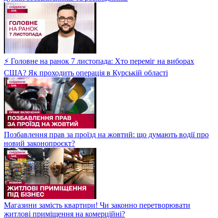
⚡ Головне на ранок 7 листопада: Хто переміг на виборах
США? Як проходить операція в Курській області
Позбавлення прав за проїзд на жовтий: що думають водії про
новий законопроєкт?
Магазини замість квартири! Чи законно перетворювати
житлові приміщення на комерційні?