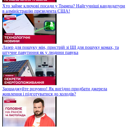
Хто займе ключові посади у Трампа? Найгучніші кандидатури
в адміністрацію президента США!
Лазер для пошуку мін, пристрій зі ШІ для пошуку комах, та
штучне павутиння як у людини павука
Заощаджуйте розумно! Як вигідно придбати джерела
живлення і підготуватися до холодів?