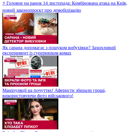
⚡ Головне на ранок 14 листопада: Комбінована атака на Київ,
новий законопроєкт про демобілізацію
Як сарана допомагає з пошуком вибухівки? Захопливий
експеримент із супернюхом комах
Маніпуляції на почуттях! Аферисти збирали гроші,
використовуючи фото військового!