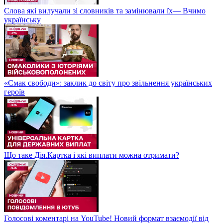
Слова які вилучали зі словників та замінювали їх— Вчимо
українську
«Смак свободи»: заклик до світу про звільнення українських
героїв
Що таке Дія.Картка і які виплати можна отримати?
Голосові коментарі на YouTube! Новий формат взаємодії від