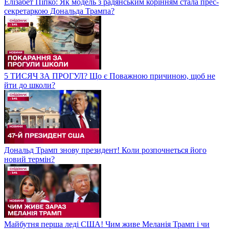
Елізабет Піпко: Як модель з радянським корінням стала прес-
секретаркою Дональда Трампа?
5 ТИСЯЧ ЗА ПРОГУЛ? Що є Поважною причиною, щоб не
йти до школи?
Дональд Трамп знову президент! Коли розпочнеться його
новий термін?
Майбутня перша леді США! Чим живе Меланія Трамп і чи