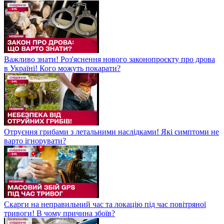
Важливо знати! Роз'яснення нового законопроєкту про дрова
в Україні! Кого можуть покарати?
Отруєння грибами з летальними наслідками! Які симптоми не
варто ігнорувати?
Скарги на неправильний час та локацію під час повітряної
тривоги! В чому причина збоїв?