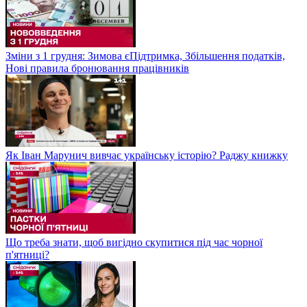
Зміни з 1 грудня: Зимова єПідтримка, Збільшення податків,
Нові правила бронювання працівників
Як Іван Марунич вивчає українську історію? Раджу книжку
Що треба знати, щоб вигідно скупитися під час чорної
п'ятниці?