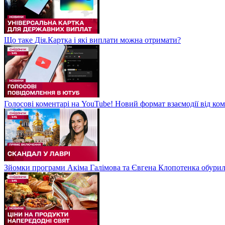
Що таке Дія.Картка і які виплати можна отримати?
Голосові коментарі на YouTube! Новий формат взаємодії від ком
Зйомки програми Акіма Галімова та Євгена Клопотенка обури