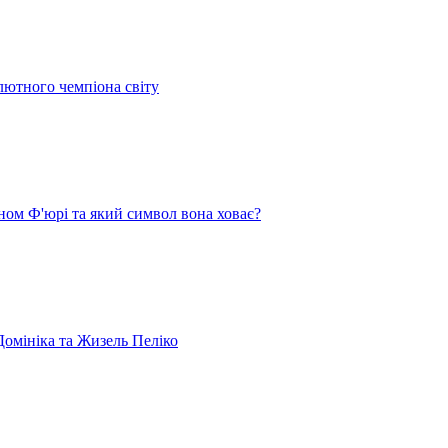
лютного чемпіона світу
ом Ф'юрі та який символ вона ховає?
омініка та Жизель Пеліко