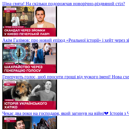
Ціна свята! На скільки подорожчав новорічно-різдвяний стіл?
Акім Галімов: про новий епізод «Реальної історії» і хейт через
Генерують голос, щоб просити гроші від чужого імені! Нова сх
Чекає два роки на господаря, який загинув на війні💔 Історія 