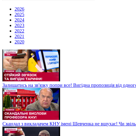
2026
2025
2024
2023
2022
2021
2020
Залишатись на зв'язку попри все! Вигідна пропозиція від одног
Скандал з викладачем КНУ імені Шевченка не вщухає! Чи звіл