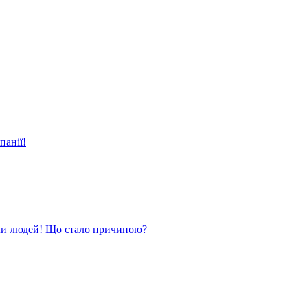
панії!
ли людей! Що стало причиною?