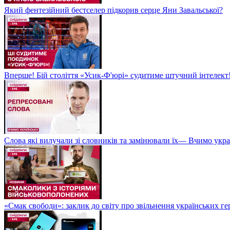
Який фентезійний бестселер підкорив серце Яни Завальської?
Вперше! Бій століття «Усик-Ф'юрі» судитиме штучний інтелект!
Слова які вилучали зі словників та замінювали їх— Вчимо укра
«Смак свободи»: заклик до світу про звільнення українських ге