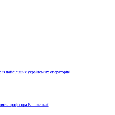
о із найбільших українських операторів!
ьнять професора Василенка?