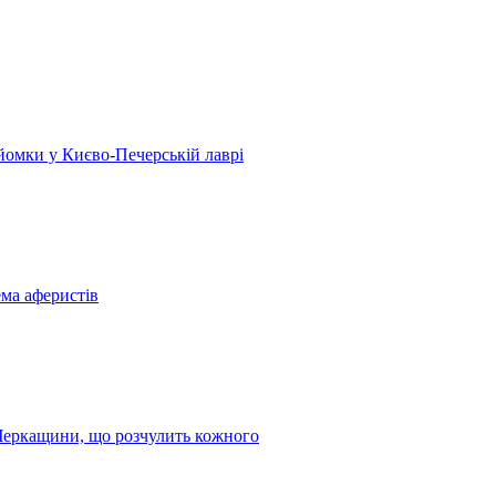
 зйомки у Києво-Печерській лаврі
ема аферистів
з Черкащини, що розчулить кожного