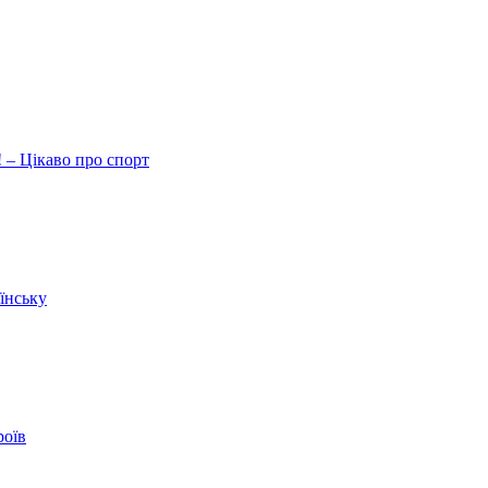
 – Цікаво про спорт
їнську
роїв