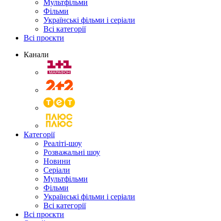
Мультфільми
Фільми
Українські фільми і серіали
Всі категорії
Всі проєкти
Канали
Категорії
Реаліті-шоу
Розважальні шоу
Новини
Серіали
Мультфільми
Фільми
Українські фільми і серіали
Всі категорії
Всі проєкти