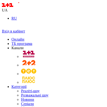
UA
RU
Вхід в кабінет
Онлайн
ТБ програма
Канали
Категорії
Реаліті-шоу
Розважальні шоу
Новини
Серіали