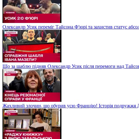
Олександр Усик переміг Тайсона Ф'юрі та захистив статус абсо
Що за шаблю підняв Олександр Усик після перемоги над Тайсон
Жахливий злочин, що обурив усю Францію! Історія подружжя Д