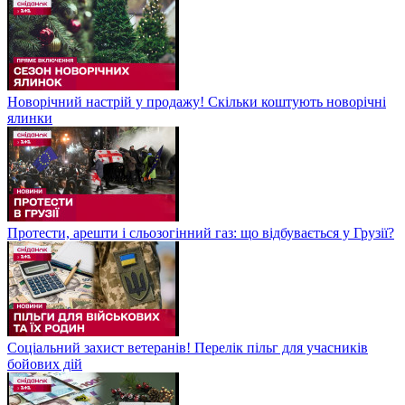
Новорічний настрій у продажу! Скільки коштують новорічні
ялинки
Протести, арешти і сльозогінний газ: що відбувається у Грузії?
Соціальний захист ветеранів! Перелік пільг для учасників
бойових дій