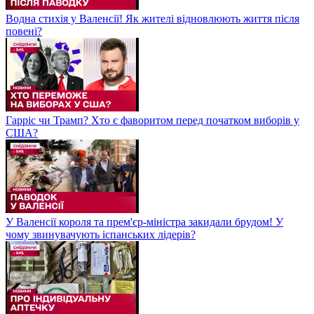
Водна стихія у Валенсії! Як жителі відновлюють життя після
повені?
Гарріс чи Трамп? Хто є фаворитом перед початком виборів у
США?
У Валенсії короля та прем'єр-міністра закидали брудом! У
чому звинувачують іспанських лідерів?