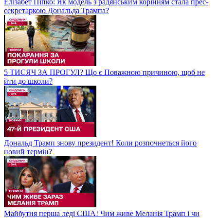
Елізабет Піпко: Як модель з радянським корінням стала прес-
секретаркою Дональда Трампа?
5 ТИСЯЧ ЗА ПРОГУЛ? Що є Поважною причиною, щоб не
йти до школи?
Дональд Трамп знову президент! Коли розпочнеться його
новий термін?
Майбутня перша леді США! Чим живе Меланія Трамп і чи