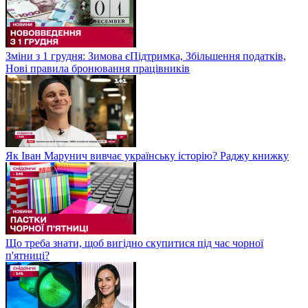
Зміни з 1 грудня: Зимова єПідтримка, Збільшення податків,
Нові правила бронювання працівників
Як Іван Марунич вивчає українську історію? Раджу книжку
Що треба знати, щоб вигідно скупитися під час чорної
п'ятниці?