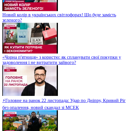
Новий колір в українських світлофорах! Що буде замість
зеленого?
«Чорна п'ятниця» з користю: як спланувати свої покупки у
задоволення і не витратити зайвого?
⚡Головне на ранок 22 листопада: Удар по Дніпру, Кривий Ріг
без опалення, новий скандал зі МСЕК