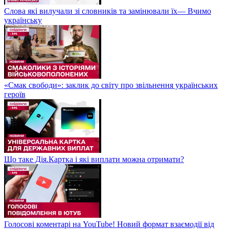
Слова які вилучали зі словників та замінювали їх— Вчимо
українську
«Смак свободи»: заклик до світу про звільнення українських
героїв
Що таке Дія.Картка і які виплати можна отримати?
Голосові коментарі на YouTube! Новий формат взаємодії від