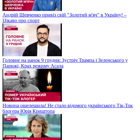
Андрій Шевченко привіз свій "Золотий м'яч" в Україну! –
Цікаво про спорт
Головне на ранок 9 грудня: Зустріч Трампа і Зеленського у
Парижі, Крах режиму Асада
Новина ошелешила! Не стало відомого українського Тік-Ток
блогера Юрія Криштопа