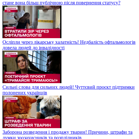
стане вона більш публічною після повернення статусу?
Осліпли через лікарську халатність! Недбалість офтальмологів
довела людей до інвалідності
Сильні слова для сильних людей! Чуттєвий проєкт підтримки
полонених українців
Заборона розведення і продажу тварин! Причини, штрафи та
думки зоозахисників та розплідників