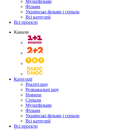
Мультфільми
Фільми
Українські фільми і серіали
Всі категорії
Всі проєкти
Канали
Категорії
Реаліті-шоу
Розважальні шоу
Новини
Серіали
Мультфільми
Фільми
Українські фільми і серіали
Всі категорії
Всі проєкти