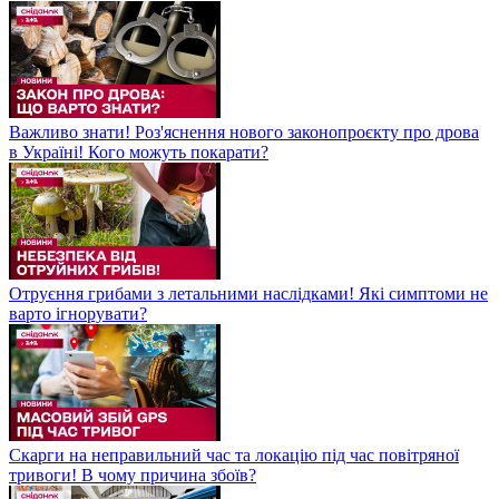
Важливо знати! Роз'яснення нового законопроєкту про дрова
в Україні! Кого можуть покарати?
Отруєння грибами з летальними наслідками! Які симптоми не
варто ігнорувати?
Скарги на неправильний час та локацію під час повітряної
тривоги! В чому причина збоїв?