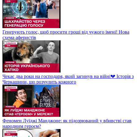
Генерують голос, щоб просити гроші від чужого імені! Нова
схема аферистів
Чекає два роки на господаря, який загинув на війні💔 Історія з
Черкащини, що розчулить кожного
Феномен Луїджі Манджоне: як підозрюваний у вбивстві став
народним героєм?