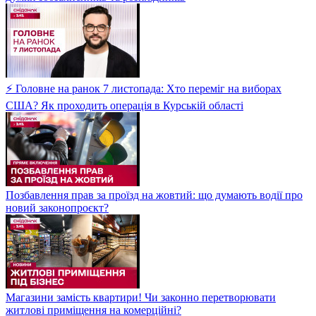
⚡ Головне на ранок 7 листопада: Хто переміг на виборах
США? Як проходить операція в Курській області
Позбавлення прав за проїзд на жовтий: що думають водії про
новий законопроєкт?
Магазини замість квартири! Чи законно перетворювати
житлові приміщення на комерційні?