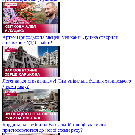
Артем Приходько та місцеві мешканці Луцька створили
справжнє ЧУДО в місті!
Легенда конструктивізму! Чим унікальна будівля харківського
Держпрому?
Кардинальні зміни на Вокзальній площі: як кияни
пристосовуються до нової схеми руху?