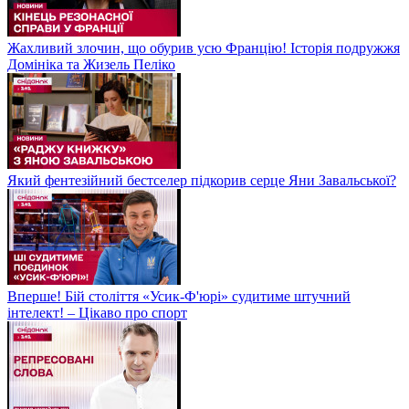
Жахливий злочин, що обурив усю Францію! Історія подружжя
Домініка та Жизель Пеліко
Який фентезійний бестселер підкорив серце Яни Завальської?
Вперше! Бій століття «Усик-Ф'юрі» судитиме штучний
інтелект! – Цікаво про спорт