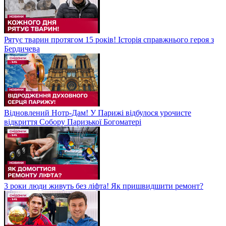
Рятує тварин протягом 15 років! Історія справжнього героя з
Бердичева
Відновлений Нотр-Дам! У Парижі відбулося урочисте
відкриття Собору Паризької Богоматері
3 роки люди живуть без ліфта! Як пришвидшити ремонт?