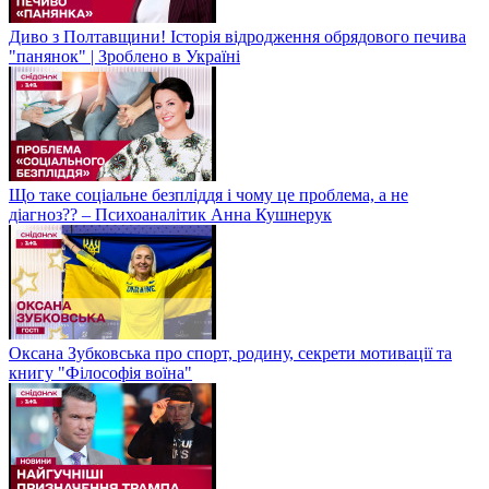
Диво з Полтавщини! Історія відродження обрядового печива
"панянок" | Зроблено в Україні
Що таке соціальне безпліддя і чому це проблема, а не
діагноз?? – Психоаналітик Анна Кушнерук
Оксана Зубковська про спорт, родину, секрети мотивації та
книгу "Філософія воїна"