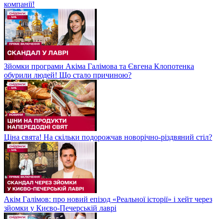
компанії!
Зйомки програми Акіма Галімова та Євгена Клопотенка
обурили людей! Що стало причиною?
Ціна свята! На скільки подорожчав новорічно-різдвяний стіл?
Акім Галімов: про новий епізод «Реальної історії» і хейт через
зйомки у Києво-Печерській лаврі