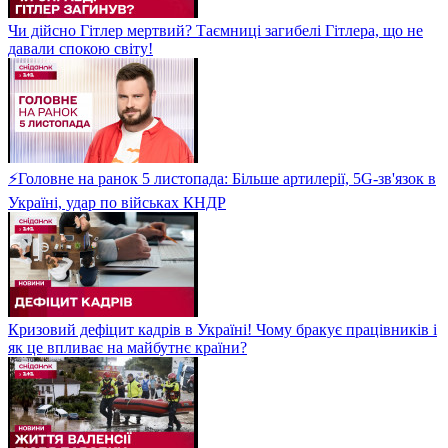
Чи дійсно Гітлер мертвий? Таємниці загибелі Гітлера, що не
давали спокою світу!
⚡Головне на ранок 5 листопада: Більше артилерії, 5G-зв'язок в
Україні, удар по військах КНДР
Кризовий дефіцит кадрів в Україні! Чому бракує працівників і
як це впливає на майбутнє країни?