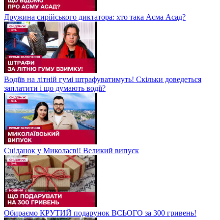
Дружина сирійського диктатора: хто така Асма Асад?
Водіїв на літній гумі штрафуватимуть! Скільки доведеться
заплатити і що думають водії?
Сніданок у Миколаєві! Великий випуск
Обираємо КРУТИЙ подарунок ВСЬОГО за 300 гривень!