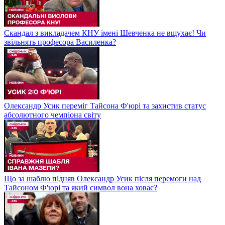
Скандал з викладачем КНУ імені Шевченка не вщухає! Чи
звільнять професора Василенка?
Олександр Усик переміг Тайсона Ф'юрі та захистив статус
абсолютного чемпіона світу
Що за шаблю підняв Олександр Усик після перемоги над
Тайсоном Ф'юрі та який символ вона ховає?