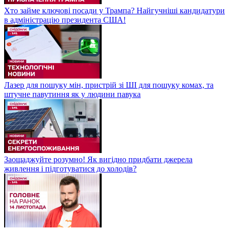
Хто займе ключові посади у Трампа? Найгучніші кандидатури
в адміністрацію президента США!
Лазер для пошуку мін, пристрій зі ШІ для пошуку комах, та
штучне павутиння як у людини павука
Заощаджуйте розумно! Як вигідно придбати джерела
живлення і підготуватися до холодів?