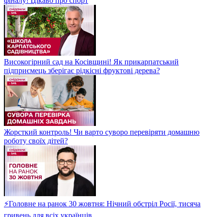
фіналу! Цікаво про спорт
Високогірний сад на Косівщині! Як прикарпатський
підприємець зберігає рідкісні фруктові дерева?
Жорсткий контроль! Чи варто суворо перевіряти домашню
роботу своїх дітей?
⚡Головне на ранок 30 жовтня: Нічний обстріл Росії, тисяча
гривень для всіх українців