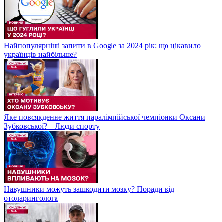
Найпопулярніші запити в Google за 2024 рік: що цікавило
українців найбільше?
Яке повсякденне життя паралімпійської чемпіонки Оксани
Зубковської? – Люди спорту
Навушники можуть зашкодити мозку? Поради від
отоларинголога