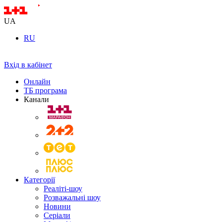
UA
RU
Вхід в кабінет
Онлайн
ТБ програма
Канали
Категорії
Реаліті-шоу
Розважальні шоу
Новини
Серіали