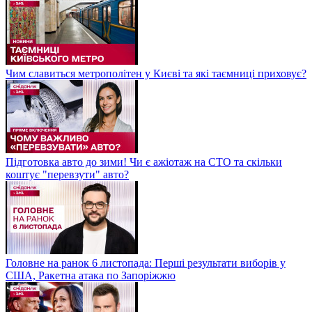
Чим славиться метрополітен у Києві та які таємниці приховує?
Підготовка авто до зими! Чи є ажіотаж на СТО та скільки
коштує "перевзути" авто?
Головне на ранок 6 листопада: Перші результати виборів у
США, Ракетна атака по Запоріжжю