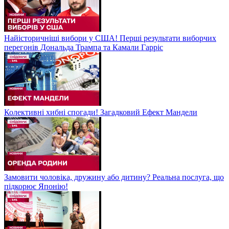
Найісторичніші вибори у США! Перші результати виборчих
перегонів Дональда Трампа та Камали Гарріс
Колективні хибні спогади! Загадковий Ефект Мандели
Замовити чоловіка, дружину або дитину? Реальна послуга, що
підкорює Японію!