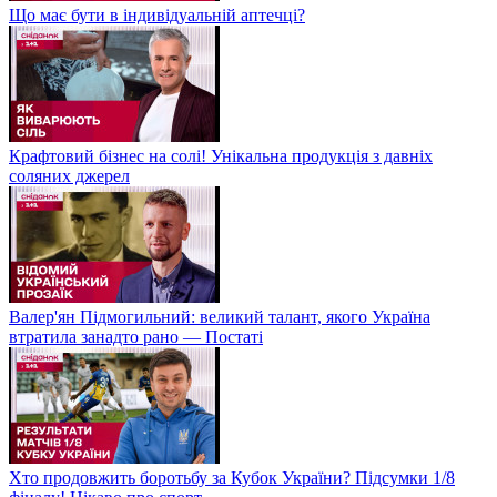
Що має бути в індивідуальній аптечці?
Крафтовий бізнес на солі! Унікальна продукція з давніх
соляних джерел
Валер'ян Підмогильний: великий талант, якого Україна
втратила занадто рано — Постаті
Хто продовжить боротьбу за Кубок України? Підсумки 1/8