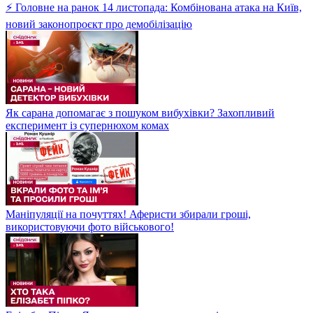
⚡ Головне на ранок 14 листопада: Комбінована атака на Київ,
новий законопроєкт про демобілізацію
Як сарана допомагає з пошуком вибухівки? Захопливий
експеримент із супернюхом комах
Маніпуляції на почуттях! Аферисти збирали гроші,
використовуючи фото військового!