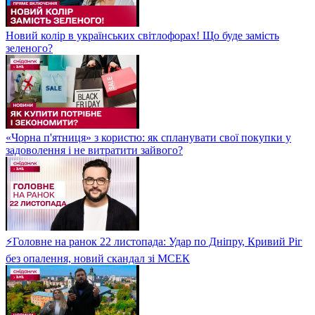
Новий колір в українських світлофорах! Що буде замість
зеленого?
«Чорна п'ятниця» з користю: як спланувати свої покупки у
задоволення і не витратити зайвого?
⚡Головне на ранок 22 листопада: Удар по Дніпру, Кривий Ріг
без опалення, новий скандал зі МСЕК