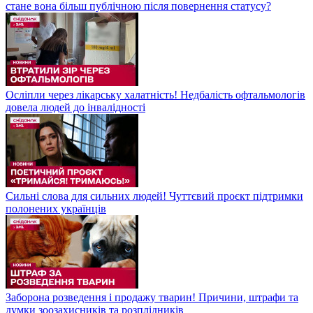
стане вона більш публічною після повернення статусу?
Осліпли через лікарську халатність! Недбалість офтальмологів
довела людей до інвалідності
Сильні слова для сильних людей! Чуттєвий проєкт підтримки
полонених українців
Заборона розведення і продажу тварин! Причини, штрафи та
думки зоозахисників та розплідників