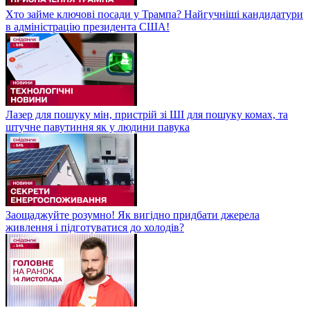
Хто займе ключові посади у Трампа? Найгучніші кандидатури
в адміністрацію президента США!
Лазер для пошуку мін, пристрій зі ШІ для пошуку комах, та
штучне павутиння як у людини павука
Заощаджуйте розумно! Як вигідно придбати джерела
живлення і підготуватися до холодів?