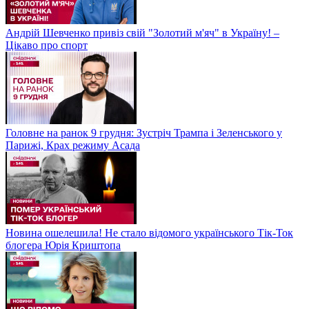
Андрій Шевченко привіз свій "Золотий м'яч" в Україну! –
Цікаво про спорт
Головне на ранок 9 грудня: Зустріч Трампа і Зеленського у
Парижі, Крах режиму Асада
Новина ошелешила! Не стало відомого українського Тік-Ток
блогера Юрія Криштопа