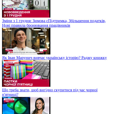
Зміни з 1 грудня: Зимова єПідтримка, Збільшення податків,
Нові правила бронювання працівників
Як Іван Марунич вивчає українську історію? Раджу книжку
Що треба знати, щоб вигідно скупитися під час чорної
п'ятниці?