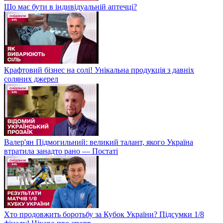
Що має бути в індивідуальній аптечці?
Крафтовий бізнес на солі! Унікальна продукція з давніх
соляних джерел
Валер'ян Підмогильний: великий талант, якого Україна
втратила занадто рано — Постаті
Хто продовжить боротьбу за Кубок України? Підсумки 1/8