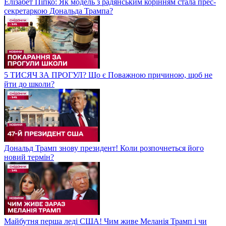
Елізабет Піпко: Як модель з радянським корінням стала прес-
секретаркою Дональда Трампа?
5 ТИСЯЧ ЗА ПРОГУЛ? Що є Поважною причиною, щоб не
йти до школи?
Дональд Трамп знову президент! Коли розпочнеться його
новий термін?
Майбутня перша леді США! Чим живе Меланія Трамп і чи