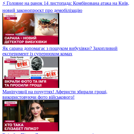
⚡ Головне на ранок 14 листопада: Комбінована атака на Київ,
новий законопроєкт про демобілізацію
Як сарана допомагає з пошуком вибухівки? Захопливий
експеримент із супернюхом комах
Маніпуляції на почуттях! Аферисти збирали гроші,
використовуючи фото військового!