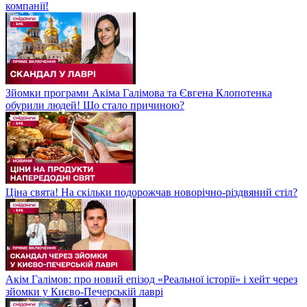
компанії!
Зйомки програми Акіма Галімова та Євгена Клопотенка
обурили людей! Що стало причиною?
Ціна свята! На скільки подорожчав новорічно-різдвяний стіл?
Акім Галімов: про новий епізод «Реальної історії» і хейт через
зйомки у Києво-Печерській лаврі