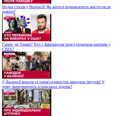
Водна стихія у Валенсії! Як жителі відновлюють життя після
повені?
Гарріс чи Трамп? Хто є фаворитом перед початком виборів у
США?
У Валенсії короля та прем'єр-міністра закидали брудом! У
чому звинувачують іспанських лідерів?