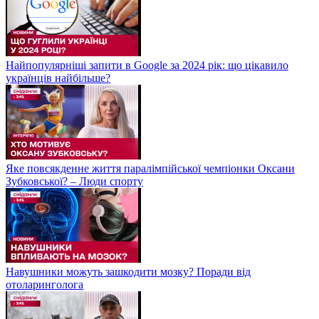
Найпопулярніші запити в Google за 2024 рік: що цікавило
українців найбільше?
Яке повсякденне життя паралімпійської чемпіонки Оксани
Зубковської? – Люди спорту
Навушники можуть зашкодити мозку? Поради від
отоларинголога