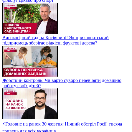
фіналу! Цікаво про спорт
Високогірний сад на Косівщині! Як прикарпатський
підприємець зберігає рідкісні фруктові дерева?
Жорсткий контроль! Чи варто суворо перевіряти домашню
роботу своїх дітей?
⚡Головне на ранок 30 жовтня: Нічний обстріл Росії, тисяча
гривень для всіх українців