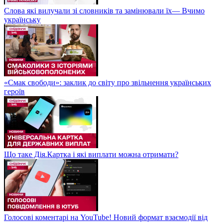
Слова які вилучали зі словників та замінювали їх— Вчимо
українську
«Смак свободи»: заклик до світу про звільнення українських
героїв
Що таке Дія.Картка і які виплати можна отримати?
Голосові коментарі на YouTube! Новий формат взаємодії від