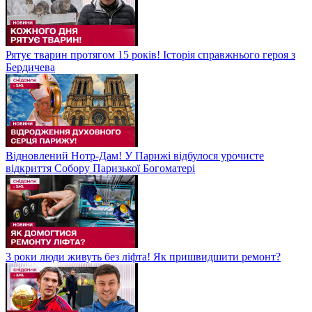
Рятує тварин протягом 15 років! Історія справжнього героя з
Бердичева
Відновлений Нотр-Дам! У Парижі відбулося урочисте
відкриття Собору Паризької Богоматері
3 роки люди живуть без ліфта! Як пришвидшити ремонт?