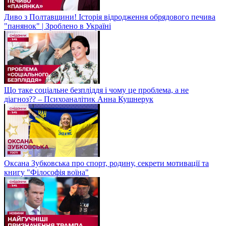
Диво з Полтавщини! Історія відродження обрядового печива
"панянок" | Зроблено в Україні
Що таке соціальне безпліддя і чому це проблема, а не
діагноз?? – Психоаналітик Анна Кушнерук
Оксана Зубковська про спорт, родину, секрети мотивації та
книгу "Філософія воїна"