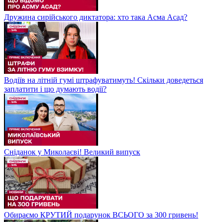
Дружина сирійського диктатора: хто така Асма Асад?
Водіїв на літній гумі штрафуватимуть! Скільки доведеться
заплатити і що думають водії?
Сніданок у Миколаєві! Великий випуск
Обираємо КРУТИЙ подарунок ВСЬОГО за 300 гривень!