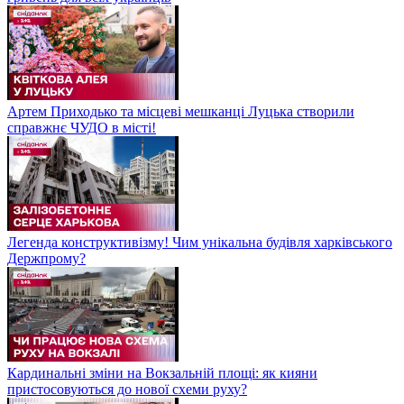
Артем Приходько та місцеві мешканці Луцька створили
справжнє ЧУДО в місті!
Легенда конструктивізму! Чим унікальна будівля харківського
Держпрому?
Кардинальні зміни на Вокзальній площі: як кияни
пристосовуються до нової схеми руху?