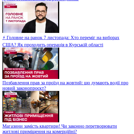
⚡ Головне на ранок 7 листопада: Хто переміг на виборах
США? Як проходить операція в Курській області
Позбавлення прав за проїзд на жовтий: що думають водії про
новий законопроєкт?
Магазини замість квартири! Чи законно перетворювати
житлові приміщення на комерційні?