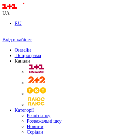
UA
RU
Вхід в кабінет
Онлайн
ТБ програма
Канали
Категорії
Реаліті-шоу
Розважальні шоу
Новини
Серіали