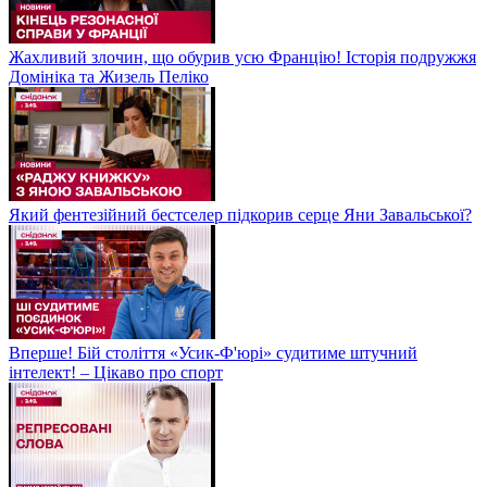
Жахливий злочин, що обурив усю Францію! Історія подружжя
Домініка та Жизель Пеліко
Який фентезійний бестселер підкорив серце Яни Завальської?
Вперше! Бій століття «Усик-Ф'юрі» судитиме штучний
інтелект! – Цікаво про спорт