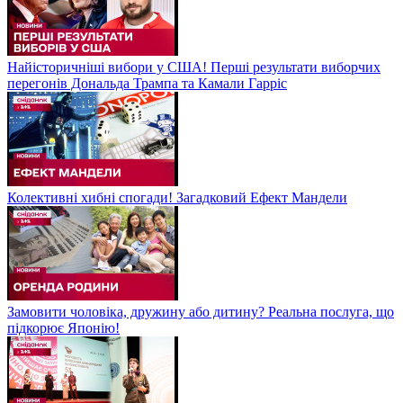
Найісторичніші вибори у США! Перші результати виборчих
перегонів Дональда Трампа та Камали Гарріс
Колективні хибні спогади! Загадковий Ефект Мандели
Замовити чоловіка, дружину або дитину? Реальна послуга, що
підкорює Японію!