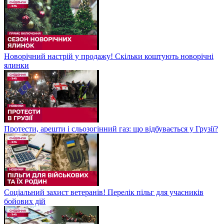
Новорічний настрій у продажу! Скільки коштують новорічні
ялинки
Протести, арешти і сльозогінний газ: що відбувається у Грузії?
Соціальний захист ветеранів! Перелік пільг для учасників
бойових дій