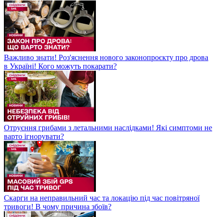
Важливо знати! Роз'яснення нового законопроєкту про дрова
в Україні! Кого можуть покарати?
Отруєння грибами з летальними наслідками! Які симптоми не
варто ігнорувати?
Скарги на неправильний час та локацію під час повітряної
тривоги! В чому причина збоїв?