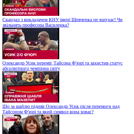
Скандал з викладачем КНУ імені Шевченка не вщухає! Чи
звільнять професора Василенка?
Олександр Усик переміг Тайсона Ф'юрі та захистив статус
абсолютного чемпіона світу
Що за шаблю підняв Олександр Усик після перемоги над
Тайсоном Ф'юрі та який символ вона ховає?