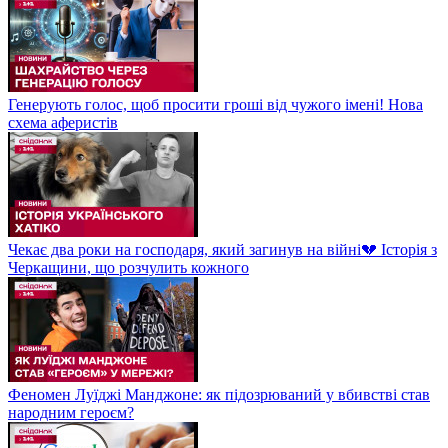
Генерують голос, щоб просити гроші від чужого імені! Нова
схема аферистів
Чекає два роки на господаря, який загинув на війні💔 Історія з
Черкащини, що розчулить кожного
Феномен Луїджі Манджоне: як підозрюваний у вбивстві став
народним героєм?