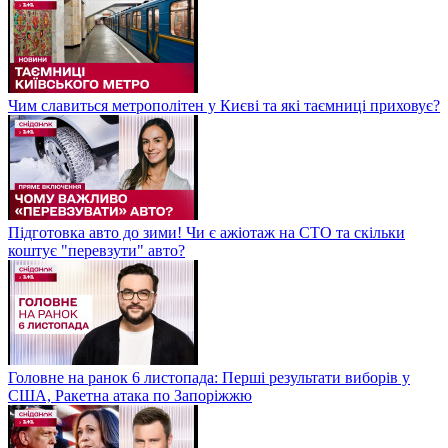
Чим славиться метрополітен у Києві та які таємниці приховує?
Підготовка авто до зими! Чи є ажіотаж на СТО та скільки
коштує "перевзути" авто?
Головне на ранок 6 листопада: Перші результати виборів у
США, Ракетна атака по Запоріжжю