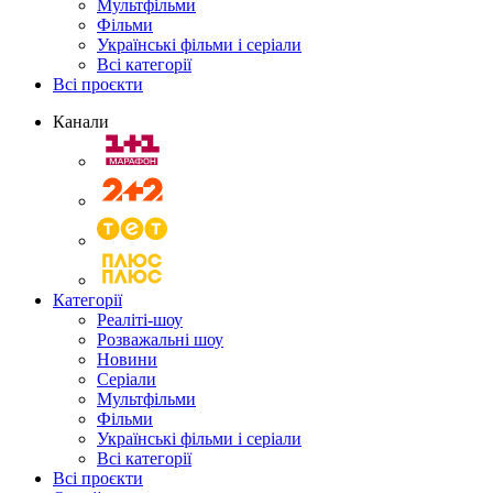
Мультфільми
Фільми
Українські фільми і серіали
Всі категорії
Всі проєкти
Канали
Категорії
Реаліті-шоу
Розважальні шоу
Новини
Серіали
Мультфільми
Фільми
Українські фільми і серіали
Всі категорії
Всі проєкти