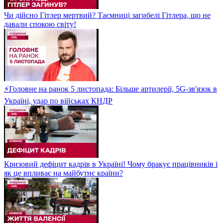
Чи дійсно Гітлер мертвий? Таємниці загибелі Гітлера, що не
давали спокою світу!
⚡Головне на ранок 5 листопада: Більше артилерії, 5G-зв'язок в
Україні, удар по військах КНДР
Кризовий дефіцит кадрів в Україні! Чому бракує працівників і
як це впливає на майбутнє країни?