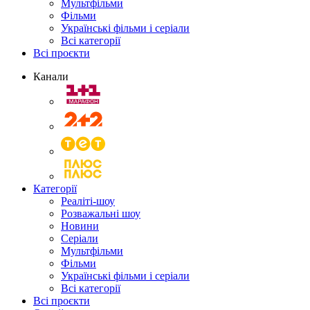
Мультфільми
Фільми
Українські фільми і серіали
Всі категорії
Всі проєкти
Канали
Категорії
Реаліті-шоу
Розважальні шоу
Новини
Серіали
Мультфільми
Фільми
Українські фільми і серіали
Всі категорії
Всі проєкти