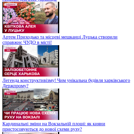
Артем Приходько та місцеві мешканці Луцька створили
справжнє ЧУДО в місті!
Легенда конструктивізму! Чим унікальна будівля харківського
Держпрому?
Кардинальні зміни на Вокзальній площі: як кияни
пристосовуються до нової схеми руху?