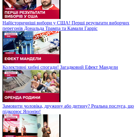
Найісторичніші вибори у США! Перші результати виборчих
перегонів Дональда Трампа та Камали Гарріс
Колективні хибні спогади! Загадковий Ефект Мандели
Замовити чоловіка, дружину або дитину? Реальна послуга, що
підкорює Японію!