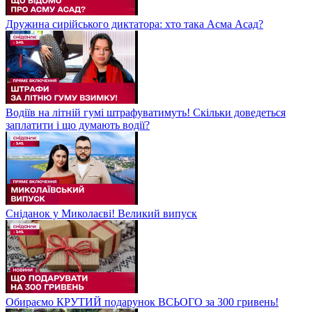
Дружина сирійського диктатора: хто така Асма Асад?
Водіїв на літній гумі штрафуватимуть! Скільки доведеться
заплатити і що думають водії?
Сніданок у Миколаєві! Великий випуск
Обираємо КРУТИЙ подарунок ВСЬОГО за 300 гривень!