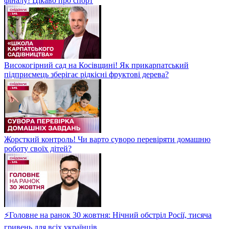
фіналу! Цікаво про спорт
Високогірний сад на Косівщині! Як прикарпатський
підприємець зберігає рідкісні фруктові дерева?
Жорсткий контроль! Чи варто суворо перевіряти домашню
роботу своїх дітей?
⚡Головне на ранок 30 жовтня: Нічний обстріл Росії, тисяча
гривень для всіх українців