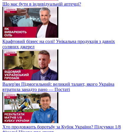
Що має бути в індивідуальній аптечці?
Крафтовий бізнес на солі! Унікальна продукція з давніх
соляних джерел
Валер'ян Підмогильний: великий талант, якого Україна
втратила занадто рано — Постаті
Хто продовжить боротьбу за Кубок України? Підсумки 1/8