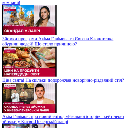
компанії!
Зйомки програми Акіма Галімова та Євгена Клопотенка
обурили людей! Що стало причиною?
Ціна свята! На скільки подорожчав новорічно-різдвяний стіл?
Акім Галімов: про новий епізод «Реальної історії» і хейт через
зйомки у Києво-Печерській лаврі