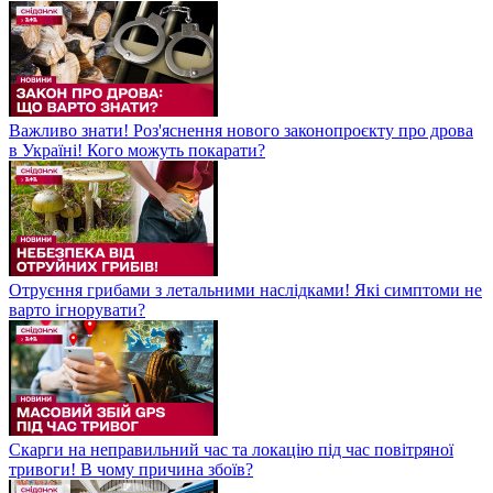
Важливо знати! Роз'яснення нового законопроєкту про дрова
в Україні! Кого можуть покарати?
Отруєння грибами з летальними наслідками! Які симптоми не
варто ігнорувати?
Скарги на неправильний час та локацію під час повітряної
тривоги! В чому причина збоїв?