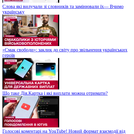
Слова які вилучали зі словників та замінювали їх— Вчимо
українську
«Смак свободи»: заклик до світу про звільнення українських
героїв
Що таке Дія.Картка і які виплати можна отримати?
Голосові коментарі на YouTube! Новий формат взаємодії від