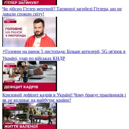
Чи дійсно Гітлер мертвий? Таємниці загибелі Гітлера, що не
давали спокою світу!
⚡Головне на ранок 5 листопада: Більше артилерії, 5G-зв'язок в
Україні, удар по військах КНДР
Кризовий дефіцит кадрів в Україні! Чому бракує працівників і
як це впливає на майбутнє країни?