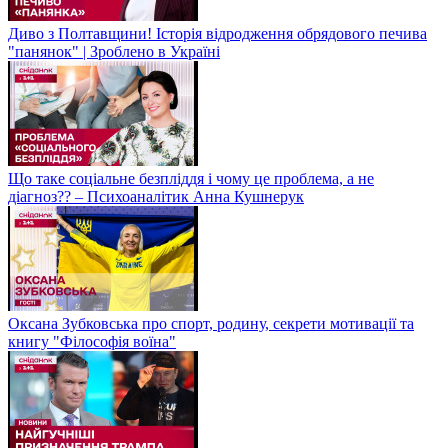
Диво з Полтавщини! Історія відродження обрядового печива
"панянок" | Зроблено в Україні
Що таке соціальне безпліддя і чому це проблема, а не
діагноз?? – Психоаналітик Анна Кушнерук
Оксана Зубковська про спорт, родину, секрети мотивації та
книгу "Філософія воїна"