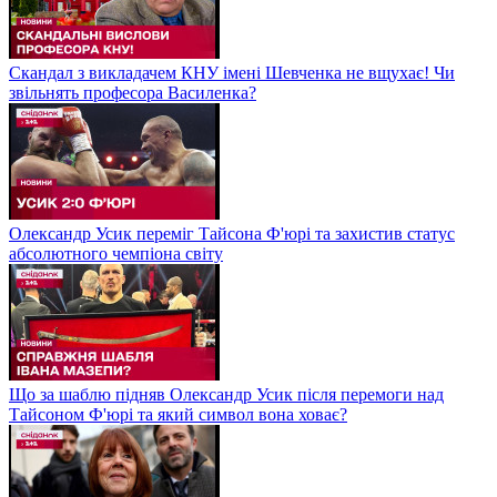
Скандал з викладачем КНУ імені Шевченка не вщухає! Чи
звільнять професора Василенка?
Олександр Усик переміг Тайсона Ф'юрі та захистив статус
абсолютного чемпіона світу
Що за шаблю підняв Олександр Усик після перемоги над
Тайсоном Ф'юрі та який символ вона ховає?