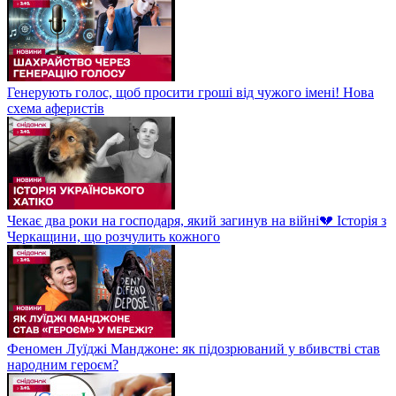
Генерують голос, щоб просити гроші від чужого імені! Нова
схема аферистів
Чекає два роки на господаря, який загинув на війні💔 Історія з
Черкащини, що розчулить кожного
Феномен Луїджі Манджоне: як підозрюваний у вбивстві став
народним героєм?