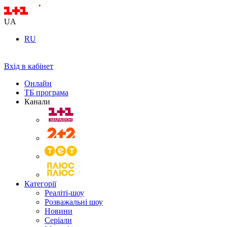
UA
RU
Вхід в кабінет
Онлайн
ТБ програма
Канали
Категорії
Реаліті-шоу
Розважальні шоу
Новини
Серіали