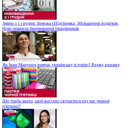
Зміни з 1 грудня: Зимова єПідтримка, Збільшення податків,
Нові правила бронювання працівників
Як Іван Марунич вивчає українську історію? Раджу книжку
Що треба знати, щоб вигідно скупитися під час чорної
п'ятниці?