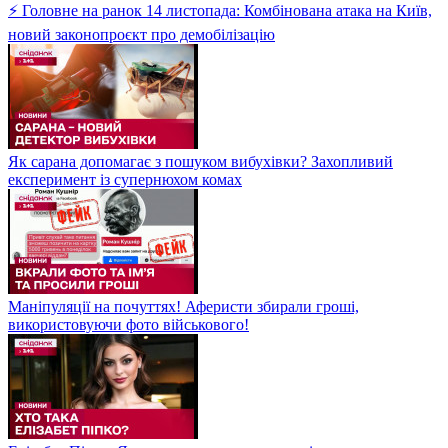
⚡ Головне на ранок 14 листопада: Комбінована атака на Київ,
новий законопроєкт про демобілізацію
Як сарана допомагає з пошуком вибухівки? Захопливий
експеримент із супернюхом комах
Маніпуляції на почуттях! Аферисти збирали гроші,
використовуючи фото військового!