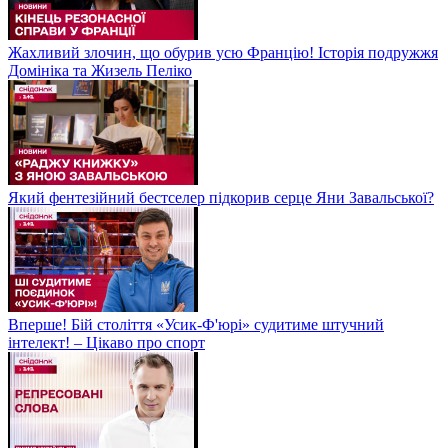
Жахливий злочин, що обурив усю Францію! Історія подружжя
Домініка та Жизель Пеліко
Який фентезійний бестселер підкорив серце Яни Завальської?
Вперше! Бій століття «Усик-Ф'юрі» судитиме штучний
інтелект! – Цікаво про спорт