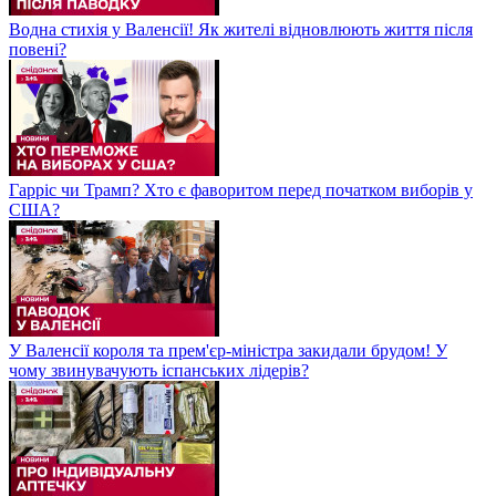
Водна стихія у Валенсії! Як жителі відновлюють життя після
повені?
Гарріс чи Трамп? Хто є фаворитом перед початком виборів у
США?
У Валенсії короля та прем'єр-міністра закидали брудом! У
чому звинувачують іспанських лідерів?