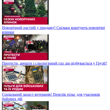
Новорічний настрій у продажу! Скільки коштують новорічні
ялинки
Протести, арешти і сльозогінний газ: що відбувається у Грузії?
Соціальний захист ветеранів! Перелік пільг для учасників
бойових дій