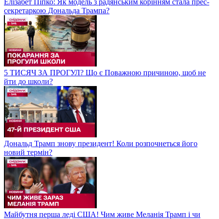
Елізабет Піпко: Як модель з радянським корінням стала прес-
секретаркою Дональда Трампа?
5 ТИСЯЧ ЗА ПРОГУЛ? Що є Поважною причиною, щоб не
йти до школи?
Дональд Трамп знову президент! Коли розпочнеться його
новий термін?
Майбутня перша леді США! Чим живе Меланія Трамп і чи