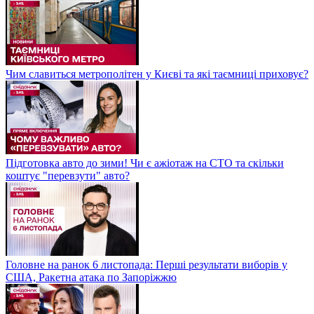
Чим славиться метрополітен у Києві та які таємниці приховує?
Підготовка авто до зими! Чи є ажіотаж на СТО та скільки
коштує "перевзути" авто?
Головне на ранок 6 листопада: Перші результати виборів у
США, Ракетна атака по Запоріжжю