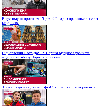
Рятує тварин протягом 15 років! Історія справжнього героя з
Бердичева
Відновлений Нотр-Дам! У Парижі відбулося урочисте
відкриття Собору Паризької Богоматері
3 роки люди живуть без ліфта! Як пришвидшити ремонт?