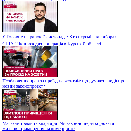
⚡ Головне на ранок 7 листопада: Хто переміг на виборах
США? Як проходить операція в Курській області
Позбавлення прав за проїзд на жовтий: що думають водії про
новий законопроєкт?
Магазини замість квартири! Чи законно перетворювати
житлові приміщення на комерційні?