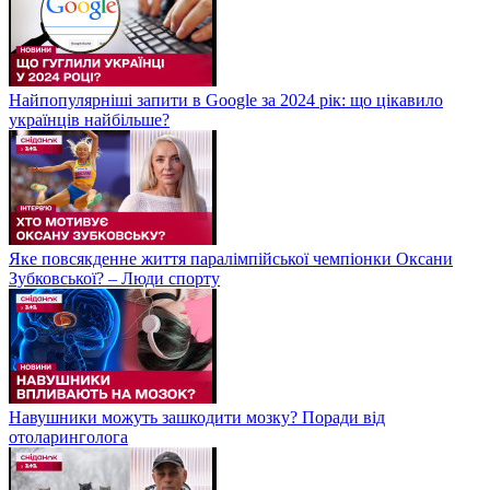
Найпопулярніші запити в Google за 2024 рік: що цікавило
українців найбільше?
Яке повсякденне життя паралімпійської чемпіонки Оксани
Зубковської? – Люди спорту
Навушники можуть зашкодити мозку? Поради від
отоларинголога