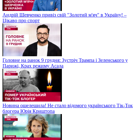
Андрій Шевченко привіз свій "Золотий м'яч" в Україну! –
Цікаво про спорт
Головне на ранок 9 грудня: Зустріч Трампа і Зеленського у
Парижі, Крах режиму Асада
Новина ошелешила! Не стало відомого українського Тік-Ток
блогера Юрія Криштопа