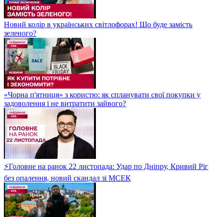
Новий колір в українських світлофорах! Що буде замість
зеленого?
«Чорна п'ятниця» з користю: як спланувати свої покупки у
задоволення і не витратити зайвого?
⚡Головне на ранок 22 листопада: Удар по Дніпру, Кривий Ріг
без опалення, новий скандал зі МСЕК