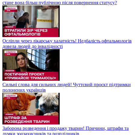
стане вона більш публічною після повернення статусу?
Осліпли через лікарську халатність! Недбалість офтальмологів
довела людей до інвалідності
Сильні слова для сильних людей! Чуттєвий проєкт підтримки
полонених українців
Заборона розведення і продажу тварин! Причини, штрафи та
думки зоозахисників та розплідників