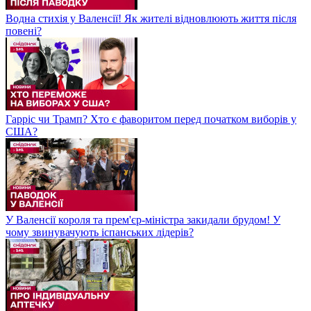
Водна стихія у Валенсії! Як жителі відновлюють життя після
повені?
Гарріс чи Трамп? Хто є фаворитом перед початком виборів у
США?
У Валенсії короля та прем'єр-міністра закидали брудом! У
чому звинувачують іспанських лідерів?