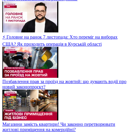
⚡ Головне на ранок 7 листопада: Хто переміг на виборах
США? Як проходить операція в Курській області
Позбавлення прав за проїзд на жовтий: що думають водії про
новий законопроєкт?
Магазини замість квартири! Чи законно перетворювати
житлові приміщення на комерційні?