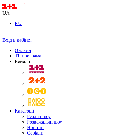
UA
RU
Вхід в кабінет
Онлайн
ТБ програма
Канали
Категорії
Реаліті-шоу
Розважальні шоу
Новини
Серіали