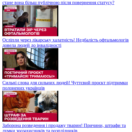
стане вона більш публічною після повернення статусу?
Осліпли через лікарську халатність! Недбалість офтальмологів
довела людей до інвалідності
Сильні слова для сильних людей! Чуттєвий проєкт підтримки
полонених українців
Заборона розведення і продажу тварин! Причини, штрафи та
думки зоозахисників та розплідників