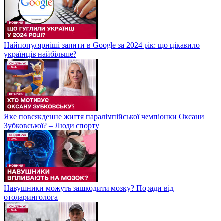
Найпопулярніші запити в Google за 2024 рік: що цікавило
українців найбільше?
Яке повсякденне життя паралімпійської чемпіонки Оксани
Зубковської? – Люди спорту
Навушники можуть зашкодити мозку? Поради від
отоларинголога