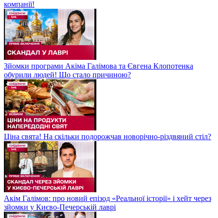
компанії!
Зйомки програми Акіма Галімова та Євгена Клопотенка
обурили людей! Що стало причиною?
Ціна свята! На скільки подорожчав новорічно-різдвяний стіл?
Акім Галімов: про новий епізод «Реальної історії» і хейт через
зйомки у Києво-Печерській лаврі