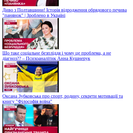
Диво з Полтавщини! Історія відродження обрядового печива
"панянок" | Зроблено в Україні
Що таке соціальне безпліддя і чому це проблема, а не
діагноз?? – Психоаналітик Анна Кушнерук
Оксана Зубковська про спорт, родину, секрети мотивації та
книгу "Філософія воїна"