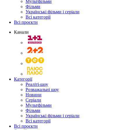
Мультфільми
Фільми
Українські фільми і серіали
Всі категорії
Всі проєкти
Канали
Категорії
Реаліті-шоу
Розважальні шоу
Новини
Серіали
Мультфільми
Фільми
Українські фільми і серіали
Всі категорії
Всі проєкти