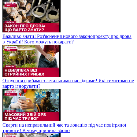
Важливо знати! Роз'яснення нового законопроєкту про дрова
в Україні! Кого можуть покарати?
Отруєння грибами з летальними наслідками! Які симптоми не
варто ігнорувати?
Скарги на неправильний час та локацію під час повітряної
тривоги! В чому причина збоїв?