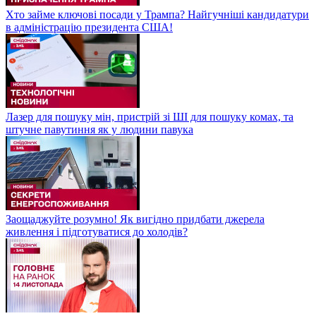
Хто займе ключові посади у Трампа? Найгучніші кандидатури
в адміністрацію президента США!
Лазер для пошуку мін, пристрій зі ШІ для пошуку комах, та
штучне павутиння як у людини павука
Заощаджуйте розумно! Як вигідно придбати джерела
живлення і підготуватися до холодів?