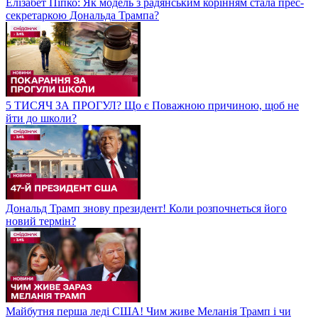
Елізабет Піпко: Як модель з радянським корінням стала прес-
секретаркою Дональда Трампа?
5 ТИСЯЧ ЗА ПРОГУЛ? Що є Поважною причиною, щоб не
йти до школи?
Дональд Трамп знову президент! Коли розпочнеться його
новий термін?
Майбутня перша леді США! Чим живе Меланія Трамп і чи