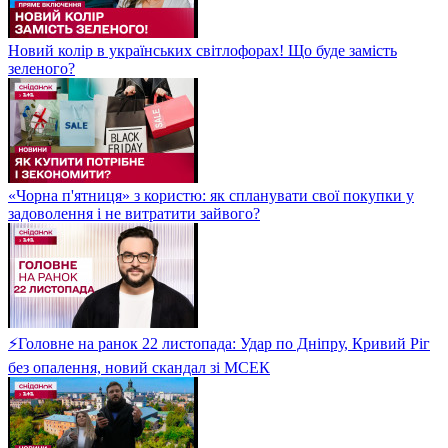
Новий колір в українських світлофорах! Що буде замість
зеленого?
«Чорна п'ятниця» з користю: як спланувати свої покупки у
задоволення і не витратити зайвого?
⚡Головне на ранок 22 листопада: Удар по Дніпру, Кривий Ріг
без опалення, новий скандал зі МСЕК