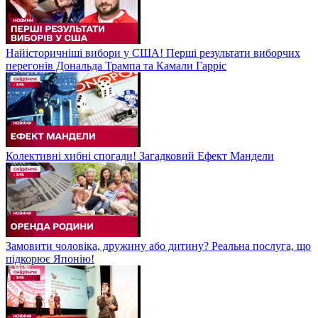
Найісторичніші вибори у США! Перші результати виборчих
перегонів Дональда Трампа та Камали Гарріс
Колективні хибні спогади! Загадковий Ефект Мандели
Замовити чоловіка, дружину або дитину? Реальна послуга, що
підкорює Японію!