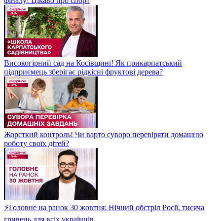
фіналу! Цікаво про спорт
Високогірний сад на Косівщині! Як прикарпатський
підприємець зберігає рідкісні фруктові дерева?
Жорсткий контроль! Чи варто суворо перевіряти домашню
роботу своїх дітей?
⚡Головне на ранок 30 жовтня: Нічний обстріл Росії, тисяча
гривень для всіх українців