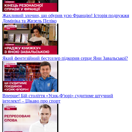
Жахливий злочин, що обурив усю Францію! Історія подружжя
Домініка та Жизель Пеліко
Який фентезійний бестселер підкорив серце Яни Завальської?
Вперше! Бій століття «Усик-Ф'юрі» судитиме штучний
інтелект! – Цікаво про спорт