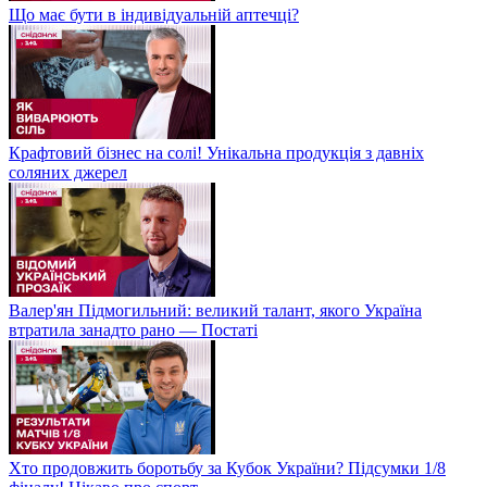
Що має бути в індивідуальній аптечці?
Крафтовий бізнес на солі! Унікальна продукція з давніх
соляних джерел
Валер'ян Підмогильний: великий талант, якого Україна
втратила занадто рано — Постаті
Хто продовжить боротьбу за Кубок України? Підсумки 1/8