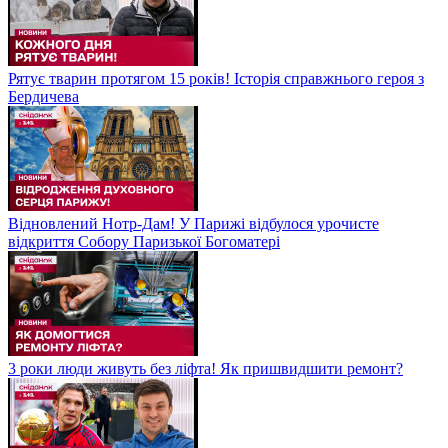
Рятує тварин протягом 15 років! Історія справжнього героя з
Бердичева
Відновлений Нотр-Дам! У Парижі відбулося урочисте
відкриття Собору Паризької Богоматері
3 роки люди живуть без ліфта! Як пришвидшити ремонт?