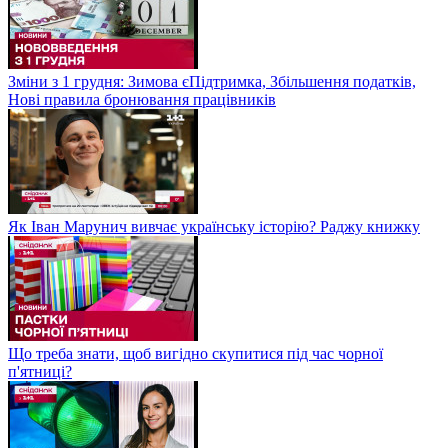
Зміни з 1 грудня: Зимова єПідтримка, Збільшення податків,
Нові правила бронювання працівників
Як Іван Марунич вивчає українську історію? Раджу книжку
Що треба знати, щоб вигідно скупитися під час чорної
п'ятниці?