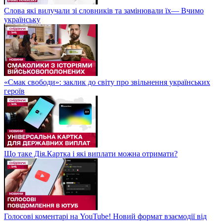
Слова які вилучали зі словників та замінювали їх— Вчимо
українську
«Смак свободи»: заклик до світу про звільнення українських
героїв
Що таке Дія.Картка і які виплати можна отримати?
Голосові коментарі на YouTube! Новий формат взаємодії від