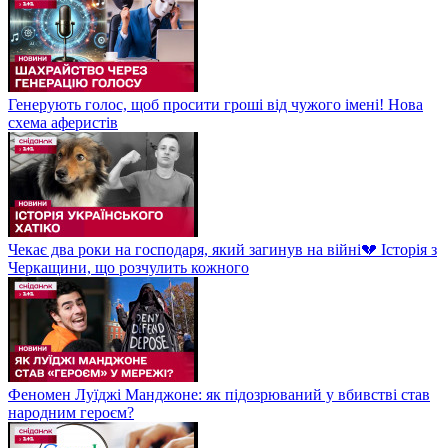
Генерують голос, щоб просити гроші від чужого імені! Нова
схема аферистів
Чекає два роки на господаря, який загинув на війні💔 Історія з
Черкащини, що розчулить кожного
Феномен Луїджі Манджоне: як підозрюваний у вбивстві став
народним героєм?