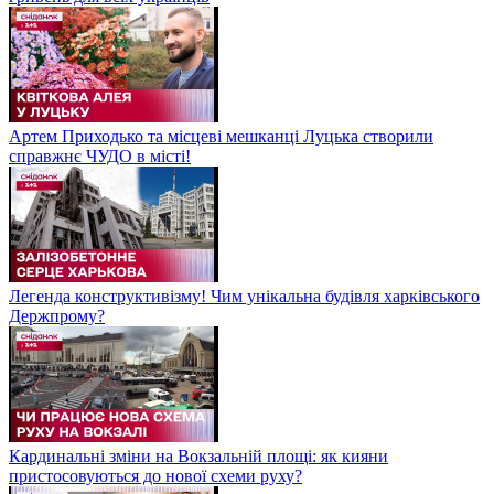
Артем Приходько та місцеві мешканці Луцька створили
справжнє ЧУДО в місті!
Легенда конструктивізму! Чим унікальна будівля харківського
Держпрому?
Кардинальні зміни на Вокзальній площі: як кияни
пристосовуються до нової схеми руху?