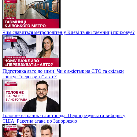
Чим славиться метрополітен у Києві та які таємниці приховує?
Підготовка авто до зими! Чи є ажіотаж на СТО та скільки
коштує "перевзути" авто?
Головне на ранок 6 листопада: Перші результати виборів у
США, Ракетна атака по Запоріжжю