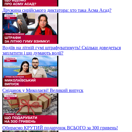
Дружина сирійського диктатора: хто така Асма Асад?
Водіїв на літній гумі штрафуватимуть! Скільки доведеться
заплатити і що думають водії?
Сніданок у Миколаєві! Великий випуск
Обираємо КРУТИЙ подарунок ВСЬОГО за 300 гривень!