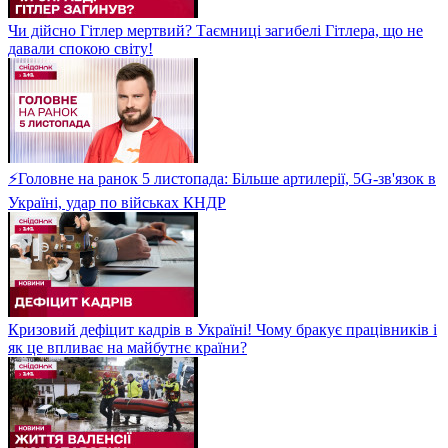
Чи дійсно Гітлер мертвий? Таємниці загибелі Гітлера, що не
давали спокою світу!
⚡Головне на ранок 5 листопада: Більше артилерії, 5G-зв'язок в
Україні, удар по військах КНДР
Кризовий дефіцит кадрів в Україні! Чому бракує працівників і
як це впливає на майбутнє країни?