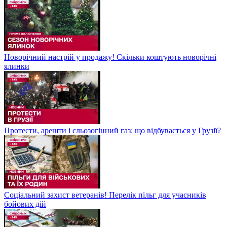
Новорічний настрій у продажу! Скільки коштують новорічні
ялинки
Протести, арешти і сльозогінний газ: що відбувається у Грузії?
Соціальний захист ветеранів! Перелік пільг для учасників
бойових дій