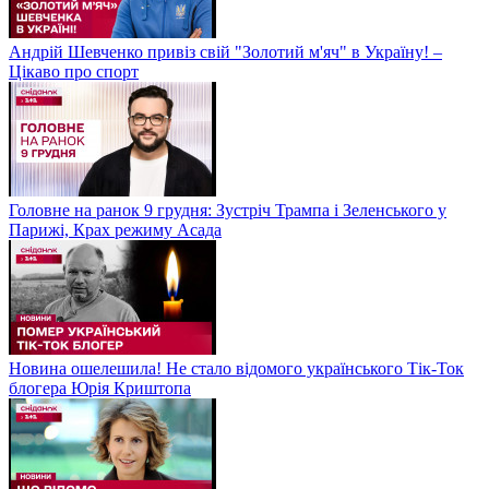
Андрій Шевченко привіз свій "Золотий м'яч" в Україну! –
Цікаво про спорт
Головне на ранок 9 грудня: Зустріч Трампа і Зеленського у
Парижі, Крах режиму Асада
Новина ошелешила! Не стало відомого українського Тік-Ток
блогера Юрія Криштопа