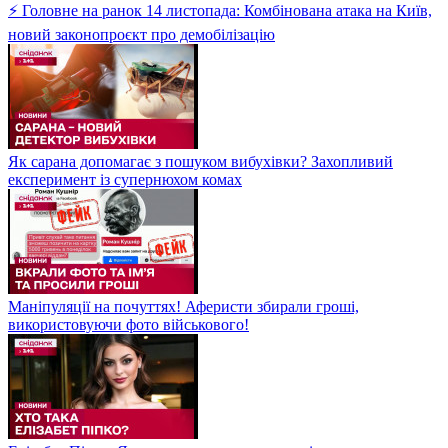
⚡ Головне на ранок 14 листопада: Комбінована атака на Київ,
новий законопроєкт про демобілізацію
Як сарана допомагає з пошуком вибухівки? Захопливий
експеримент із супернюхом комах
Маніпуляції на почуттях! Аферисти збирали гроші,
використовуючи фото військового!