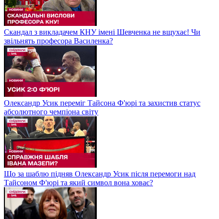
Скандал з викладачем КНУ імені Шевченка не вщухає! Чи
звільнять професора Василенка?
Олександр Усик переміг Тайсона Ф'юрі та захистив статус
абсолютного чемпіона світу
Що за шаблю підняв Олександр Усик після перемоги над
Тайсоном Ф'юрі та який символ вона ховає?