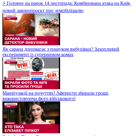
⚡ Головне на ранок 14 листопада: Комбінована атака на Київ,
новий законопроєкт про демобілізацію
Як сарана допомагає з пошуком вибухівки? Захопливий
експеримент із супернюхом комах
Маніпуляції на почуттях! Аферисти збирали гроші,
використовуючи фото військового!