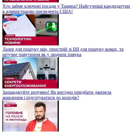
Хто займе ключові посади у Трампа? Найгучніші кандидатури
в адміністрацію президента США!
Лазер для пошуку мін, пристрій зі ШІ для пошуку комах, та
штучне павутиння як у людини павука
Заощаджуйте розумно! Як вигідно придбати джерела
живлення і підготуватися до холодів?