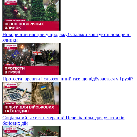
Новорічний настрій у продажу! Скільки коштують новорічні
ялинки
Протести, арешти і сльозогінний газ: що відбувається у Грузії?
Соціальний захист ветеранів! Перелік пільг для учасників
бойових дій