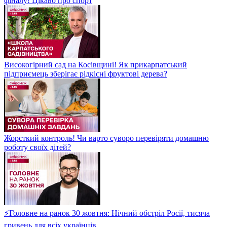
фіналу! Цікаво про спорт
Високогірний сад на Косівщині! Як прикарпатський
підприємець зберігає рідкісні фруктові дерева?
Жорсткий контроль! Чи варто суворо перевіряти домашню
роботу своїх дітей?
⚡Головне на ранок 30 жовтня: Нічний обстріл Росії, тисяча
гривень для всіх українців