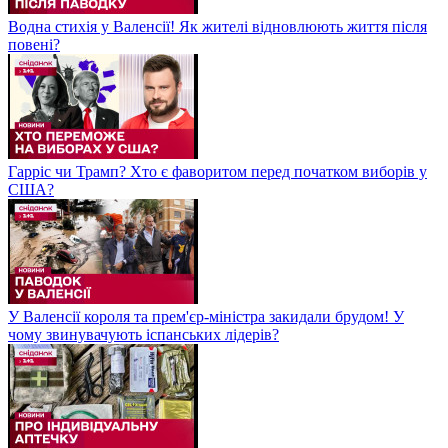
Водна стихія у Валенсії! Як жителі відновлюють життя після
повені?
Гарріс чи Трамп? Хто є фаворитом перед початком виборів у
США?
У Валенсії короля та прем'єр-міністра закидали брудом! У
чому звинувачують іспанських лідерів?