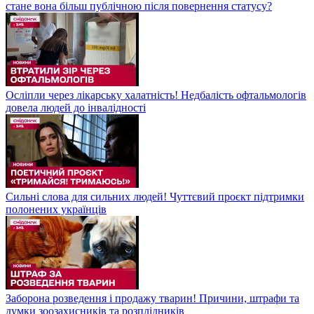
стане вона більш публічною після повернення статусу?
Осліпли через лікарську халатність! Недбалість офтальмологів
довела людей до інвалідності
Сильні слова для сильних людей! Чуттєвий проєкт підтримки
полонених українців
Заборона розведення і продажу тварин! Причини, штрафи та
думки зоозахисників та розплідників