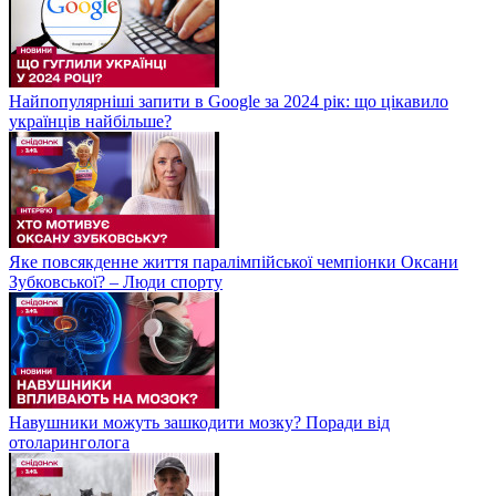
Найпопулярніші запити в Google за 2024 рік: що цікавило
українців найбільше?
Яке повсякденне життя паралімпійської чемпіонки Оксани
Зубковської? – Люди спорту
Навушники можуть зашкодити мозку? Поради від
отоларинголога