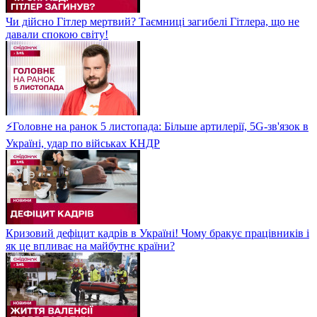
Чи дійсно Гітлер мертвий? Таємниці загибелі Гітлера, що не
давали спокою світу!
⚡Головне на ранок 5 листопада: Більше артилерії, 5G-зв'язок в
Україні, удар по військах КНДР
Кризовий дефіцит кадрів в Україні! Чому бракує працівників і
як це впливає на майбутнє країни?