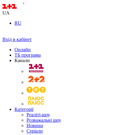
UA
RU
Вхід в кабінет
Онлайн
ТБ програма
Канали
Категорії
Реаліті-шоу
Розважальні шоу
Новини
Серіали