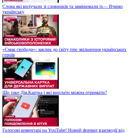
Слова які вилучали зі словників та замінювали їх— Вчимо
українську
«Смак свободи»: заклик до світу про звільнення українських
героїв
Що таке Дія.Картка і які виплати можна отримати?
Голосові коментарі на YouTube! Новий формат взаємодії від