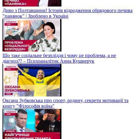
Диво з Полтавщини! Історія відродження обрядового печива
"панянок" | Зроблено в Україні
Що таке соціальне безпліддя і чому це проблема, а не
діагноз?? – Психоаналітик Анна Кушнерук
Оксана Зубковська про спорт, родину, секрети мотивації та
книгу "Філософія воїна"