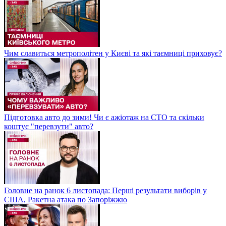
Чим славиться метрополітен у Києві та які таємниці приховує?
Підготовка авто до зими! Чи є ажіотаж на СТО та скільки
коштує "перевзути" авто?
Головне на ранок 6 листопада: Перші результати виборів у
США, Ракетна атака по Запоріжжю