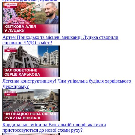
Артем Приходько та місцеві мешканці Луцька створили
справжнє ЧУДО в місті!
Легенда конструктивізму! Чим унікальна будівля харківського
Держпрому?
Кардинальні зміни на Вокзальній площі: як кияни
пристосовуються до нової схеми руху?