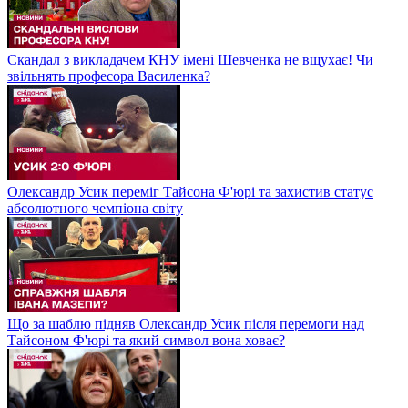
Скандал з викладачем КНУ імені Шевченка не вщухає! Чи
звільнять професора Василенка?
Олександр Усик переміг Тайсона Ф'юрі та захистив статус
абсолютного чемпіона світу
Що за шаблю підняв Олександр Усик після перемоги над
Тайсоном Ф'юрі та який символ вона ховає?