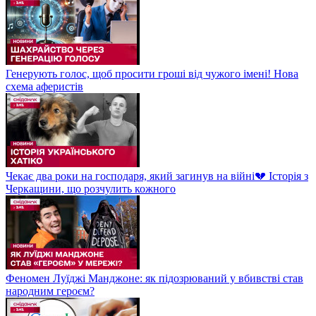
Генерують голос, щоб просити гроші від чужого імені! Нова
схема аферистів
Чекає два роки на господаря, який загинув на війні💔 Історія з
Черкащини, що розчулить кожного
Феномен Луїджі Манджоне: як підозрюваний у вбивстві став
народним героєм?