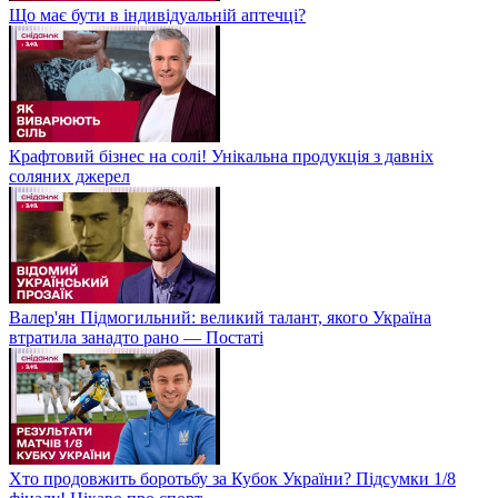
Що має бути в індивідуальній аптечці?
Крафтовий бізнес на солі! Унікальна продукція з давніх
соляних джерел
Валер'ян Підмогильний: великий талант, якого Україна
втратила занадто рано — Постаті
Хто продовжить боротьбу за Кубок України? Підсумки 1/8