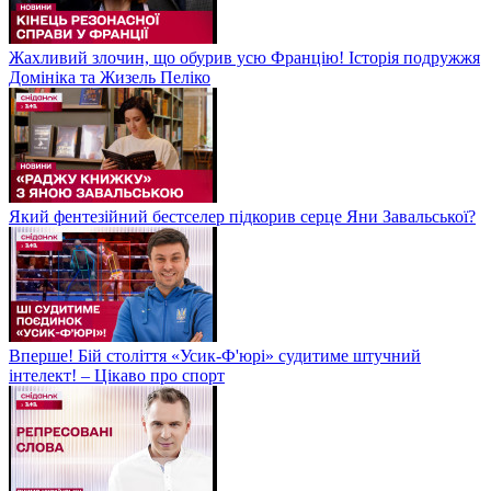
Жахливий злочин, що обурив усю Францію! Історія подружжя
Домініка та Жизель Пеліко
Який фентезійний бестселер підкорив серце Яни Завальської?
Вперше! Бій століття «Усик-Ф'юрі» судитиме штучний
інтелект! – Цікаво про спорт