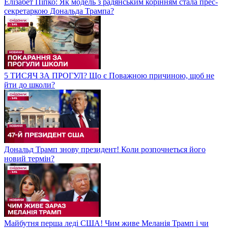
Елізабет Піпко: Як модель з радянським корінням стала прес-
секретаркою Дональда Трампа?
5 ТИСЯЧ ЗА ПРОГУЛ? Що є Поважною причиною, щоб не
йти до школи?
Дональд Трамп знову президент! Коли розпочнеться його
новий термін?
Майбутня перша леді США! Чим живе Меланія Трамп і чи