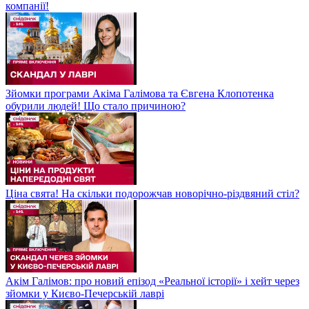
компанії!
Зйомки програми Акіма Галімова та Євгена Клопотенка
обурили людей! Що стало причиною?
Ціна свята! На скільки подорожчав новорічно-різдвяний стіл?
Акім Галімов: про новий епізод «Реальної історії» і хейт через
зйомки у Києво-Печерській лаврі