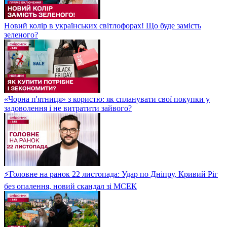
Новий колір в українських світлофорах! Що буде замість
зеленого?
«Чорна п'ятниця» з користю: як спланувати свої покупки у
задоволення і не витратити зайвого?
⚡Головне на ранок 22 листопада: Удар по Дніпру, Кривий Ріг
без опалення, новий скандал зі МСЕК