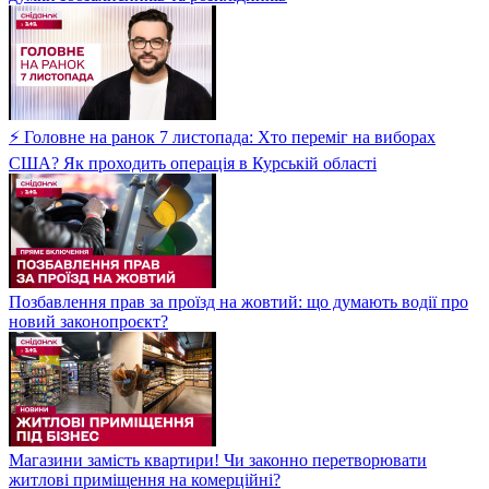
⚡ Головне на ранок 7 листопада: Хто переміг на виборах
США? Як проходить операція в Курській області
Позбавлення прав за проїзд на жовтий: що думають водії про
новий законопроєкт?
Магазини замість квартири! Чи законно перетворювати
житлові приміщення на комерційні?