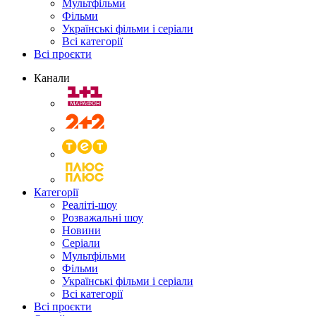
Мультфільми
Фільми
Українські фільми і серіали
Всі категорії
Всі проєкти
Канали
Категорії
Реаліті-шоу
Розважальні шоу
Новини
Серіали
Мультфільми
Фільми
Українські фільми і серіали
Всі категорії
Всі проєкти