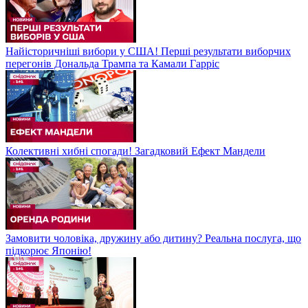
Найісторичніші вибори у США! Перші результати виборчих
перегонів Дональда Трампа та Камали Гарріс
Колективні хибні спогади! Загадковий Ефект Мандели
Замовити чоловіка, дружину або дитину? Реальна послуга, що
підкорює Японію!