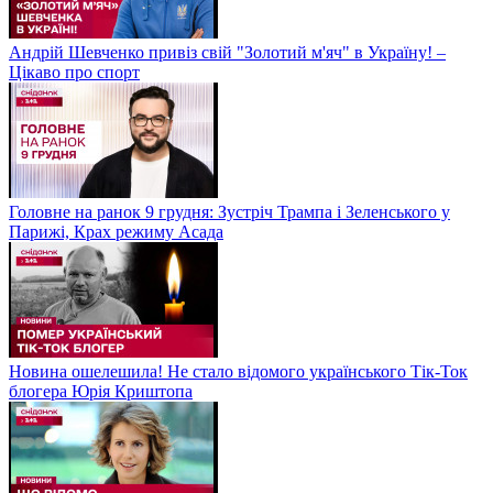
Андрій Шевченко привіз свій "Золотий м'яч" в Україну! –
Цікаво про спорт
Головне на ранок 9 грудня: Зустріч Трампа і Зеленського у
Парижі, Крах режиму Асада
Новина ошелешила! Не стало відомого українського Тік-Ток
блогера Юрія Криштопа