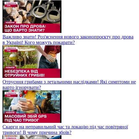
Важливо знати! Роз'яснення нового законопроєкту про дрова
в Україні! Кого можуть покарати?
Отруєння грибами з летальними наслідками! Які симптоми не
варто ігнорувати?
Скарги на неправильний час та локацію під час повітряної
тривоги! В чому причина збоїв?