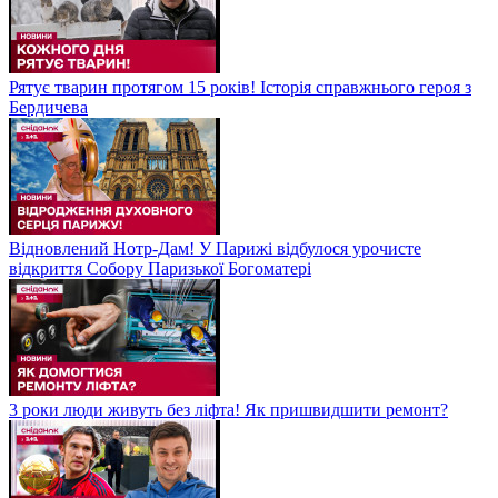
Рятує тварин протягом 15 років! Історія справжнього героя з
Бердичева
Відновлений Нотр-Дам! У Парижі відбулося урочисте
відкриття Собору Паризької Богоматері
3 роки люди живуть без ліфта! Як пришвидшити ремонт?