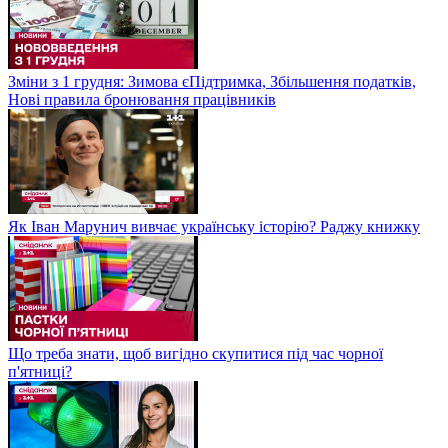
Зміни з 1 грудня: Зимова єПідтримка, Збільшення податків,
Нові правила бронювання працівників
Як Іван Марунич вивчає українську історію? Раджу книжку
Що треба знати, щоб вигідно скупитися під час чорної
п'ятниці?