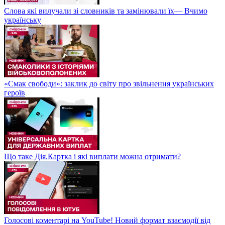
Слова які вилучали зі словників та замінювали їх— Вчимо
українську
«Смак свободи»: заклик до світу про звільнення українських
героїв
Що таке Дія.Картка і які виплати можна отримати?
Голосові коментарі на YouTube! Новий формат взаємодії від