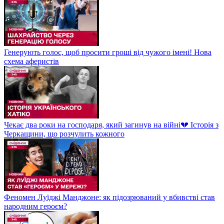
Генерують голос, щоб просити гроші від чужого імені! Нова
схема аферистів
Чекає два роки на господаря, який загинув на війні💔 Історія з
Черкащини, що розчулить кожного
Феномен Луїджі Манджоне: як підозрюваний у вбивстві став
народним героєм?