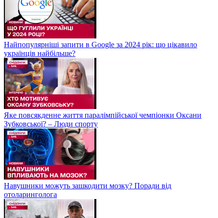
Найпопулярніші запити в Google за 2024 рік: що цікавило
українців найбільше?
Яке повсякденне життя паралімпійської чемпіонки Оксани
Зубковської? – Люди спорту
Навушники можуть зашкодити мозку? Поради від
отоларинголога