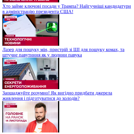
Хто займе ключові посади у Трампа? Найгучніші кандидатури
в адміністрацію президента США!
Лазер для пошуку мін, пристрій зі ШІ для пошуку комах, та
штучне павутиння як у людини павука
Заощаджуйте розумно! Як вигідно придбати джерела
живлення і підготуватися до холодів?