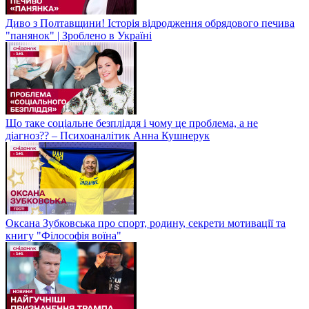
Диво з Полтавщини! Історія відродження обрядового печива
"панянок" | Зроблено в Україні
Що таке соціальне безпліддя і чому це проблема, а не
діагноз?? – Психоаналітик Анна Кушнерук
Оксана Зубковська про спорт, родину, секрети мотивації та
книгу "Філософія воїна"