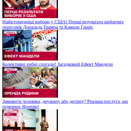
Найісторичніші вибори у США! Перші результати виборчих
перегонів Дональда Трампа та Камали Гарріс
Колективні хибні спогади! Загадковий Ефект Мандели
Замовити чоловіка, дружину або дитину? Реальна послуга, що
підкорює Японію!