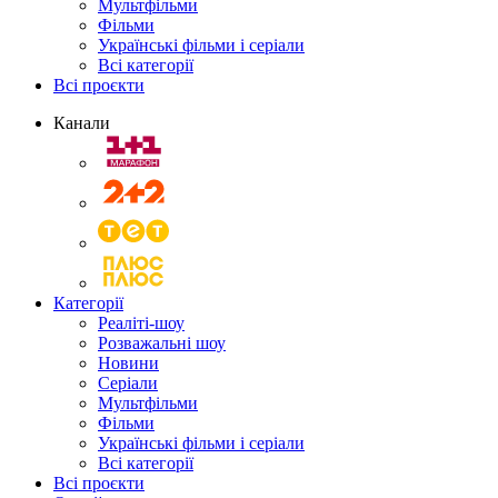
Мультфільми
Фільми
Українські фільми і серіали
Всі категорії
Всі проєкти
Канали
Категорії
Реаліті-шоу
Розважальні шоу
Новини
Серіали
Мультфільми
Фільми
Українські фільми і серіали
Всі категорії
Всі проєкти