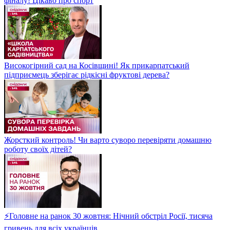
фіналу! Цікаво про спорт
Високогірний сад на Косівщині! Як прикарпатський
підприємець зберігає рідкісні фруктові дерева?
Жорсткий контроль! Чи варто суворо перевіряти домашню
роботу своїх дітей?
⚡Головне на ранок 30 жовтня: Нічний обстріл Росії, тисяча
гривень для всіх українців