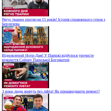
Рятує тварин протягом 15 років! Історія справжнього героя з
Бердичева
Відновлений Нотр-Дам! У Парижі відбулося урочисте
відкриття Собору Паризької Богоматері
3 роки люди живуть без ліфта! Як пришвидшити ремонт?