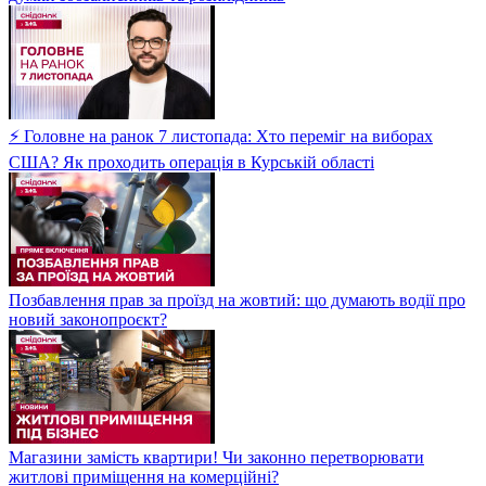
⚡ Головне на ранок 7 листопада: Хто переміг на виборах
США? Як проходить операція в Курській області
Позбавлення прав за проїзд на жовтий: що думають водії про
новий законопроєкт?
Магазини замість квартири! Чи законно перетворювати
житлові приміщення на комерційні?