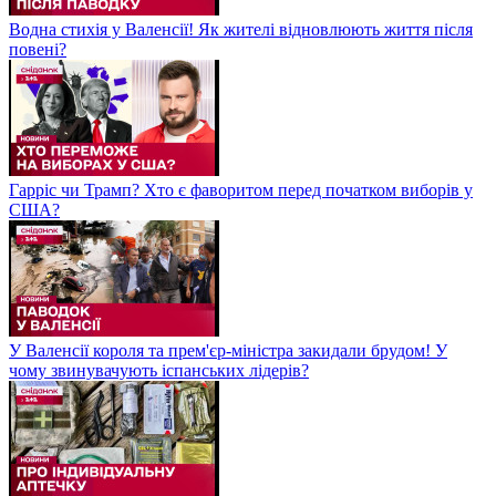
Водна стихія у Валенсії! Як жителі відновлюють життя після
повені?
Гарріс чи Трамп? Хто є фаворитом перед початком виборів у
США?
У Валенсії короля та прем'єр-міністра закидали брудом! У
чому звинувачують іспанських лідерів?