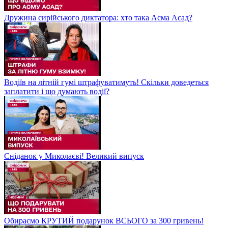
Дружина сирійського диктатора: хто така Асма Асад?
Водіїв на літній гумі штрафуватимуть! Скільки доведеться
заплатити і що думають водії?
Сніданок у Миколаєві! Великий випуск
Обираємо КРУТИЙ подарунок ВСЬОГО за 300 гривень!