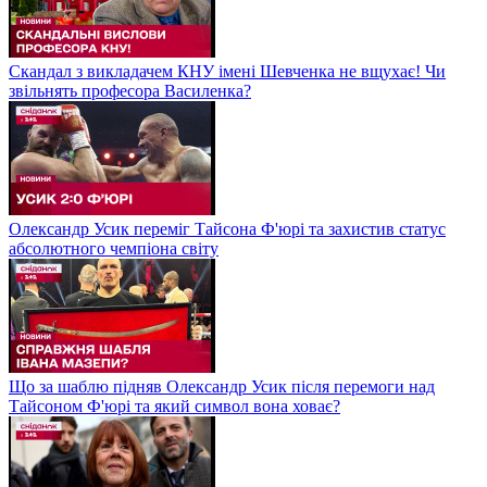
Скандал з викладачем КНУ імені Шевченка не вщухає! Чи
звільнять професора Василенка?
Олександр Усик переміг Тайсона Ф'юрі та захистив статус
абсолютного чемпіона світу
Що за шаблю підняв Олександр Усик після перемоги над
Тайсоном Ф'юрі та який символ вона ховає?