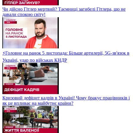
Чи дійсно Гітлер мертвий? Таємниці загибелі Гітлера, що не
давали спокою світу!
⚡Головне на ранок 5 листопада: Більше артилерії, 5G-зв'язок в
Україні, удар по військах КНДР
Кризовий дефіцит кадрів в Україні! Чому бракує працівників і
як це впливає на майбутнє країни?