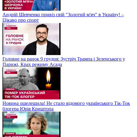
Андрій Шевченко привіз свій "Золотий м'яч" в Україну! –
Цікаво про спорт
Головне на ранок 9 грудня: Зустріч Трампа і Зеленського у
Парижі, Крах режиму Асада
Новина ошелешила! Не стало відомого українського Тік-Ток
блогера Юрія Криштопа