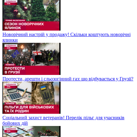
Новорічний настрій у продажу! Скільки коштують новорічні
ялинки
Протести, арешти і сльозогінний газ: що відбувається у Грузії?
Соціальний захист ветеранів! Перелік пільг для учасників
бойових дій