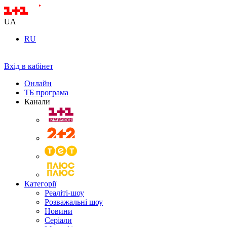
UA
RU
Вхід в кабінет
Онлайн
ТБ програма
Канали
Категорії
Реаліті-шоу
Розважальні шоу
Новини
Серіали