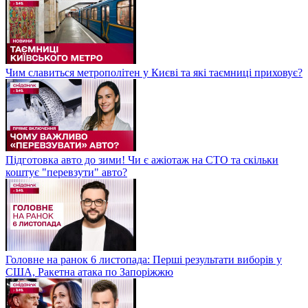
Чим славиться метрополітен у Києві та які таємниці приховує?
Підготовка авто до зими! Чи є ажіотаж на СТО та скільки
коштує "перевзути" авто?
Головне на ранок 6 листопада: Перші результати виборів у
США, Ракетна атака по Запоріжжю