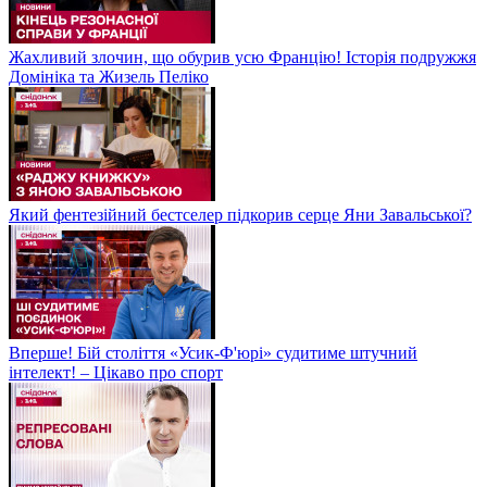
Жахливий злочин, що обурив усю Францію! Історія подружжя
Домініка та Жизель Пеліко
Який фентезійний бестселер підкорив серце Яни Завальської?
Вперше! Бій століття «Усик-Ф'юрі» судитиме штучний
інтелект! – Цікаво про спорт