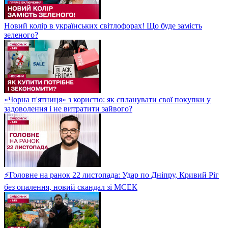
Новий колір в українських світлофорах! Що буде замість
зеленого?
«Чорна п'ятниця» з користю: як спланувати свої покупки у
задоволення і не витратити зайвого?
⚡Головне на ранок 22 листопада: Удар по Дніпру, Кривий Ріг
без опалення, новий скандал зі МСЕК