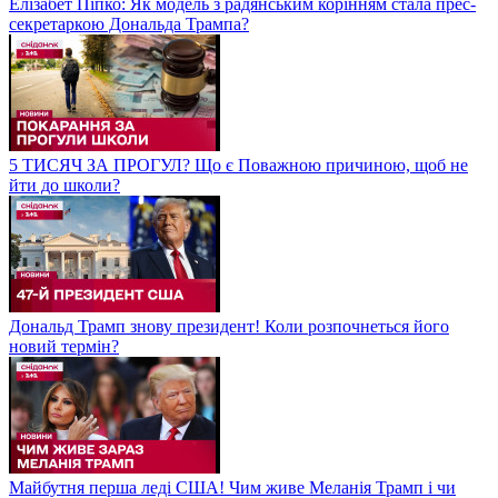
Елізабет Піпко: Як модель з радянським корінням стала прес-
секретаркою Дональда Трампа?
5 ТИСЯЧ ЗА ПРОГУЛ? Що є Поважною причиною, щоб не
йти до школи?
Дональд Трамп знову президент! Коли розпочнеться його
новий термін?
Майбутня перша леді США! Чим живе Меланія Трамп і чи