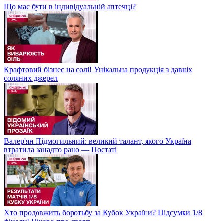
Що має бути в індивідуальній аптечці?
Крафтовий бізнес на солі! Унікальна продукція з давніх
соляних джерел
Валер'ян Підмогильний: великий талант, якого Україна
втратила занадто рано — Постаті
Хто продовжить боротьбу за Кубок України? Підсумки 1/8