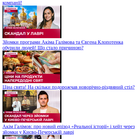
компанії!
Зйомки програми Акіма Галімова та Євгена Клопотенка
обурили людей! Що стало причиною?
Ціна свята! На скільки подорожчав новорічно-різдвяний стіл?
Акім Галімов: про новий епізод «Реальної історії» і хейт через
зйомки у Києво-Печерській лаврі