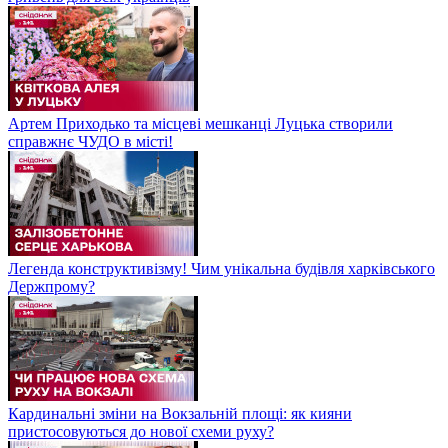
Артем Приходько та місцеві мешканці Луцька створили
справжнє ЧУДО в місті!
Легенда конструктивізму! Чим унікальна будівля харківського
Держпрому?
Кардинальні зміни на Вокзальній площі: як кияни
пристосовуються до нової схеми руху?