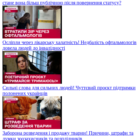
стане вона більш публічною після повернення статусу?
Осліпли через лікарську халатність! Недбалість офтальмологів
довела людей до інвалідності
Сильні слова для сильних людей! Чуттєвий проєкт підтримки
полонених українців
Заборона розведення і продажу тварин! Причини, штрафи та
думки зоозахисників та розплідників