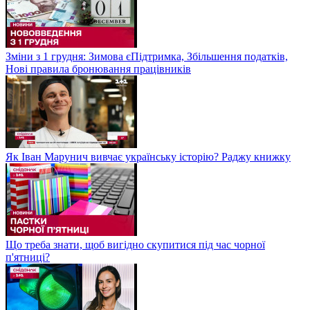
Зміни з 1 грудня: Зимова єПідтримка, Збільшення податків,
Нові правила бронювання працівників
Як Іван Марунич вивчає українську історію? Раджу книжку
Що треба знати, щоб вигідно скупитися під час чорної
п'ятниці?