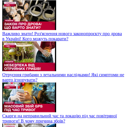
Важливо знати! Роз'яснення нового законопроєкту про дрова
в Україні! Кого можуть покарати?
Отруєння грибами з летальними наслідками! Які симптоми не
варто ігнорувати?
Скарги на неправильний час та локацію під час повітряної
тривоги! В чому причина збоїв?