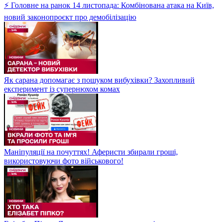
⚡ Головне на ранок 14 листопада: Комбінована атака на Київ,
новий законопроєкт про демобілізацію
Як сарана допомагає з пошуком вибухівки? Захопливий
експеримент із супернюхом комах
Маніпуляції на почуттях! Аферисти збирали гроші,
використовуючи фото військового!