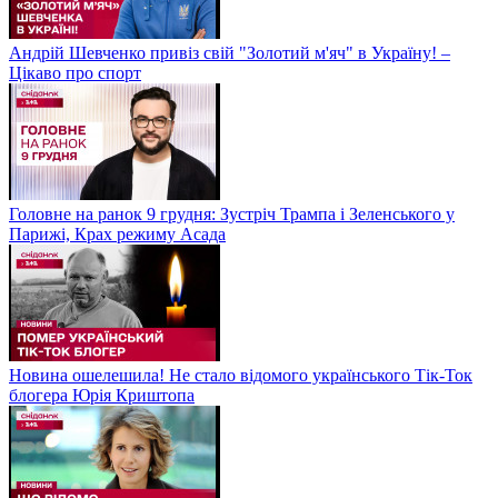
Андрій Шевченко привіз свій "Золотий м'яч" в Україну! –
Цікаво про спорт
Головне на ранок 9 грудня: Зустріч Трампа і Зеленського у
Парижі, Крах режиму Асада
Новина ошелешила! Не стало відомого українського Тік-Ток
блогера Юрія Криштопа