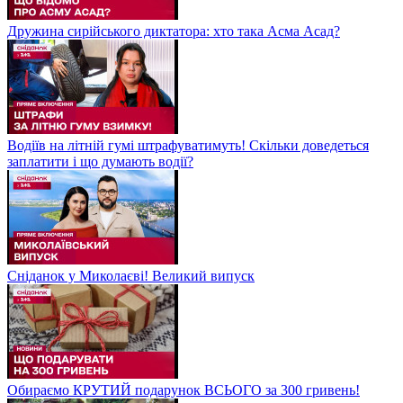
Дружина сирійського диктатора: хто така Асма Асад?
Водіїв на літній гумі штрафуватимуть! Скільки доведеться
заплатити і що думають водії?
Сніданок у Миколаєві! Великий випуск
Обираємо КРУТИЙ подарунок ВСЬОГО за 300 гривень!