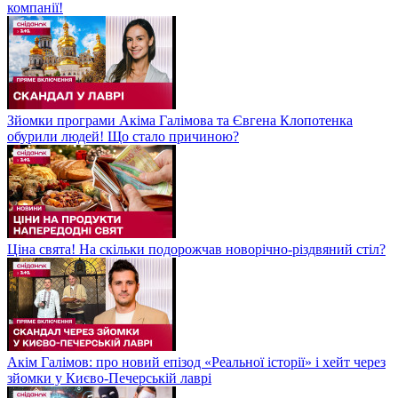
компанії!
Зйомки програми Акіма Галімова та Євгена Клопотенка
обурили людей! Що стало причиною?
Ціна свята! На скільки подорожчав новорічно-різдвяний стіл?
Акім Галімов: про новий епізод «Реальної історії» і хейт через
зйомки у Києво-Печерській лаврі