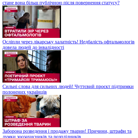
стане вона більш публічною після повернення статусу?
Осліпли через лікарську халатність! Недбалість офтальмологів
довела людей до інвалідності
Сильні слова для сильних людей! Чуттєвий проєкт підтримки
полонених українців
Заборона розведення і продажу тварин! Причини, штрафи та
думки зоозахисників та розплідників