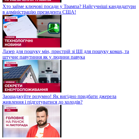
Хто займе ключові посади у Трампа? Найгучніші кандидатури
в адміністрацію президента США!
Лазер для пошуку мін, пристрій зі ШІ для пошуку комах, та
штучне павутиння як у людини павука
Заощаджуйте розумно! Як вигідно придбати джерела
живлення і підготуватися до холодів?