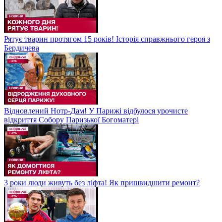
Рятує тварин протягом 15 років! Історія справжнього героя з
Бердичева
Відновлений Нотр-Дам! У Парижі відбулося урочисте
відкриття Собору Паризької Богоматері
3 роки люди живуть без ліфта! Як пришвидшити ремонт?