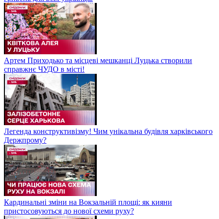
Артем Приходько та місцеві мешканці Луцька створили
справжнє ЧУДО в місті!
Легенда конструктивізму! Чим унікальна будівля харківського
Держпрому?
Кардинальні зміни на Вокзальній площі: як кияни
пристосовуються до нової схеми руху?