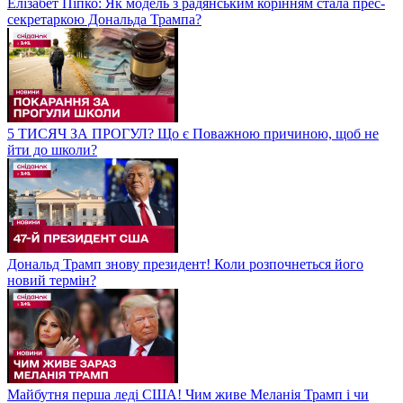
Елізабет Піпко: Як модель з радянським корінням стала прес-
секретаркою Дональда Трампа?
5 ТИСЯЧ ЗА ПРОГУЛ? Що є Поважною причиною, щоб не
йти до школи?
Дональд Трамп знову президент! Коли розпочнеться його
новий термін?
Майбутня перша леді США! Чим живе Меланія Трамп і чи