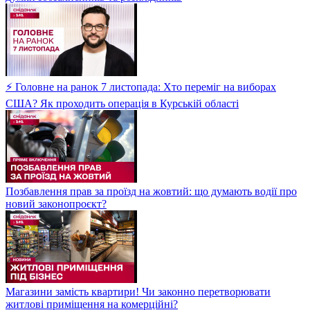
⚡ Головне на ранок 7 листопада: Хто переміг на виборах
США? Як проходить операція в Курській області
Позбавлення прав за проїзд на жовтий: що думають водії про
новий законопроєкт?
Магазини замість квартири! Чи законно перетворювати
житлові приміщення на комерційні?