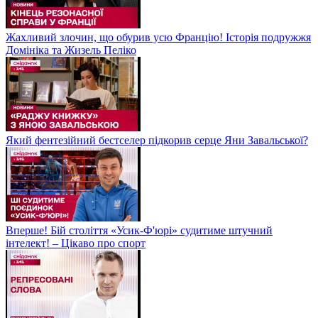
Жахливий злочин, що обурив усю Францію! Історія подружжя
Домініка та Жизель Пеліко
Який фентезійний бестселер підкорив серце Яни Завальської?
Вперше! Бій століття «Усик-Ф'юрі» судитиме штучний
інтелект! – Цікаво про спорт