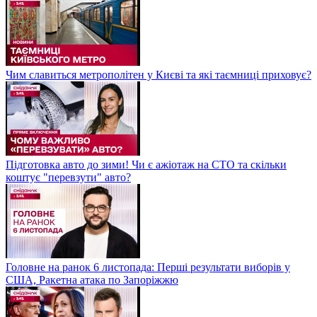
Чим славиться метрополітен у Києві та які таємниці приховує?
Підготовка авто до зими! Чи є ажіотаж на СТО та скільки
коштує "перевзути" авто?
Головне на ранок 6 листопада: Перші результати виборів у
США, Ракетна атака по Запоріжжю