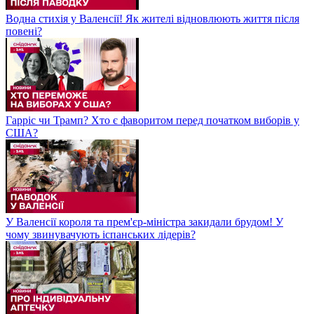
Водна стихія у Валенсії! Як жителі відновлюють життя після
повені?
Гарріс чи Трамп? Хто є фаворитом перед початком виборів у
США?
У Валенсії короля та прем'єр-міністра закидали брудом! У
чому звинувачують іспанських лідерів?