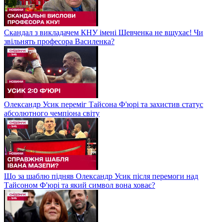
Скандал з викладачем КНУ імені Шевченка не вщухає! Чи
звільнять професора Василенка?
Олександр Усик переміг Тайсона Ф'юрі та захистив статус
абсолютного чемпіона світу
Що за шаблю підняв Олександр Усик після перемоги над
Тайсоном Ф'юрі та який символ вона ховає?