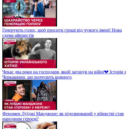
Генерують голос, щоб просити гроші від чужого імені! Нова
схема аферистів
Чекає два роки на господаря, який загинув на війні💔 Історія з
Черкащини, що розчулить кожного
Феномен Луїджі Манджоне: як підозрюваний у вбивстві став
народним героєм?