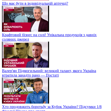
Що має бути в індивідуальній аптечці?
Крафтовий бізнес на солі! Унікальна продукція з давніх
соляних джерел
Валер'ян Підмогильний: великий талант, якого Україна
втратила занадто рано — Постаті
Хто продовжить боротьбу за Кубок України? Підсумки 1/8