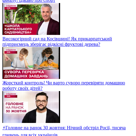
фіналу! Цікаво про спорт
Високогірний сад на Косівщині! Як прикарпатський
підприємець зберігає рідкісні фруктові дерева?
Жорсткий контроль! Чи варто суворо перевіряти домашню
роботу своїх дітей?
⚡Головне на ранок 30 жовтня: Нічний обстріл Росії, тисяча
гривень для всіх українців