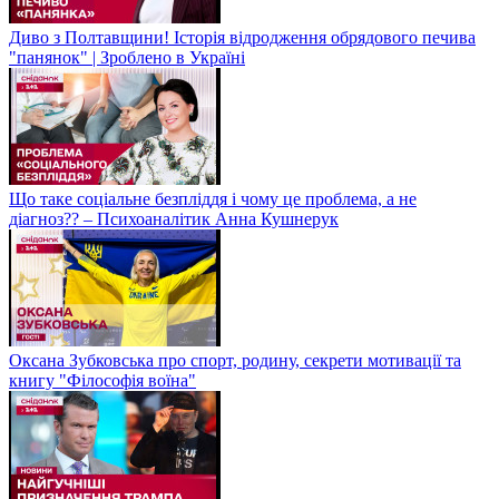
Диво з Полтавщини! Історія відродження обрядового печива
"панянок" | Зроблено в Україні
Що таке соціальне безпліддя і чому це проблема, а не
діагноз?? – Психоаналітик Анна Кушнерук
Оксана Зубковська про спорт, родину, секрети мотивації та
книгу "Філософія воїна"