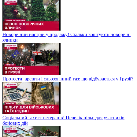
Новорічний настрій у продажу! Скільки коштують новорічні
ялинки
Протести, арешти і сльозогінний газ: що відбувається у Грузії?
Соціальний захист ветеранів! Перелік пільг для учасників
бойових дій