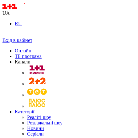
UA
RU
Вхід в кабінет
Онлайн
ТБ програма
Канали
Категорії
Реаліті-шоу
Розважальні шоу
Новини
Серіали