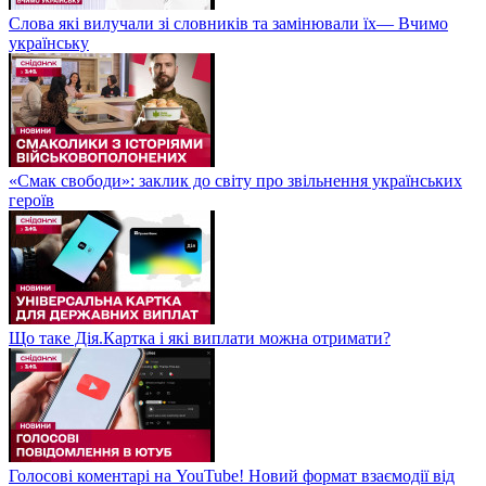
Слова які вилучали зі словників та замінювали їх— Вчимо
українську
«Смак свободи»: заклик до світу про звільнення українських
героїв
Що таке Дія.Картка і які виплати можна отримати?
Голосові коментарі на YouTube! Новий формат взаємодії від