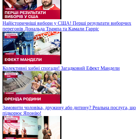
Найісторичніші вибори у США! Перші результати виборчих
перегонів Дональда Трампа та Камали Гарріс
Колективні хибні спогади! Загадковий Ефект Мандели
Замовити чоловіка, дружину або дитину? Реальна послуга, що
підкорює Японію!