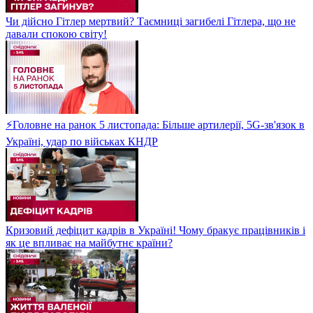
Чи дійсно Гітлер мертвий? Таємниці загибелі Гітлера, що не
давали спокою світу!
⚡Головне на ранок 5 листопада: Більше артилерії, 5G-зв'язок в
Україні, удар по військах КНДР
Кризовий дефіцит кадрів в Україні! Чому бракує працівників і
як це впливає на майбутнє країни?