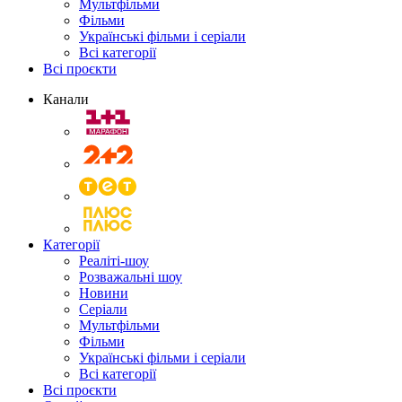
Мультфільми
Фільми
Українські фільми і серіали
Всі категорії
Всі проєкти
Канали
Категорії
Реаліті-шоу
Розважальні шоу
Новини
Серіали
Мультфільми
Фільми
Українські фільми і серіали
Всі категорії
Всі проєкти