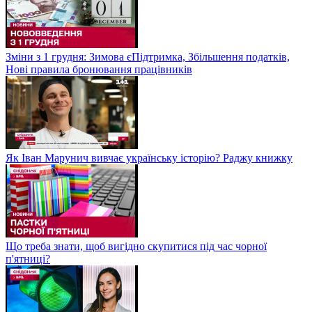
Зміни з 1 грудня: Зимова єПідтримка, Збільшення податків,
Нові правила бронювання працівників
Як Іван Марунич вивчає українську історію? Раджу книжку
Що треба знати, щоб вигідно скупитися під час чорної
п'ятниці?