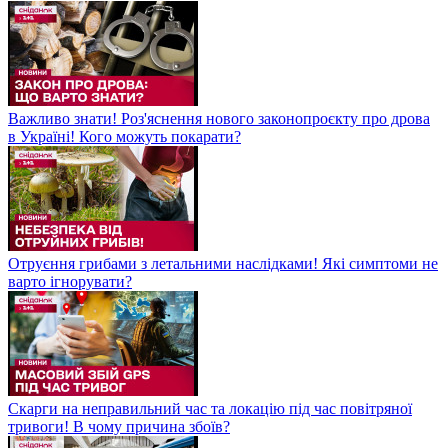
Важливо знати! Роз'яснення нового законопроєкту про дрова
в Україні! Кого можуть покарати?
Отруєння грибами з летальними наслідками! Які симптоми не
варто ігнорувати?
Скарги на неправильний час та локацію під час повітряної
тривоги! В чому причина збоїв?