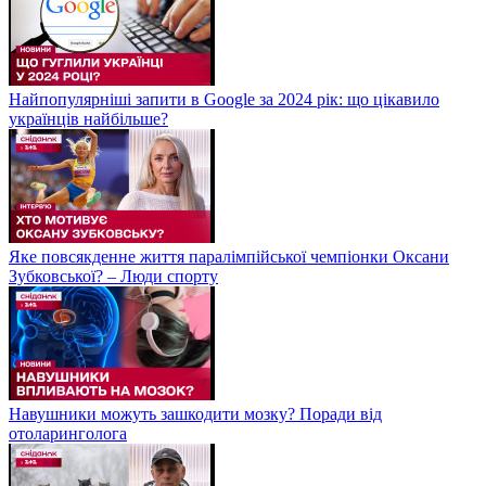
Найпопулярніші запити в Google за 2024 рік: що цікавило
українців найбільше?
Яке повсякденне життя паралімпійської чемпіонки Оксани
Зубковської? – Люди спорту
Навушники можуть зашкодити мозку? Поради від
отоларинголога