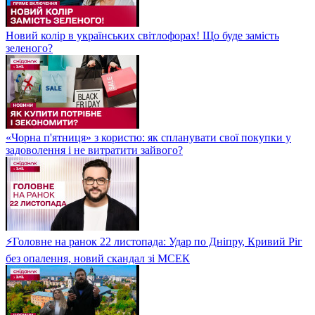
Новий колір в українських світлофорах! Що буде замість
зеленого?
«Чорна п'ятниця» з користю: як спланувати свої покупки у
задоволення і не витратити зайвого?
⚡Головне на ранок 22 листопада: Удар по Дніпру, Кривий Ріг
без опалення, новий скандал зі МСЕК