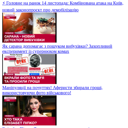
⚡ Головне на ранок 14 листопада: Комбінована атака на Київ,
новий законопроєкт про демобілізацію
Як сарана допомагає з пошуком вибухівки? Захопливий
експеримент із супернюхом комах
Маніпуляції на почуттях! Аферисти збирали гроші,
використовуючи фото військового!