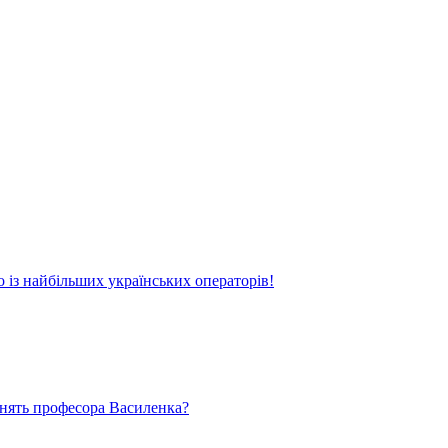
о із найбільших українських операторів!
ьнять професора Василенка?