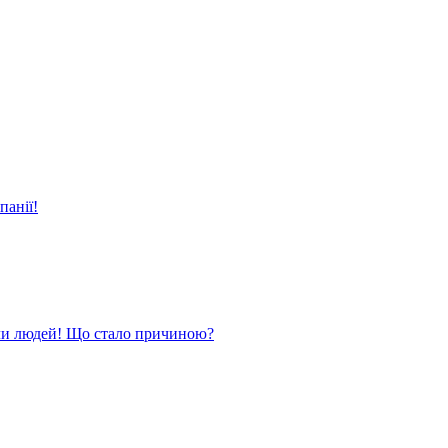
панії!
ли людей! Що стало причиною?