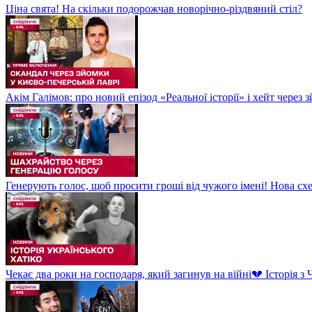
Ціна свята! На скільки подорожчав новорічно-різдвяний стіл?
Акім Галімов: про новий епізод «Реальної історії» і хейт через
Генерують голос, щоб просити гроші від чужого імені! Нова сх
Чекає два роки на господаря, який загинув на війні💔 Історія 