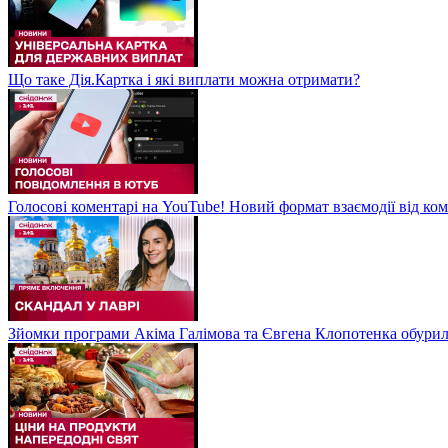
Що таке Дія.Картка і які виплати можна отримати?
Голосові коментарі на YouTube! Новий формат взаємодії від ком
Зйомки програми Акіма Галімова та Євгена Клопотенка обури