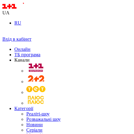
UA
RU
Вхід в кабінет
Онлайн
ТБ програма
Канали
Категорії
Реаліті-шоу
Розважальні шоу
Новини
Серіали