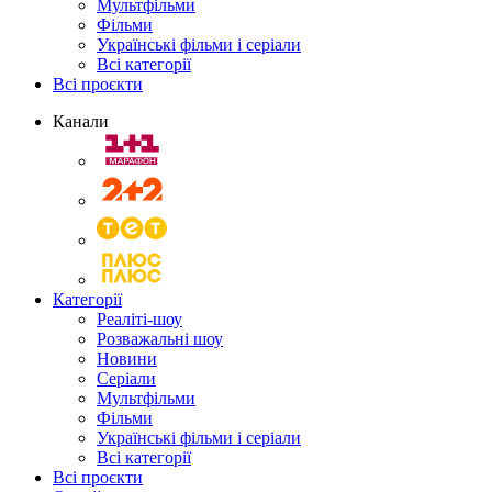
Мультфільми
Фільми
Українські фільми і серіали
Всі категорії
Всі проєкти
Канали
Категорії
Реаліті-шоу
Розважальні шоу
Новини
Серіали
Мультфільми
Фільми
Українські фільми і серіали
Всі категорії
Всі проєкти