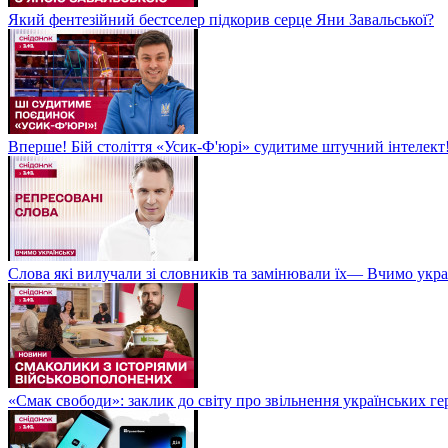
Який фентезійний бестселер підкорив серце Яни Завальської?
Вперше! Бій століття «Усик-Ф'юрі» судитиме штучний інтелект!
Слова які вилучали зі словників та замінювали їх— Вчимо укра
«Смак свободи»: заклик до світу про звільнення українських ге