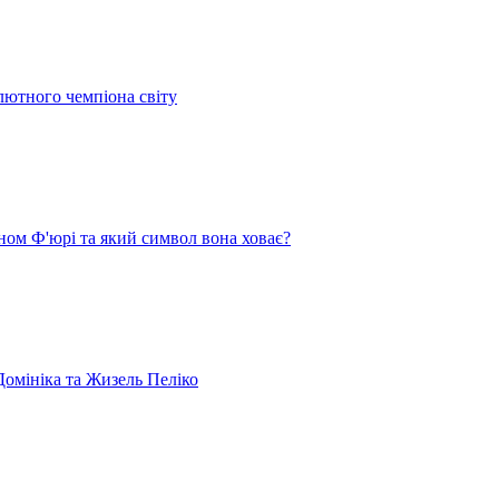
лютного чемпіона світу
ом Ф'юрі та який символ вона ховає?
омініка та Жизель Пеліко