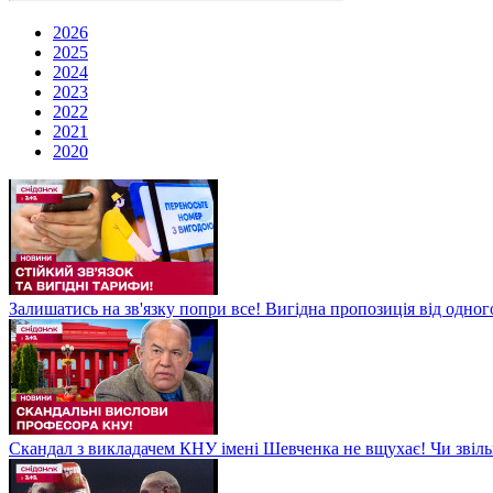
2026
2025
2024
2023
2022
2021
2020
Залишатись на зв'язку попри все! Вигідна пропозиція від одног
Скандал з викладачем КНУ імені Шевченка не вщухає! Чи звіл