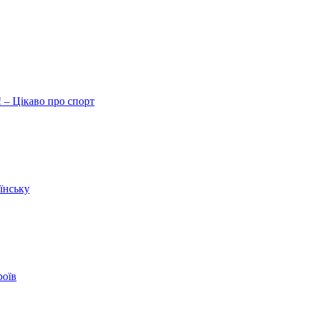
 – Цікаво про спорт
їнську
роїв