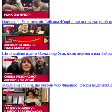
Олександр Усик переміг Тайсона Ф'юрі та захистив статус абсо
Що за шаблю підняв Олександр Усик після перемоги над Тайсон
Жахливий злочин, що обурив усю Францію! Історія подружжя Д