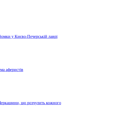
 зйомки у Києво-Печерській лаврі
ема аферистів
з Черкащини, що розчулить кожного