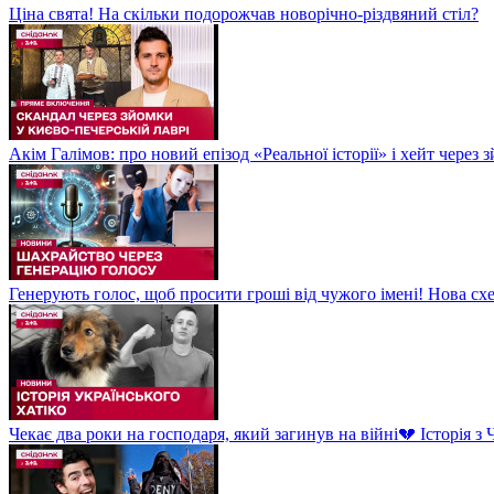
Ціна свята! На скільки подорожчав новорічно-різдвяний стіл?
Акім Галімов: про новий епізод «Реальної історії» і хейт через
Генерують голос, щоб просити гроші від чужого імені! Нова сх
Чекає два роки на господаря, який загинув на війні💔 Історія 