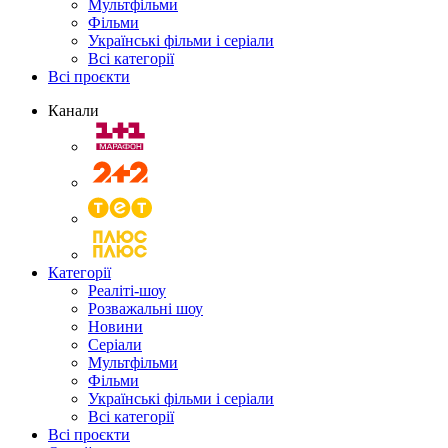
Мультфільми
Фільми
Українські фільми і серіали
Всі категорії
Всі проєкти
Канали
Категорії
Реаліті-шоу
Розважальні шоу
Новини
Серіали
Мультфільми
Фільми
Українські фільми і серіали
Всі категорії
Всі проєкти