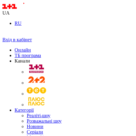
UA
RU
Вхід в кабінет
Онлайн
ТБ програма
Канали
Категорії
Реаліті-шоу
Розважальні шоу
Новини
Серіали