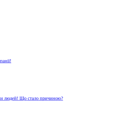
панії!
ли людей! Що стало причиною?