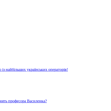
о із найбільших українських операторів!
ьнять професора Василенка?