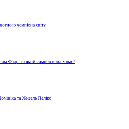
лютного чемпіона світу
ом Ф'юрі та який символ вона ховає?
омініка та Жизель Пеліко