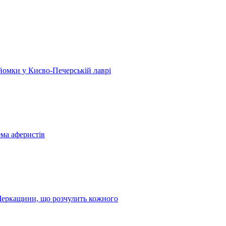
 зйомки у Києво-Печерській лаврі
ема аферистів
з Черкащини, що розчулить кожного