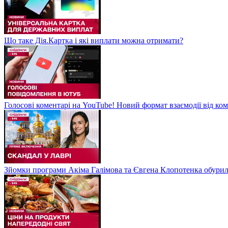
Що таке Дія.Картка і які виплати можна отримати?
Голосові коментарі на YouTube! Новий формат взаємодії від ком
Зйомки програми Акіма Галімова та Євгена Клопотенка обури