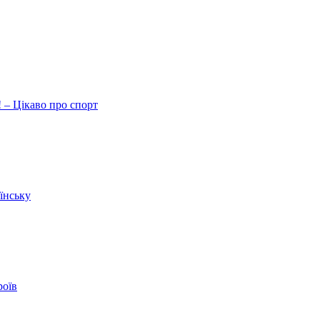
 – Цікаво про спорт
їнську
роїв