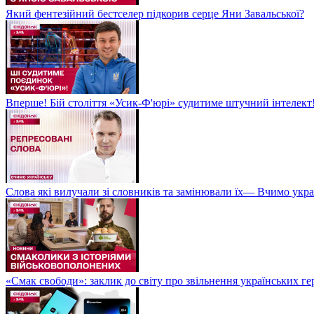
Який фентезійний бестселер підкорив серце Яни Завальської?
Вперше! Бій століття «Усик-Ф'юрі» судитиме штучний інтелект!
Слова які вилучали зі словників та замінювали їх— Вчимо укра
«Смак свободи»: заклик до світу про звільнення українських ге