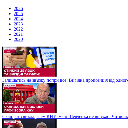
2026
2025
2024
2023
2022
2021
2020
Залишатись на зв'язку попри все! Вигідна пропозиція від одног
Скандал з викладачем КНУ імені Шевченка не вщухає! Чи звіл