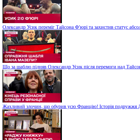
Олександр Усик переміг Тайсона Ф'юрі та захистив статус абсо
Що за шаблю підняв Олександр Усик після перемоги над Тайсон
Жахливий злочин, що обурив усю Францію! Історія подружжя Д