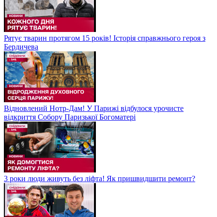
Рятує тварин протягом 15 років! Історія справжнього героя з
Бердичева
Відновлений Нотр-Дам! У Парижі відбулося урочисте
відкриття Собору Паризької Богоматері
3 роки люди живуть без ліфта! Як пришвидшити ремонт?