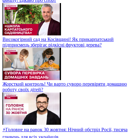
фіналу! Цікаво про спорт
Високогірний сад на Косівщині! Як прикарпатський
підприємець зберігає рідкісні фруктові дерева?
Жорсткий контроль! Чи варто суворо перевіряти домашню
роботу своїх дітей?
⚡Головне на ранок 30 жовтня: Нічний обстріл Росії, тисяча
гривень для всіх українців