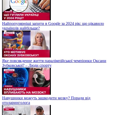
Найпопулярніші запити в Google за 2024 рік: що цікавило
українців найбільше?
Яке повсякденне життя паралімпійської чемпіонки Оксани
Зубковської? – Люди спорту
Навушники можуть зашкодити мозку? Поради від
отоларинголога