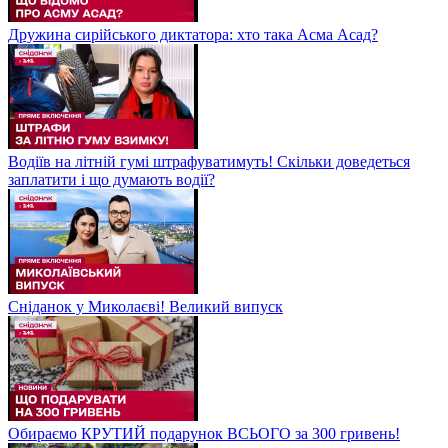
Дружина сирійського диктатора: хто така Асма Асад?
Водіїв на літній гумі штрафуватимуть! Скільки доведеться
заплатити і що думають водії?
Сніданок у Миколаєві! Великий випуск
Обираємо КРУТИЙ подарунок ВСЬОГО за 300 гривень!