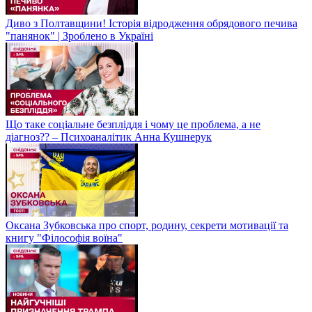
Диво з Полтавщини! Історія відродження обрядового печива
"панянок" | Зроблено в Україні
Що таке соціальне безпліддя і чому це проблема, а не
діагноз?? – Психоаналітик Анна Кушнерук
Оксана Зубковська про спорт, родину, секрети мотивації та
книгу "Філософія воїна"