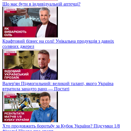
Що має бути в індивідуальній аптечці?
Крафтовий бізнес на солі! Унікальна продукція з давніх
соляних джерел
Валер'ян Підмогильний: великий талант, якого Україна
втратила занадто рано — Постаті
Хто продовжить боротьбу за Кубок України? Підсумки 1/8