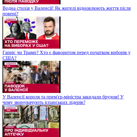
Водна стихія у Валенсії! Як жителі відновлюють життя після
повені?
Гарріс чи Трамп? Хто є фаворитом перед початком виборів у
США?
У Валенсії короля та прем'єр-міністра закидали брудом! У
чому звинувачують іспанських лідерів?