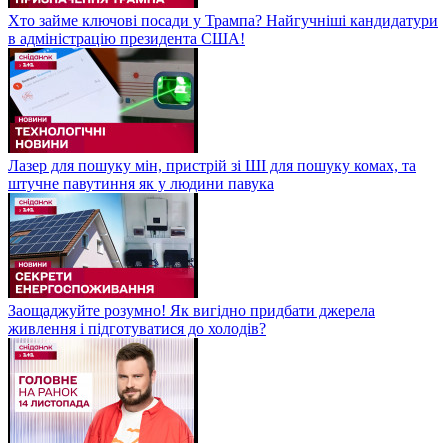
Хто займе ключові посади у Трампа? Найгучніші кандидатури
в адміністрацію президента США!
Лазер для пошуку мін, пристрій зі ШІ для пошуку комах, та
штучне павутиння як у людини павука
Заощаджуйте розумно! Як вигідно придбати джерела
живлення і підготуватися до холодів?