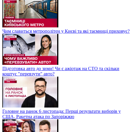
Чим славиться метрополітен у Києві та які таємниці приховує?
Підготовка авто до зими! Чи є ажіотаж на СТО та скільки
коштує "перевзути" авто?
Головне на ранок 6 листопада: Перші результати виборів у
США, Ракетна атака по Запоріжжю