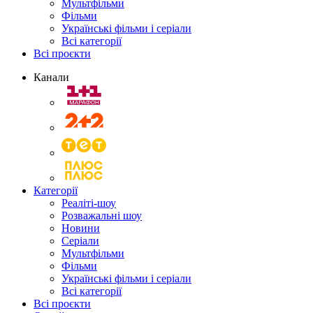
Мультфільми
Фільми
Українські фільми і серіали
Всі категорії
Всі проєкти
Канали
Категорії
Реаліті-шоу
Розважальні шоу
Новини
Серіали
Мультфільми
Фільми
Українські фільми і серіали
Всі категорії
Всі проєкти