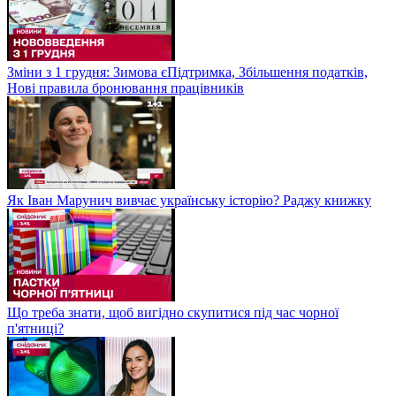
Зміни з 1 грудня: Зимова єПідтримка, Збільшення податків,
Нові правила бронювання працівників
Як Іван Марунич вивчає українську історію? Раджу книжку
Що треба знати, щоб вигідно скупитися під час чорної
п'ятниці?