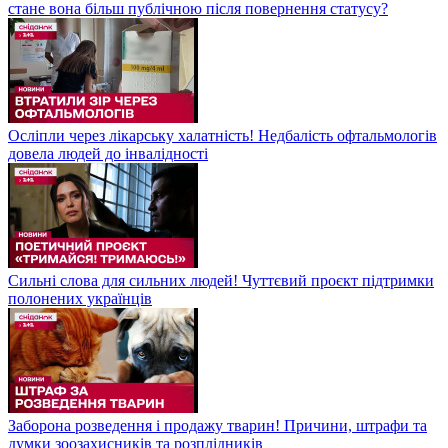
стане вона більш публічною після повернення статусу?
Осліпли через лікарську халатність! Недбалість офтальмологів
довела людей до інвалідності
Сильні слова для сильних людей! Чуттєвий проєкт підтримки
полонених українців
Заборона розведення і продажу тварин! Причини, штрафи та
думки зоозахисників та розплідників