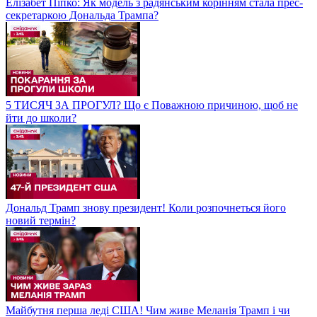
Елізабет Піпко: Як модель з радянським корінням стала прес-
секретаркою Дональда Трампа?
5 ТИСЯЧ ЗА ПРОГУЛ? Що є Поважною причиною, щоб не
йти до школи?
Дональд Трамп знову президент! Коли розпочнеться його
новий термін?
Майбутня перша леді США! Чим живе Меланія Трамп і чи