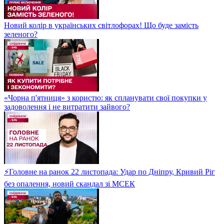
Новий колір в українських світлофорах! Що буде замість
зеленого?
«Чорна п'ятниця» з користю: як спланувати свої покупки у
задоволення і не витратити зайвого?
⚡Головне на ранок 22 листопада: Удар по Дніпру, Кривий Ріг
без опалення, новий скандал зі МСЕК