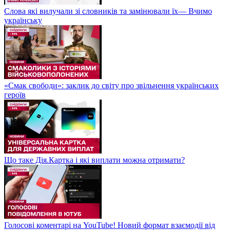
Слова які вилучали зі словників та замінювали їх— Вчимо
українську
«Смак свободи»: заклик до світу про звільнення українських
героїв
Що таке Дія.Картка і які виплати можна отримати?
Голосові коментарі на YouTube! Новий формат взаємодії від