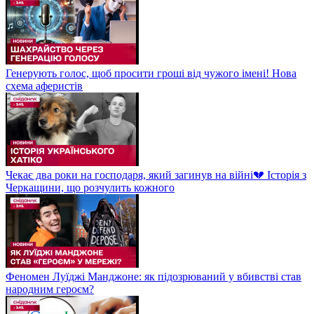
Генерують голос, щоб просити гроші від чужого імені! Нова
схема аферистів
Чекає два роки на господаря, який загинув на війні💔 Історія з
Черкащини, що розчулить кожного
Феномен Луїджі Манджоне: як підозрюваний у вбивстві став
народним героєм?