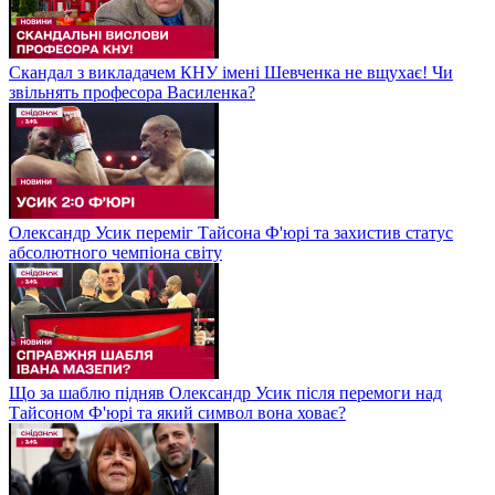
Скандал з викладачем КНУ імені Шевченка не вщухає! Чи
звільнять професора Василенка?
Олександр Усик переміг Тайсона Ф'юрі та захистив статус
абсолютного чемпіона світу
Що за шаблю підняв Олександр Усик після перемоги над
Тайсоном Ф'юрі та який символ вона ховає?