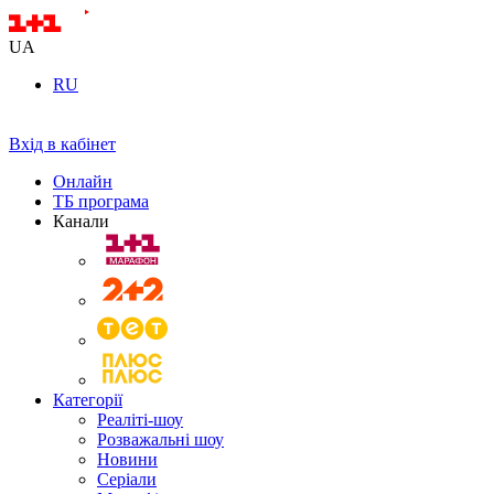
UA
RU
Вхід в кабінет
Онлайн
ТБ програма
Канали
Категорії
Реаліті-шоу
Розважальні шоу
Новини
Серіали