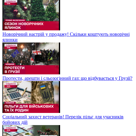
Новорічний настрій у продажу! Скільки коштують новорічні
ялинки
Протести, арешти і сльозогінний газ: що відбувається у Грузії?
Соціальний захист ветеранів! Перелік пільг для учасників
бойових дій