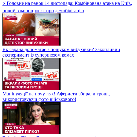
⚡ Головне на ранок 14 листопада: Комбінована атака на Київ,
новий законопроєкт про демобілізацію
Як сарана допомагає з пошуком вибухівки? Захопливий
експеримент із супернюхом комах
Маніпуляції на почуттях! Аферисти збирали гроші,
використовуючи фото військового!