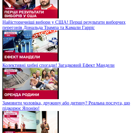
Найісторичніші вибори у США! Перші результати виборчих
перегонів Дональда Трампа та Камали Гарріс
Колективні хибні спогади! Загадковий Ефект Мандели
Замовити чоловіка, дружину або дитину? Реальна послуга, що
підкорює Японію!