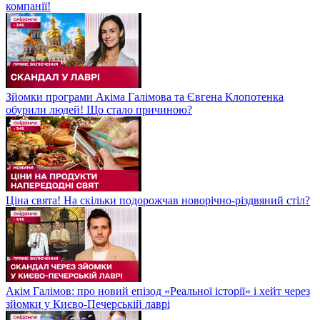
компанії!
Зйомки програми Акіма Галімова та Євгена Клопотенка
обурили людей! Що стало причиною?
Ціна свята! На скільки подорожчав новорічно-різдвяний стіл?
Акім Галімов: про новий епізод «Реальної історії» і хейт через
зйомки у Києво-Печерській лаврі