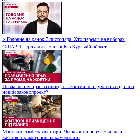
⚡ Головне на ранок 7 листопада: Хто переміг на виборах
США? Як проходить операція в Курській області
Позбавлення прав за проїзд на жовтий: що думають водії про
новий законопроєкт?
Магазини замість квартири! Чи законно перетворювати
житлові приміщення на комерційні?