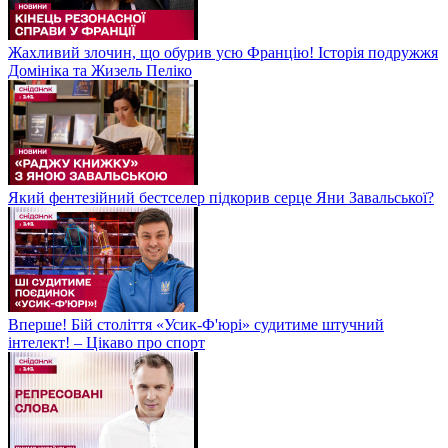
Жахливий злочин, що обурив усю Францію! Історія подружжя
Домініка та Жизель Пеліко
Який фентезійний бестселер підкорив серце Яни Завальської?
Вперше! Бій століття «Усик-Ф'юрі» судитиме штучний
інтелект! – Цікаво про спорт