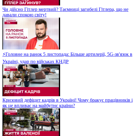
Чи дійсно Гітлер мертвий? Таємниці загибелі Гітлера, що не
давали спокою світу!
⚡Головне на ранок 5 листопада: Більше артилерії, 5G-зв'язок в
Україні, удар по військах КНДР
Кризовий дефіцит кадрів в Україні! Чому бракує працівників і
як це впливає на майбутнє країни?