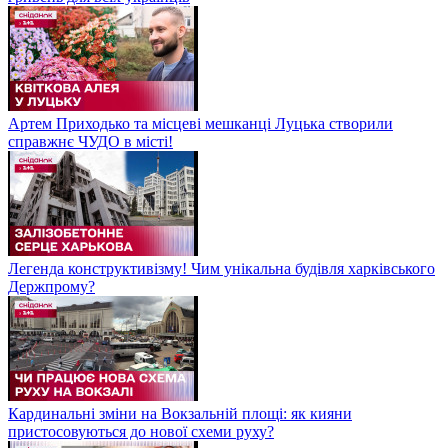
Артем Приходько та місцеві мешканці Луцька створили
справжнє ЧУДО в місті!
Легенда конструктивізму! Чим унікальна будівля харківського
Держпрому?
Кардинальні зміни на Вокзальній площі: як кияни
пристосовуються до нової схеми руху?