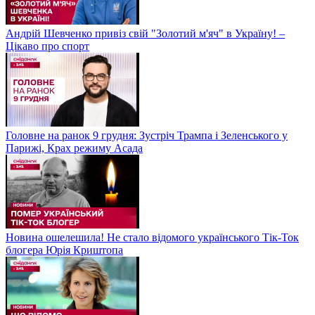
Андрій Шевченко привіз свій "Золотий м'яч" в Україну! –
Цікаво про спорт
Головне на ранок 9 грудня: Зустріч Трампа і Зеленського у
Парижі, Крах режиму Асада
Новина ошелешила! Не стало відомого українського Тік-Ток
блогера Юрія Криштопа