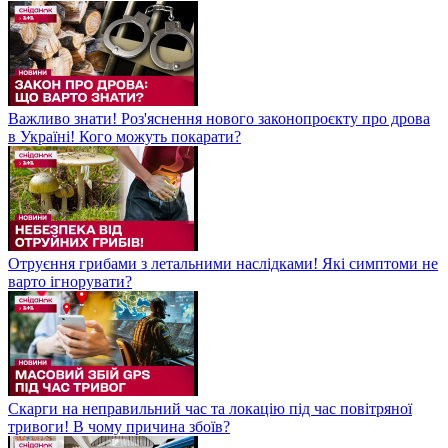
Важливо знати! Роз'яснення нового законопроєкту про дрова
в Україні! Кого можуть покарати?
Отруєння грибами з летальними наслідками! Які симптоми не
варто ігнорувати?
Скарги на неправильний час та локацію під час повітряної
тривоги! В чому причина збоїв?