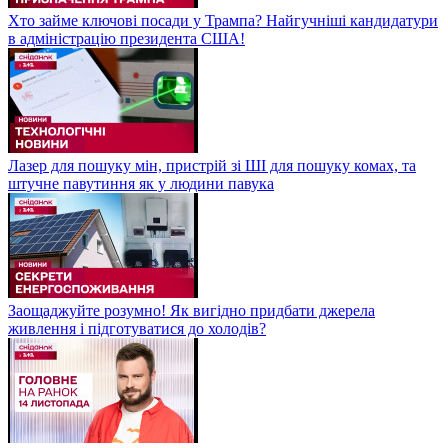
Хто займе ключові посади у Трампа? Найгучніші кандидатури
в адміністрацію президента США!
Лазер для пошуку мін, пристрій зі ШІ для пошуку комах, та
штучне павутиння як у людини павука
Заощаджуйте розумно! Як вигідно придбати джерела
живлення і підготуватися до холодів?