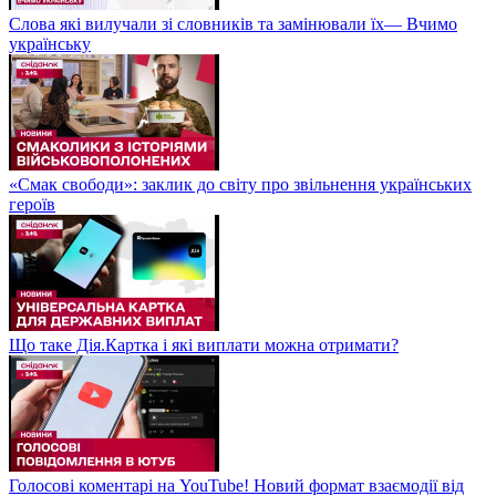
Слова які вилучали зі словників та замінювали їх— Вчимо
українську
«Смак свободи»: заклик до світу про звільнення українських
героїв
Що таке Дія.Картка і які виплати можна отримати?
Голосові коментарі на YouTube! Новий формат взаємодії від