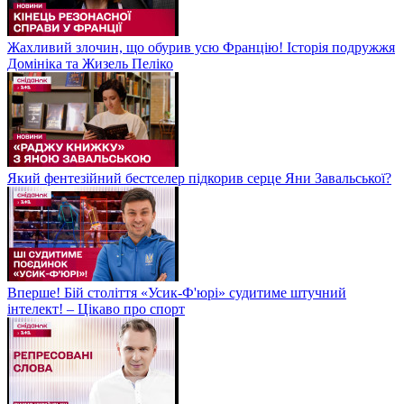
Жахливий злочин, що обурив усю Францію! Історія подружжя
Домініка та Жизель Пеліко
Який фентезійний бестселер підкорив серце Яни Завальської?
Вперше! Бій століття «Усик-Ф'юрі» судитиме штучний
інтелект! – Цікаво про спорт