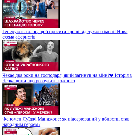
Генерують голос, щоб просити гроші від чужого імені! Нова
схема аферистів
Чекає два роки на господаря, який загинув на війні💔 Історія з
Черкащини, що розчулить кожного
Феномен Луїджі Манджоне: як підозрюваний у вбивстві став
народним героєм?