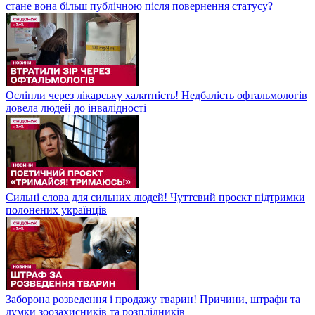
стане вона більш публічною після повернення статусу?
Осліпли через лікарську халатність! Недбалість офтальмологів
довела людей до інвалідності
Сильні слова для сильних людей! Чуттєвий проєкт підтримки
полонених українців
Заборона розведення і продажу тварин! Причини, штрафи та
думки зоозахисників та розплідників