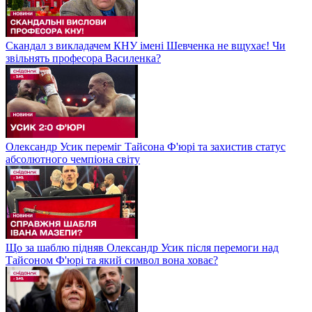
Скандал з викладачем КНУ імені Шевченка не вщухає! Чи
звільнять професора Василенка?
Олександр Усик переміг Тайсона Ф'юрі та захистив статус
абсолютного чемпіона світу
Що за шаблю підняв Олександр Усик після перемоги над
Тайсоном Ф'юрі та який символ вона ховає?