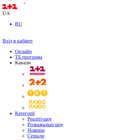
UA
RU
Вхід в кабінет
Онлайн
ТБ програма
Канали
Категорії
Реаліті-шоу
Розважальні шоу
Новини
Серіали