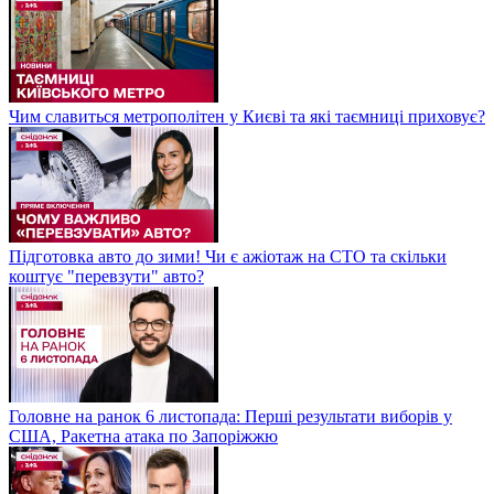
Чим славиться метрополітен у Києві та які таємниці приховує?
Підготовка авто до зими! Чи є ажіотаж на СТО та скільки
коштує "перевзути" авто?
Головне на ранок 6 листопада: Перші результати виборів у
США, Ракетна атака по Запоріжжю