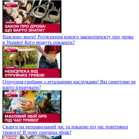
Важливо знати! Роз'яснення нового законопроєкту про дрова
в Україні! Кого можуть покарати?
Отруєння грибами з летальними наслідками! Які симптоми не
варто ігнорувати?
Скарги на неправильний час та локацію під час повітряної
тривоги! В чому причина збоїв?