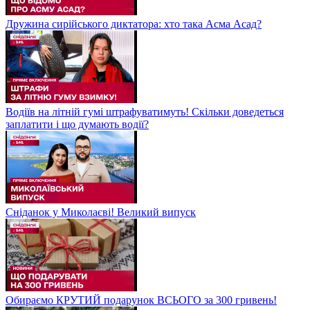
Дружина сирійського диктатора: хто така Асма Асад?
Водіїв на літній гумі штрафуватимуть! Скільки доведеться
заплатити і що думають водії?
Сніданок у Миколаєві! Великий випуск
Обираємо КРУТИЙ подарунок ВСЬОГО за 300 гривень!