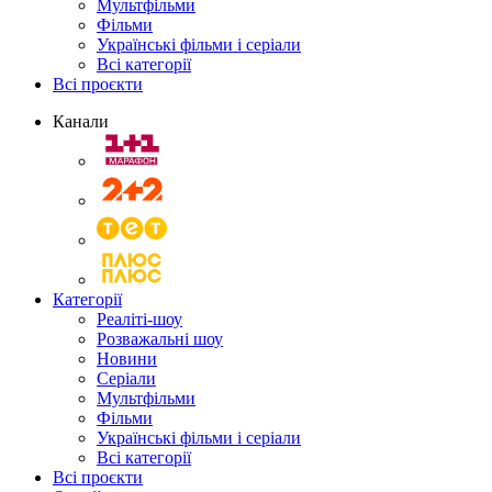
Мультфільми
Фільми
Українські фільми і серіали
Всі категорії
Всі проєкти
Канали
Категорії
Реаліті-шоу
Розважальні шоу
Новини
Серіали
Мультфільми
Фільми
Українські фільми і серіали
Всі категорії
Всі проєкти