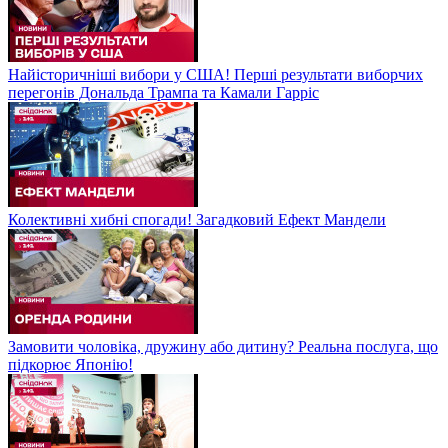
Найісторичніші вибори у США! Перші результати виборчих
перегонів Дональда Трампа та Камали Гарріс
Колективні хибні спогади! Загадковий Ефект Мандели
Замовити чоловіка, дружину або дитину? Реальна послуга, що
підкорює Японію!