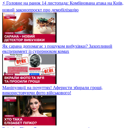
⚡ Головне на ранок 14 листопада: Комбінована атака на Київ,
новий законопроєкт про демобілізацію
Як сарана допомагає з пошуком вибухівки? Захопливий
експеримент із супернюхом комах
Маніпуляції на почуттях! Аферисти збирали гроші,
використовуючи фото військового!