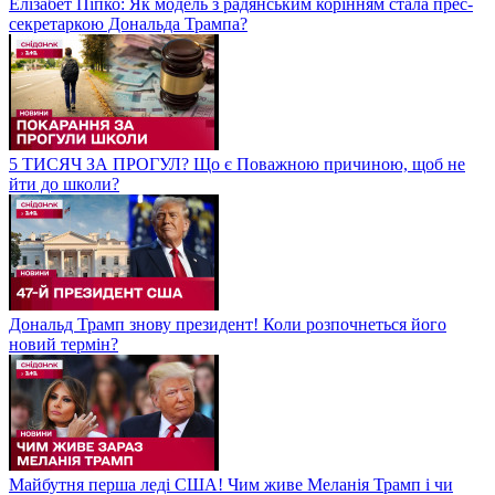
Елізабет Піпко: Як модель з радянським корінням стала прес-
секретаркою Дональда Трампа?
5 ТИСЯЧ ЗА ПРОГУЛ? Що є Поважною причиною, щоб не
йти до школи?
Дональд Трамп знову президент! Коли розпочнеться його
новий термін?
Майбутня перша леді США! Чим живе Меланія Трамп і чи