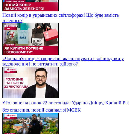
Новий колір в українських світлофорах! Що буде замість
зеленого?
«Чорна п'ятниця» з користю: як спланувати свої покупки у
задоволення і не витратити зайвого?
⚡Головне на ранок 22 листопада: Удар по Дніпру, Кривий Ріг
без опалення, новий скандал зі МСЕК