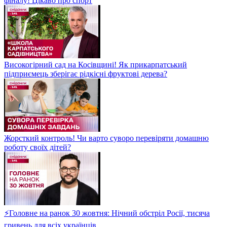
фіналу! Цікаво про спорт
Високогірний сад на Косівщині! Як прикарпатський
підприємець зберігає рідкісні фруктові дерева?
Жорсткий контроль! Чи варто суворо перевіряти домашню
роботу своїх дітей?
⚡Головне на ранок 30 жовтня: Нічний обстріл Росії, тисяча
гривень для всіх українців