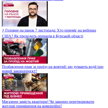
⚡ Головне на ранок 7 листопада: Хто переміг на виборах
США? Як проходить операція в Курській області
Позбавлення прав за проїзд на жовтий: що думають водії про
новий законопроєкт?
Магазини замість квартири! Чи законно перетворювати
житлові приміщення на комерційні?