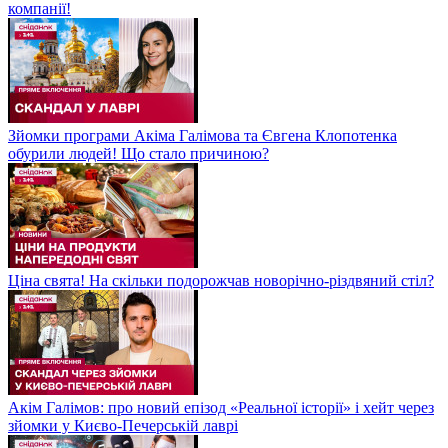
компанії!
Зйомки програми Акіма Галімова та Євгена Клопотенка
обурили людей! Що стало причиною?
Ціна свята! На скільки подорожчав новорічно-різдвяний стіл?
Акім Галімов: про новий епізод «Реальної історії» і хейт через
зйомки у Києво-Печерській лаврі