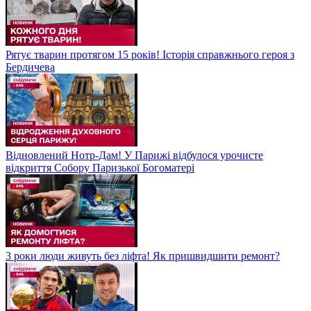
Рятує тварин протягом 15 років! Історія справжнього героя з
Бердичева
Відновлений Нотр-Дам! У Парижі відбулося урочисте
відкриття Собору Паризької Богоматері
3 роки люди живуть без ліфта! Як пришвидшити ремонт?