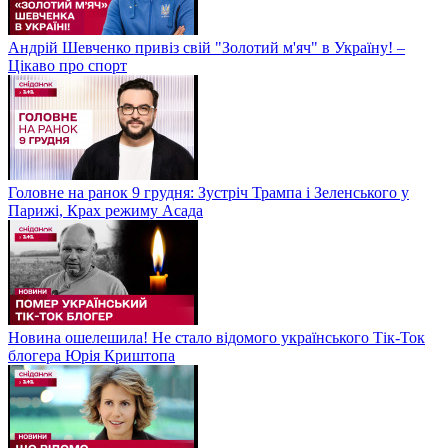
Андрій Шевченко привіз свій "Золотий м'яч" в Україну! –
Цікаво про спорт
Головне на ранок 9 грудня: Зустріч Трампа і Зеленського у
Парижі, Крах режиму Асада
Новина ошелешила! Не стало відомого українського Тік-Ток
блогера Юрія Криштопа