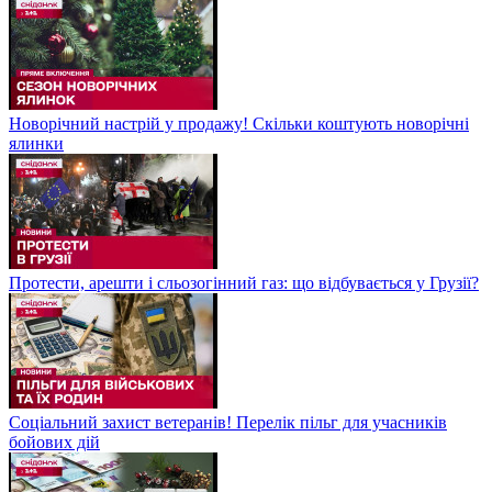
Новорічний настрій у продажу! Скільки коштують новорічні
ялинки
Протести, арешти і сльозогінний газ: що відбувається у Грузії?
Соціальний захист ветеранів! Перелік пільг для учасників
бойових дій