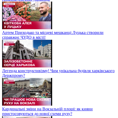
Артем Приходько та місцеві мешканці Луцька створили
справжнє ЧУДО в місті!
Легенда конструктивізму! Чим унікальна будівля харківського
Держпрому?
Кардинальні зміни на Вокзальній площі: як кияни
пристосовуються до нової схеми руху?