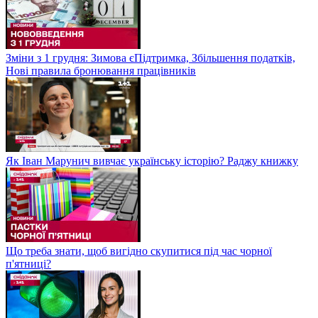
Зміни з 1 грудня: Зимова єПідтримка, Збільшення податків,
Нові правила бронювання працівників
Як Іван Марунич вивчає українську історію? Раджу книжку
Що треба знати, щоб вигідно скупитися під час чорної
п'ятниці?