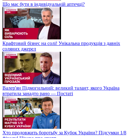
Що має бути в індивідуальній аптечці?
Крафтовий бізнес на солі! Унікальна продукція з давніх
соляних джерел
Валер'ян Підмогильний: великий талант, якого Україна
втратила занадто рано — Постаті
Хто продовжить боротьбу за Кубок України? Підсумки 1/8