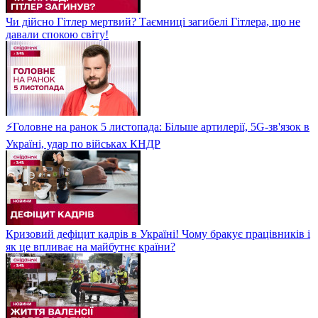
Чи дійсно Гітлер мертвий? Таємниці загибелі Гітлера, що не
давали спокою світу!
⚡Головне на ранок 5 листопада: Більше артилерії, 5G-зв'язок в
Україні, удар по військах КНДР
Кризовий дефіцит кадрів в Україні! Чому бракує працівників і
як це впливає на майбутнє країни?