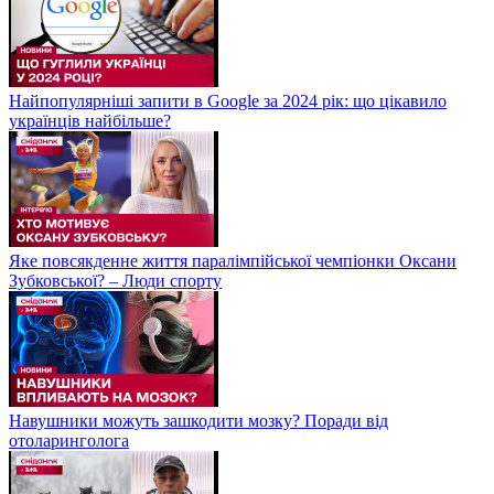
Найпопулярніші запити в Google за 2024 рік: що цікавило
українців найбільше?
Яке повсякденне життя паралімпійської чемпіонки Оксани
Зубковської? – Люди спорту
Навушники можуть зашкодити мозку? Поради від
отоларинголога