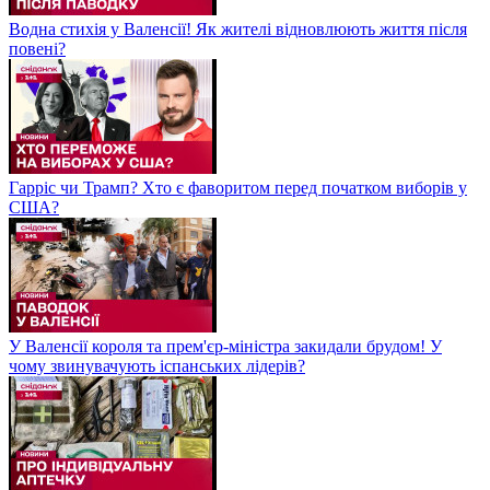
Водна стихія у Валенсії! Як жителі відновлюють життя після
повені?
Гарріс чи Трамп? Хто є фаворитом перед початком виборів у
США?
У Валенсії короля та прем'єр-міністра закидали брудом! У
чому звинувачують іспанських лідерів?