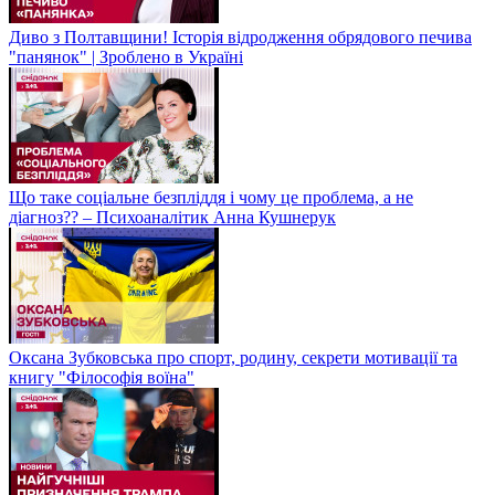
Диво з Полтавщини! Історія відродження обрядового печива
"панянок" | Зроблено в Україні
Що таке соціальне безпліддя і чому це проблема, а не
діагноз?? – Психоаналітик Анна Кушнерук
Оксана Зубковська про спорт, родину, секрети мотивації та
книгу "Філософія воїна"