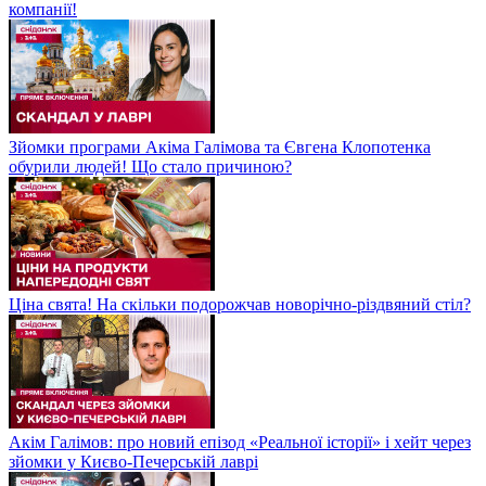
компанії!
Зйомки програми Акіма Галімова та Євгена Клопотенка
обурили людей! Що стало причиною?
Ціна свята! На скільки подорожчав новорічно-різдвяний стіл?
Акім Галімов: про новий епізод «Реальної історії» і хейт через
зйомки у Києво-Печерській лаврі