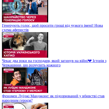
Генерують голос, щоб просити гроші від чужого імені! Нова
схема аферистів
Чекає два роки на господаря, який загинув на війні💔 Історія з
Черкащини, що розчулить кожного
Феномен Луїджі Манджоне: як підозрюваний у вбивстві став
народним героєм?