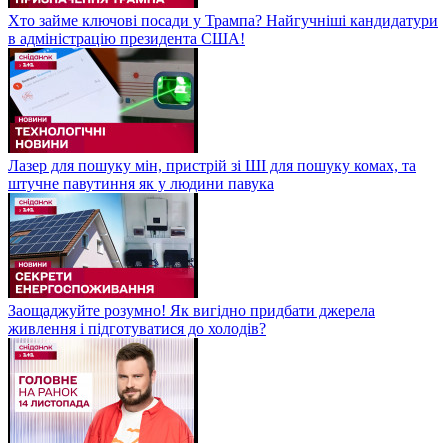
Хто займе ключові посади у Трампа? Найгучніші кандидатури
в адміністрацію президента США!
Лазер для пошуку мін, пристрій зі ШІ для пошуку комах, та
штучне павутиння як у людини павука
Заощаджуйте розумно! Як вигідно придбати джерела
живлення і підготуватися до холодів?