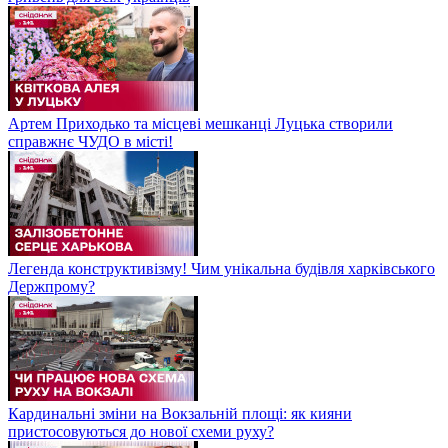
Артем Приходько та місцеві мешканці Луцька створили
справжнє ЧУДО в місті!
Легенда конструктивізму! Чим унікальна будівля харківського
Держпрому?
Кардинальні зміни на Вокзальній площі: як кияни
пристосовуються до нової схеми руху?