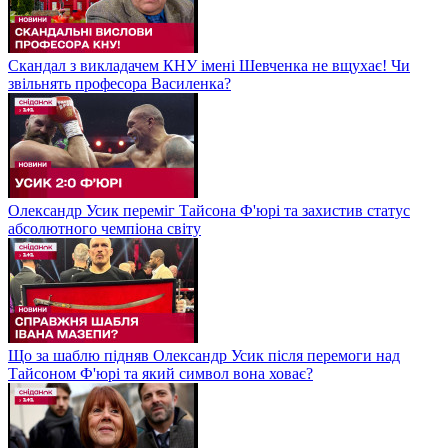
Скандал з викладачем КНУ імені Шевченка не вщухає! Чи
звільнять професора Василенка?
Олександр Усик переміг Тайсона Ф'юрі та захистив статус
абсолютного чемпіона світу
Що за шаблю підняв Олександр Усик після перемоги над
Тайсоном Ф'юрі та який символ вона ховає?