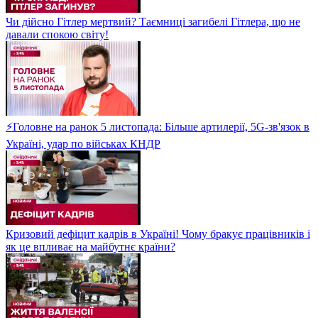
Чи дійсно Гітлер мертвий? Таємниці загибелі Гітлера, що не
давали спокою світу!
⚡Головне на ранок 5 листопада: Більше артилерії, 5G-зв'язок в
Україні, удар по військах КНДР
Кризовий дефіцит кадрів в Україні! Чому бракує працівників і
як це впливає на майбутнє країни?