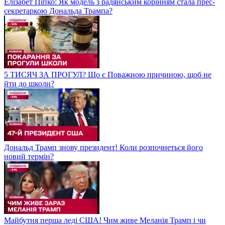
Елізабет Піпко: Як модель з радянським корінням стала прес-
секретаркою Дональда Трампа?
5 ТИСЯЧ ЗА ПРОГУЛ? Що є Поважною причиною, щоб не
йти до школи?
Дональд Трамп знову президент! Коли розпочнеться його
новий термін?
Майбутня перша леді США! Чим живе Меланія Трамп і чи