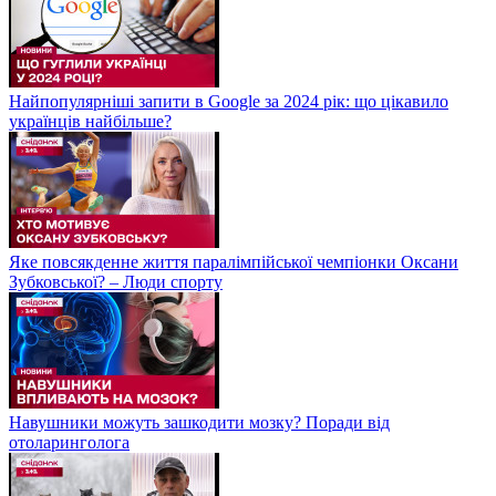
Найпопулярніші запити в Google за 2024 рік: що цікавило
українців найбільше?
Яке повсякденне життя паралімпійської чемпіонки Оксани
Зубковської? – Люди спорту
Навушники можуть зашкодити мозку? Поради від
отоларинголога