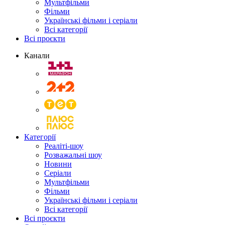
Мультфільми
Фільми
Українські фільми і серіали
Всі категорії
Всі проєкти
Канали
Категорії
Реаліті-шоу
Розважальні шоу
Новини
Серіали
Мультфільми
Фільми
Українські фільми і серіали
Всі категорії
Всі проєкти