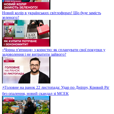
Новий колір в українських світлофорах! Що буде замість
зеленого?
«Чорна п'ятниця» з користю: як спланувати свої покупки у
задоволення і не витратити зайвого?
⚡Головне на ранок 22 листопада: Удар по Дніпру, Кривий Ріг
без опалення, новий скандал зі МСЕК