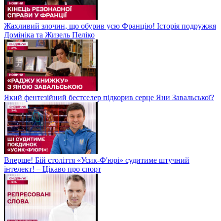
Жахливий злочин, що обурив усю Францію! Історія подружжя
Домініка та Жизель Пеліко
Який фентезійний бестселер підкорив серце Яни Завальської?
Вперше! Бій століття «Усик-Ф'юрі» судитиме штучний
інтелект! – Цікаво про спорт