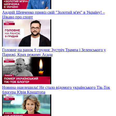
Андрій Шевченко привіз свій "Золотий м'яч" в Україну! –
Цікаво про спорт
Головне на ранок 9 грудня: Зустріч Трампа і Зеленського у
Парижі, Крах режиму Асада
Новина ошелешила! Не стало відомого українського Тік-Ток
блогера Юрія Криштопа