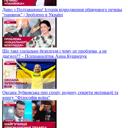
Диво з Полтавщини! Історія відродження обрядового печива
"панянок" | Зроблено в Україні
Що таке соціальне безпліддя і чому це проблема, а не
діагноз?? – Психоаналітик Анна Кушнерук
Оксана Зубковська про спорт, родину, секрети мотивації та
книгу "Філософія воїна"