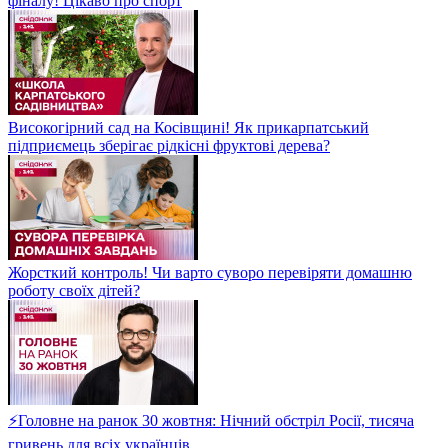
фіналу! Цікаво про спорт
Високогірний сад на Косівщині! Як прикарпатський
підприємець зберігає рідкісні фруктові дерева?
Жорсткий контроль! Чи варто суворо перевіряти домашню
роботу своїх дітей?
⚡Головне на ранок 30 жовтня: Нічний обстріл Росії, тисяча
гривень для всіх українців