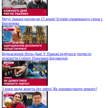
Рятує тварин протягом 15 років! Історія справжнього героя з
Бердичева
Відновлений Нотр-Дам! У Парижі відбулося урочисте
відкриття Собору Паризької Богоматері
3 роки люди живуть без ліфта! Як пришвидшити ремонт?