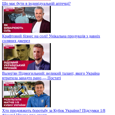
Що має бути в індивідуальній аптечці?
Крафтовий бізнес на солі! Унікальна продукція з давніх
соляних джерел
Валер'ян Підмогильний: великий талант, якого Україна
втратила занадто рано — Постаті
Хто продовжить боротьбу за Кубок України? Підсумки 1/8