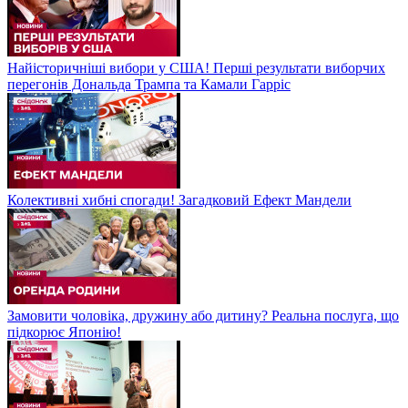
Найісторичніші вибори у США! Перші результати виборчих
перегонів Дональда Трампа та Камали Гарріс
Колективні хибні спогади! Загадковий Ефект Мандели
Замовити чоловіка, дружину або дитину? Реальна послуга, що
підкорює Японію!