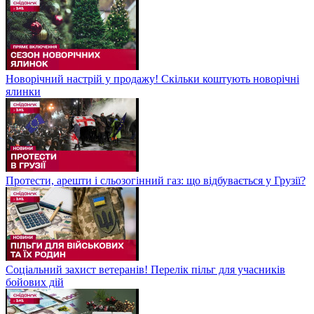
Новорічний настрій у продажу! Скільки коштують новорічні
ялинки
Протести, арешти і сльозогінний газ: що відбувається у Грузії?
Соціальний захист ветеранів! Перелік пільг для учасників
бойових дій