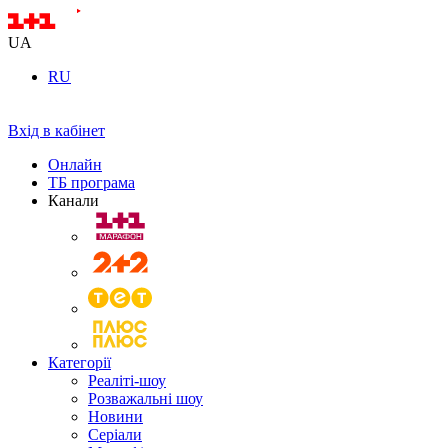
UA
RU
Вхід в кабінет
Онлайн
ТБ програма
Канали
Категорії
Реаліті-шоу
Розважальні шоу
Новини
Серіали