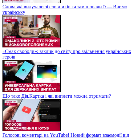
Слова які вилучали зі словників та замінювали їх— Вчимо
українську
«Смак свободи»: заклик до світу про звільнення українських
героїв
Що таке Дія.Картка і які виплати можна отримати?
Голосові коментарі на YouTube! Новий формат взаємодії від