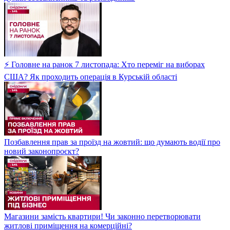
⚡ Головне на ранок 7 листопада: Хто переміг на виборах
США? Як проходить операція в Курській області
Позбавлення прав за проїзд на жовтий: що думають водії про
новий законопроєкт?
Магазини замість квартири! Чи законно перетворювати
житлові приміщення на комерційні?