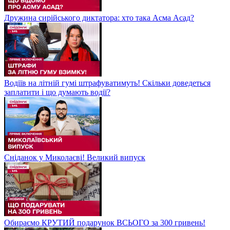
Дружина сирійського диктатора: хто така Асма Асад?
Водіїв на літній гумі штрафуватимуть! Скільки доведеться
заплатити і що думають водії?
Сніданок у Миколаєві! Великий випуск
Обираємо КРУТИЙ подарунок ВСЬОГО за 300 гривень!