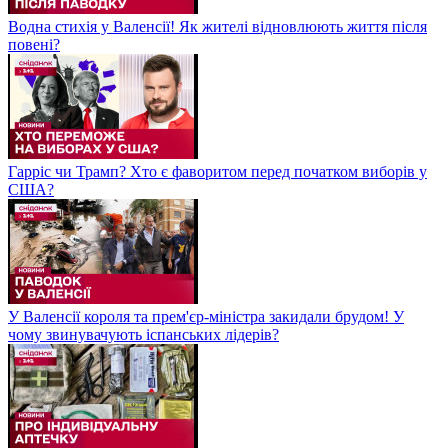
Водна стихія у Валенсії! Як жителі відновлюють життя після
повені?
Гарріс чи Трамп? Хто є фаворитом перед початком виборів у
США?
У Валенсії короля та прем'єр-міністра закидали брудом! У
чому звинувачують іспанських лідерів?