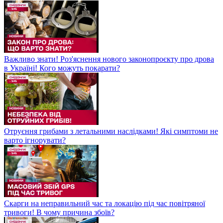
Важливо знати! Роз'яснення нового законопроєкту про дрова
в Україні! Кого можуть покарати?
Отруєння грибами з летальними наслідками! Які симптоми не
варто ігнорувати?
Скарги на неправильний час та локацію під час повітряної
тривоги! В чому причина збоїв?