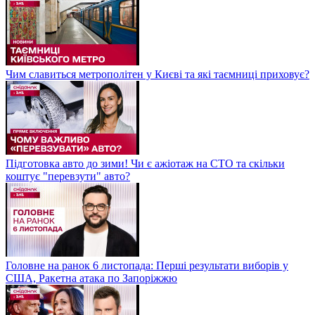
Чим славиться метрополітен у Києві та які таємниці приховує?
Підготовка авто до зими! Чи є ажіотаж на СТО та скільки
коштує "перевзути" авто?
Головне на ранок 6 листопада: Перші результати виборів у
США, Ракетна атака по Запоріжжю