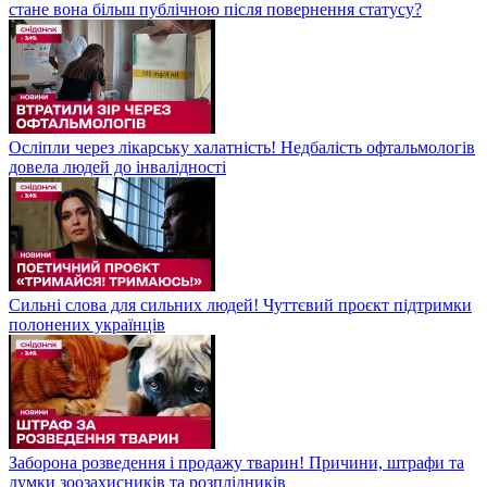
стане вона більш публічною після повернення статусу?
Осліпли через лікарську халатність! Недбалість офтальмологів
довела людей до інвалідності
Сильні слова для сильних людей! Чуттєвий проєкт підтримки
полонених українців
Заборона розведення і продажу тварин! Причини, штрафи та
думки зоозахисників та розплідників