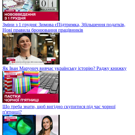
Зміни з 1 грудня: Зимова єПідтримка, Збільшення податків,
Нові правила бронювання працівників
Як Іван Марунич вивчає українську історію? Раджу книжку
Що треба знати, щоб вигідно скупитися під час чорної
п'ятниці?