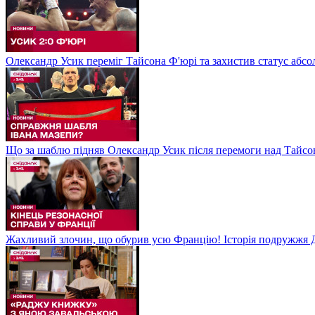
Олександр Усик переміг Тайсона Ф'юрі та захистив статус абсо
Що за шаблю підняв Олександр Усик після перемоги над Тайсон
Жахливий злочин, що обурив усю Францію! Історія подружжя Д