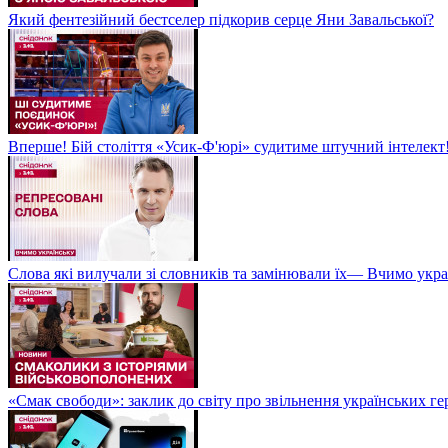
Який фентезійний бестселер підкорив серце Яни Завальської?
Вперше! Бій століття «Усик-Ф'юрі» судитиме штучний інтелект!
Слова які вилучали зі словників та замінювали їх— Вчимо укра
«Смак свободи»: заклик до світу про звільнення українських ге