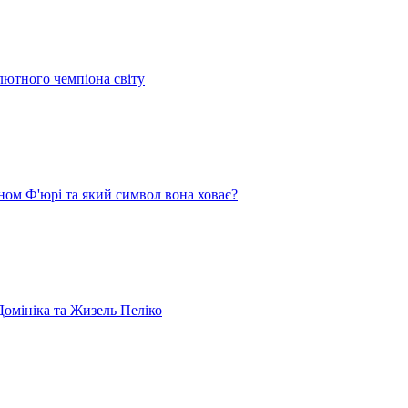
лютного чемпіона світу
ом Ф'юрі та який символ вона ховає?
омініка та Жизель Пеліко