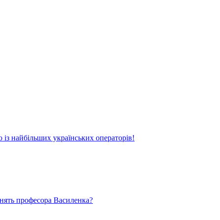
о із найбільших українських операторів!
ьнять професора Василенка?