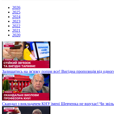
2026
2025
2024
2023
2022
2021
2020
Залишатись на зв'язку попри все! Вигідна пропозиція від одног
Скандал з викладачем КНУ імені Шевченка не вщухає! Чи звіл