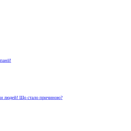
панії!
ли людей! Що стало причиною?