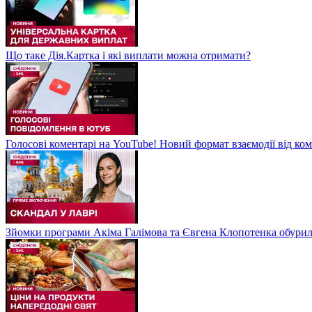
Що таке Дія.Картка і які виплати можна отримати?
Голосові коментарі на YouTube! Новий формат взаємодії від ком
Зйомки програми Акіма Галімова та Євгена Клопотенка обури