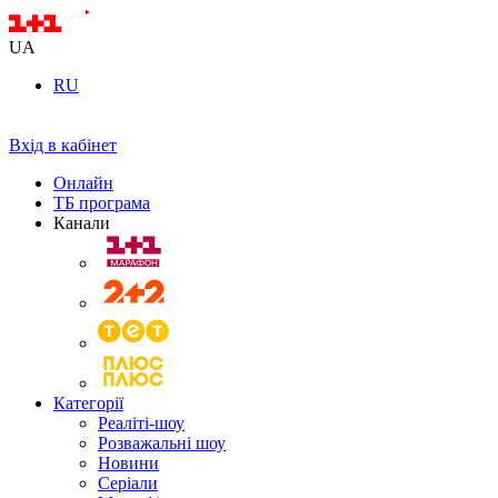
UA
RU
Вхід в кабінет
Онлайн
ТБ програма
Канали
Категорії
Реаліті-шоу
Розважальні шоу
Новини
Серіали