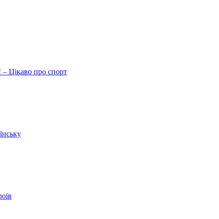
 – Цікаво про спорт
їнську
роїв