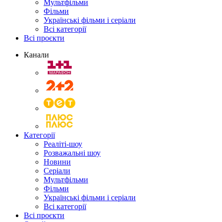
Мультфільми
Фільми
Українські фільми і серіали
Всі категорії
Всі проєкти
Канали
Категорії
Реаліті-шоу
Розважальні шоу
Новини
Серіали
Мультфільми
Фільми
Українські фільми і серіали
Всі категорії
Всі проєкти