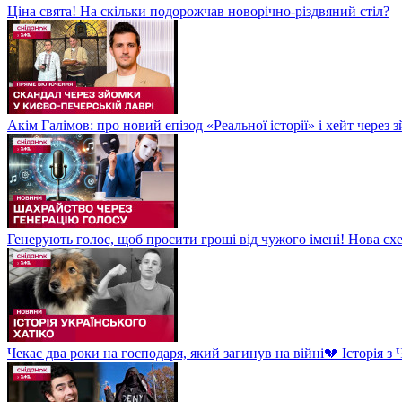
Ціна свята! На скільки подорожчав новорічно-різдвяний стіл?
Акім Галімов: про новий епізод «Реальної історії» і хейт через
Генерують голос, щоб просити гроші від чужого імені! Нова сх
Чекає два роки на господаря, який загинув на війні💔 Історія 