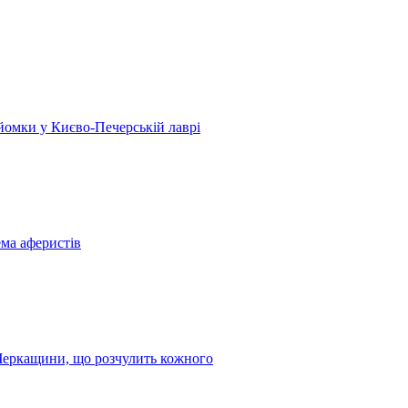
 зйомки у Києво-Печерській лаврі
ема аферистів
з Черкащини, що розчулить кожного