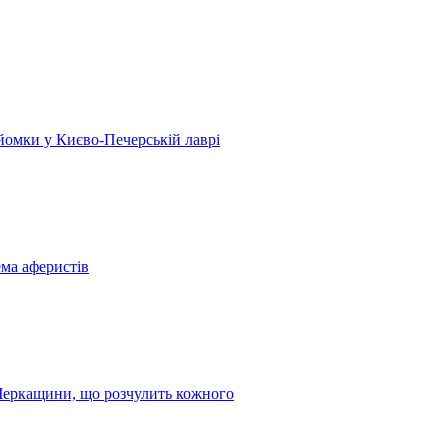
 зйомки у Києво-Печерській лаврі
ема аферистів
з Черкащини, що розчулить кожного