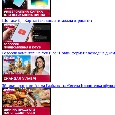
Що таке Дія.Картка і які виплати можна отримати?
Голосові коментарі на YouTube! Новий формат взаємодії від ком
Зйомки програми Акіма Галімова та Євгена Клопотенка обури