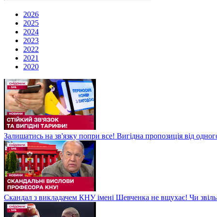
2026
2025
2024
2023
2022
2021
2020
Залишатись на зв'язку попри все! Вигідна пропозиція від одног
Скандал з викладачем КНУ імені Шевченка не вщухає! Чи звіл