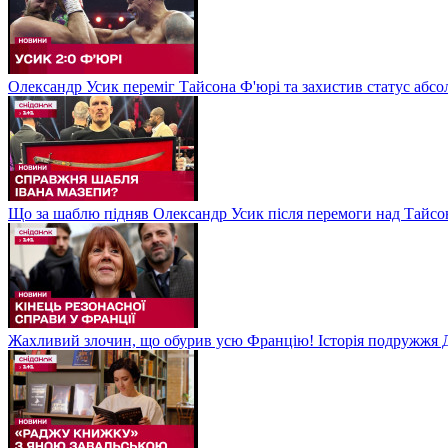
Олександр Усик переміг Тайсона Ф'юрі та захистив статус абсо
Що за шаблю підняв Олександр Усик після перемоги над Тайсон
Жахливий злочин, що обурив усю Францію! Історія подружжя Д