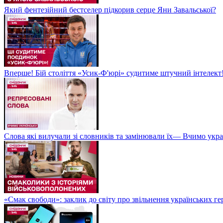
Який фентезійний бестселер підкорив серце Яни Завальської?
Вперше! Бій століття «Усик-Ф'юрі» судитиме штучний інтелект!
Слова які вилучали зі словників та замінювали їх— Вчимо укра
«Смак свободи»: заклик до світу про звільнення українських ге