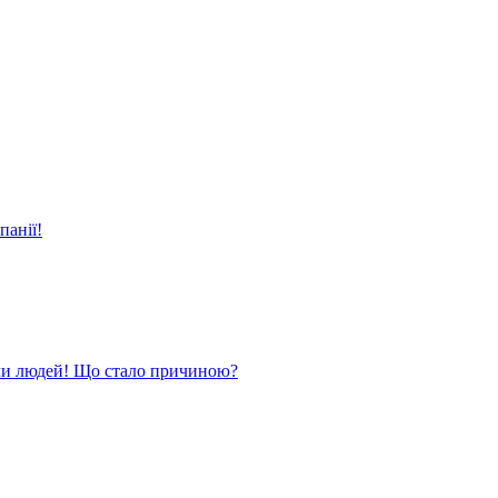
панії!
ли людей! Що стало причиною?