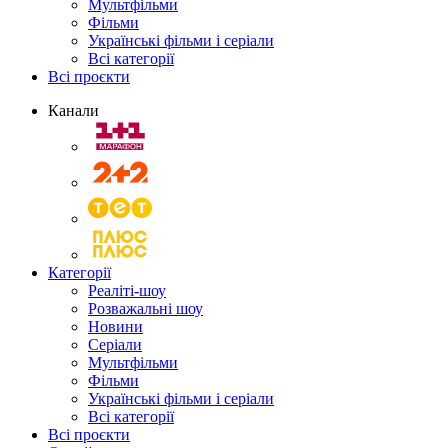
Мультфільми
Фільми
Українські фільми і серіали
Всі категорії
Всі проєкти
Канали
Категорії
Реаліті-шоу
Розважальні шоу
Новини
Серіали
Мультфільми
Фільми
Українські фільми і серіали
Всі категорії
Всі проєкти