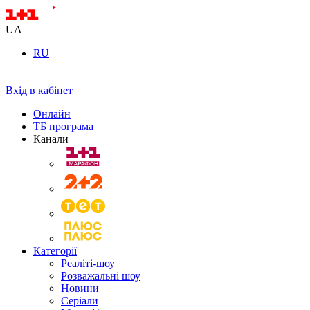
UA
RU
Вхід в кабінет
Онлайн
ТБ програма
Канали
Категорії
Реаліті-шоу
Розважальні шоу
Новини
Серіали