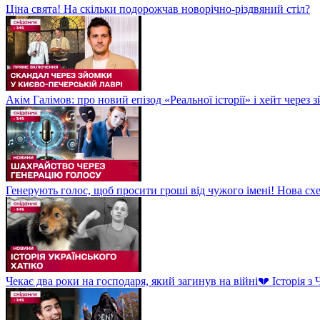
Ціна свята! На скільки подорожчав новорічно-різдвяний стіл?
Акім Галімов: про новий епізод «Реальної історії» і хейт через
Генерують голос, щоб просити гроші від чужого імені! Нова сх
Чекає два роки на господаря, який загинув на війні💔 Історія 