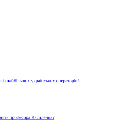
о із найбільших українських операторів!
ьнять професора Василенка?