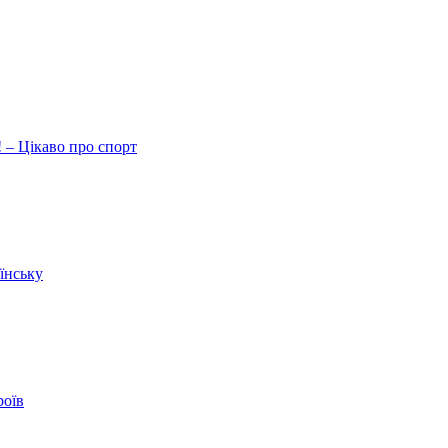
 – Цікаво про спорт
їнську
роїв