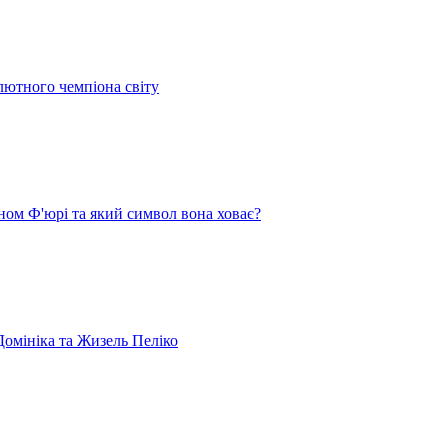
лютного чемпіона світу
ом Ф'юрі та який символ вона ховає?
омініка та Жизель Пеліко