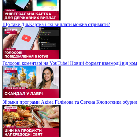
Що таке Дія.Картка і які виплати можна отримати?
Голосові коментарі на YouTube! Новий формат взаємодії від ком
Зйомки програми Акіма Галімова та Євгена Клопотенка обури