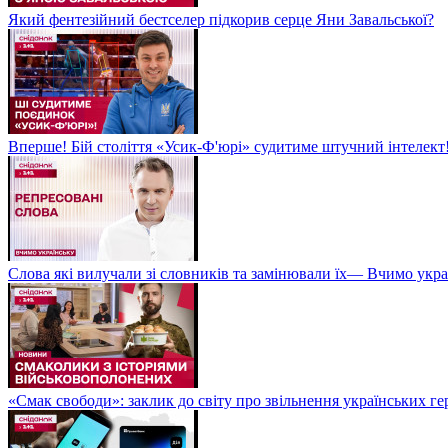
Який фентезійний бестселер підкорив серце Яни Завальської?
Вперше! Бій століття «Усик-Ф'юрі» судитиме штучний інтелект!
Слова які вилучали зі словників та замінювали їх— Вчимо укра
«Смак свободи»: заклик до світу про звільнення українських ге