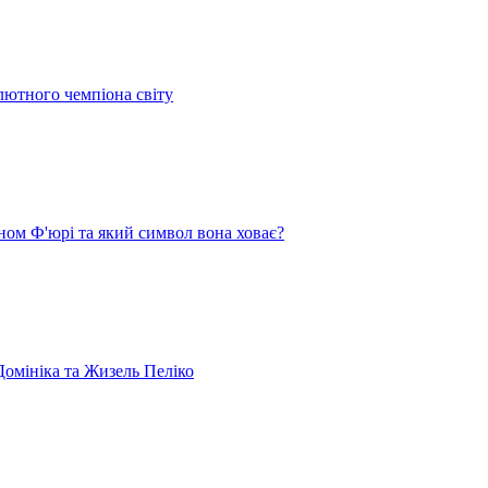
лютного чемпіона світу
ом Ф'юрі та який символ вона ховає?
омініка та Жизель Пеліко