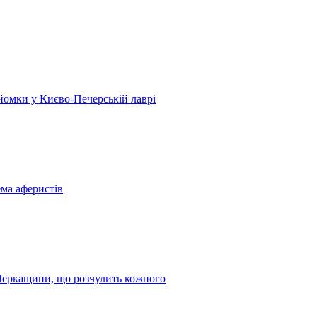
 зйомки у Києво-Печерській лаврі
ема аферистів
з Черкащини, що розчулить кожного