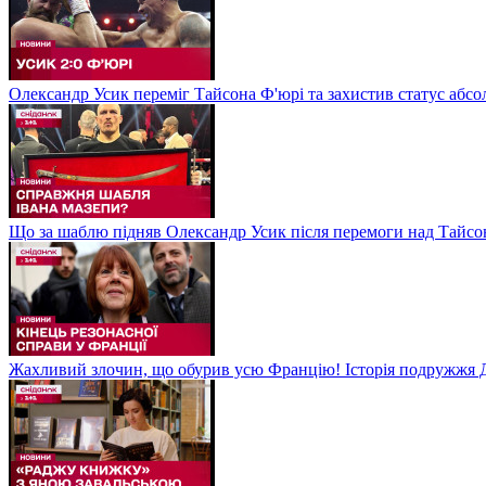
Олександр Усик переміг Тайсона Ф'юрі та захистив статус абсо
Що за шаблю підняв Олександр Усик після перемоги над Тайсон
Жахливий злочин, що обурив усю Францію! Історія подружжя Д