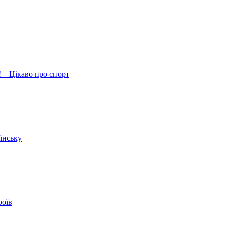
 – Цікаво про спорт
їнську
роїв