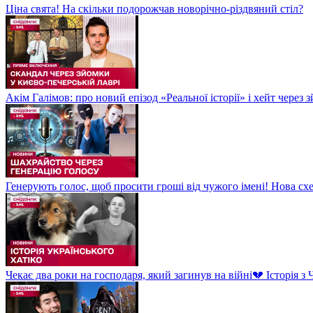
Ціна свята! На скільки подорожчав новорічно-різдвяний стіл?
Акім Галімов: про новий епізод «Реальної історії» і хейт через
Генерують голос, щоб просити гроші від чужого імені! Нова сх
Чекає два роки на господаря, який загинув на війні💔 Історія 