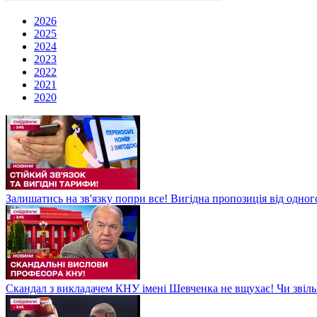
2026
2025
2024
2023
2022
2021
2020
Залишатись на зв'язку попри все! Вигідна пропозиція від одног
Скандал з викладачем КНУ імені Шевченка не вщухає! Чи звіл