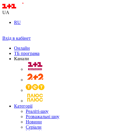
UA
RU
Вхід в кабінет
Онлайн
ТБ програма
Канали
Категорії
Реаліті-шоу
Розважальні шоу
Новини
Серіали