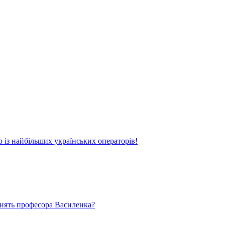
о із найбільших українських операторів!
ьнять професора Василенка?