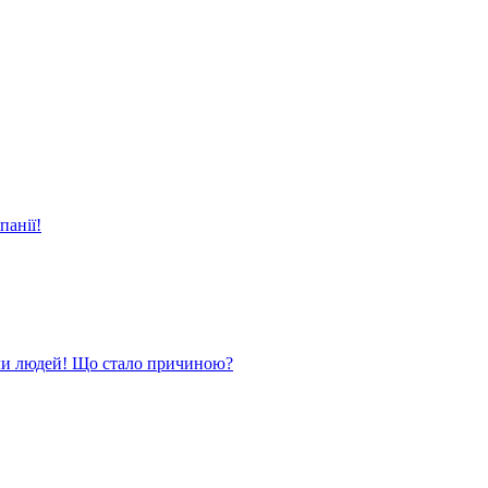
панії!
ли людей! Що стало причиною?