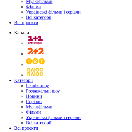
Мультфільми
Фільми
Українські фільми і серіали
Всі категорії
Всі проєкти
Канали
Категорії
Реаліті-шоу
Розважальні шоу
Новини
Серіали
Мультфільми
Фільми
Українські фільми і серіали
Всі категорії
Всі проєкти