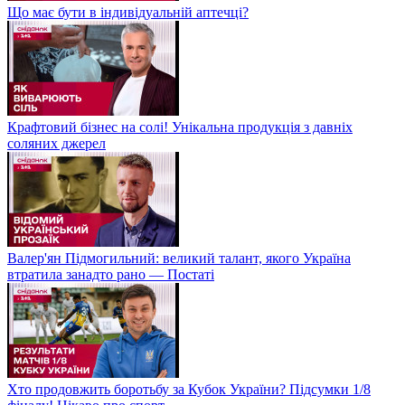
Що має бути в індивідуальній аптечці?
Крафтовий бізнес на солі! Унікальна продукція з давніх
соляних джерел
Валер'ян Підмогильний: великий талант, якого Україна
втратила занадто рано — Постаті
Хто продовжить боротьбу за Кубок України? Підсумки 1/8