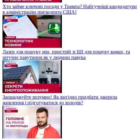
Хто займе ключові посади у Трампа? Найгучніші кандидатури
в адміністрацію президента США!
Лазер для пошуку мін, пристрій зі ШІ для пошуку комах, та
штучне павутиння як у людини павука
Заощаджуйте розумно! Як вигідно придбати джерела
живлення і підготуватися до холодів?