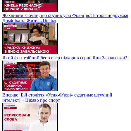
Жахливий злочин, що обурив усю Францію! Історія подружжя
Домініка та Жизель Пеліко
Який фентезійний бестселер підкорив серце Яни Завальської?
Вперше! Бій століття «Усик-Ф'юрі» судитиме штучний
інтелект! – Цікаво про спорт