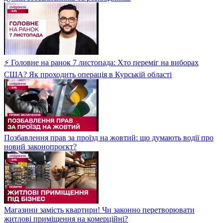
⚡ Головне на ранок 7 листопада: Хто переміг на виборах
США? Як проходить операція в Курській області
Позбавлення прав за проїзд на жовтий: що думають водії про
новий законопроєкт?
Магазини замість квартири! Чи законно перетворювати
житлові приміщення на комерційні?