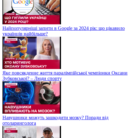
Найпопулярніші запити в Google за 2024 рік: що цікавило
українців найбільше?
Яке повсякденне життя паралімпійської чемпіонки Оксани
Зубковської? – Люди спорту
Навушники можуть зашкодити мозку? Поради від
отоларинголога