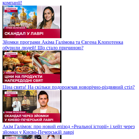
компанії!
Зйомки програми Акіма Галімова та Євгена Клопотенка
обурили людей! Що стало причиною?
Ціна свята! На скільки подорожчав новорічно-різдвяний стіл?
Акім Галімов: про новий епізод «Реальної історії» і хейт через
зйомки у Києво-Печерській лаврі