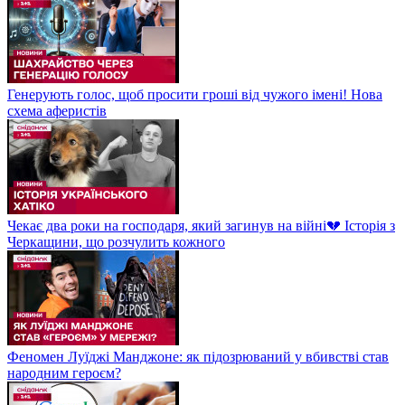
Генерують голос, щоб просити гроші від чужого імені! Нова
схема аферистів
Чекає два роки на господаря, який загинув на війні💔 Історія з
Черкащини, що розчулить кожного
Феномен Луїджі Манджоне: як підозрюваний у вбивстві став
народним героєм?