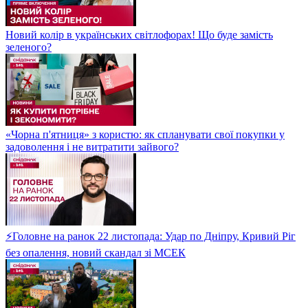
Новий колір в українських світлофорах! Що буде замість
зеленого?
«Чорна п'ятниця» з користю: як спланувати свої покупки у
задоволення і не витратити зайвого?
⚡Головне на ранок 22 листопада: Удар по Дніпру, Кривий Ріг
без опалення, новий скандал зі МСЕК