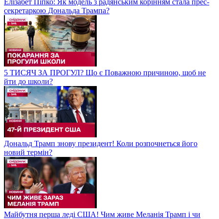
Елізабет Піпко: Як модель з радянським корінням стала прес-
секретаркою Дональда Трампа?
5 ТИСЯЧ ЗА ПРОГУЛ? Що є Поважною причиною, щоб не
йти до школи?
Дональд Трамп знову президент! Коли розпочнеться його
новий термін?
Майбутня перша леді США! Чим живе Меланія Трамп і чи