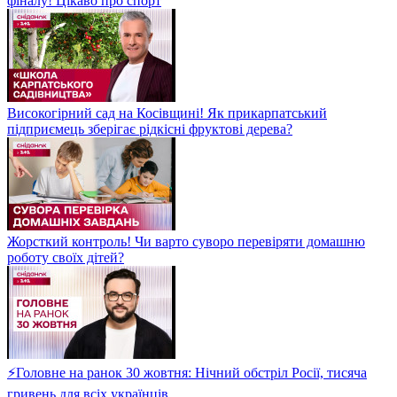
фіналу! Цікаво про спорт
Високогірний сад на Косівщині! Як прикарпатський
підприємець зберігає рідкісні фруктові дерева?
Жорсткий контроль! Чи варто суворо перевіряти домашню
роботу своїх дітей?
⚡Головне на ранок 30 жовтня: Нічний обстріл Росії, тисяча
гривень для всіх українців