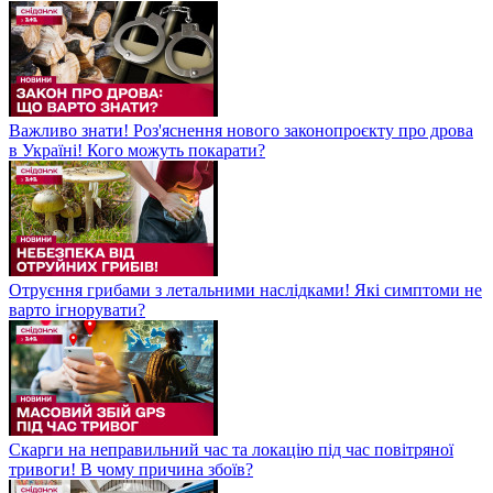
Важливо знати! Роз'яснення нового законопроєкту про дрова
в Україні! Кого можуть покарати?
Отруєння грибами з летальними наслідками! Які симптоми не
варто ігнорувати?
Скарги на неправильний час та локацію під час повітряної
тривоги! В чому причина збоїв?