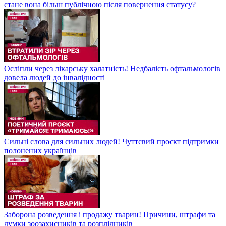
стане вона більш публічною після повернення статусу?
Осліпли через лікарську халатність! Недбалість офтальмологів
довела людей до інвалідності
Сильні слова для сильних людей! Чуттєвий проєкт підтримки
полонених українців
Заборона розведення і продажу тварин! Причини, штрафи та
думки зоозахисників та розплідників