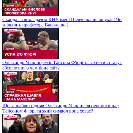
Скандал з викладачем КНУ імені Шевченка не вщухає! Чи
звільнять професора Василенка?
Олександр Усик переміг Тайсона Ф'юрі та захистив статус
абсолютного чемпіона світу
Що за шаблю підняв Олександр Усик після перемоги над
Тайсоном Ф'юрі та який символ вона ховає?