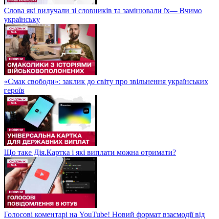
Слова які вилучали зі словників та замінювали їх— Вчимо
українську
«Смак свободи»: заклик до світу про звільнення українських
героїв
Що таке Дія.Картка і які виплати можна отримати?
Голосові коментарі на YouTube! Новий формат взаємодії від