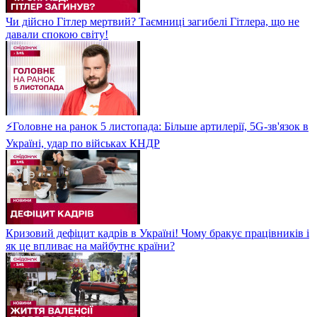
Чи дійсно Гітлер мертвий? Таємниці загибелі Гітлера, що не
давали спокою світу!
⚡Головне на ранок 5 листопада: Більше артилерії, 5G-зв'язок в
Україні, удар по військах КНДР
Кризовий дефіцит кадрів в Україні! Чому бракує працівників і
як це впливає на майбутнє країни?