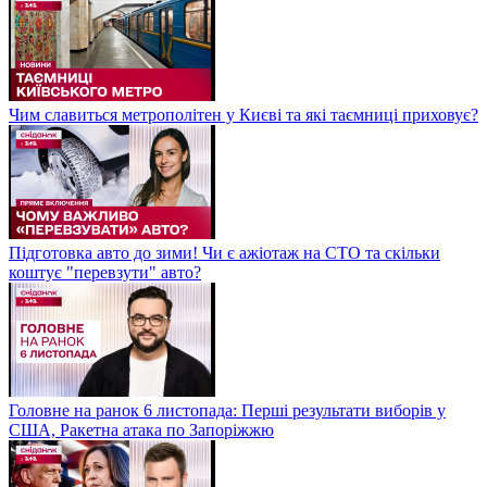
Чим славиться метрополітен у Києві та які таємниці приховує?
Підготовка авто до зими! Чи є ажіотаж на СТО та скільки
коштує "перевзути" авто?
Головне на ранок 6 листопада: Перші результати виборів у
США, Ракетна атака по Запоріжжю