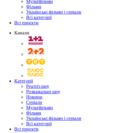
Мультфільми
Фільми
Українські фільми і серіали
Всі категорії
Всі проєкти
Канали
Категорії
Реаліті-шоу
Розважальні шоу
Новини
Серіали
Мультфільми
Фільми
Українські фільми і серіали
Всі категорії
Всі проєкти