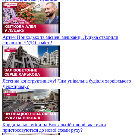
Артем Приходько та місцеві мешканці Луцька створили
справжнє ЧУДО в місті!
Легенда конструктивізму! Чим унікальна будівля харківського
Держпрому?
Кардинальні зміни на Вокзальній площі: як кияни
пристосовуються до нової схеми руху?