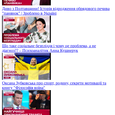
Диво з Полтавщини! Історія відродження обрядового печива
"панянок" | Зроблено в Україні
Що таке соціальне безпліддя і чому це проблема, а не
діагноз?? – Психоаналітик Анна Кушнерук
Оксана Зубковська про спорт, родину, секрети мотивації та
книгу "Філософія воїна"