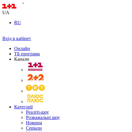
UA
RU
Вхід в кабінет
Онлайн
ТБ програма
Канали
Категорії
Реаліті-шоу
Розважальні шоу
Новини
Серіали