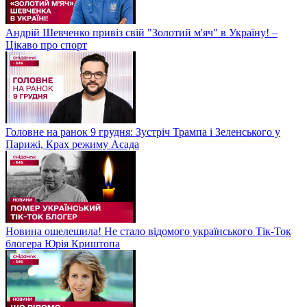
Андрій Шевченко привіз свій "Золотий м'яч" в Україну! –
Цікаво про спорт
Головне на ранок 9 грудня: Зустріч Трампа і Зеленського у
Парижі, Крах режиму Асада
Новина ошелешила! Не стало відомого українського Тік-Ток
блогера Юрія Криштопа