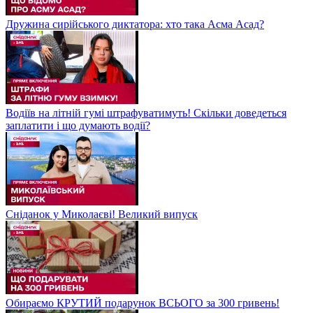
Дружина сирійського диктатора: хто така Асма Асад?
Водіїв на літній гумі штрафуватимуть! Скільки доведеться
заплатити і що думають водії?
Сніданок у Миколаєві! Великий випуск
Обираємо КРУТИЙ подарунок ВСЬОГО за 300 гривень!