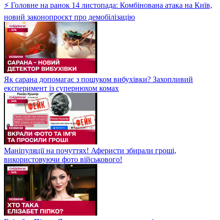
⚡ Головне на ранок 14 листопада: Комбінована атака на Київ,
новий законопроєкт про демобілізацію
Як сарана допомагає з пошуком вибухівки? Захопливий
експеримент із супернюхом комах
Маніпуляції на почуттях! Аферисти збирали гроші,
використовуючи фото військового!