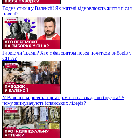
Водна стихія у Валенсії! Як жителі відновлюють життя після
повені?
Гарріс чи Трамп? Хто є фаворитом перед початком виборів у
США?
У Валенсії короля та прем'єр-міністра закидали брудом! У
чому звинувачують іспанських лідерів?