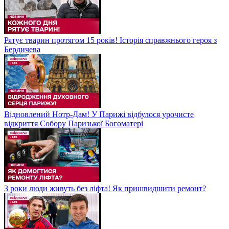
Рятує тварин протягом 15 років! Історія справжнього героя з
Бердичева
Відновлений Нотр-Дам! У Парижі відбулося урочисте
відкриття Собору Паризької Богоматері
3 роки люди живуть без ліфта! Як пришвидшити ремонт?