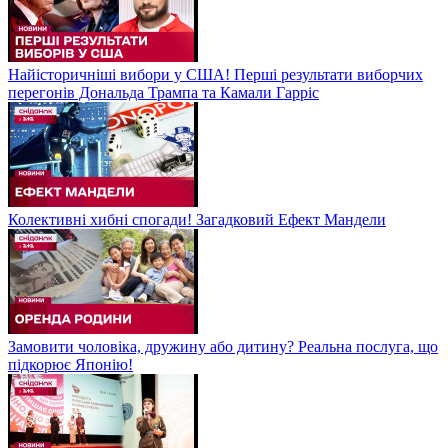
Найісторичніші вибори у США! Перші результати виборчих
перегонів Дональда Трампа та Камали Гарріс
Колективні хибні спогади! Загадковий Ефект Мандели
Замовити чоловіка, дружину або дитину? Реальна послуга, що
підкорює Японію!