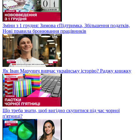
Зміни з 1 грудня: Зимова єПідтримка, Збільшення податків,
Нові правила бронювання працівників
Як Іван Марунич вивчає українську історію? Раджу книжку
Що треба знати, щоб вигідно скупитися під час чорної
п'ятниці?