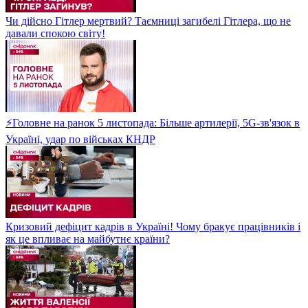
Чи дійсно Гітлер мертвий? Таємниці загибелі Гітлера, що не
давали спокою світу!
⚡Головне на ранок 5 листопада: Більше артилерії, 5G-зв'язок в
Україні, удар по військах КНДР
Кризовий дефіцит кадрів в Україні! Чому бракує працівників і
як це впливає на майбутнє країни?