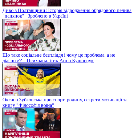
Диво з Полтавщини! Історія відродження обрядового печива
"панянок" | Зроблено в Україні
Що таке соціальне безпліддя і чому це проблема, а не
діагноз?? – Психоаналітик Анна Кушнерук
Оксана Зубковська про спорт, родину, секрети мотивації та
книгу "Філософія воїна"