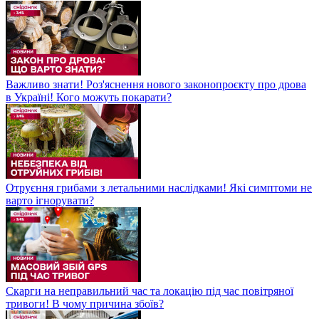
Важливо знати! Роз'яснення нового законопроєкту про дрова
в Україні! Кого можуть покарати?
Отруєння грибами з летальними наслідками! Які симптоми не
варто ігнорувати?
Скарги на неправильний час та локацію під час повітряної
тривоги! В чому причина збоїв?