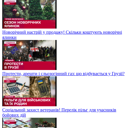
Новорічний настрій у продажу! Скільки коштують новорічні
ялинки
Протести, арешти і сльозогінний газ: що відбувається у Грузії?
Соціальний захист ветеранів! Перелік пільг для учасників
бойових дій