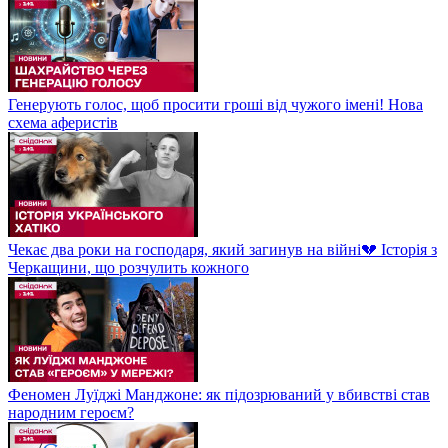
Генерують голос, щоб просити гроші від чужого імені! Нова
схема аферистів
Чекає два роки на господаря, який загинув на війні💔 Історія з
Черкащини, що розчулить кожного
Феномен Луїджі Манджоне: як підозрюваний у вбивстві став
народним героєм?