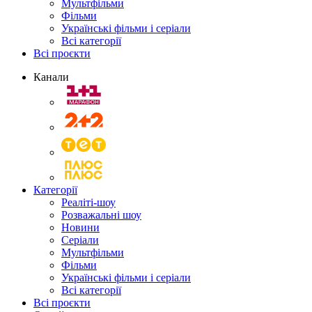
Мультфільми
Фільми
Українські фільми і серіали
Всі категорії
Всі проєкти
Канали
Категорії
Реаліті-шоу
Розважальні шоу
Новини
Серіали
Мультфільми
Фільми
Українські фільми і серіали
Всі категорії
Всі проєкти