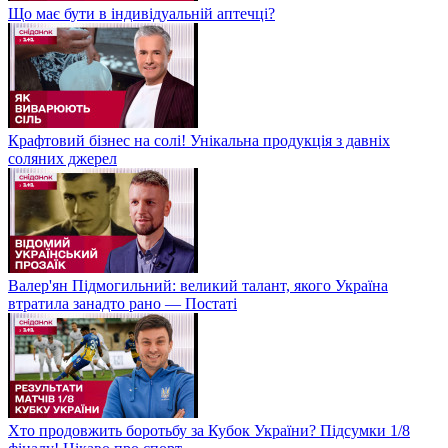
Що має бути в індивідуальній аптечці?
Крафтовий бізнес на солі! Унікальна продукція з давніх
соляних джерел
Валер'ян Підмогильний: великий талант, якого Україна
втратила занадто рано — Постаті
Хто продовжить боротьбу за Кубок України? Підсумки 1/8