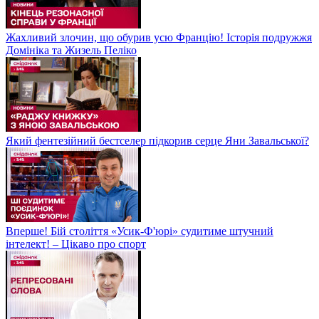
Жахливий злочин, що обурив усю Францію! Історія подружжя
Домініка та Жизель Пеліко
Який фентезійний бестселер підкорив серце Яни Завальської?
Вперше! Бій століття «Усик-Ф'юрі» судитиме штучний
інтелект! – Цікаво про спорт