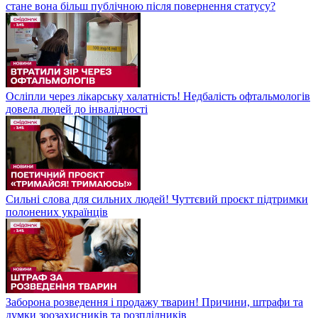
стане вона більш публічною після повернення статусу?
Осліпли через лікарську халатність! Недбалість офтальмологів
довела людей до інвалідності
Сильні слова для сильних людей! Чуттєвий проєкт підтримки
полонених українців
Заборона розведення і продажу тварин! Причини, штрафи та
думки зоозахисників та розплідників