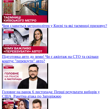
Чим славиться метрополітен у Києві та які таємниці приховує?
Підготовка авто до зими! Чи є ажіотаж на СТО та скільки
коштує "перевзути" авто?
Головне на ранок 6 листопада: Перші результати виборів у
США, Ракетна атака по Запоріжжю