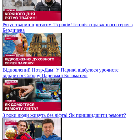
Рятує тварин протягом 15 років! Історія справжнього героя з
Бердичева
Відновлений Нотр-Дам! У Парижі відбулося урочисте
відкриття Собору Паризької Богоматері
3 роки люди живуть без ліфта! Як пришвидшити ремонт?