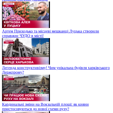
Артем Приходько та місцеві мешканці Луцька створили
справжнє ЧУДО в місті!
Легенда конструктивізму! Чим унікальна будівля харківського
Держпрому?
Кардинальні зміни на Вокзальній площі: як кияни
пристосовуються до нової схеми руху?