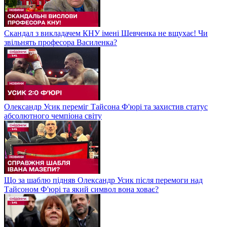
Скандал з викладачем КНУ імені Шевченка не вщухає! Чи
звільнять професора Василенка?
Олександр Усик переміг Тайсона Ф'юрі та захистив статус
абсолютного чемпіона світу
Що за шаблю підняв Олександр Усик після перемоги над
Тайсоном Ф'юрі та який символ вона ховає?