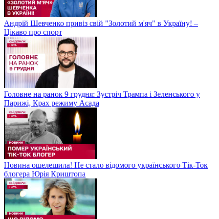
Андрій Шевченко привіз свій "Золотий м'яч" в Україну! –
Цікаво про спорт
Головне на ранок 9 грудня: Зустріч Трампа і Зеленського у
Парижі, Крах режиму Асада
Новина ошелешила! Не стало відомого українського Тік-Ток
блогера Юрія Криштопа