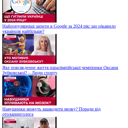
Найпопулярніші запити в Google за 2024 рік: що цікавило
українців найбільше?
Яке повсякденне життя паралімпійської чемпіонки Оксани
Зубковської? – Люди спорту
Навушники можуть зашкодити мозку? Поради від
отоларинголога