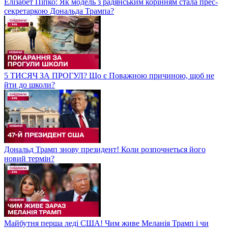
Елізабет Піпко: Як модель з радянським корінням стала прес-
секретаркою Дональда Трампа?
5 ТИСЯЧ ЗА ПРОГУЛ? Що є Поважною причиною, щоб не
йти до школи?
Дональд Трамп знову президент! Коли розпочнеться його
новий термін?
Майбутня перша леді США! Чим живе Меланія Трамп і чи