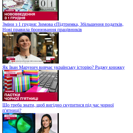
Зміни з 1 грудня: Зимова єПідтримка, Збільшення податків,
Нові правила бронювання працівників
Як Іван Марунич вивчає українську історію? Раджу книжку
Що треба знати, щоб вигідно скупитися під час чорної
п'ятниці?