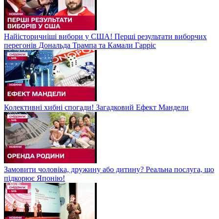
Найісторичніші вибори у США! Перші результати виборчих
перегонів Дональда Трампа та Камали Гарріс
Колективні хибні спогади! Загадковий Ефект Мандели
Замовити чоловіка, дружину або дитину? Реальна послуга, що
підкорює Японію!