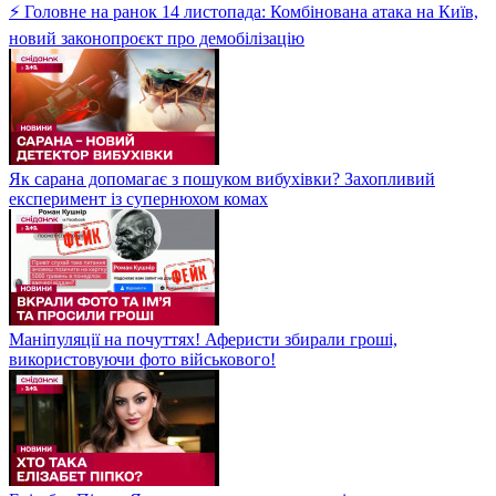
⚡ Головне на ранок 14 листопада: Комбінована атака на Київ,
новий законопроєкт про демобілізацію
Як сарана допомагає з пошуком вибухівки? Захопливий
експеримент із супернюхом комах
Маніпуляції на почуттях! Аферисти збирали гроші,
використовуючи фото військового!