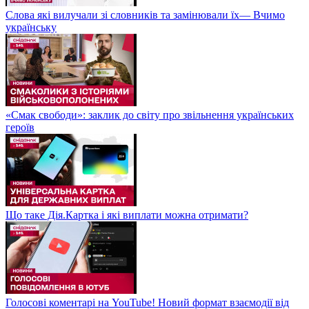
Слова які вилучали зі словників та замінювали їх— Вчимо
українську
«Смак свободи»: заклик до світу про звільнення українських
героїв
Що таке Дія.Картка і які виплати можна отримати?
Голосові коментарі на YouTube! Новий формат взаємодії від