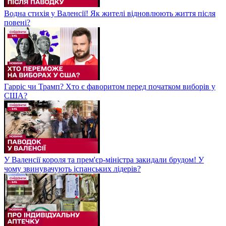
Водна стихія у Валенсії! Як жителі відновлюють життя після
повені?
Гарріс чи Трамп? Хто є фаворитом перед початком виборів у
США?
У Валенсії короля та прем'єр-міністра закидали брудом! У
чому звинувачують іспанських лідерів?