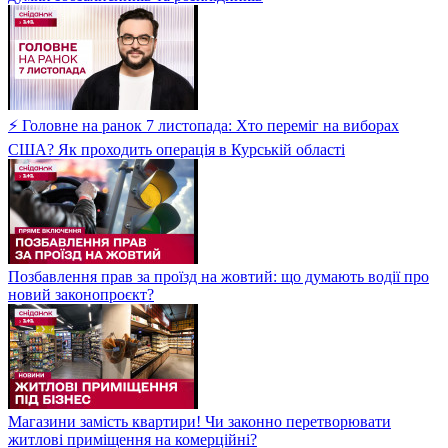
⚡ Головне на ранок 7 листопада: Хто переміг на виборах
США? Як проходить операція в Курській області
Позбавлення прав за проїзд на жовтий: що думають водії про
новий законопроєкт?
Магазини замість квартири! Чи законно перетворювати
житлові приміщення на комерційні?