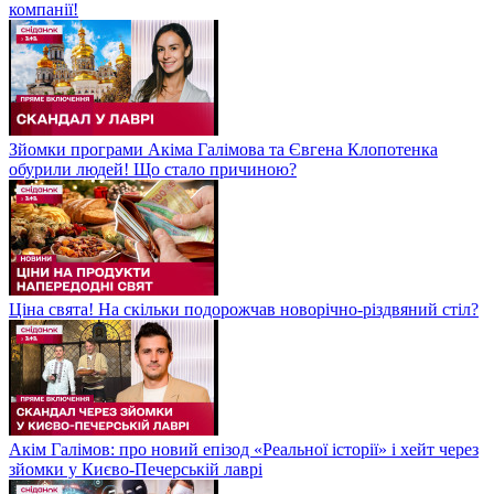
компанії!
Зйомки програми Акіма Галімова та Євгена Клопотенка
обурили людей! Що стало причиною?
Ціна свята! На скільки подорожчав новорічно-різдвяний стіл?
Акім Галімов: про новий епізод «Реальної історії» і хейт через
зйомки у Києво-Печерській лаврі