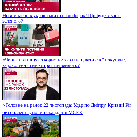
Новий колір в українських світлофорах! Що буде замість
зеленого?
«Чорна п'ятниця» з користю: як спланувати свої покупки у
задоволення і не витратити зайвого?
⚡Головне на ранок 22 листопада: Удар по Дніпру, Кривий Ріг
без опалення, новий скандал зі МСЕК