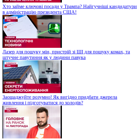
Хто займе ключові посади у Трампа? Найгучніші кандидатури
в адміністрацію президента США!
Лазер для пошуку мін, пристрій зі ШІ для пошуку комах, та
штучне павутиння як у людини павука
Заощаджуйте розумно! Як вигідно придбати джерела
живлення і підготуватися до холодів?