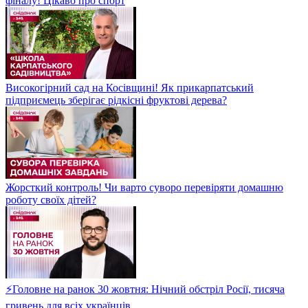
фіналу! Цікаво про спорт
Високогірний сад на Косівщині! Як прикарпатський
підприємець зберігає рідкісні фруктові дерева?
Жорсткий контроль! Чи варто суворо перевіряти домашню
роботу своїх дітей?
⚡Головне на ранок 30 жовтня: Нічний обстріл Росії, тисяча
гривень для всіх українців