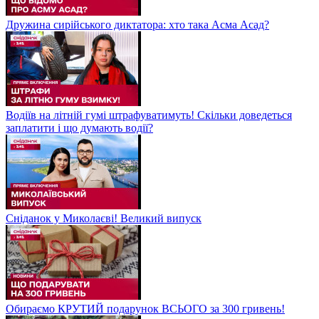
Дружина сирійського диктатора: хто така Асма Асад?
Водіїв на літній гумі штрафуватимуть! Скільки доведеться
заплатити і що думають водії?
Сніданок у Миколаєві! Великий випуск
Обираємо КРУТИЙ подарунок ВСЬОГО за 300 гривень!