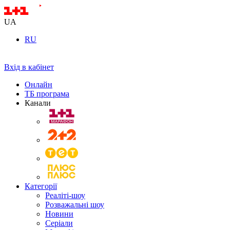
UA
RU
Вхід в кабінет
Онлайн
ТБ програма
Канали
Категорії
Реаліті-шоу
Розважальні шоу
Новини
Серіали