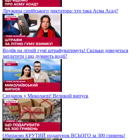
Дружина сирійського диктатора: хто така Асма Асад?
Водіїв на літній гумі штрафуватимуть! Скільки доведеться
заплатити і що думають водії?
Сніданок у Миколаєві! Великий випуск
Обираємо КРУТИЙ подарунок ВСЬОГО за 300 гривень!