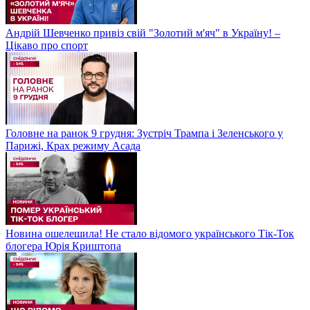
Андрій Шевченко привіз свій "Золотий м'яч" в Україну! –
Цікаво про спорт
Головне на ранок 9 грудня: Зустріч Трампа і Зеленського у
Парижі, Крах режиму Асада
Новина ошелешила! Не стало відомого українського Тік-Ток
блогера Юрія Криштопа