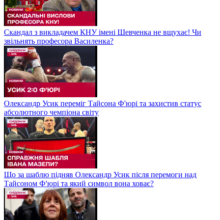
Скандал з викладачем КНУ імені Шевченка не вщухає! Чи
звільнять професора Василенка?
Олександр Усик переміг Тайсона Ф'юрі та захистив статус
абсолютного чемпіона світу
Що за шаблю підняв Олександр Усик після перемоги над
Тайсоном Ф'юрі та який символ вона ховає?