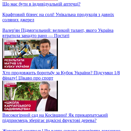
Що має бути в індивідуальній аптечці?
Крафтовий бізнес на солі! Унікальна продукція з давніх
соляних джерел
Валер'ян Підмогильний: великий талант, якого Україна
втратила занадто рано — Постаті
Хто продовжить боротьбу за Кубок України? Підсумки 1/8