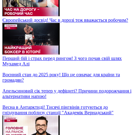
Артем Приходько та місцеві мешканці Луцька створили
справжнє ЧУДО в місті!
Легенда конструктивізму! Чим унікальна будівля харківського
Держпрому?
Кардинальні зміни на Вокзальній площі: як кияни
пристосовуються до нової схеми руху?