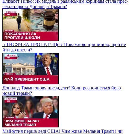
Елізабет Піпко: Як модель з радянським корінням стала прес-
секретаркою Дональда Трампа?
5 ТИСЯЧ ЗА ПРОГУЛ? Що є Поважною причиною, щоб не
йти до школи?
Дональд Трамп знову президент! Коли розпочнеться його
новий термін?
Майбутня перша леді США! Чим живе Меланія Трамп і чи