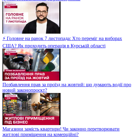
⚡ Головне на ранок 7 листопада: Хто переміг на виборах
США? Як проходить операція в Курській області
Позбавлення прав за проїзд на жовтий: що думають водії про
новий законопроєкт?
Магазини замість квартири! Чи законно перетворювати
житлові приміщення на комерційні?