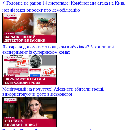
⚡ Головне на ранок 14 листопада: Комбінована атака на Київ,
новий законопроєкт про демобілізацію
Як сарана допомагає з пошуком вибухівки? Захопливий
експеримент із супернюхом комах
Маніпуляції на почуттях! Аферисти збирали гроші,
використовуючи фото військового!