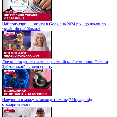
Найпопулярніші запити в Google за 2024 рік: що цікавило
українців найбільше?
Яке повсякденне життя паралімпійської чемпіонки Оксани
Зубковської? – Люди спорту
Навушники можуть зашкодити мозку? Поради від
отоларинголога