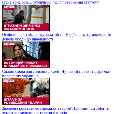
стане вона більш публічною після повернення статусу?
Осліпли через лікарську халатність! Недбалість офтальмологів
довела людей до інвалідності
Сильні слова для сильних людей! Чуттєвий проєкт підтримки
полонених українців
Заборона розведення і продажу тварин! Причини, штрафи та
думки зоозахисників та розплідників