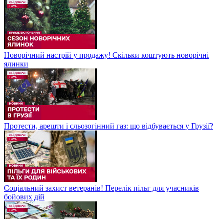
Новорічний настрій у продажу! Скільки коштують новорічні
ялинки
Протести, арешти і сльозогінний газ: що відбувається у Грузії?
Соціальний захист ветеранів! Перелік пільг для учасників
бойових дій