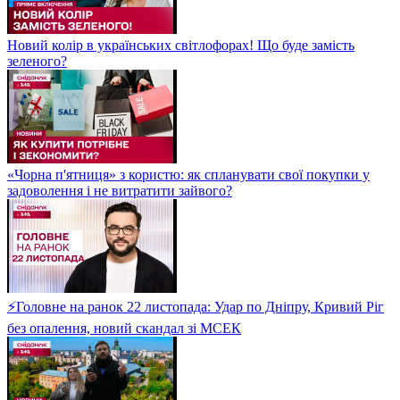
Новий колір в українських світлофорах! Що буде замість
зеленого?
«Чорна п'ятниця» з користю: як спланувати свої покупки у
задоволення і не витратити зайвого?
⚡Головне на ранок 22 листопада: Удар по Дніпру, Кривий Ріг
без опалення, новий скандал зі МСЕК