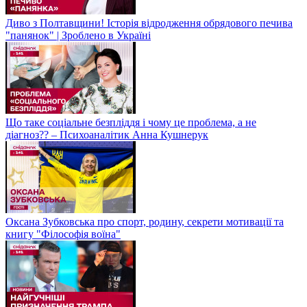
Диво з Полтавщини! Історія відродження обрядового печива
"панянок" | Зроблено в Україні
Що таке соціальне безпліддя і чому це проблема, а не
діагноз?? – Психоаналітик Анна Кушнерук
Оксана Зубковська про спорт, родину, секрети мотивації та
книгу "Філософія воїна"