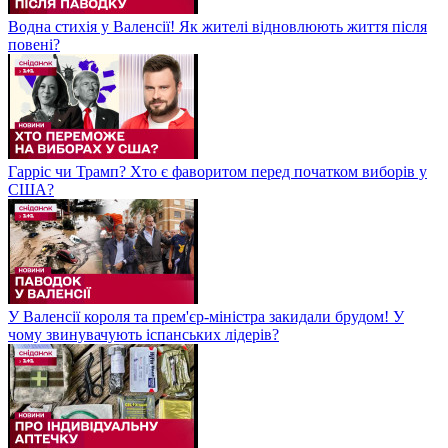
Водна стихія у Валенсії! Як жителі відновлюють життя після
повені?
Гарріс чи Трамп? Хто є фаворитом перед початком виборів у
США?
У Валенсії короля та прем'єр-міністра закидали брудом! У
чому звинувачують іспанських лідерів?