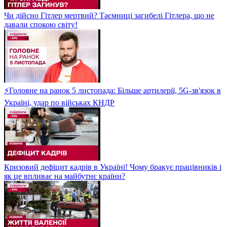
Чи дійсно Гітлер мертвий? Таємниці загибелі Гітлера, що не
давали спокою світу!
⚡Головне на ранок 5 листопада: Більше артилерії, 5G-зв'язок в
Україні, удар по військах КНДР
Кризовий дефіцит кадрів в Україні! Чому бракує працівників і
як це впливає на майбутнє країни?