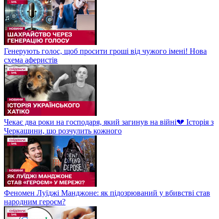
Генерують голос, щоб просити гроші від чужого імені! Нова
схема аферистів
Чекає два роки на господаря, який загинув на війні💔 Історія з
Черкащини, що розчулить кожного
Феномен Луїджі Манджоне: як підозрюваний у вбивстві став
народним героєм?