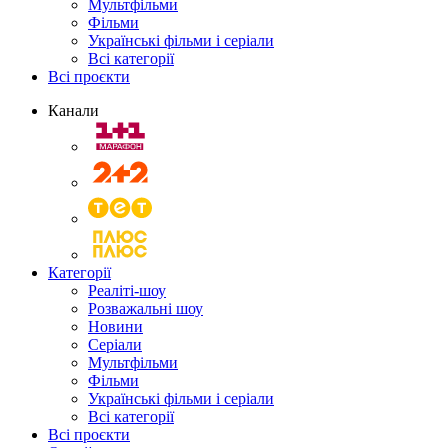
Мультфільми
Фільми
Українські фільми і серіали
Всі категорії
Всі проєкти
Канали
Категорії
Реаліті-шоу
Розважальні шоу
Новини
Серіали
Мультфільми
Фільми
Українські фільми і серіали
Всі категорії
Всі проєкти