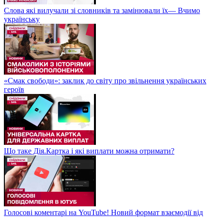
Слова які вилучали зі словників та замінювали їх— Вчимо
українську
«Смак свободи»: заклик до світу про звільнення українських
героїв
Що таке Дія.Картка і які виплати можна отримати?
Голосові коментарі на YouTube! Новий формат взаємодії від