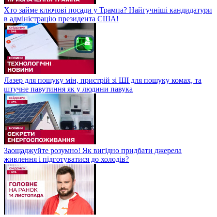
Хто займе ключові посади у Трампа? Найгучніші кандидатури
в адміністрацію президента США!
Лазер для пошуку мін, пристрій зі ШІ для пошуку комах, та
штучне павутиння як у людини павука
Заощаджуйте розумно! Як вигідно придбати джерела
живлення і підготуватися до холодів?