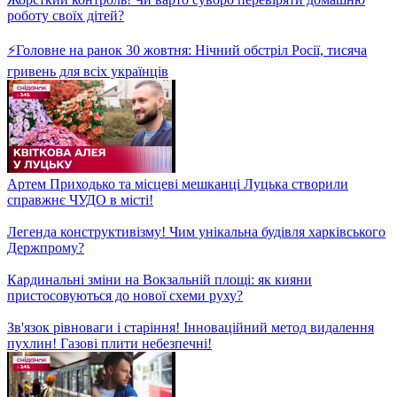
фіналу! Цікаво про спорт
Високогірний сад на Косівщині! Як прикарпатський
підприємець зберігає рідкісні фруктові дерева?
Жорсткий контроль! Чи варто суворо перевіряти домашню
роботу своїх дітей?
⚡Головне на ранок 30 жовтня: Нічний обстріл Росії, тисяча
гривень для всіх українців