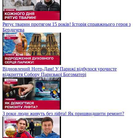
Рятує тварин протягом 15 років! Історія справжнього героя з
Бердичева
Відновлений Нотр-Дам! У Парижі відбулося урочисте
відкриття Собору Паризької Богоматері
3 роки люди живуть без ліфта! Як пришвидшити ремонт?