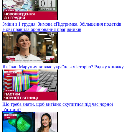
Зміни з 1 грудня: Зимова єПідтримка, Збільшення податків,
Нові правила бронювання працівників
Як Іван Марунич вивчає українську історію? Раджу книжку
Що треба знати, щоб вигідно скупитися під час чорної
п'ятниці?