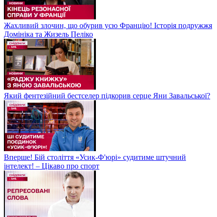
Жахливий злочин, що обурив усю Францію! Історія подружжя
Домініка та Жизель Пеліко
Який фентезійний бестселер підкорив серце Яни Завальської?
Вперше! Бій століття «Усик-Ф'юрі» судитиме штучний
інтелект! – Цікаво про спорт