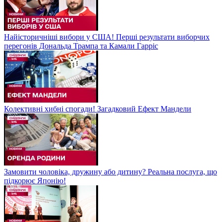
Найісторичніші вибори у США! Перші результати виборчих
перегонів Дональда Трампа та Камали Гарріс
Колективні хибні спогади! Загадковий Ефект Мандели
Замовити чоловіка, дружину або дитину? Реальна послуга, що
підкорює Японію!