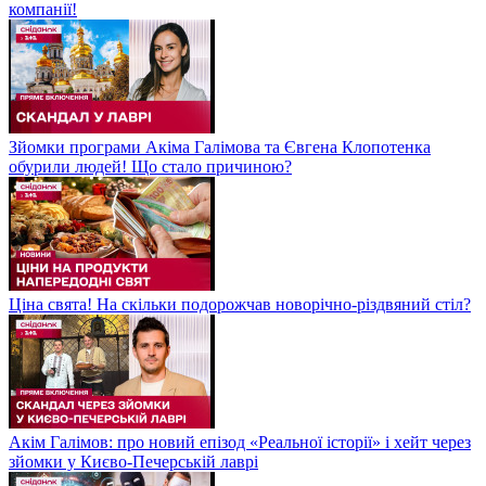
компанії!
Зйомки програми Акіма Галімова та Євгена Клопотенка
обурили людей! Що стало причиною?
Ціна свята! На скільки подорожчав новорічно-різдвяний стіл?
Акім Галімов: про новий епізод «Реальної історії» і хейт через
зйомки у Києво-Печерській лаврі