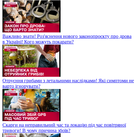
Важливо знати! Роз'яснення нового законопроєкту про дрова
в Україні! Кого можуть покарати?
Отруєння грибами з летальними наслідками! Які симптоми не
варто ігнорувати?
Скарги на неправильний час та локацію під час повітряної
тривоги! В чому причина збоїв?