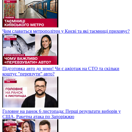
Чим славиться метрополітен у Києві та які таємниці приховує?
Підготовка авто до зими! Чи є ажіотаж на СТО та скільки
коштує "перевзути" авто?
Головне на ранок 6 листопада: Перші результати виборів у
США, Ракетна атака по Запоріжжю