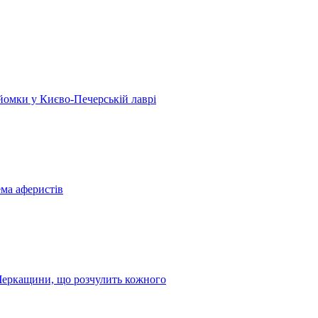
 зйомки у Києво-Печерській лаврі
ема аферистів
з Черкащини, що розчулить кожного