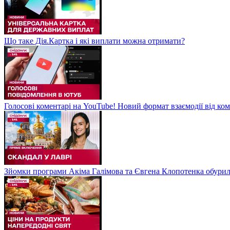
Що таке Дія.Картка і які виплати можна отримати?
Голосові коментарі на YouTube! Новий формат взаємодії від ком
Зйомки програми Акіма Галімова та Євгена Клопотенка обури