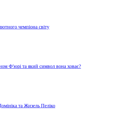
лютного чемпіона світу
ом Ф'юрі та який символ вона ховає?
омініка та Жизель Пеліко