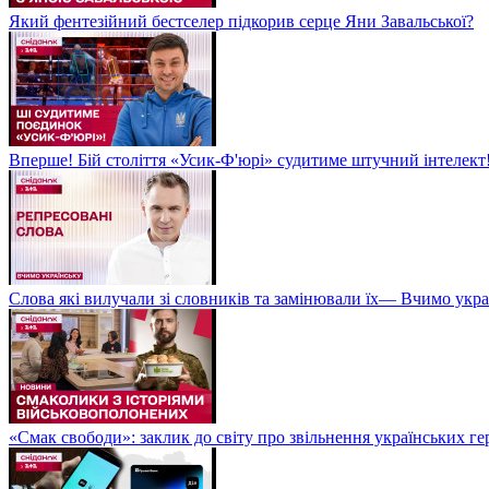
Який фентезійний бестселер підкорив серце Яни Завальської?
Вперше! Бій століття «Усик-Ф'юрі» судитиме штучний інтелект!
Слова які вилучали зі словників та замінювали їх— Вчимо укра
«Смак свободи»: заклик до світу про звільнення українських ге