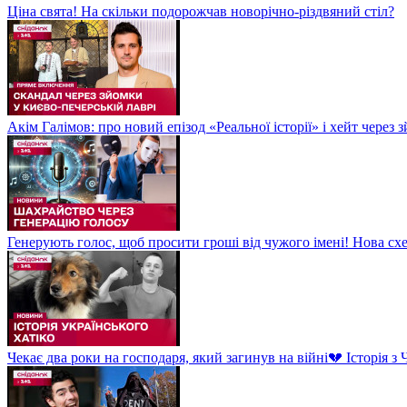
Ціна свята! На скільки подорожчав новорічно-різдвяний стіл?
Акім Галімов: про новий епізод «Реальної історії» і хейт через
Генерують голос, щоб просити гроші від чужого імені! Нова сх
Чекає два роки на господаря, який загинув на війні💔 Історія 