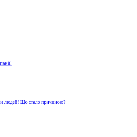
панії!
ли людей! Що стало причиною?