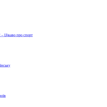
 – Цікаво про спорт
їнську
роїв