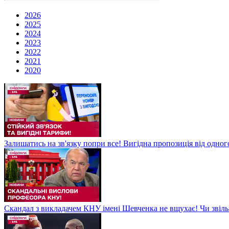
2026
2025
2024
2023
2022
2021
2020
Залишатись на зв'язку попри все! Вигідна пропозиція від одног
Скандал з викладачем КНУ імені Шевченка не вщухає! Чи звіл