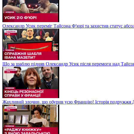
Олександр Усик переміг Тайсона Ф'юрі та захистив статус абсо
Що за шаблю підняв Олександр Усик після перемоги над Тайсон
Жахливий злочин, що обурив усю Францію! Історія подружжя Д