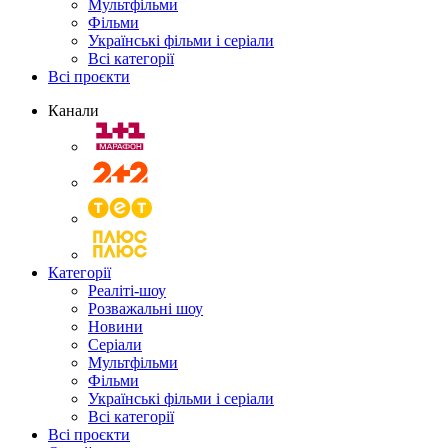
Мультфільми
Фільми
Українські фільми і серіали
Всі категорії
Всі проєкти
Канали
Категорії
Реаліті-шоу
Розважальні шоу
Новини
Серіали
Мультфільми
Фільми
Українські фільми і серіали
Всі категорії
Всі проєкти