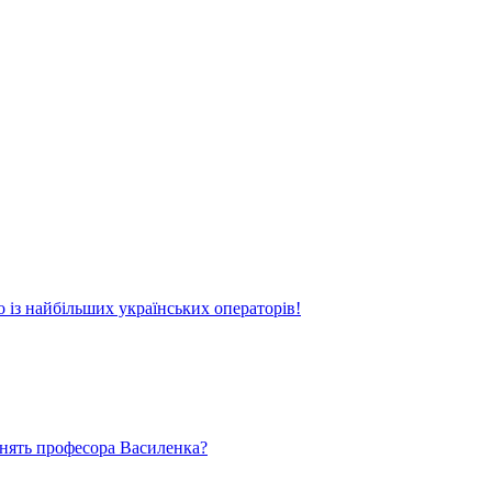
о із найбільших українських операторів!
ьнять професора Василенка?