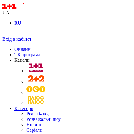
UA
RU
Вхід в кабінет
Онлайн
ТБ програма
Канали
Категорії
Реаліті-шоу
Розважальні шоу
Новини
Серіали