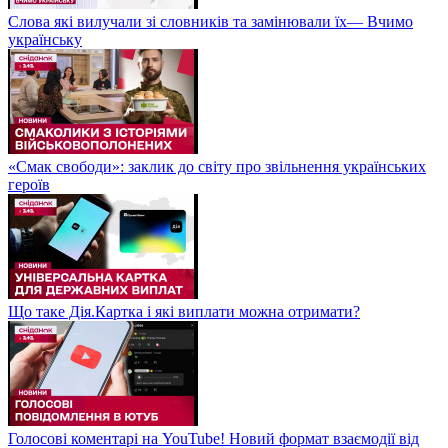
Слова які вилучали зі словників та замінювали їх— Вчимо
українську
«Смак свободи»: заклик до світу про звільнення українських
героїв
Що таке Дія.Картка і які виплати можна отримати?
Голосові коментарі на YouTube! Новий формат взаємодії від