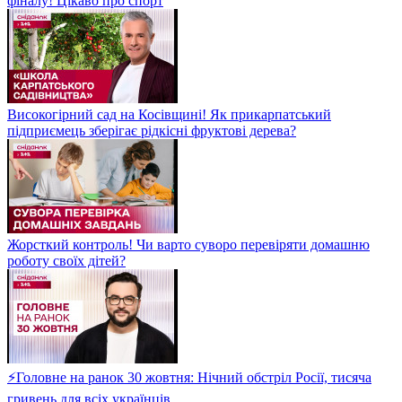
фіналу! Цікаво про спорт
Високогірний сад на Косівщині! Як прикарпатський
підприємець зберігає рідкісні фруктові дерева?
Жорсткий контроль! Чи варто суворо перевіряти домашню
роботу своїх дітей?
⚡Головне на ранок 30 жовтня: Нічний обстріл Росії, тисяча
гривень для всіх українців