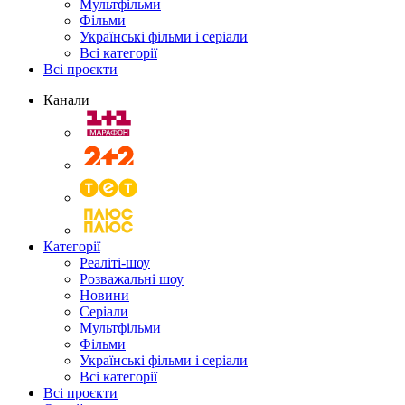
Мультфільми
Фільми
Українські фільми і серіали
Всі категорії
Всі проєкти
Канали
Категорії
Реаліті-шоу
Розважальні шоу
Новини
Серіали
Мультфільми
Фільми
Українські фільми і серіали
Всі категорії
Всі проєкти