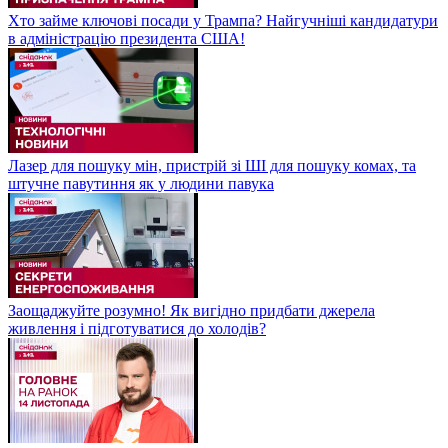
Хто займе ключові посади у Трампа? Найгучніші кандидатури
в адміністрацію президента США!
Лазер для пошуку мін, пристрій зі ШІ для пошуку комах, та
штучне павутиння як у людини павука
Заощаджуйте розумно! Як вигідно придбати джерела
живлення і підготуватися до холодів?