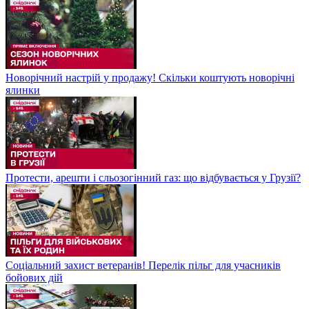
Новорічний настрій у продажу! Скільки коштують новорічні
ялинки
Протести, арешти і сльозогінний газ: що відбувається у Грузії?
Соціальний захист ветеранів! Перелік пільг для учасників
бойових дій