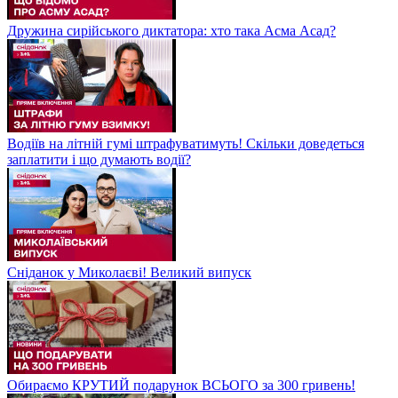
Дружина сирійського диктатора: хто така Асма Асад?
Водіїв на літній гумі штрафуватимуть! Скільки доведеться
заплатити і що думають водії?
Сніданок у Миколаєві! Великий випуск
Обираємо КРУТИЙ подарунок ВСЬОГО за 300 гривень!