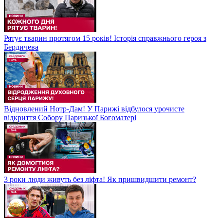
Рятує тварин протягом 15 років! Історія справжнього героя з
Бердичева
Відновлений Нотр-Дам! У Парижі відбулося урочисте
відкриття Собору Паризької Богоматері
3 роки люди живуть без ліфта! Як пришвидшити ремонт?