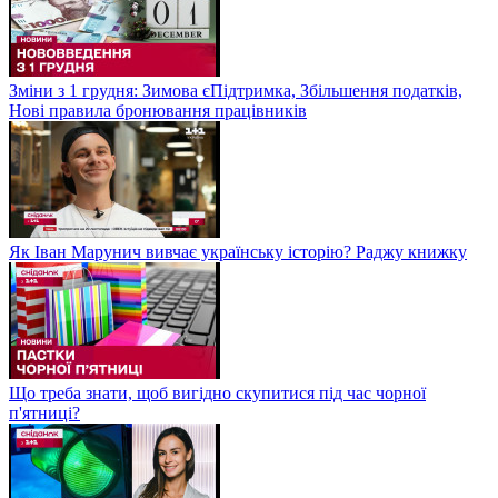
Зміни з 1 грудня: Зимова єПідтримка, Збільшення податків,
Нові правила бронювання працівників
Як Іван Марунич вивчає українську історію? Раджу книжку
Що треба знати, щоб вигідно скупитися під час чорної
п'ятниці?