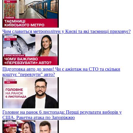
Чим славиться метрополітен у Києві та які таємниці приховує?
Підготовка авто до зими! Чи є ажіотаж на СТО та скільки
коштує "перевзути" авто?
Головне на ранок 6 листопада: Перші результати виборів у
США, Ракетна атака по Запоріжжю