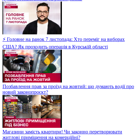
⚡ Головне на ранок 7 листопада: Хто переміг на виборах
США? Як проходить операція в Курській області
Позбавлення прав за проїзд на жовтий: що думають водії про
новий законопроєкт?
Магазини замість квартири! Чи законно перетворювати
житлові приміщення на комерційні?