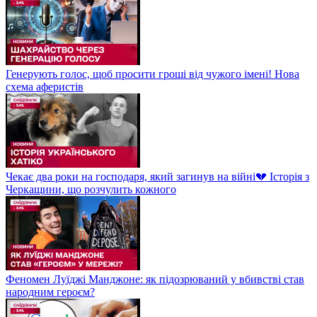
Генерують голос, щоб просити гроші від чужого імені! Нова
схема аферистів
Чекає два роки на господаря, який загинув на війні💔 Історія з
Черкащини, що розчулить кожного
Феномен Луїджі Манджоне: як підозрюваний у вбивстві став
народним героєм?