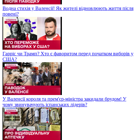
Водна стихія у Валенсії! Як жителі відновлюють життя після
повені?
Гарріс чи Трамп? Хто є фаворитом перед початком виборів у
США?
У Валенсії короля та прем'єр-міністра закидали брудом! У
чому звинувачують іспанських лідерів?