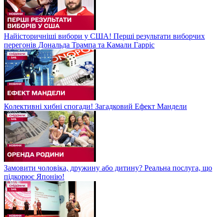
Найісторичніші вибори у США! Перші результати виборчих
перегонів Дональда Трампа та Камали Гарріс
Колективні хибні спогади! Загадковий Ефект Мандели
Замовити чоловіка, дружину або дитину? Реальна послуга, що
підкорює Японію!