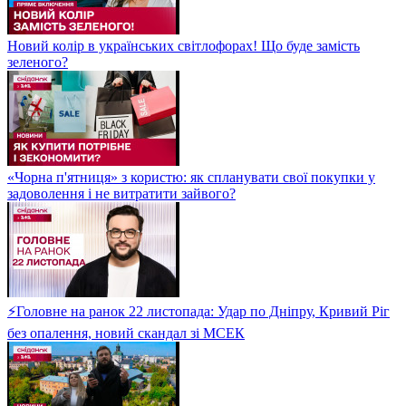
Новий колір в українських світлофорах! Що буде замість
зеленого?
«Чорна п'ятниця» з користю: як спланувати свої покупки у
задоволення і не витратити зайвого?
⚡Головне на ранок 22 листопада: Удар по Дніпру, Кривий Ріг
без опалення, новий скандал зі МСЕК