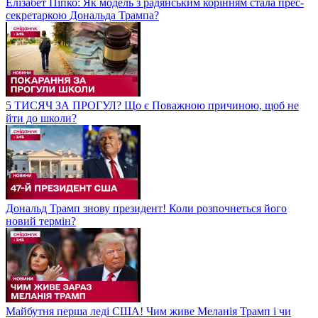
Елізабет Піпко: Як модель з радянським корінням стала прес-
секретаркою Дональда Трампа?
5 ТИСЯЧ ЗА ПРОГУЛ? Що є Поважною причиною, щоб не
йти до школи?
Дональд Трамп знову президент! Коли розпочнеться його
новий термін?
Майбутня перша леді США! Чим живе Меланія Трамп і чи