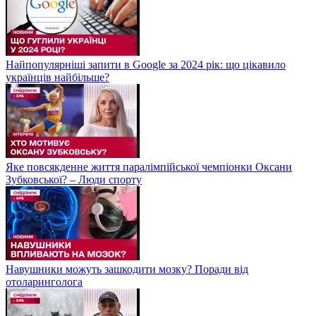
Найпопулярніші запити в Google за 2024 рік: що цікавило
українців найбільше?
Яке повсякденне життя паралімпійської чемпіонки Оксани
Зубковської? – Люди спорту
Навушники можуть зашкодити мозку? Поради від
отоларинголога