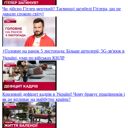
Чи дійсно Гітлер мертвий? Таємниці загибелі Гітлера, що не
давали спокою світу!
⚡Головне на ранок 5 листопада: Більше артилерії, 5G-зв'язок в
Україні, удар по військах КНДР
Кризовий дефіцит кадрів в Україні! Чому бракує працівників і
як це впливає на майбутнє країни?