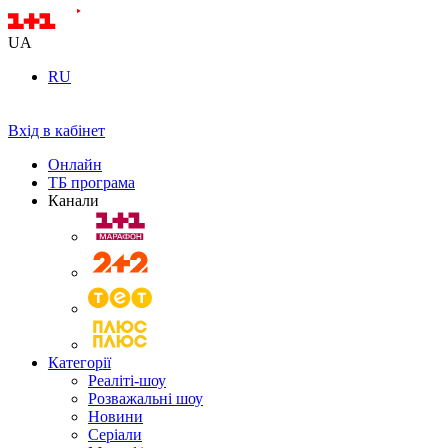
UA
RU
Вхід в кабінет
Онлайн
ТБ програма
Канали
Категорії
Реаліті-шоу
Розважальні шоу
Новини
Серіали