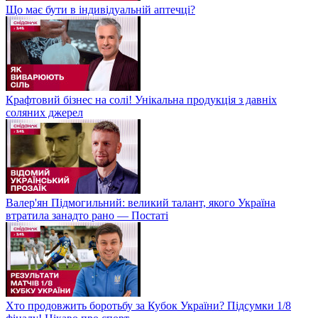
Що має бути в індивідуальній аптечці?
Крафтовий бізнес на солі! Унікальна продукція з давніх
соляних джерел
Валер'ян Підмогильний: великий талант, якого Україна
втратила занадто рано — Постаті
Хто продовжить боротьбу за Кубок України? Підсумки 1/8