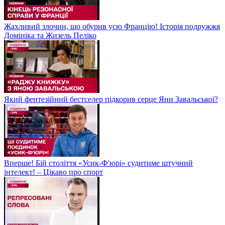
Жахливий злочин, що обурив усю Францію! Історія подружжя
Домініка та Жизель Пеліко
Який фентезійний бестселер підкорив серце Яни Завальської?
Вперше! Бій століття «Усик-Ф'юрі» судитиме штучний
інтелект! – Цікаво про спорт