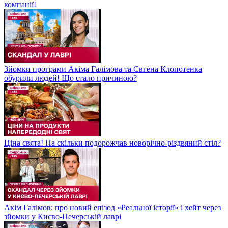
компанії!
Зйомки програми Акіма Галімова та Євгена Клопотенка
обурили людей! Що стало причиною?
Ціна свята! На скільки подорожчав новорічно-різдвяний стіл?
Акім Галімов: про новий епізод «Реальної історії» і хейт через
зйомки у Києво-Печерській лаврі