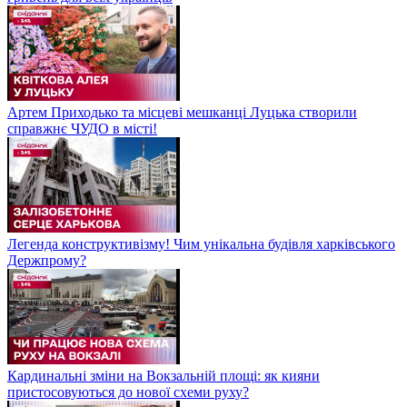
Артем Приходько та місцеві мешканці Луцька створили
справжнє ЧУДО в місті!
Легенда конструктивізму! Чим унікальна будівля харківського
Держпрому?
Кардинальні зміни на Вокзальній площі: як кияни
пристосовуються до нової схеми руху?