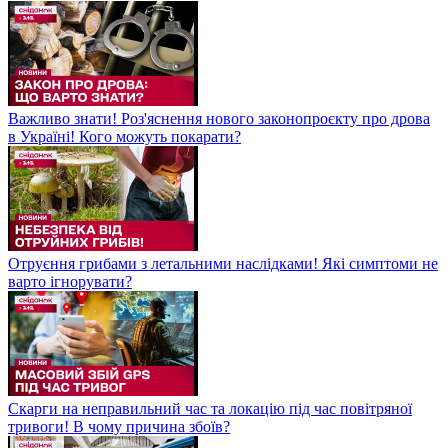
Важливо знати! Роз'яснення нового законопроєкту про дрова
в Україні! Кого можуть покарати?
Отруєння грибами з летальними наслідками! Які симптоми не
варто ігнорувати?
Скарги на неправильний час та локацію під час повітряної
тривоги! В чому причина збоїв?