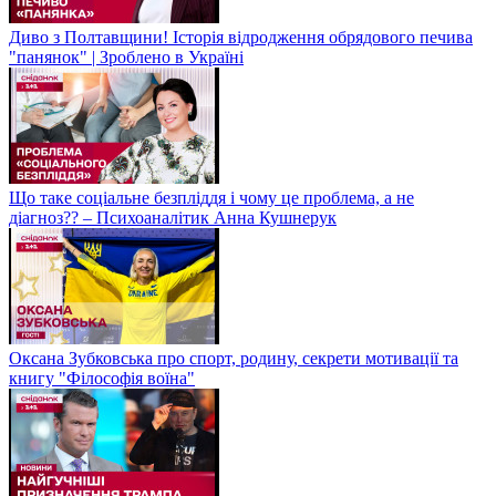
Диво з Полтавщини! Історія відродження обрядового печива
"панянок" | Зроблено в Україні
Що таке соціальне безпліддя і чому це проблема, а не
діагноз?? – Психоаналітик Анна Кушнерук
Оксана Зубковська про спорт, родину, секрети мотивації та
книгу "Філософія воїна"