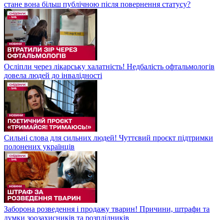
стане вона більш публічною після повернення статусу?
Осліпли через лікарську халатність! Недбалість офтальмологів
довела людей до інвалідності
Сильні слова для сильних людей! Чуттєвий проєкт підтримки
полонених українців
Заборона розведення і продажу тварин! Причини, штрафи та
думки зоозахисників та розплідників