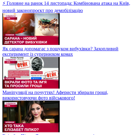
⚡ Головне на ранок 14 листопада: Комбінована атака на Київ,
новий законопроєкт про демобілізацію
Як сарана допомагає з пошуком вибухівки? Захопливий
експеримент із супернюхом комах
Маніпуляції на почуттях! Аферисти збирали гроші,
використовуючи фото військового!