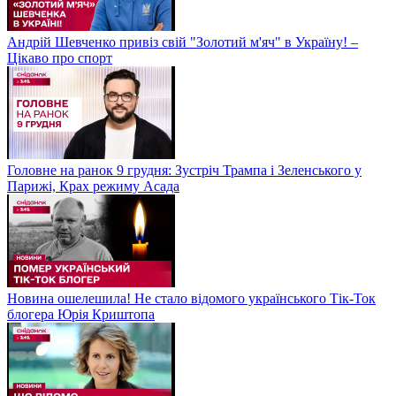
Андрій Шевченко привіз свій "Золотий м'яч" в Україну! –
Цікаво про спорт
Головне на ранок 9 грудня: Зустріч Трампа і Зеленського у
Парижі, Крах режиму Асада
Новина ошелешила! Не стало відомого українського Тік-Ток
блогера Юрія Криштопа