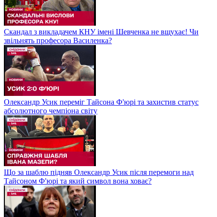
Скандал з викладачем КНУ імені Шевченка не вщухає! Чи
звільнять професора Василенка?
Олександр Усик переміг Тайсона Ф'юрі та захистив статус
абсолютного чемпіона світу
Що за шаблю підняв Олександр Усик після перемоги над
Тайсоном Ф'юрі та який символ вона ховає?