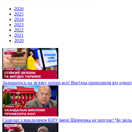
2026
2025
2024
2023
2022
2021
2020
Залишатись на зв'язку попри все! Вигідна пропозиція від одног
Скандал з викладачем КНУ імені Шевченка не вщухає! Чи звіл