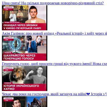
Ціна свята! На скільки подорожчав новорічно-різдвяний стіл?
Акім Галімов: про новий епізод «Реальної історії» і хейт через
Генерують голос, щоб просити гроші від чужого імені! Нова сх
Чекає два роки на господаря, який загинув на війні💔 Історія 