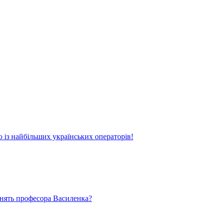
о із найбільших українських операторів!
ьнять професора Василенка?