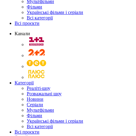
Мультфільми
Фільми
Українські фільми і серіали
Всі категорії
Всі проєкти
Канали
Категорії
Реаліті-шоу
Розважальні шоу
Новини
Серіали
Мультфільми
Фільми
Українські фільми і серіали
Всі категорії
Всі проєкти