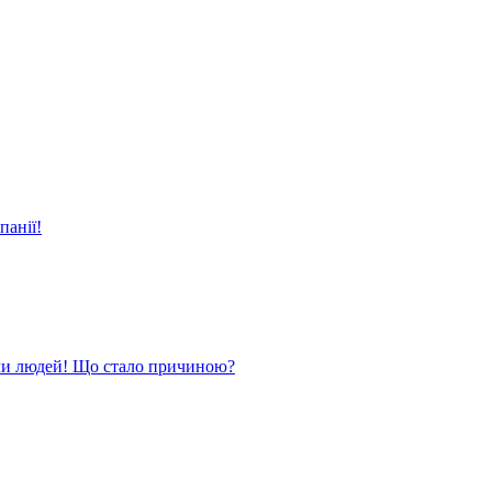
панії!
ли людей! Що стало причиною?