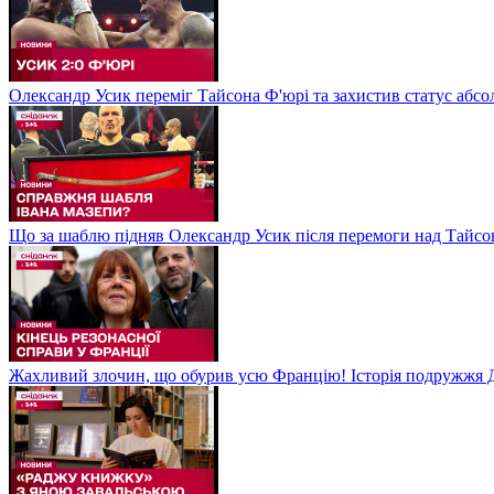
Олександр Усик переміг Тайсона Ф'юрі та захистив статус абсо
Що за шаблю підняв Олександр Усик після перемоги над Тайсон
Жахливий злочин, що обурив усю Францію! Історія подружжя Д