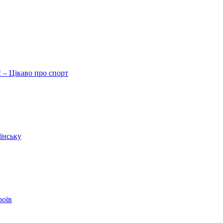
 – Цікаво про спорт
їнську
роїв