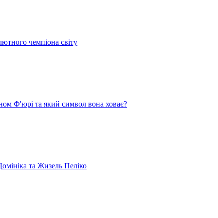
лютного чемпіона світу
ом Ф'юрі та який символ вона ховає?
омініка та Жизель Пеліко