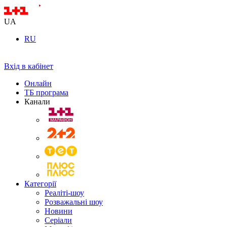
UA
RU
Вхід в кабінет
Онлайн
ТБ програма
Канали
Категорії
Реаліті-шоу
Розважальні шоу
Новини
Серіали