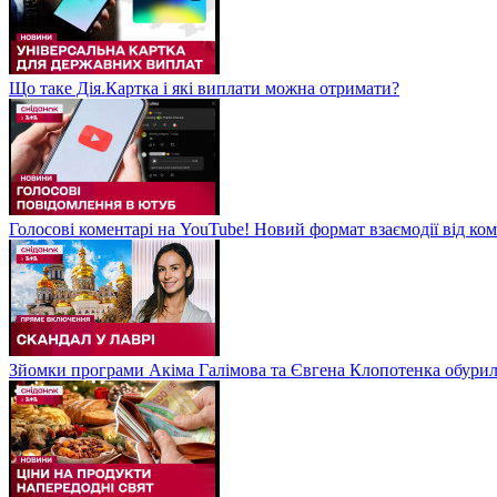
Що таке Дія.Картка і які виплати можна отримати?
Голосові коментарі на YouTube! Новий формат взаємодії від ком
Зйомки програми Акіма Галімова та Євгена Клопотенка обури