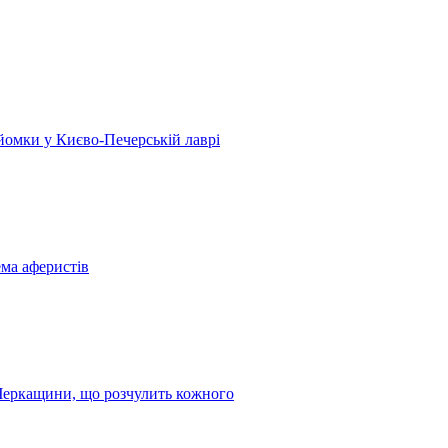
 зйомки у Києво-Печерській лаврі
ема аферистів
з Черкащини, що розчулить кожного