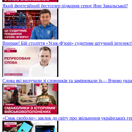
Який фентезійний бестселер підкорив серце Яни Завальської?
Вперше! Бій століття «Усик-Ф'юрі» судитиме штучний інтелект!
Слова які вилучали зі словників та замінювали їх— Вчимо укра
«Смак свободи»: заклик до світу про звільнення українських ге