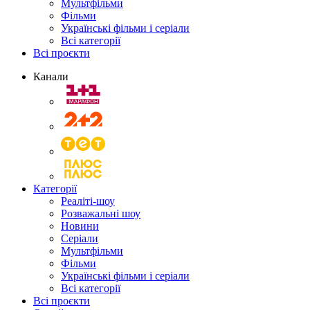
Мультфільми
Фільми
Українські фільми і серіали
Всі категорії
Всі проєкти
Канали
Категорії
Реаліті-шоу
Розважальні шоу
Новини
Серіали
Мультфільми
Фільми
Українські фільми і серіали
Всі категорії
Всі проєкти