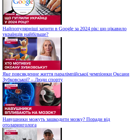
Найпопулярніші запити в Google за 2024 рік: що цікавило
українців найбільше?
Яке повсякденне життя паралімпійської чемпіонки Оксани
Зубковської? – Люди спорту
Навушники можуть зашкодити мозку? Поради від
отоларинголога