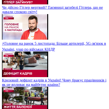
Чи дійсно Гітлер мертвий? Таємниці загибелі Гітлера, що не
давали спокою світу!
⚡Головне на ранок 5 листопада: Більше артилерії, 5G-зв'язок в
Україні, удар по військах КНДР
Кризовий дефіцит кадрів в Україні! Чому бракує працівників і
як це впливає на майбутнє країни?