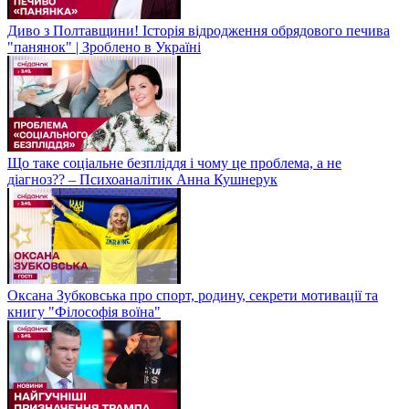
Диво з Полтавщини! Історія відродження обрядового печива
"панянок" | Зроблено в Україні
Що таке соціальне безпліддя і чому це проблема, а не
діагноз?? – Психоаналітик Анна Кушнерук
Оксана Зубковська про спорт, родину, секрети мотивації та
книгу "Філософія воїна"