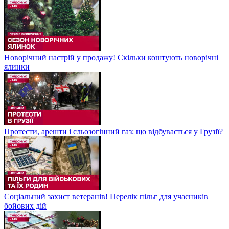
Новорічний настрій у продажу! Скільки коштують новорічні
ялинки
Протести, арешти і сльозогінний газ: що відбувається у Грузії?
Соціальний захист ветеранів! Перелік пільг для учасників
бойових дій