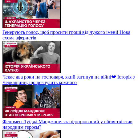
Генерують голос, щоб просити гроші від чужого імені! Нова
схема аферистів
Чекає два роки на господаря, який загинув на війні💔 Історія з
Черкащини, що розчулить кожного
Феномен Луїджі Манджоне: як підозрюваний у вбивстві став
народним героєм?