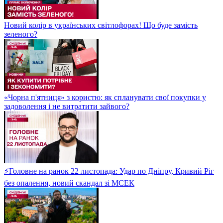
Новий колір в українських світлофорах! Що буде замість
зеленого?
«Чорна п'ятниця» з користю: як спланувати свої покупки у
задоволення і не витратити зайвого?
⚡Головне на ранок 22 листопада: Удар по Дніпру, Кривий Ріг
без опалення, новий скандал зі МСЕК