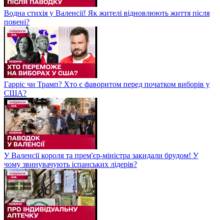
Водна стихія у Валенсії! Як жителі відновлюють життя після
повені?
Гарріс чи Трамп? Хто є фаворитом перед початком виборів у
США?
У Валенсії короля та прем'єр-міністра закидали брудом! У
чому звинувачують іспанських лідерів?