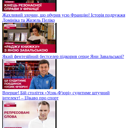
Жахливий злочин, що обурив усю Францію! Історія подружжя
Домініка та Жизель Пеліко
Який фентезійний бестселер підкорив серце Яни Завальської?
Вперше! Бій століття «Усик-Ф'юрі» судитиме штучний
інтелект! – Цікаво про спорт