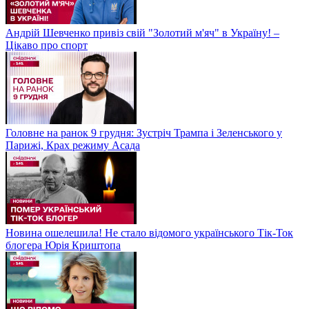
Андрій Шевченко привіз свій "Золотий м'яч" в Україну! –
Цікаво про спорт
Головне на ранок 9 грудня: Зустріч Трампа і Зеленського у
Парижі, Крах режиму Асада
Новина ошелешила! Не стало відомого українського Тік-Ток
блогера Юрія Криштопа