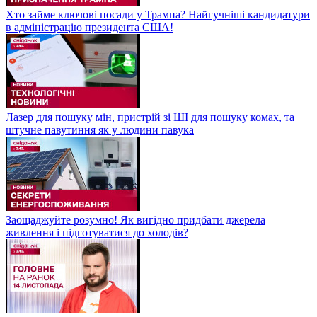
Хто займе ключові посади у Трампа? Найгучніші кандидатури
в адміністрацію президента США!
Лазер для пошуку мін, пристрій зі ШІ для пошуку комах, та
штучне павутиння як у людини павука
Заощаджуйте розумно! Як вигідно придбати джерела
живлення і підготуватися до холодів?