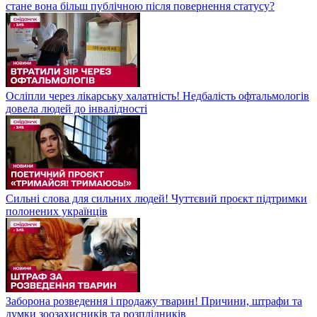
стане вона більш публічною після повернення статусу?
Осліпли через лікарську халатність! Недбалість офтальмологів
довела людей до інвалідності
Сильні слова для сильних людей! Чуттєвий проєкт підтримки
полонених українців
Заборона розведення і продажу тварин! Причини, штрафи та
думки зоозахисників та розплідників