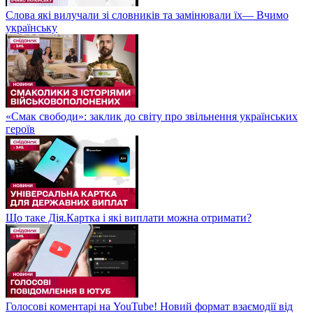
Слова які вилучали зі словників та замінювали їх— Вчимо
українську
«Смак свободи»: заклик до світу про звільнення українських
героїв
Що таке Дія.Картка і які виплати можна отримати?
Голосові коментарі на YouTube! Новий формат взаємодії від