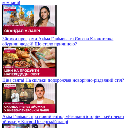
компанії!
Зйомки програми Акіма Галімова та Євгена Клопотенка
обурили людей! Що стало причиною?
Ціна свята! На скільки подорожчав новорічно-різдвяний стіл?
Акім Галімов: про новий епізод «Реальної історії» і хейт через
зйомки у Києво-Печерській лаврі