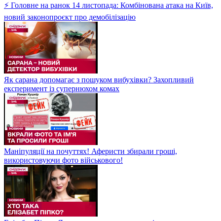
⚡ Головне на ранок 14 листопада: Комбінована атака на Київ,
новий законопроєкт про демобілізацію
Як сарана допомагає з пошуком вибухівки? Захопливий
експеримент із супернюхом комах
Маніпуляції на почуттях! Аферисти збирали гроші,
використовуючи фото військового!