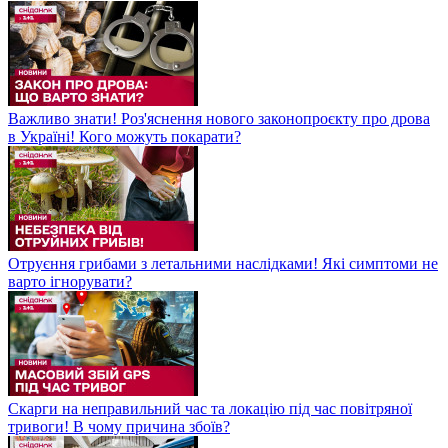
Важливо знати! Роз'яснення нового законопроєкту про дрова
в Україні! Кого можуть покарати?
Отруєння грибами з летальними наслідками! Які симптоми не
варто ігнорувати?
Скарги на неправильний час та локацію під час повітряної
тривоги! В чому причина збоїв?