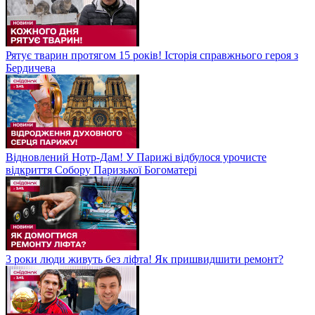
Рятує тварин протягом 15 років! Історія справжнього героя з
Бердичева
Відновлений Нотр-Дам! У Парижі відбулося урочисте
відкриття Собору Паризької Богоматері
3 роки люди живуть без ліфта! Як пришвидшити ремонт?