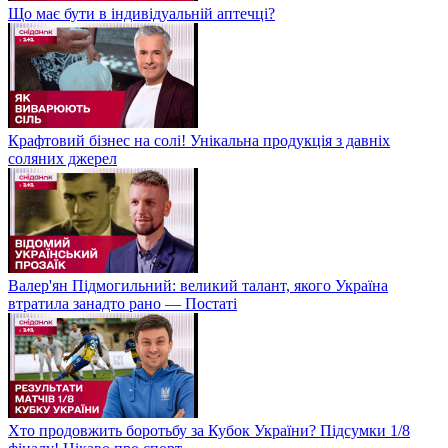
Що має бути в індивідуальній аптечці?
Крафтовий бізнес на солі! Унікальна продукція з давніх
соляних джерел
Валер'ян Підмогильний: великий талант, якого Україна
втратила занадто рано — Постаті
Хто продовжить боротьбу за Кубок України? Підсумки 1/8