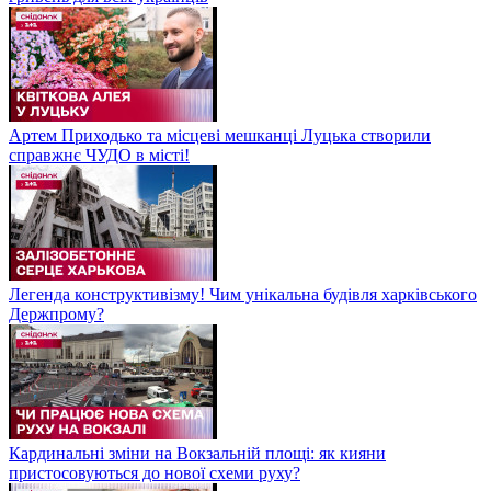
Артем Приходько та місцеві мешканці Луцька створили
справжнє ЧУДО в місті!
Легенда конструктивізму! Чим унікальна будівля харківського
Держпрому?
Кардинальні зміни на Вокзальній площі: як кияни
пристосовуються до нової схеми руху?