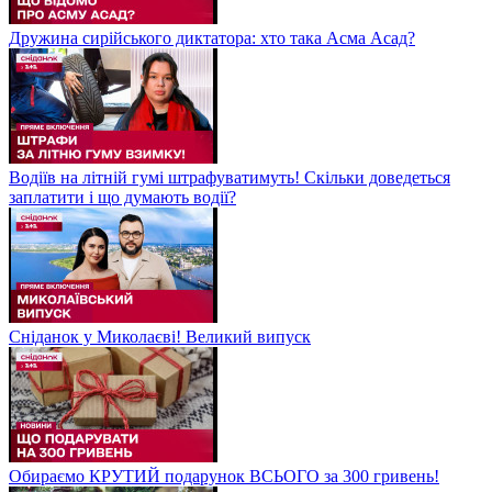
Дружина сирійського диктатора: хто така Асма Асад?
Водіїв на літній гумі штрафуватимуть! Скільки доведеться
заплатити і що думають водії?
Сніданок у Миколаєві! Великий випуск
Обираємо КРУТИЙ подарунок ВСЬОГО за 300 гривень!