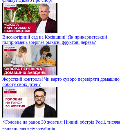
фіналу! Цікаво про спорт
Високогірний сад на Косівщині! Як прикарпатський
підприємець зберігає рідкісні фруктові дерева?
Жорсткий контроль! Чи варто суворо перевіряти домашню
роботу своїх дітей?
⚡Головне на ранок 30 жовтня: Нічний обстріл Росії, тисяча
гривень для всіх українців