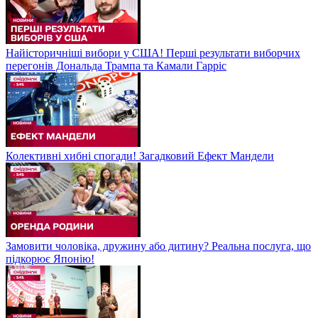
Найісторичніші вибори у США! Перші результати виборчих
перегонів Дональда Трампа та Камали Гарріс
Колективні хибні спогади! Загадковий Ефект Мандели
Замовити чоловіка, дружину або дитину? Реальна послуга, що
підкорює Японію!