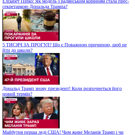
Елізабет Піпко: Як модель з радянським корінням стала прес-
секретаркою Дональда Трампа?
5 ТИСЯЧ ЗА ПРОГУЛ? Що є Поважною причиною, щоб не
йти до школи?
Дональд Трамп знову президент! Коли розпочнеться його
новий термін?
Майбутня перша леді США! Чим живе Меланія Трамп і чи