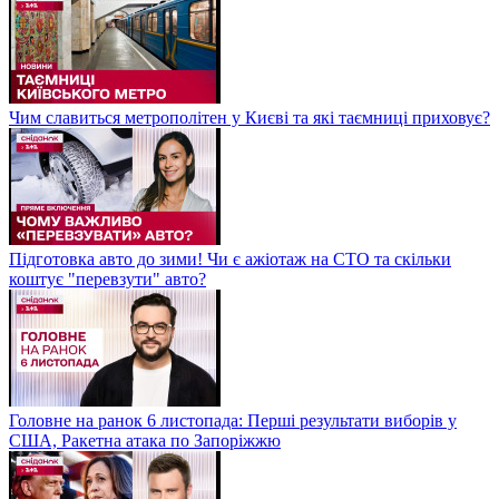
Чим славиться метрополітен у Києві та які таємниці приховує?
Підготовка авто до зими! Чи є ажіотаж на СТО та скільки
коштує "перевзути" авто?
Головне на ранок 6 листопада: Перші результати виборів у
США, Ракетна атака по Запоріжжю