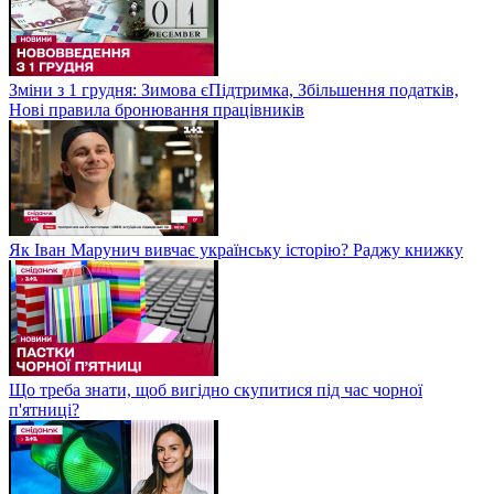
Зміни з 1 грудня: Зимова єПідтримка, Збільшення податків,
Нові правила бронювання працівників
Як Іван Марунич вивчає українську історію? Раджу книжку
Що треба знати, щоб вигідно скупитися під час чорної
п'ятниці?