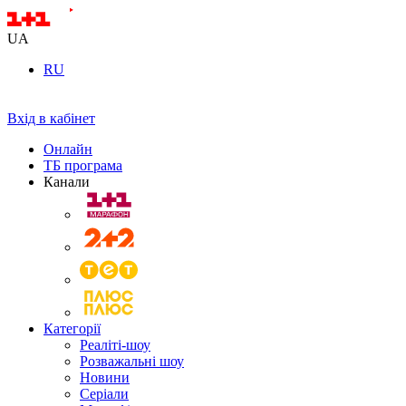
UA
RU
Вхід в кабінет
Онлайн
ТБ програма
Канали
Категорії
Реаліті-шоу
Розважальні шоу
Новини
Серіали