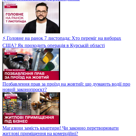
⚡ Головне на ранок 7 листопада: Хто переміг на виборах
США? Як проходить операція в Курській області
Позбавлення прав за проїзд на жовтий: що думають водії про
новий законопроєкт?
Магазини замість квартири! Чи законно перетворювати
житлові приміщення на комерційні?