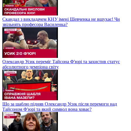
Скандал з викладачем КНУ імені Шевченка не вщухає! Чи
звільнять професора Василенка?
Олександр Усик переміг Тайсона Ф'юрі та захистив статус
абсолютного чемпіона світу
Що за шаблю підняв Олександр Усик після перемоги над
Тайсоном Ф'юрі та який символ вона ховає?