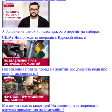
⚡ Головне на ранок 7 листопада: Хто переміг на виборах
США? Як проходить операція в Курській області
Позбавлення прав за проїзд на жовтий: що думають водії про
новий законопроєкт?
Магазини замість квартири! Чи законно перетворювати
житлові приміщення на комерційні?