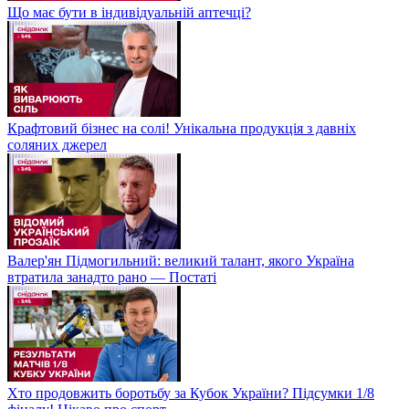
Що має бути в індивідуальній аптечці?
Крафтовий бізнес на солі! Унікальна продукція з давніх
соляних джерел
Валер'ян Підмогильний: великий талант, якого Україна
втратила занадто рано — Постаті
Хто продовжить боротьбу за Кубок України? Підсумки 1/8