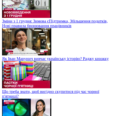
Зміни з 1 грудня: Зимова єПідтримка, Збільшення податків,
Нові правила бронювання працівників
Як Іван Марунич вивчає українську історію? Раджу книжку
Що треба знати, щоб вигідно скупитися під час чорної
п'ятниці?