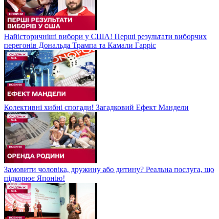
Найісторичніші вибори у США! Перші результати виборчих
перегонів Дональда Трампа та Камали Гарріс
Колективні хибні спогади! Загадковий Ефект Мандели
Замовити чоловіка, дружину або дитину? Реальна послуга, що
підкорює Японію!