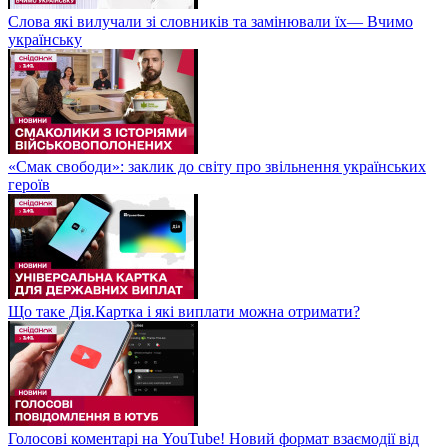
Слова які вилучали зі словників та замінювали їх— Вчимо
українську
«Смак свободи»: заклик до світу про звільнення українських
героїв
Що таке Дія.Картка і які виплати можна отримати?
Голосові коментарі на YouTube! Новий формат взаємодії від