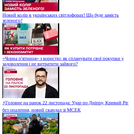
Новий колір в українських світлофорах! Що буде замість
зеленого?
«Чорна п'ятниця» з користю: як спланувати свої покупки у
задоволення і не витратити зайвого?
⚡Головне на ранок 22 листопада: Удар по Дніпру, Кривий Ріг
без опалення, новий скандал зі МСЕК