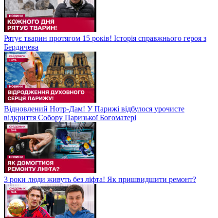
Рятує тварин протягом 15 років! Історія справжнього героя з
Бердичева
Відновлений Нотр-Дам! У Парижі відбулося урочисте
відкриття Собору Паризької Богоматері
3 роки люди живуть без ліфта! Як пришвидшити ремонт?