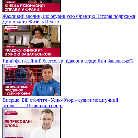
Жахливий злочин, що обурив усю Францію! Історія подружжя
Домініка та Жизель Пеліко
Який фентезійний бестселер підкорив серце Яни Завальської?
Вперше! Бій століття «Усик-Ф'юрі» судитиме штучний
інтелект! – Цікаво про спорт