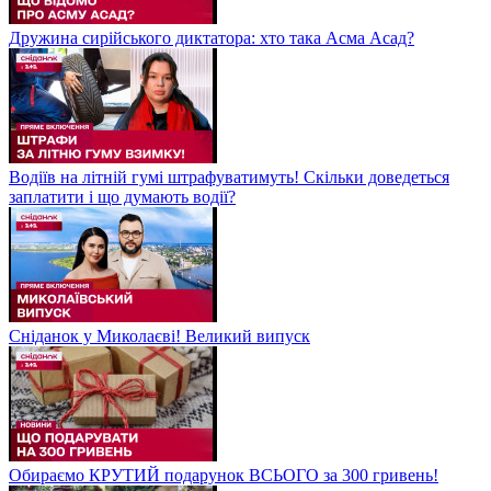
Дружина сирійського диктатора: хто така Асма Асад?
Водіїв на літній гумі штрафуватимуть! Скільки доведеться
заплатити і що думають водії?
Сніданок у Миколаєві! Великий випуск
Обираємо КРУТИЙ подарунок ВСЬОГО за 300 гривень!