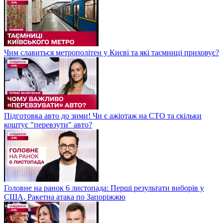
Чим славиться метрополітен у Києві та які таємниці приховує?
Підготовка авто до зими! Чи є ажіотаж на СТО та скільки
коштує "перевзути" авто?
Головне на ранок 6 листопада: Перші результати виборів у
США, Ракетна атака по Запоріжжю