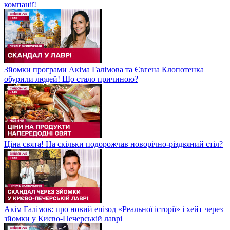
компанії!
Зйомки програми Акіма Галімова та Євгена Клопотенка
обурили людей! Що стало причиною?
Ціна свята! На скільки подорожчав новорічно-різдвяний стіл?
Акім Галімов: про новий епізод «Реальної історії» і хейт через
зйомки у Києво-Печерській лаврі