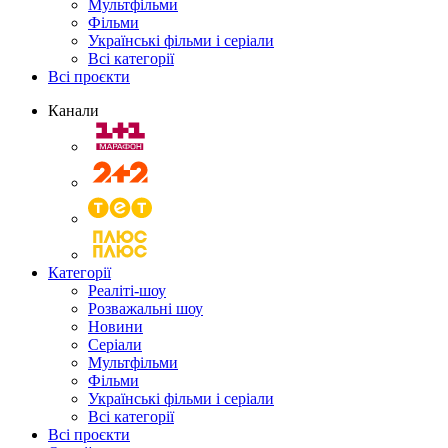
Мультфільми
Фільми
Українські фільми і серіали
Всі категорії
Всі проєкти
Канали
Категорії
Реаліті-шоу
Розважальні шоу
Новини
Серіали
Мультфільми
Фільми
Українські фільми і серіали
Всі категорії
Всі проєкти