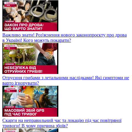
Важливо знати! Роз'яснення нового законопроєкту про дрова
в Україні! Кого можуть покарати?
Отруєння грибами з летальними наслідками! Які симптоми не
варто ігнорувати?
Скарги на неправильний час та локацію під час повітряної
тривоги! В чому причина збоїв?