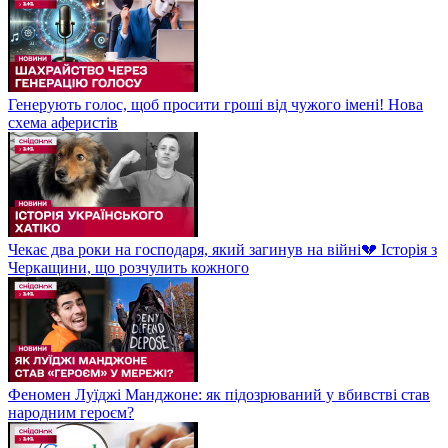
Генерують голос, щоб просити гроші від чужого імені! Нова
схема аферистів
Чекає два роки на господаря, який загинув на війні💔 Історія з
Черкащини, що розчулить кожного
Феномен Луїджі Манджоне: як підозрюваний у вбивстві став
народним героєм?