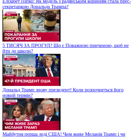
Елізабет Піпко: Як модель з радянським корінням стала прес-
секретаркою Дональда Трампа?
5 ТИСЯЧ ЗА ПРОГУЛ? Що є Поважною причиною, щоб не
йти до школи?
Дональд Трамп знову президент! Коли розпочнеться його
новий термін?
Майбутня перша леді США! Чим живе Меланія Трамп і чи