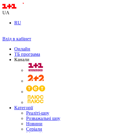
UA
RU
Вхід в кабінет
Онлайн
ТБ програма
Канали
Категорії
Реаліті-шоу
Розважальні шоу
Новини
Серіали