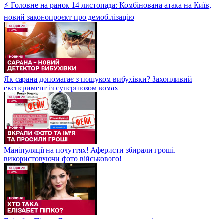
⚡ Головне на ранок 14 листопада: Комбінована атака на Київ,
новий законопроєкт про демобілізацію
Як сарана допомагає з пошуком вибухівки? Захопливий
експеримент із супернюхом комах
Маніпуляції на почуттях! Аферисти збирали гроші,
використовуючи фото військового!