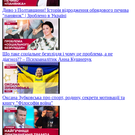
Диво з Полтавщини! Історія відродження обрядового печива
"панянок" | Зроблено в Україні
Що таке соціальне безпліддя і чому це проблема, а не
діагноз?? – Психоаналітик Анна Кушнерук
Оксана Зубковська про спорт, родину, секрети мотивації та
книгу "Філософія воїна"