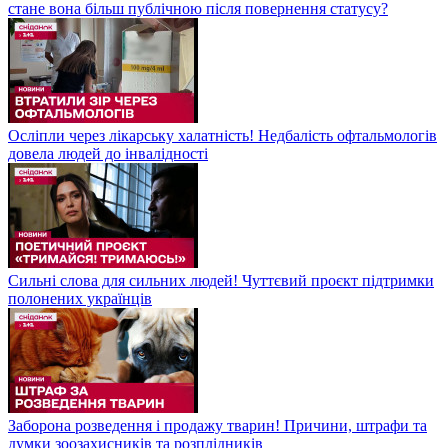
стане вона більш публічною після повернення статусу?
Осліпли через лікарську халатність! Недбалість офтальмологів
довела людей до інвалідності
Сильні слова для сильних людей! Чуттєвий проєкт підтримки
полонених українців
Заборона розведення і продажу тварин! Причини, штрафи та
думки зоозахисників та розплідників