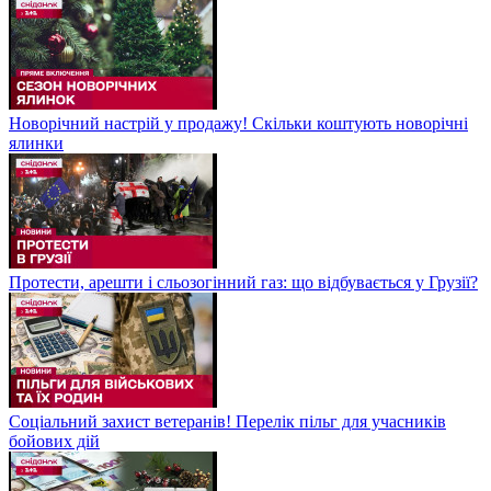
Новорічний настрій у продажу! Скільки коштують новорічні
ялинки
Протести, арешти і сльозогінний газ: що відбувається у Грузії?
Соціальний захист ветеранів! Перелік пільг для учасників
бойових дій