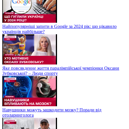
Найпопулярніші запити в Google за 2024 рік: що цікавило
українців найбільше?
Яке повсякденне життя паралімпійської чемпіонки Оксани
Зубковської? – Люди спорту
Навушники можуть зашкодити мозку? Поради від
отоларинголога