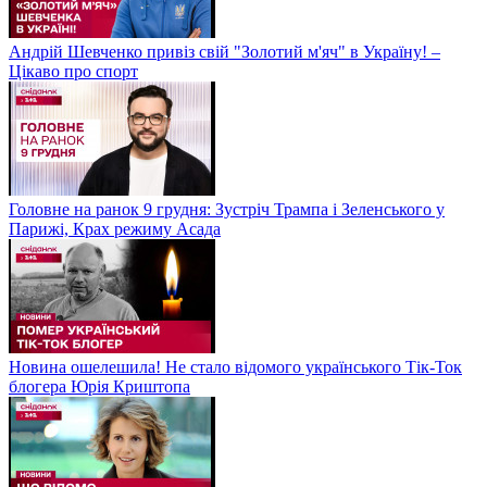
Андрій Шевченко привіз свій "Золотий м'яч" в Україну! –
Цікаво про спорт
Головне на ранок 9 грудня: Зустріч Трампа і Зеленського у
Парижі, Крах режиму Асада
Новина ошелешила! Не стало відомого українського Тік-Ток
блогера Юрія Криштопа