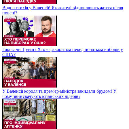
Водна стихія у Валенсії! Як жителі відновлюють життя після
повені?
Гарріс чи Трамп? Хто є фаворитом перед початком виборів у
США?
У Валенсії короля та прем'єр-міністра закидали брудом! У
чому звинувачують іспанських лідерів?