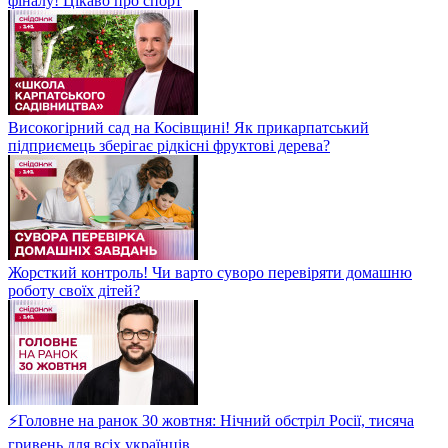
фіналу! Цікаво про спорт
Високогірний сад на Косівщині! Як прикарпатський
підприємець зберігає рідкісні фруктові дерева?
Жорсткий контроль! Чи варто суворо перевіряти домашню
роботу своїх дітей?
⚡Головне на ранок 30 жовтня: Нічний обстріл Росії, тисяча
гривень для всіх українців