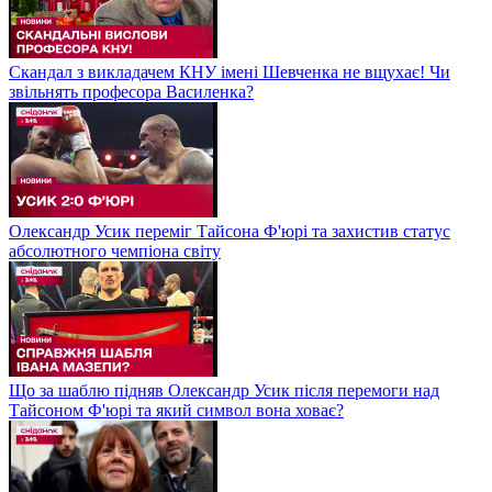
Скандал з викладачем КНУ імені Шевченка не вщухає! Чи
звільнять професора Василенка?
Олександр Усик переміг Тайсона Ф'юрі та захистив статус
абсолютного чемпіона світу
Що за шаблю підняв Олександр Усик після перемоги над
Тайсоном Ф'юрі та який символ вона ховає?