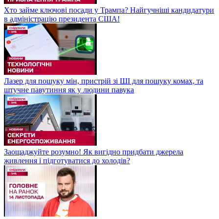
Хто займе ключові посади у Трампа? Найгучніші кандидатури
в адміністрацію президента США!
Лазер для пошуку мін, пристрій зі ШІ для пошуку комах, та
штучне павутиння як у людини павука
Заощаджуйте розумно! Як вигідно придбати джерела
живлення і підготуватися до холодів?