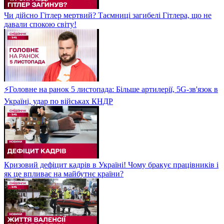
Чи дійсно Гітлер мертвий? Таємниці загибелі Гітлера, що не
давали спокою світу!
⚡Головне на ранок 5 листопада: Більше артилерії, 5G-зв'язок в
Україні, удар по військах КНДР
Кризовий дефіцит кадрів в Україні! Чому бракує працівників і
як це впливає на майбутнє країни?