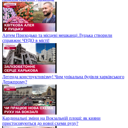
Артем Приходько та місцеві мешканці Луцька створили
справжнє ЧУДО в місті!
Легенда конструктивізму! Чим унікальна будівля харківського
Держпрому?
Кардинальні зміни на Вокзальній площі: як кияни
пристосовуються до нової схеми руху?