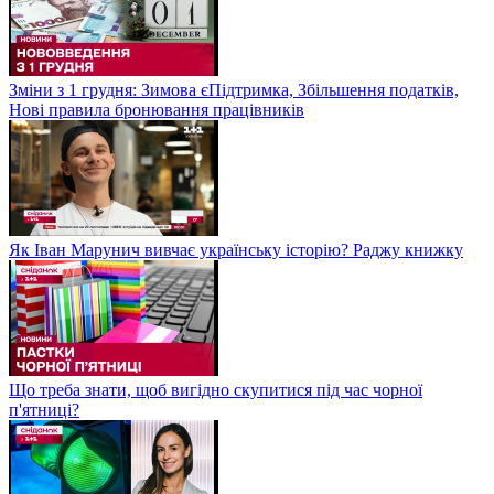
Зміни з 1 грудня: Зимова єПідтримка, Збільшення податків,
Нові правила бронювання працівників
Як Іван Марунич вивчає українську історію? Раджу книжку
Що треба знати, щоб вигідно скупитися під час чорної
п'ятниці?