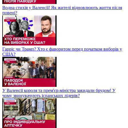
Водна стихія у Валенсії! Як жителі відновлюють життя після
повені?
Гарріс чи Трамп? Хто є фаворитом перед початком виборів у
США?
У Валенсії короля та прем'єр-міністра закидали брудом! У
чому звинувачують іспанських лідерів?