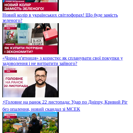
Новий колір в українських світлофорах! Що буде замість
зеленого?
«Чорна п'ятниця» з користю: як спланувати свої покупки у
задоволення і не витратити зайвого?
⚡Головне на ранок 22 листопада: Удар по Дніпру, Кривий Ріг
без опалення, новий скандал зі МСЕК