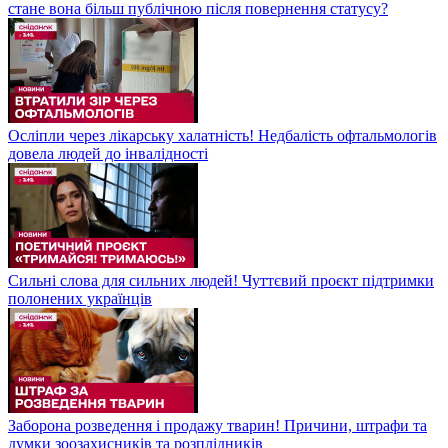
стане вона більш публічною після повернення статусу?
Осліпли через лікарську халатність! Недбалість офтальмологів
довела людей до інвалідності
Сильні слова для сильних людей! Чуттєвий проєкт підтримки
полонених українців
Заборона розведення і продажу тварин! Причини, штрафи та
думки зоозахисників та розплідників