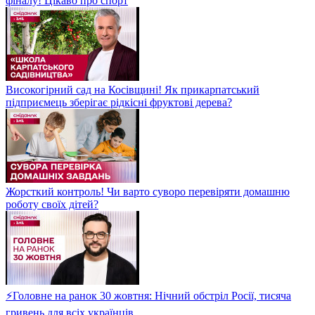
фіналу! Цікаво про спорт
Високогірний сад на Косівщині! Як прикарпатський
підприємець зберігає рідкісні фруктові дерева?
Жорсткий контроль! Чи варто суворо перевіряти домашню
роботу своїх дітей?
⚡Головне на ранок 30 жовтня: Нічний обстріл Росії, тисяча
гривень для всіх українців