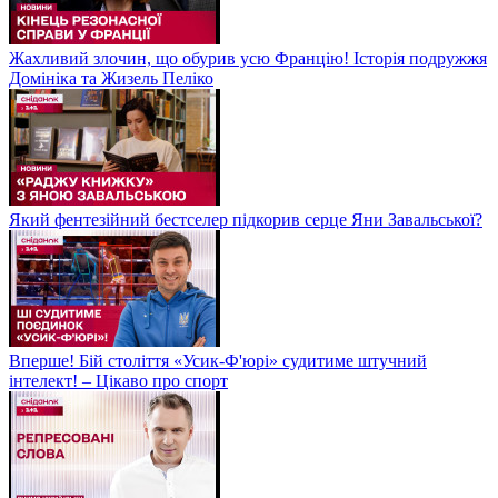
Жахливий злочин, що обурив усю Францію! Історія подружжя
Домініка та Жизель Пеліко
Який фентезійний бестселер підкорив серце Яни Завальської?
Вперше! Бій століття «Усик-Ф'юрі» судитиме штучний
інтелект! – Цікаво про спорт