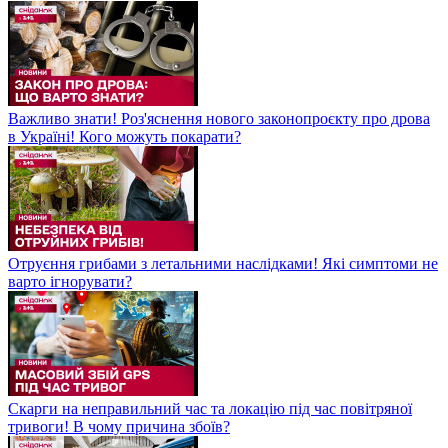
Важливо знати! Роз'яснення нового законопроєкту про дрова
в Україні! Кого можуть покарати?
Отруєння грибами з летальними наслідками! Які симптоми не
варто ігнорувати?
Скарги на неправильний час та локацію під час повітряної
тривоги! В чому причина збоїв?