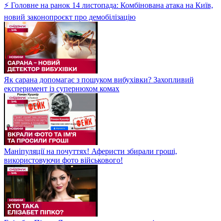
⚡ Головне на ранок 14 листопада: Комбінована атака на Київ,
новий законопроєкт про демобілізацію
Як сарана допомагає з пошуком вибухівки? Захопливий
експеримент із супернюхом комах
Маніпуляції на почуттях! Аферисти збирали гроші,
використовуючи фото військового!