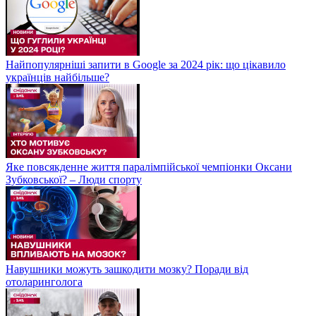
Найпопулярніші запити в Google за 2024 рік: що цікавило
українців найбільше?
Яке повсякденне життя паралімпійської чемпіонки Оксани
Зубковської? – Люди спорту
Навушники можуть зашкодити мозку? Поради від
отоларинголога