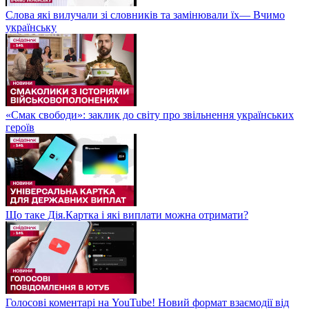
Слова які вилучали зі словників та замінювали їх— Вчимо
українську
«Смак свободи»: заклик до світу про звільнення українських
героїв
Що таке Дія.Картка і які виплати можна отримати?
Голосові коментарі на YouTube! Новий формат взаємодії від