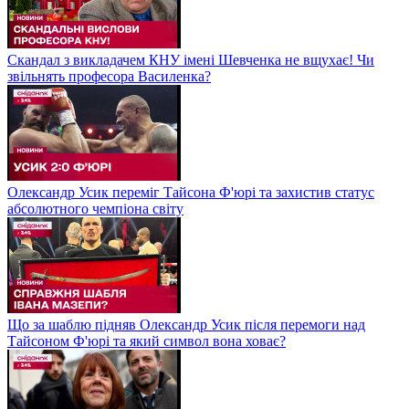
Скандал з викладачем КНУ імені Шевченка не вщухає! Чи
звільнять професора Василенка?
Олександр Усик переміг Тайсона Ф'юрі та захистив статус
абсолютного чемпіона світу
Що за шаблю підняв Олександр Усик після перемоги над
Тайсоном Ф'юрі та який символ вона ховає?