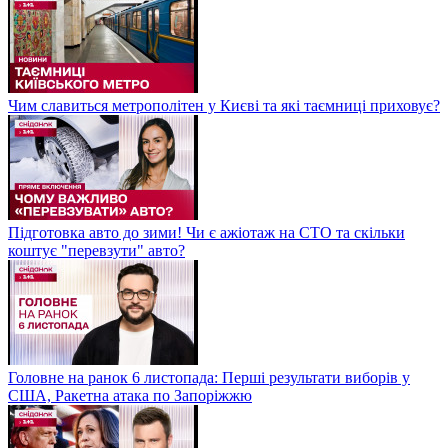
Чим славиться метрополітен у Києві та які таємниці приховує?
Підготовка авто до зими! Чи є ажіотаж на СТО та скільки
коштує "перевзути" авто?
Головне на ранок 6 листопада: Перші результати виборів у
США, Ракетна атака по Запоріжжю