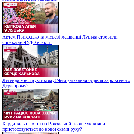
Артем Приходько та місцеві мешканці Луцька створили
справжнє ЧУДО в місті!
Легенда конструктивізму! Чим унікальна будівля харківського
Держпрому?
Кардинальні зміни на Вокзальній площі: як кияни
пристосовуються до нової схеми руху?