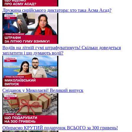
Дружина сирійського диктатора: хто така Асма Асад?
Водіїв на літній гумі штрафуватимуть! Скільки доведеться
заплатити і що думають водії?
Сніданок у Миколаєві! Великий випуск
Обираємо КРУТИЙ подарунок ВСЬОГО за 300 гривень!