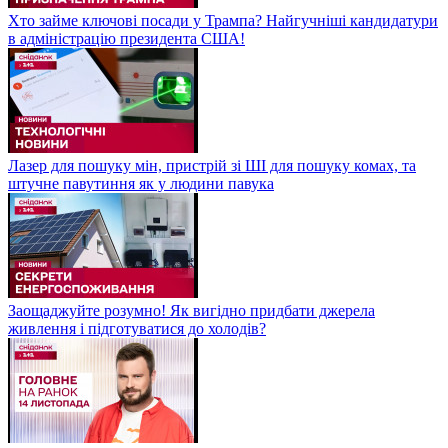
Хто займе ключові посади у Трампа? Найгучніші кандидатури
в адміністрацію президента США!
Лазер для пошуку мін, пристрій зі ШІ для пошуку комах, та
штучне павутиння як у людини павука
Заощаджуйте розумно! Як вигідно придбати джерела
живлення і підготуватися до холодів?