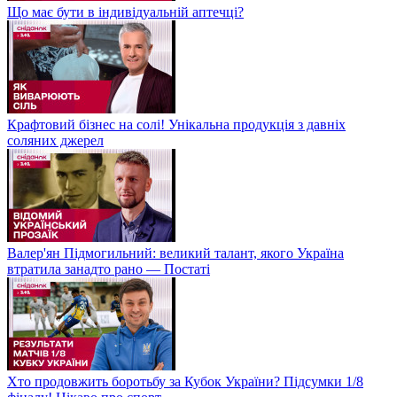
Що має бути в індивідуальній аптечці?
Крафтовий бізнес на солі! Унікальна продукція з давніх
соляних джерел
Валер'ян Підмогильний: великий талант, якого Україна
втратила занадто рано — Постаті
Хто продовжить боротьбу за Кубок України? Підсумки 1/8