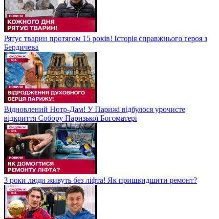
Рятує тварин протягом 15 років! Історія справжнього героя з
Бердичева
Відновлений Нотр-Дам! У Парижі відбулося урочисте
відкриття Собору Паризької Богоматері
3 роки люди живуть без ліфта! Як пришвидшити ремонт?