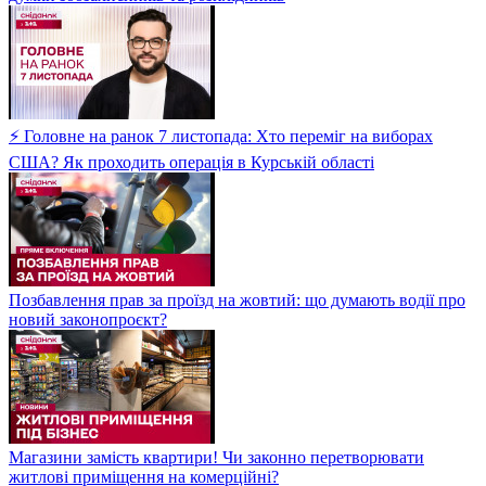
⚡ Головне на ранок 7 листопада: Хто переміг на виборах
США? Як проходить операція в Курській області
Позбавлення прав за проїзд на жовтий: що думають водії про
новий законопроєкт?
Магазини замість квартири! Чи законно перетворювати
житлові приміщення на комерційні?