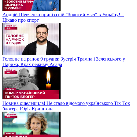
Андрій Шевченко привіз свій "Золотий м'яч" в Україну! –
Цікаво про спорт
Головне на ранок 9 грудня: Зустріч Трампа і Зеленського у
Парижі, Крах режиму Асада
Новина ошелешила! Не стало відомого українського Тік-Ток
блогера Юрія Криштопа