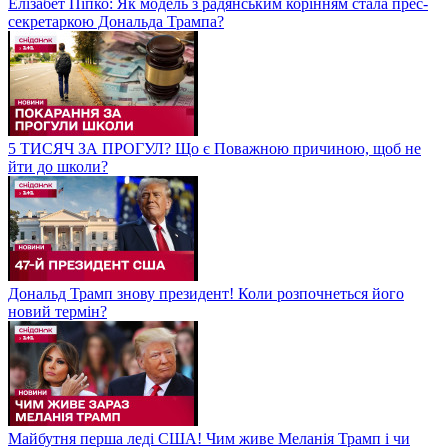
Елізабет Піпко: Як модель з радянським корінням стала прес-
секретаркою Дональда Трампа?
5 ТИСЯЧ ЗА ПРОГУЛ? Що є Поважною причиною, щоб не
йти до школи?
Дональд Трамп знову президент! Коли розпочнеться його
новий термін?
Майбутня перша леді США! Чим живе Меланія Трамп і чи