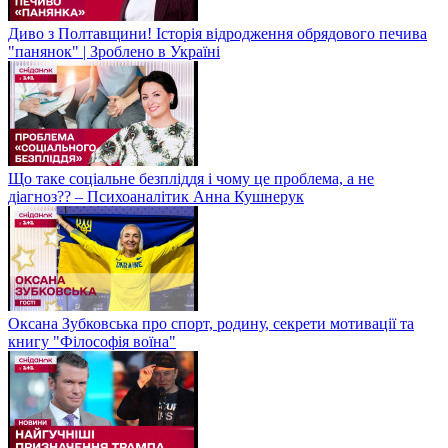
Диво з Полтавщини! Історія відродження обрядового печива
"панянок" | Зроблено в Україні
Що таке соціальне безпліддя і чому це проблема, а не
діагноз?? – Психоаналітик Анна Кушнерук
Оксана Зубковська про спорт, родину, секрети мотивації та
книгу "Філософія воїна"