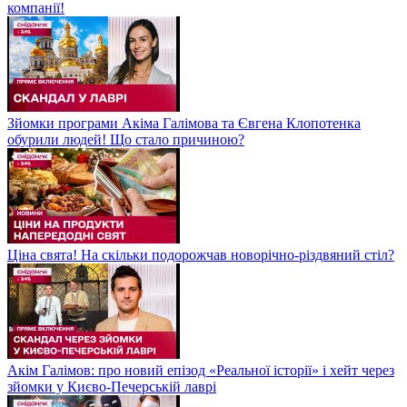
компанії!
Зйомки програми Акіма Галімова та Євгена Клопотенка
обурили людей! Що стало причиною?
Ціна свята! На скільки подорожчав новорічно-різдвяний стіл?
Акім Галімов: про новий епізод «Реальної історії» і хейт через
зйомки у Києво-Печерській лаврі