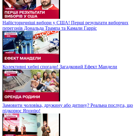
Найісторичніші вибори у США! Перші результати виборчих
перегонів Дональда Трампа та Камали Гарріс
Колективні хибні спогади! Загадковий Ефект Мандели
Замовити чоловіка, дружину або дитину? Реальна послуга, що
підкорює Японію!