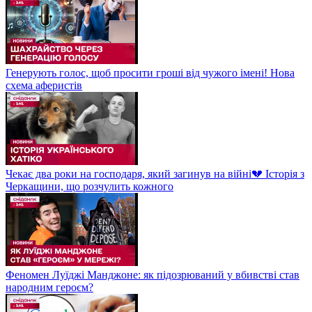
Генерують голос, щоб просити гроші від чужого імені! Нова
схема аферистів
Чекає два роки на господаря, який загинув на війні💔 Історія з
Черкащини, що розчулить кожного
Феномен Луїджі Манджоне: як підозрюваний у вбивстві став
народним героєм?