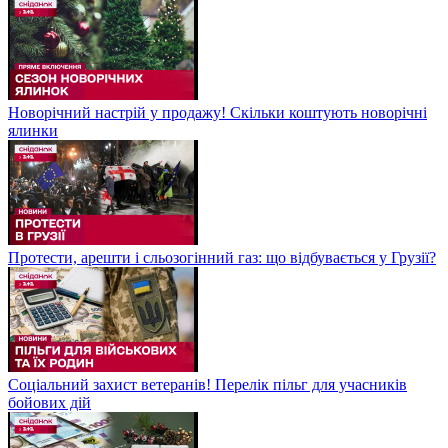
Новорічний настрій у продажу! Скільки коштують новорічні
ялинки
Протести, арешти і сльозогінний газ: що відбувається у Грузії?
Соціальний захист ветеранів! Перелік пільг для учасників
бойових дій