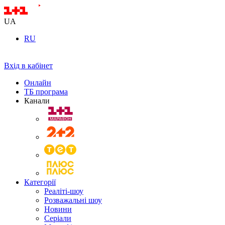
UA
RU
Вхід в кабінет
Онлайн
ТБ програма
Канали
Категорії
Реаліті-шоу
Розважальні шоу
Новини
Серіали