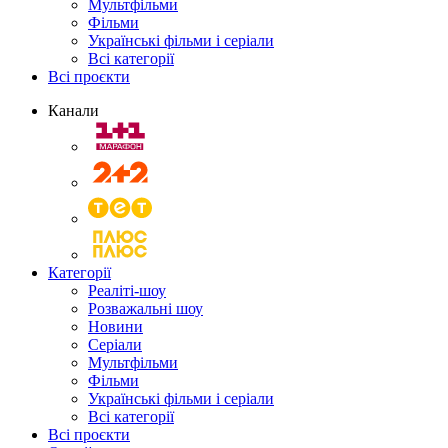
Мультфільми
Фільми
Українські фільми і серіали
Всі категорії
Всі проєкти
Канали
Категорії
Реаліті-шоу
Розважальні шоу
Новини
Серіали
Мультфільми
Фільми
Українські фільми і серіали
Всі категорії
Всі проєкти