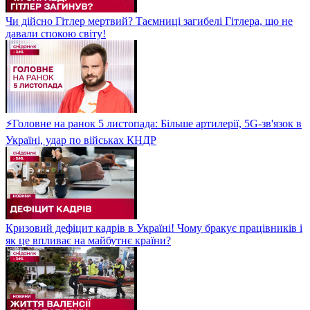
Чи дійсно Гітлер мертвий? Таємниці загибелі Гітлера, що не
давали спокою світу!
⚡Головне на ранок 5 листопада: Більше артилерії, 5G-зв'язок в
Україні, удар по військах КНДР
Кризовий дефіцит кадрів в Україні! Чому бракує працівників і
як це впливає на майбутнє країни?