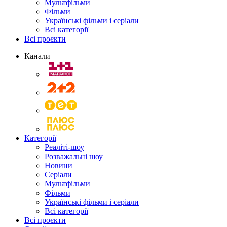
Мультфільми
Фільми
Українські фільми і серіали
Всі категорії
Всі проєкти
Канали
Категорії
Реаліті-шоу
Розважальні шоу
Новини
Серіали
Мультфільми
Фільми
Українські фільми і серіали
Всі категорії
Всі проєкти