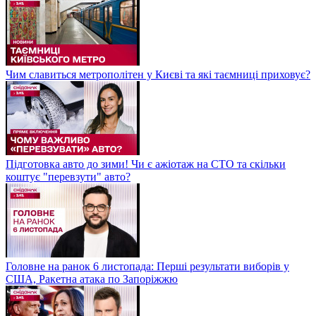
Чим славиться метрополітен у Києві та які таємниці приховує?
Підготовка авто до зими! Чи є ажіотаж на СТО та скільки
коштує "перевзути" авто?
Головне на ранок 6 листопада: Перші результати виборів у
США, Ракетна атака по Запоріжжю