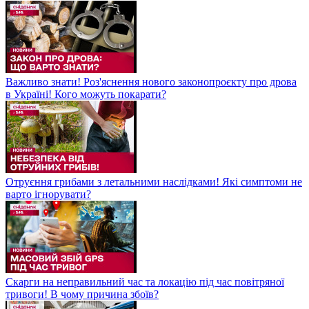
Важливо знати! Роз'яснення нового законопроєкту про дрова
в Україні! Кого можуть покарати?
Отруєння грибами з летальними наслідками! Які симптоми не
варто ігнорувати?
Скарги на неправильний час та локацію під час повітряної
тривоги! В чому причина збоїв?