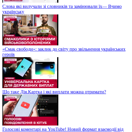
Слова які вилучали зі словників та замінювали їх— Вчимо
українську
«Смак свободи»: заклик до світу про звільнення українських
героїв
Що таке Дія.Картка і які виплати можна отримати?
Голосові коментарі на YouTube! Новий формат взаємодії від