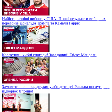
Найісторичніші вибори у США! Перші результати виборчих
перегонів Дональда Трампа та Камали Гарріс
Колективні хибні спогади! Загадковий Ефект Мандели
Замовити чоловіка, дружину або дитину? Реальна послуга, що
підкорює Японію!