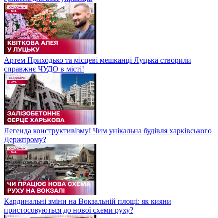
Артем Приходько та місцеві мешканці Луцька створили
справжнє ЧУДО в місті!
Легенда конструктивізму! Чим унікальна будівля харківського
Держпрому?
Кардинальні зміни на Вокзальній площі: як кияни
пристосовуються до нової схеми руху?