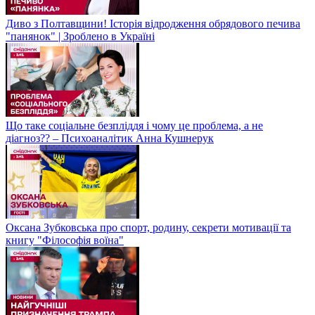
Диво з Полтавщини! Історія відродження обрядового печива
"панянок" | Зроблено в Україні
Що таке соціальне безпліддя і чому це проблема, а не
діагноз?? – Психоаналітик Анна Кушнерук
Оксана Зубковська про спорт, родину, секрети мотивації та
книгу "Філософія воїна"