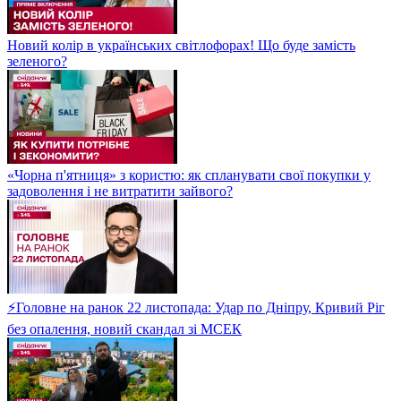
Новий колір в українських світлофорах! Що буде замість
зеленого?
«Чорна п'ятниця» з користю: як спланувати свої покупки у
задоволення і не витратити зайвого?
⚡Головне на ранок 22 листопада: Удар по Дніпру, Кривий Ріг
без опалення, новий скандал зі МСЕК