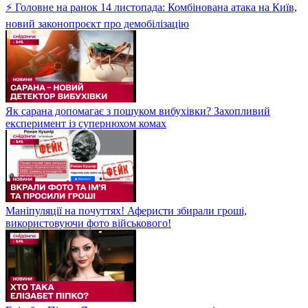
⚡ Головне на ранок 14 листопада: Комбінована атака на Київ,
новий законопроєкт про демобілізацію
Як сарана допомагає з пошуком вибухівки? Захопливий
експеримент із супернюхом комах
Маніпуляції на почуттях! Аферисти збирали гроші,
використовуючи фото військового!