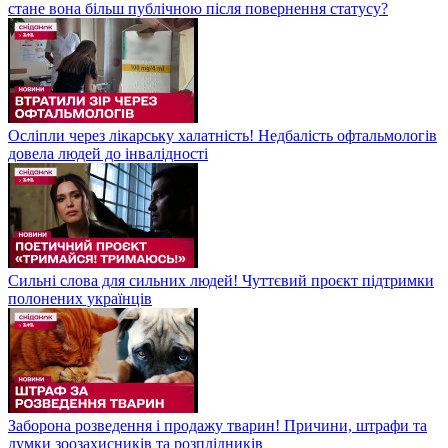
стане вона більш публічною після повернення статусу?
Осліпли через лікарську халатність! Недбалість офтальмологів
довела людей до інвалідності
Сильні слова для сильних людей! Чуттєвий проєкт підтримки
полонених українців
Заборона розведення і продажу тварин! Причини, штрафи та
думки зоозахисників та розплідників