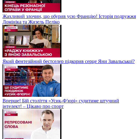
Жахливий злочин, що обурив усю Францію! Історія подружжя
Домініка та Жизель Пеліко
Який фентезійний бестселер підкорив серце Яни Завальської?
Вперше! Бій століття «Усик-Ф'юрі» судитиме штучний
інтелект! – Цікаво про спорт