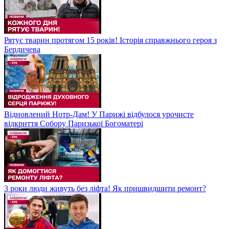
Рятує тварин протягом 15 років! Історія справжнього героя з
Бердичева
Відновлений Нотр-Дам! У Парижі відбулося урочисте
відкриття Собору Паризької Богоматері
3 роки люди живуть без ліфта! Як пришвидшити ремонт?