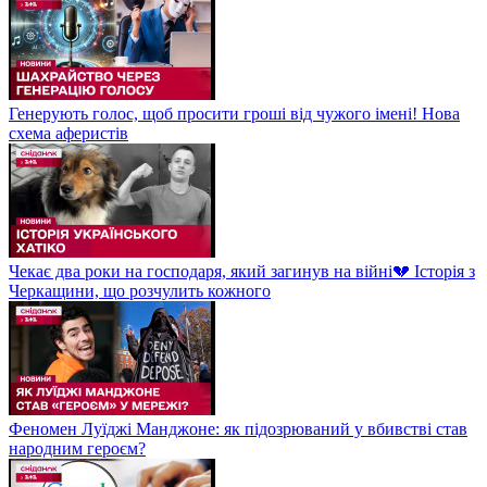
Генерують голос, щоб просити гроші від чужого імені! Нова
схема аферистів
Чекає два роки на господаря, який загинув на війні💔 Історія з
Черкащини, що розчулить кожного
Феномен Луїджі Манджоне: як підозрюваний у вбивстві став
народним героєм?