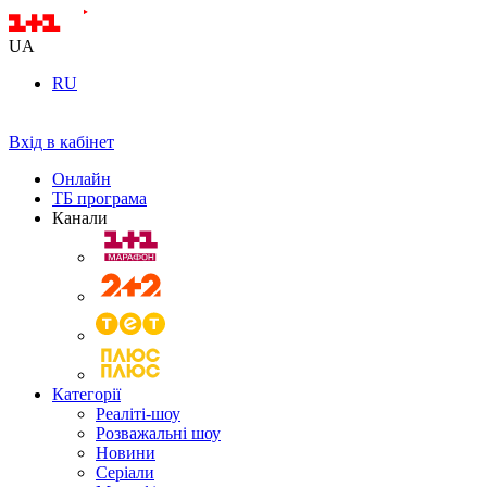
UA
RU
Вхід в кабінет
Онлайн
ТБ програма
Канали
Категорії
Реаліті-шоу
Розважальні шоу
Новини
Серіали