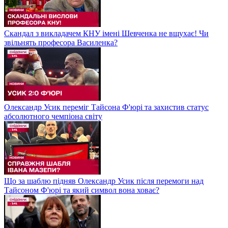
Скандал з викладачем КНУ імені Шевченка не вщухає! Чи
звільнять професора Василенка?
Олександр Усик переміг Тайсона Ф'юрі та захистив статус
абсолютного чемпіона світу
Що за шаблю підняв Олександр Усик після перемоги над
Тайсоном Ф'юрі та який символ вона ховає?