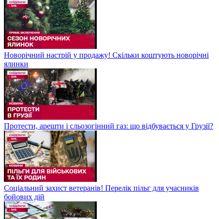
Новорічний настрій у продажу! Скільки коштують новорічні
ялинки
Протести, арешти і сльозогінний газ: що відбувається у Грузії?
Соціальний захист ветеранів! Перелік пільг для учасників
бойових дій