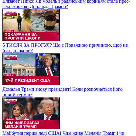
Елізабет Піпко: Як модель з радянським корінням стала прес-
секретаркою Дональда Трампа?
5 ТИСЯЧ ЗА ПРОГУЛ? Що є Поважною причиною, щоб не
йти до школи?
Дональд Трамп знову президент! Коли розпочнеться його
новий термін?
Майбутня перша леді США! Чим живе Меланія Трамп і чи