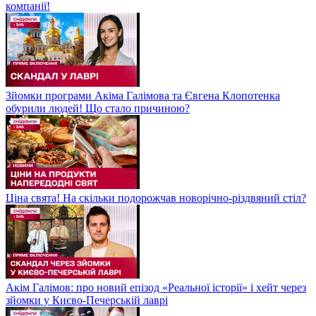
компанії!
Зйомки програми Акіма Галімова та Євгена Клопотенка
обурили людей! Що стало причиною?
Ціна свята! На скільки подорожчав новорічно-різдвяний стіл?
Акім Галімов: про новий епізод «Реальної історії» і хейт через
зйомки у Києво-Печерській лаврі