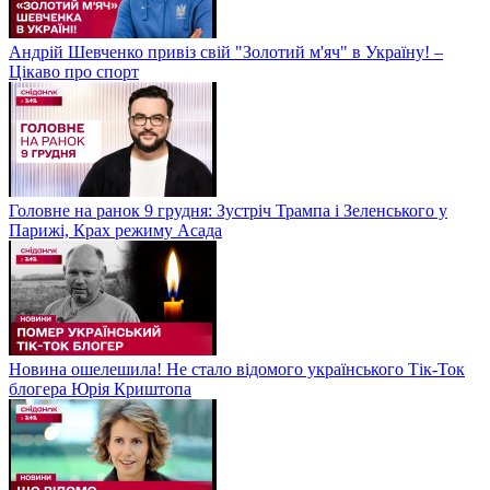
Андрій Шевченко привіз свій "Золотий м'яч" в Україну! –
Цікаво про спорт
Головне на ранок 9 грудня: Зустріч Трампа і Зеленського у
Парижі, Крах режиму Асада
Новина ошелешила! Не стало відомого українського Тік-Ток
блогера Юрія Криштопа