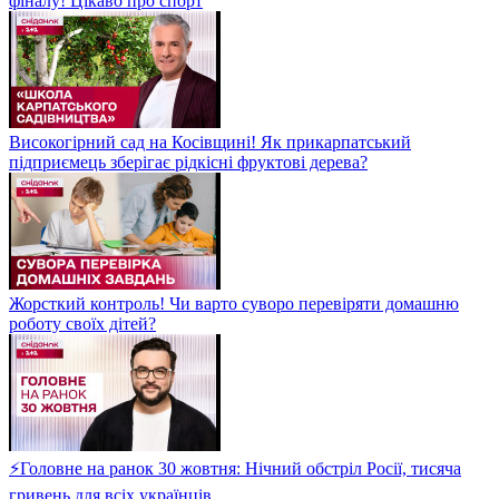
фіналу! Цікаво про спорт
Високогірний сад на Косівщині! Як прикарпатський
підприємець зберігає рідкісні фруктові дерева?
Жорсткий контроль! Чи варто суворо перевіряти домашню
роботу своїх дітей?
⚡Головне на ранок 30 жовтня: Нічний обстріл Росії, тисяча
гривень для всіх українців