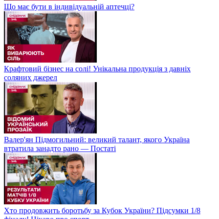
Що має бути в індивідуальній аптечці?
Крафтовий бізнес на солі! Унікальна продукція з давніх
соляних джерел
Валер'ян Підмогильний: великий талант, якого Україна
втратила занадто рано — Постаті
Хто продовжить боротьбу за Кубок України? Підсумки 1/8