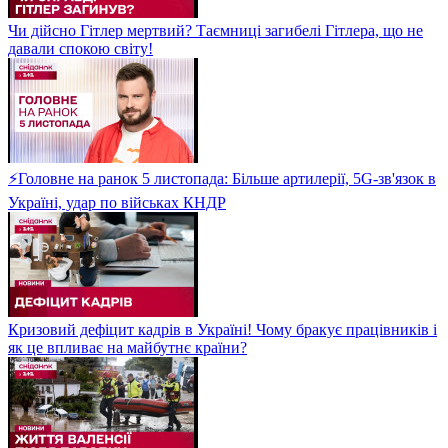
Чи дійсно Гітлер мертвий? Таємниці загибелі Гітлера, що не
давали спокою світу!
⚡Головне на ранок 5 листопада: Більше артилерії, 5G-зв'язок в
Україні, удар по військах КНДР
Кризовий дефіцит кадрів в Україні! Чому бракує працівників і
як це впливає на майбутнє країни?