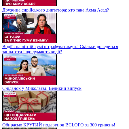
Дружина сирійського диктатора: хто така Асма Асад?
Водіїв на літній гумі штрафуватимуть! Скільки доведеться
заплатити і що думають водії?
Сніданок у Миколаєві! Великий випуск
Обираємо КРУТИЙ подарунок ВСЬОГО за 300 гривень!