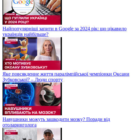
Найпопулярніші запити в Google за 2024 рік: що цікавило
українців найбільше?
Яке повсякденне життя паралімпійської чемпіонки Оксани
Зубковської? – Люди спорту
Навушники можуть зашкодити мозку? Поради від
отоларинголога