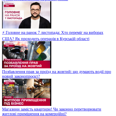
⚡ Головне на ранок 7 листопада: Хто переміг на виборах
США? Як проходить операція в Курській області
Позбавлення прав за проїзд на жовтий: що думають водії про
новий законопроєкт?
Магазини замість квартири! Чи законно перетворювати
житлові приміщення на комерційні?