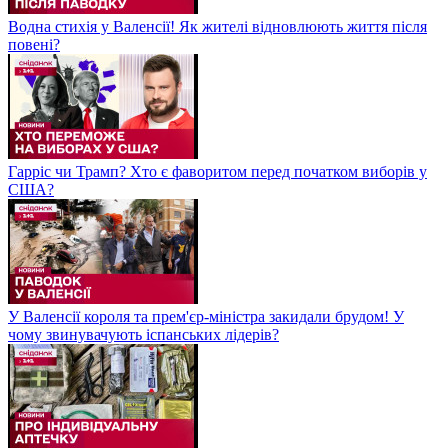
Водна стихія у Валенсії! Як жителі відновлюють життя після
повені?
Гарріс чи Трамп? Хто є фаворитом перед початком виборів у
США?
У Валенсії короля та прем'єр-міністра закидали брудом! У
чому звинувачують іспанських лідерів?