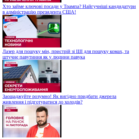
Хто займе ключові посади у Трампа? Найгучніші кандидатури
в адміністрацію президента США!
Лазер для пошуку мін, пристрій зі ШІ для пошуку комах, та
штучне павутиння як у людини павука
Заощаджуйте розумно! Як вигідно придбати джерела
живлення і підготуватися до холодів?