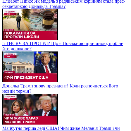
Елізабет Піпко: Як модель з радянським корінням стала прес-
секретаркою Дональда Трампа?
5 ТИСЯЧ ЗА ПРОГУЛ? Що є Поважною причиною, щоб не
йти до школи?
Дональд Трамп знову президент! Коли розпочнеться його
новий термін?
Майбутня перша леді США! Чим живе Меланія Трамп і чи