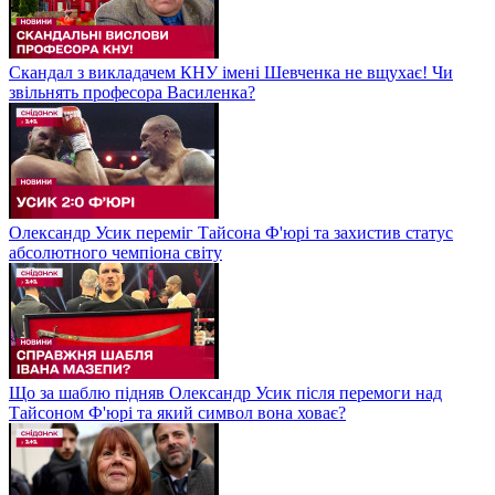
Скандал з викладачем КНУ імені Шевченка не вщухає! Чи
звільнять професора Василенка?
Олександр Усик переміг Тайсона Ф'юрі та захистив статус
абсолютного чемпіона світу
Що за шаблю підняв Олександр Усик після перемоги над
Тайсоном Ф'юрі та який символ вона ховає?