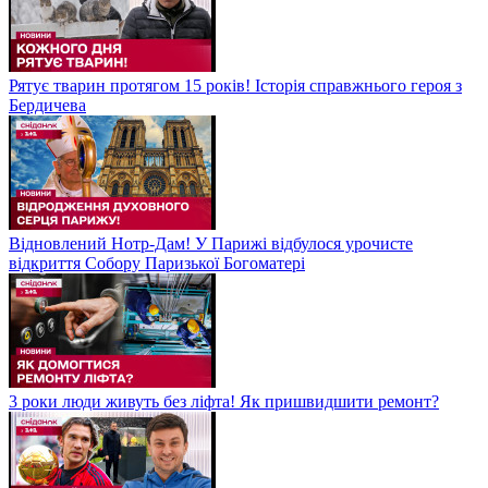
Рятує тварин протягом 15 років! Історія справжнього героя з
Бердичева
Відновлений Нотр-Дам! У Парижі відбулося урочисте
відкриття Собору Паризької Богоматері
3 роки люди живуть без ліфта! Як пришвидшити ремонт?