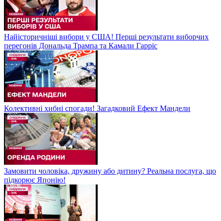
Найісторичніші вибори у США! Перші результати виборчих
перегонів Дональда Трампа та Камали Гарріс
Колективні хибні спогади! Загадковий Ефект Мандели
Замовити чоловіка, дружину або дитину? Реальна послуга, що
підкорює Японію!