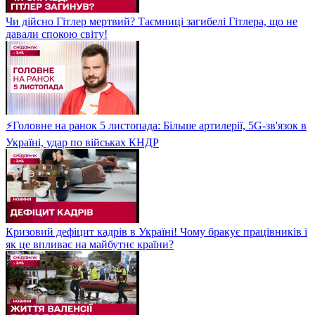
Чи дійсно Гітлер мертвий? Таємниці загибелі Гітлера, що не
давали спокою світу!
⚡Головне на ранок 5 листопада: Більше артилерії, 5G-зв'язок в
Україні, удар по військах КНДР
Кризовий дефіцит кадрів в Україні! Чому бракує працівників і
як це впливає на майбутнє країни?