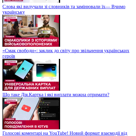
Слова які вилучали зі словників та замінювали їх— Вчимо
українську
«Смак свободи»: заклик до світу про звільнення українських
героїв
Що таке Дія.Картка і які виплати можна отримати?
Голосові коментарі на YouTube! Новий формат взаємодії від