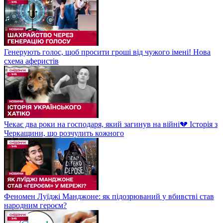
Генерують голос, щоб просити гроші від чужого імені! Нова
схема аферистів
Чекає два роки на господаря, який загинув на війні💔 Історія з
Черкащини, що розчулить кожного
Феномен Луїджі Манджоне: як підозрюваний у вбивстві став
народним героєм?