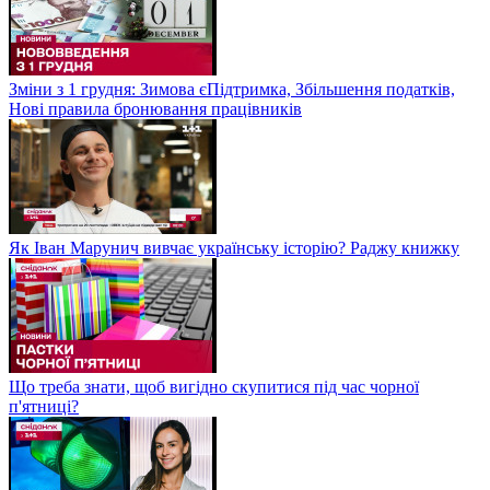
Зміни з 1 грудня: Зимова єПідтримка, Збільшення податків,
Нові правила бронювання працівників
Як Іван Марунич вивчає українську історію? Раджу книжку
Що треба знати, щоб вигідно скупитися під час чорної
п'ятниці?