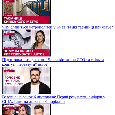
Чим славиться метрополітен у Києві та які таємниці приховує?
Підготовка авто до зими! Чи є ажіотаж на СТО та скільки
коштує "перевзути" авто?
Головне на ранок 6 листопада: Перші результати виборів у
США, Ракетна атака по Запоріжжю