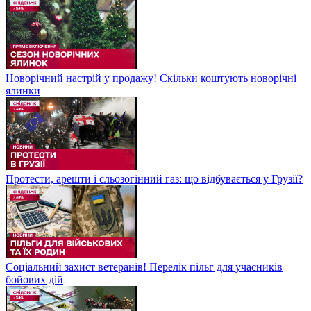
Новорічний настрій у продажу! Скільки коштують новорічні
ялинки
Протести, арешти і сльозогінний газ: що відбувається у Грузії?
Соціальний захист ветеранів! Перелік пільг для учасників
бойових дій