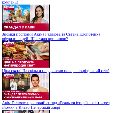
компанії!
Зйомки програми Акіма Галімова та Євгена Клопотенка
обурили людей! Що стало причиною?
Ціна свята! На скільки подорожчав новорічно-різдвяний стіл?
Акім Галімов: про новий епізод «Реальної історії» і хейт через
зйомки у Києво-Печерській лаврі