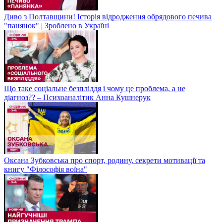
Диво з Полтавщини! Історія відродження обрядового печива
"панянок" | Зроблено в Україні
Що таке соціальне безпліддя і чому це проблема, а не
діагноз?? – Психоаналітик Анна Кушнерук
Оксана Зубковська про спорт, родину, секрети мотивації та
книгу "Філософія воїна"