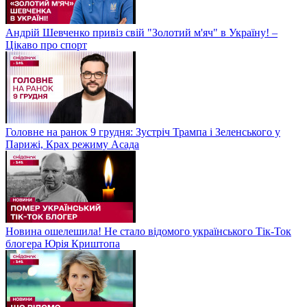
Андрій Шевченко привіз свій "Золотий м'яч" в Україну! –
Цікаво про спорт
Головне на ранок 9 грудня: Зустріч Трампа і Зеленського у
Парижі, Крах режиму Асада
Новина ошелешила! Не стало відомого українського Тік-Ток
блогера Юрія Криштопа