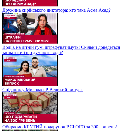
Дружина сирійського диктатора: хто така Асма Асад?
Водіїв на літній гумі штрафуватимуть! Скільки доведеться
заплатити і що думають водії?
Сніданок у Миколаєві! Великий випуск
Обираємо КРУТИЙ подарунок ВСЬОГО за 300 гривень!