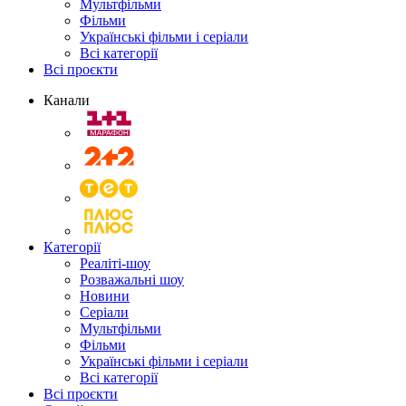
Мультфільми
Фільми
Українські фільми і серіали
Всі категорії
Всі проєкти
Канали
Категорії
Реаліті-шоу
Розважальні шоу
Новини
Серіали
Мультфільми
Фільми
Українські фільми і серіали
Всі категорії
Всі проєкти