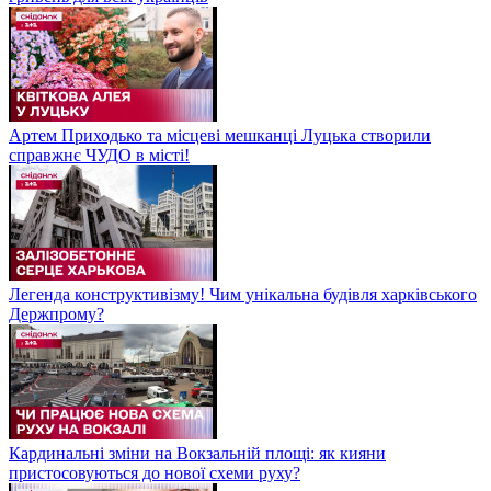
Артем Приходько та місцеві мешканці Луцька створили
справжнє ЧУДО в місті!
Легенда конструктивізму! Чим унікальна будівля харківського
Держпрому?
Кардинальні зміни на Вокзальній площі: як кияни
пристосовуються до нової схеми руху?