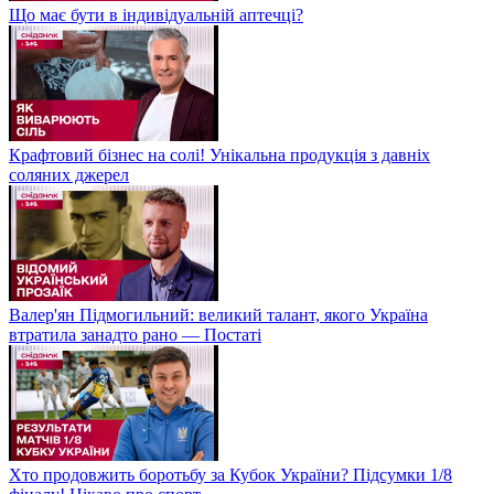
Що має бути в індивідуальній аптечці?
Крафтовий бізнес на солі! Унікальна продукція з давніх
соляних джерел
Валер'ян Підмогильний: великий талант, якого Україна
втратила занадто рано — Постаті
Хто продовжить боротьбу за Кубок України? Підсумки 1/8