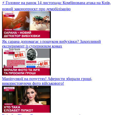
⚡ Головне на ранок 14 листопада: Комбінована атака на Київ,
новий законопроєкт про демобілізацію
Як сарана допомагає з пошуком вибухівки? Захопливий
експеримент із супернюхом комах
Маніпуляції на почуттях! Аферисти збирали гроші,
використовуючи фото військового!