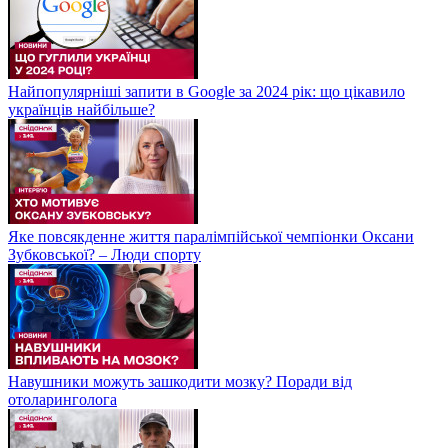
Найпопулярніші запити в Google за 2024 рік: що цікавило
українців найбільше?
Яке повсякденне життя паралімпійської чемпіонки Оксани
Зубковської? – Люди спорту
Навушники можуть зашкодити мозку? Поради від
отоларинголога