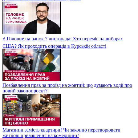
⚡ Головне на ранок 7 листопада: Хто переміг на виборах
США? Як проходить операція в Курській області
Позбавлення прав за проїзд на жовтий: що думають водії про
новий законопроєкт?
Магазини замість квартири! Чи законно перетворювати
житлові приміщення на комерційні?