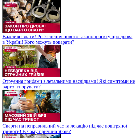
Важливо знати! Роз'яснення нового законопроєкту про дрова
в Україні! Кого можуть покарати?
Отруєння грибами з летальними наслідками! Які симптоми не
варто ігнорувати?
Скарги на неправильний час та локацію під час повітряної
тривоги! В чому причина збоїв?