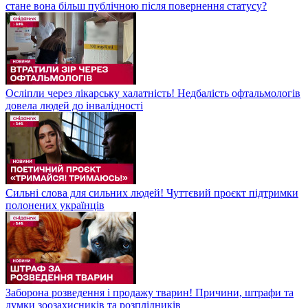
стане вона більш публічною після повернення статусу?
Осліпли через лікарську халатність! Недбалість офтальмологів
довела людей до інвалідності
Сильні слова для сильних людей! Чуттєвий проєкт підтримки
полонених українців
Заборона розведення і продажу тварин! Причини, штрафи та
думки зоозахисників та розплідників