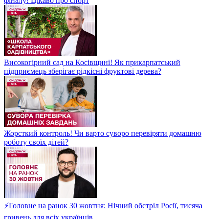
фіналу! Цікаво про спорт
Високогірний сад на Косівщині! Як прикарпатський
підприємець зберігає рідкісні фруктові дерева?
Жорсткий контроль! Чи варто суворо перевіряти домашню
роботу своїх дітей?
⚡Головне на ранок 30 жовтня: Нічний обстріл Росії, тисяча
гривень для всіх українців