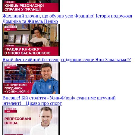
Жахливий злочин, що обурив усю Францію! Історія подружжя
Домініка та Жизель Пеліко
Який фентезійний бестселер підкорив серце Яни Завальської?
Вперше! Бій століття «Усик-Ф'юрі» судитиме штучний
інтелект! – Цікаво про спорт