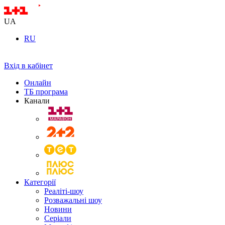
UA
RU
Вхід в кабінет
Онлайн
ТБ програма
Канали
Категорії
Реаліті-шоу
Розважальні шоу
Новини
Серіали