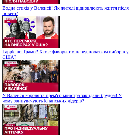
Водна стихія у Валенсії! Як жителі відновлюють життя після
повені?
Гарріс чи Трамп? Хто є фаворитом перед початком виборів у
США?
У Валенсії короля та прем'єр-міністра закидали брудом! У
чому звинувачують іспанських лідерів?