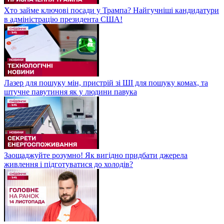
Хто займе ключові посади у Трампа? Найгучніші кандидатури
в адміністрацію президента США!
Лазер для пошуку мін, пристрій зі ШІ для пошуку комах, та
штучне павутиння як у людини павука
Заощаджуйте розумно! Як вигідно придбати джерела
живлення і підготуватися до холодів?