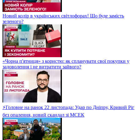
Новий колір в українських світлофорах! Що буде замість
зеленого?
«Чорна п'ятниця» з користю: як спланувати свої покупки у
задоволення і не витратити зайвого?
⚡Головне на ранок 22 листопада: Удар по Дніпру, Кривий Ріг
без опалення, новий скандал зі МСЕК