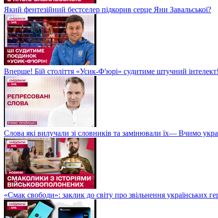
Який фентезійний бестселер підкорив серце Яни Завальської?
Вперше! Бій століття «Усик-Ф'юрі» судитиме штучний інтелект!
Слова які вилучали зі словників та замінювали їх— Вчимо укра
«Смак свободи»: заклик до світу про звільнення українських ге