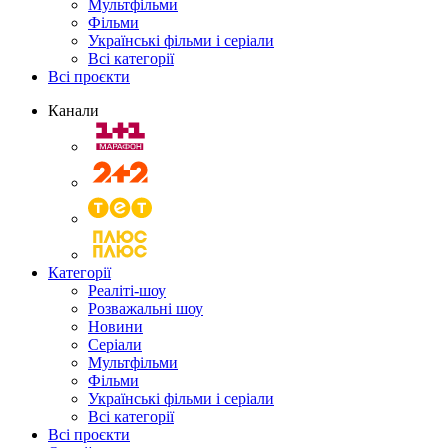
Мультфільми
Фільми
Українські фільми і серіали
Всі категорії
Всі проєкти
Канали
Категорії
Реаліті-шоу
Розважальні шоу
Новини
Серіали
Мультфільми
Фільми
Українські фільми і серіали
Всі категорії
Всі проєкти