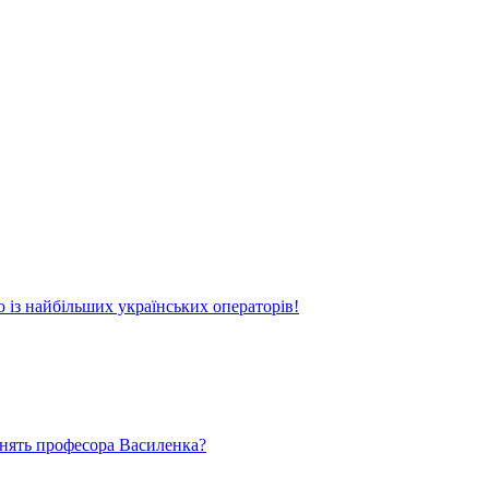
о із найбільших українських операторів!
ьнять професора Василенка?