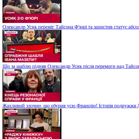
Олександр Усик переміг Тайсона Ф'юрі та захистив статус абсо
Що за шаблю підняв Олександр Усик після перемоги над Тайсон
Жахливий злочин, що обурив усю Францію! Історія подружжя Д