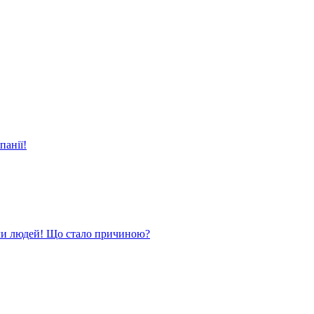
панії!
ли людей! Що стало причиною?