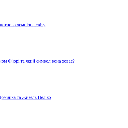
лютного чемпіона світу
ом Ф'юрі та який символ вона ховає?
омініка та Жизель Пеліко