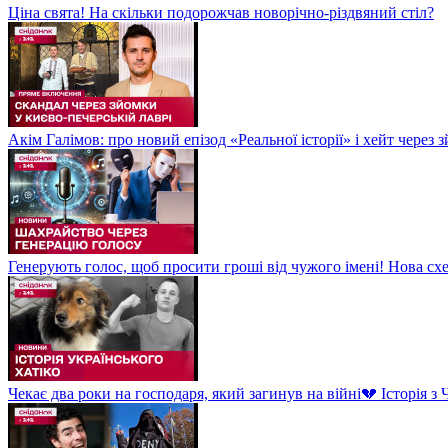
Ціна свята! На скільки подорожчав новорічно-різдвяний стіл?
Акім Галімов: про новий епізод «Реальної історії» і хейт через
Генерують голос, щоб просити гроші від чужого імені! Нова сх
Чекає два роки на господаря, який загинув на війні💔 Історія 