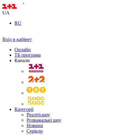
UA
RU
Вхід в кабінет
Онлайн
ТБ програма
Канали
Категорії
Реаліті-шоу
Розважальні шоу
Новини
Серіали