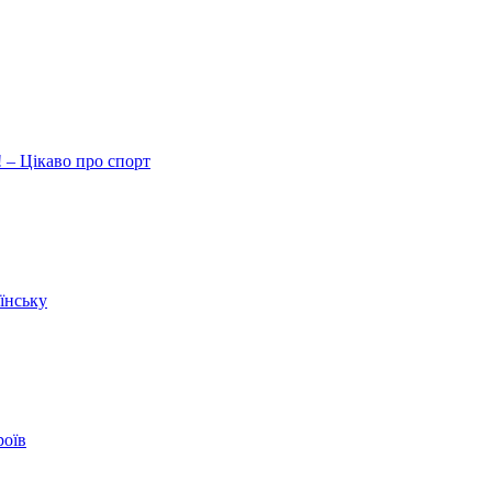
 – Цікаво про спорт
їнську
роїв