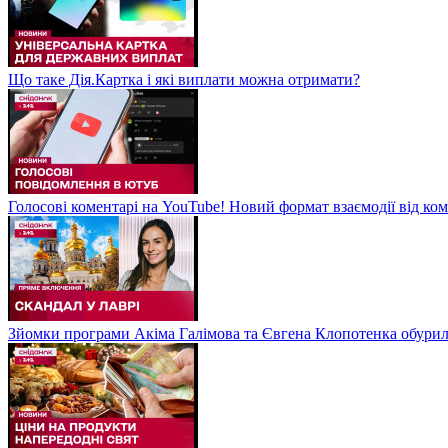
Що таке Дія.Картка і які виплати можна отримати?
Голосові коментарі на YouTube! Новий формат взаємодії від ком
Зйомки програми Акіма Галімова та Євгена Клопотенка обури