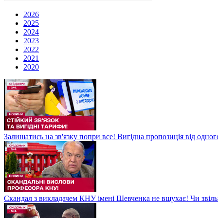
2026
2025
2024
2023
2022
2021
2020
Залишатись на зв'язку попри все! Вигідна пропозиція від одног
Скандал з викладачем КНУ імені Шевченка не вщухає! Чи звіл