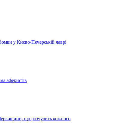
 зйомки у Києво-Печерській лаврі
ема аферистів
з Черкащини, що розчулить кожного