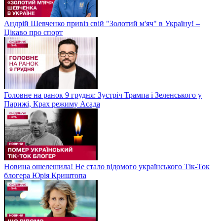
Андрій Шевченко привіз свій "Золотий м'яч" в Україну! –
Цікаво про спорт
Головне на ранок 9 грудня: Зустріч Трампа і Зеленського у
Парижі, Крах режиму Асада
Новина ошелешила! Не стало відомого українського Тік-Ток
блогера Юрія Криштопа