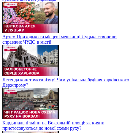
Артем Приходько та місцеві мешканці Луцька створили
справжнє ЧУДО в місті!
Легенда конструктивізму! Чим унікальна будівля харківського
Держпрому?
Кардинальні зміни на Вокзальній площі: як кияни
пристосовуються до нової схеми руху?