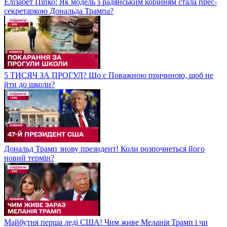
Елізабет Піпко: Як модель з радянським корінням стала прес-
секретаркою Дональда Трампа?
5 ТИСЯЧ ЗА ПРОГУЛ? Що є Поважною причиною, щоб не
йти до школи?
Дональд Трамп знову президент! Коли розпочнеться його
новий термін?
Майбутня перша леді США! Чим живе Меланія Трамп і чи