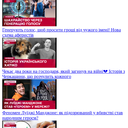
Генерують голос, щоб просити гроші від чужого імені! Нова
схема аферистів
Чекає два роки на господаря, який загинув на війні💔 Історія з
Черкащини, що розчулить кожного
Феномен Луїджі Манджоне: як підозрюваний у вбивстві став
народним героєм?