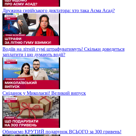
Дружина сирійського диктатора: хто така Асма Асад?
Водіїв на літній гумі штрафуватимуть! Скільки доведеться
заплатити і що думають водії?
Сніданок у Миколаєві! Великий випуск
Обираємо КРУТИЙ подарунок ВСЬОГО за 300 гривень!