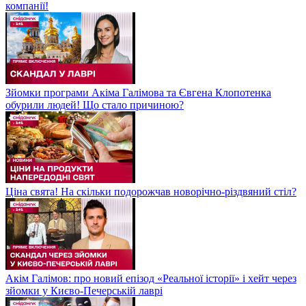
компанії!
Зйомки програми Акіма Галімова та Євгена Клопотенка
обурили людей! Що стало причиною?
Ціна свята! На скільки подорожчав новорічно-різдвяний стіл?
Акім Галімов: про новий епізод «Реальної історії» і хейт через
зйомки у Києво-Печерській лаврі