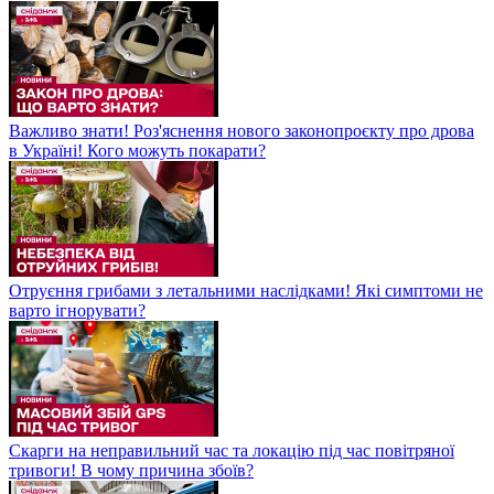
Важливо знати! Роз'яснення нового законопроєкту про дрова
в Україні! Кого можуть покарати?
Отруєння грибами з летальними наслідками! Які симптоми не
варто ігнорувати?
Скарги на неправильний час та локацію під час повітряної
тривоги! В чому причина збоїв?