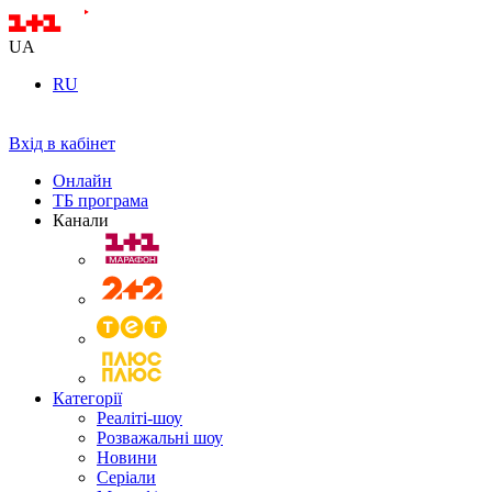
UA
RU
Вхід в кабінет
Онлайн
ТБ програма
Канали
Категорії
Реаліті-шоу
Розважальні шоу
Новини
Серіали