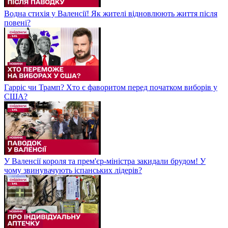
Водна стихія у Валенсії! Як жителі відновлюють життя після
повені?
Гарріс чи Трамп? Хто є фаворитом перед початком виборів у
США?
У Валенсії короля та прем'єр-міністра закидали брудом! У
чому звинувачують іспанських лідерів?