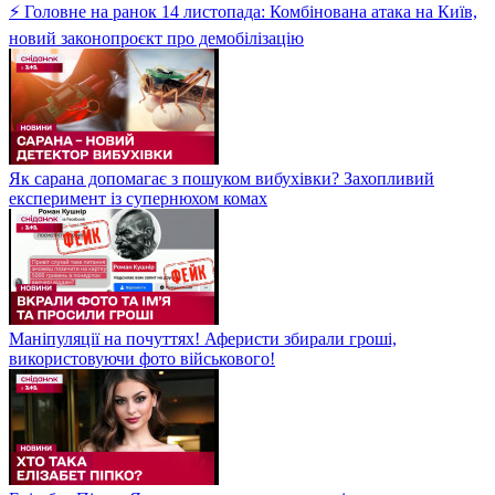
⚡ Головне на ранок 14 листопада: Комбінована атака на Київ,
новий законопроєкт про демобілізацію
Як сарана допомагає з пошуком вибухівки? Захопливий
експеримент із супернюхом комах
Маніпуляції на почуттях! Аферисти збирали гроші,
використовуючи фото військового!