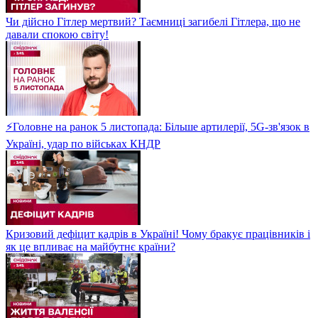
Чи дійсно Гітлер мертвий? Таємниці загибелі Гітлера, що не
давали спокою світу!
⚡Головне на ранок 5 листопада: Більше артилерії, 5G-зв'язок в
Україні, удар по військах КНДР
Кризовий дефіцит кадрів в Україні! Чому бракує працівників і
як це впливає на майбутнє країни?