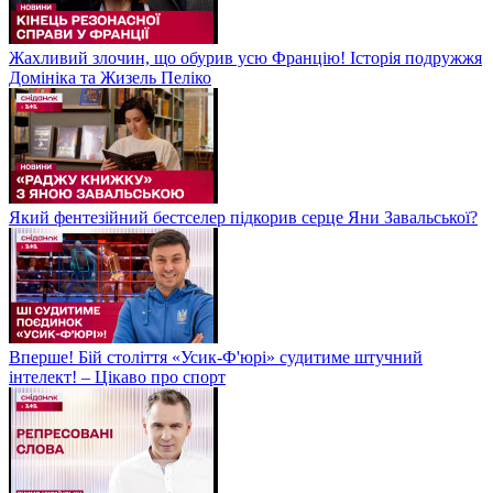
Жахливий злочин, що обурив усю Францію! Історія подружжя
Домініка та Жизель Пеліко
Який фентезійний бестселер підкорив серце Яни Завальської?
Вперше! Бій століття «Усик-Ф'юрі» судитиме штучний
інтелект! – Цікаво про спорт