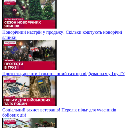
Новорічний настрій у продажу! Скільки коштують новорічні
ялинки
Протести, арешти і сльозогінний газ: що відбувається у Грузії?
Соціальний захист ветеранів! Перелік пільг для учасників
бойових дій