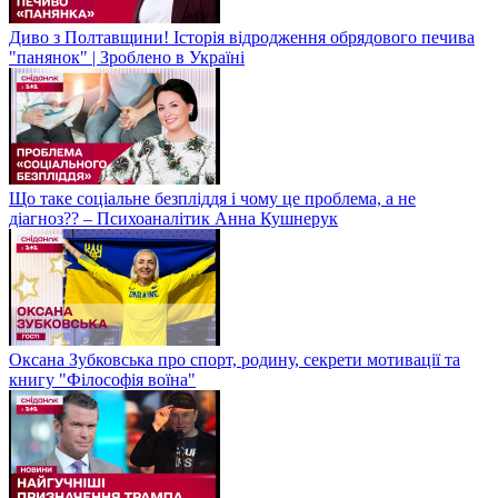
Диво з Полтавщини! Історія відродження обрядового печива
"панянок" | Зроблено в Україні
Що таке соціальне безпліддя і чому це проблема, а не
діагноз?? – Психоаналітик Анна Кушнерук
Оксана Зубковська про спорт, родину, секрети мотивації та
книгу "Філософія воїна"