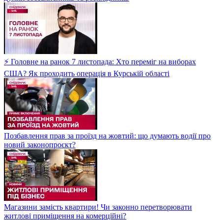
⚡ Головне на ранок 7 листопада: Хто переміг на виборах
США? Як проходить операція в Курській області
Позбавлення прав за проїзд на жовтий: що думають водії про
новий законопроєкт?
Магазини замість квартири! Чи законно перетворювати
житлові приміщення на комерційні?