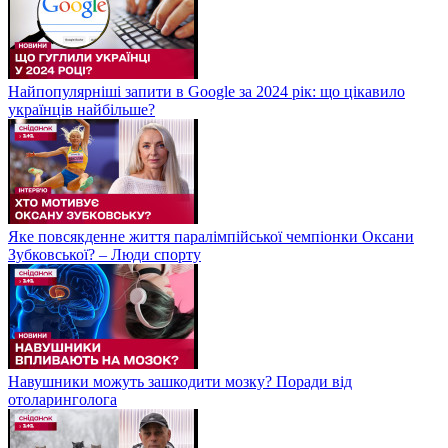
Найпопулярніші запити в Google за 2024 рік: що цікавило
українців найбільше?
Яке повсякденне життя паралімпійської чемпіонки Оксани
Зубковської? – Люди спорту
Навушники можуть зашкодити мозку? Поради від
отоларинголога