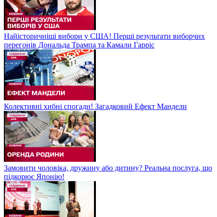
Найісторичніші вибори у США! Перші результати виборчих
перегонів Дональда Трампа та Камали Гарріс
Колективні хибні спогади! Загадковий Ефект Мандели
Замовити чоловіка, дружину або дитину? Реальна послуга, що
підкорює Японію!