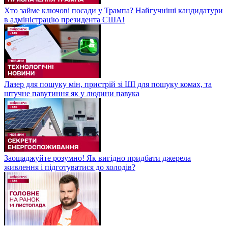
Хто займе ключові посади у Трампа? Найгучніші кандидатури
в адміністрацію президента США!
Лазер для пошуку мін, пристрій зі ШІ для пошуку комах, та
штучне павутиння як у людини павука
Заощаджуйте розумно! Як вигідно придбати джерела
живлення і підготуватися до холодів?