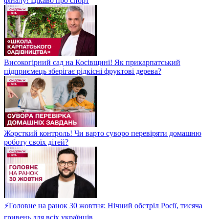
фіналу! Цікаво про спорт
Високогірний сад на Косівщині! Як прикарпатський
підприємець зберігає рідкісні фруктові дерева?
Жорсткий контроль! Чи варто суворо перевіряти домашню
роботу своїх дітей?
⚡Головне на ранок 30 жовтня: Нічний обстріл Росії, тисяча
гривень для всіх українців