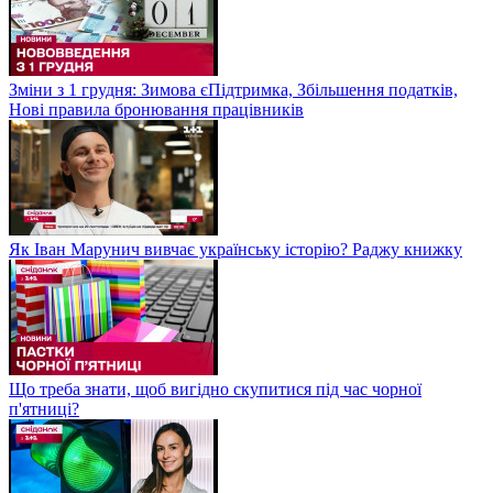
Зміни з 1 грудня: Зимова єПідтримка, Збільшення податків,
Нові правила бронювання працівників
Як Іван Марунич вивчає українську історію? Раджу книжку
Що треба знати, щоб вигідно скупитися під час чорної
п'ятниці?