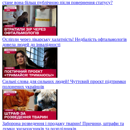
стане вона більш публічною після повернення статусу?
Осліпли через лікарську халатність! Недбалість офтальмологів
довела людей до інвалідності
Сильні слова для сильних людей! Чуттєвий проєкт підтримки
полонених українців
Заборона розведення і продажу тварин! Причини, штрафи та
думки зоозахисників та розплідників