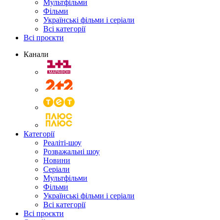
Мультфільми
Фільми
Українські фільми і серіали
Всі категорії
Всі проєкти
Канали
Категорії
Реаліті-шоу
Розважальні шоу
Новини
Серіали
Мультфільми
Фільми
Українські фільми і серіали
Всі категорії
Всі проєкти