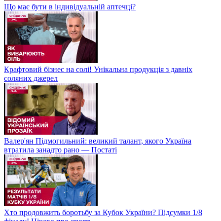
Що має бути в індивідуальній аптечці?
Крафтовий бізнес на солі! Унікальна продукція з давніх
соляних джерел
Валер'ян Підмогильний: великий талант, якого Україна
втратила занадто рано — Постаті
Хто продовжить боротьбу за Кубок України? Підсумки 1/8