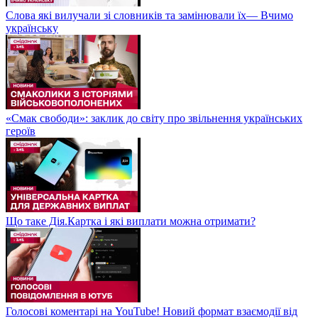
Слова які вилучали зі словників та замінювали їх— Вчимо
українську
«Смак свободи»: заклик до світу про звільнення українських
героїв
Що таке Дія.Картка і які виплати можна отримати?
Голосові коментарі на YouTube! Новий формат взаємодії від