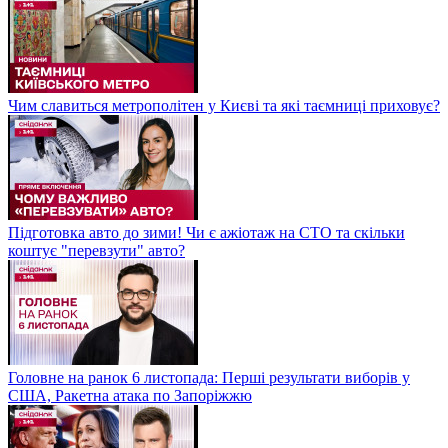
Чим славиться метрополітен у Києві та які таємниці приховує?
Підготовка авто до зими! Чи є ажіотаж на СТО та скільки
коштує "перевзути" авто?
Головне на ранок 6 листопада: Перші результати виборів у
США, Ракетна атака по Запоріжжю