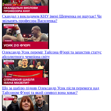
Скандал з викладачем КНУ імені Шевченка не вщухає! Чи
звільнять професора Василенка?
Олександр Усик переміг Тайсона Ф'юрі та захистив статус
абсолютного чемпіона світу
Що за шаблю підняв Олександр Усик після перемоги над
Тайсоном Ф'юрі та який символ вона ховає?