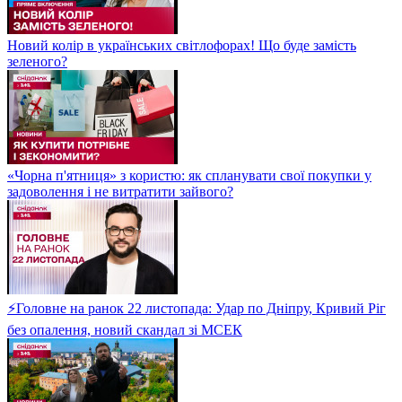
Новий колір в українських світлофорах! Що буде замість
зеленого?
«Чорна п'ятниця» з користю: як спланувати свої покупки у
задоволення і не витратити зайвого?
⚡Головне на ранок 22 листопада: Удар по Дніпру, Кривий Ріг
без опалення, новий скандал зі МСЕК