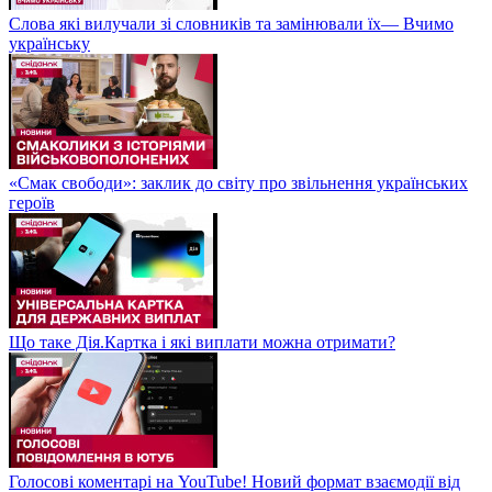
Слова які вилучали зі словників та замінювали їх— Вчимо
українську
«Смак свободи»: заклик до світу про звільнення українських
героїв
Що таке Дія.Картка і які виплати можна отримати?
Голосові коментарі на YouTube! Новий формат взаємодії від