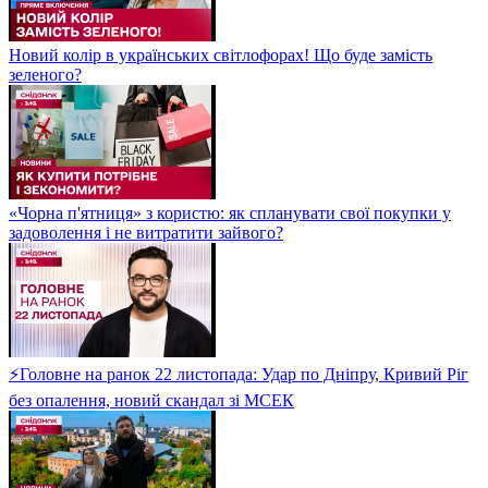
Новий колір в українських світлофорах! Що буде замість
зеленого?
«Чорна п'ятниця» з користю: як спланувати свої покупки у
задоволення і не витратити зайвого?
⚡Головне на ранок 22 листопада: Удар по Дніпру, Кривий Ріг
без опалення, новий скандал зі МСЕК