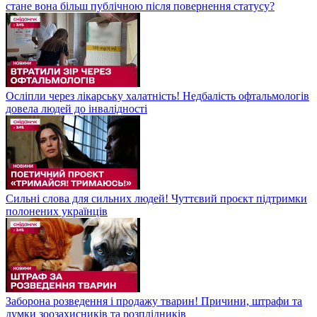
стане вона більш публічною після повернення статусу?
Осліпли через лікарську халатність! Недбалість офтальмологів
довела людей до інвалідності
Сильні слова для сильних людей! Чуттєвий проєкт підтримки
полонених українців
Заборона розведення і продажу тварин! Причини, штрафи та
думки зоозахисників та розплідників