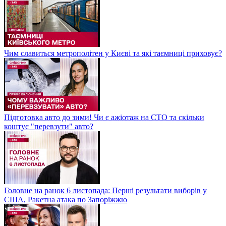
Чим славиться метрополітен у Києві та які таємниці приховує?
Підготовка авто до зими! Чи є ажіотаж на СТО та скільки
коштує "перевзути" авто?
Головне на ранок 6 листопада: Перші результати виборів у
США, Ракетна атака по Запоріжжю