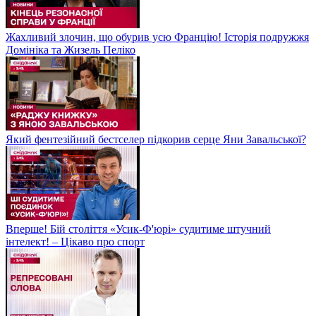
Жахливий злочин, що обурив усю Францію! Історія подружжя
Домініка та Жизель Пеліко
Який фентезійний бестселер підкорив серце Яни Завальської?
Вперше! Бій століття «Усик-Ф'юрі» судитиме штучний
інтелект! – Цікаво про спорт