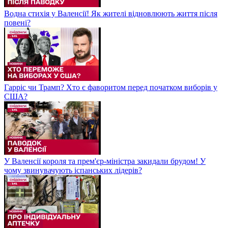
Водна стихія у Валенсії! Як жителі відновлюють життя після
повені?
Гарріс чи Трамп? Хто є фаворитом перед початком виборів у
США?
У Валенсії короля та прем'єр-міністра закидали брудом! У
чому звинувачують іспанських лідерів?