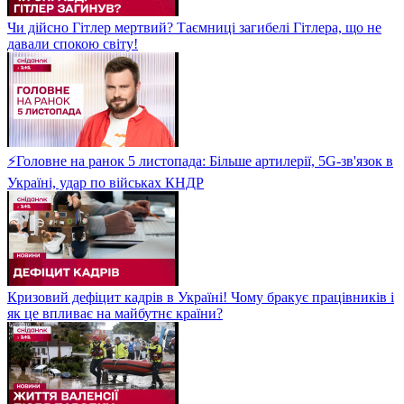
Чи дійсно Гітлер мертвий? Таємниці загибелі Гітлера, що не
давали спокою світу!
⚡Головне на ранок 5 листопада: Більше артилерії, 5G-зв'язок в
Україні, удар по військах КНДР
Кризовий дефіцит кадрів в Україні! Чому бракує працівників і
як це впливає на майбутнє країни?