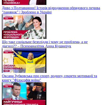
Диво з Полтавщини! Історія відродження обрядового печива
"панянок" | Зроблено в Україні
Що таке соціальне безпліддя і чому це проблема, а не
діагноз?? – Психоаналітик Анна Кушнерук
Оксана Зубковська про спорт, родину, секрети мотивації та
книгу "Філософія воїна"