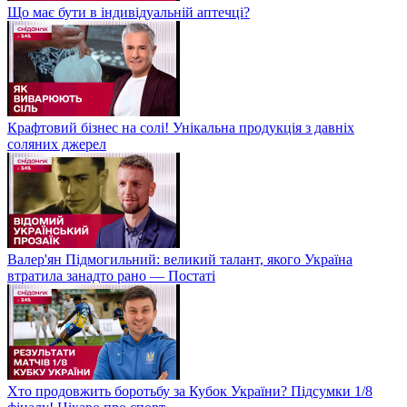
Що має бути в індивідуальній аптечці?
Крафтовий бізнес на солі! Унікальна продукція з давніх
соляних джерел
Валер'ян Підмогильний: великий талант, якого Україна
втратила занадто рано — Постаті
Хто продовжить боротьбу за Кубок України? Підсумки 1/8