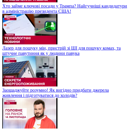
Хто займе ключові посади у Трампа? Найгучніші кандидатури
в адміністрацію президента США!
Лазер для пошуку мін, пристрій зі ШІ для пошуку комах, та
штучне павутиння як у людини павука
Заощаджуйте розумно! Як вигідно придбати джерела
живлення і підготуватися до холодів?