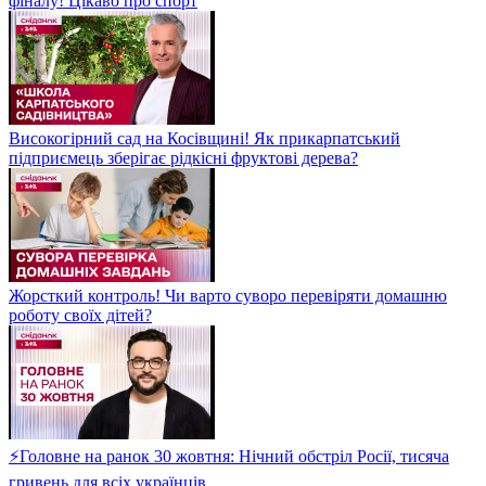
фіналу! Цікаво про спорт
Високогірний сад на Косівщині! Як прикарпатський
підприємець зберігає рідкісні фруктові дерева?
Жорсткий контроль! Чи варто суворо перевіряти домашню
роботу своїх дітей?
⚡Головне на ранок 30 жовтня: Нічний обстріл Росії, тисяча
гривень для всіх українців