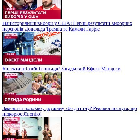
Найісторичніші вибори у США! Перші результати виборчих
перегонів Дональда Трампа та Камали Гарріс
Колективні хибні спогади! Загадковий Ефект Мандели
Замовити чоловіка, дружину або дитину? Реальна послуга, що
підкорює Японію!