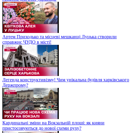
Артем Приходько та місцеві мешканці Луцька створили
справжнє ЧУДО в місті!
Легенда конструктивізму! Чим унікальна будівля харківського
Держпрому?
Кардинальні зміни на Вокзальній площі: як кияни
пристосовуються до нової схеми руху?