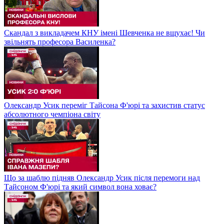
Скандал з викладачем КНУ імені Шевченка не вщухає! Чи
звільнять професора Василенка?
Олександр Усик переміг Тайсона Ф'юрі та захистив статус
абсолютного чемпіона світу
Що за шаблю підняв Олександр Усик після перемоги над
Тайсоном Ф'юрі та який символ вона ховає?