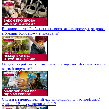
Важливо знати! Роз'яснення нового законопроєкту про дрова
в Україні! Кого можуть покарати?
Отруєння грибами з летальними наслідками! Які симптоми не
варто ігнорувати?
Скарги на неправильний час та локацію під час повітряної
тривоги! В чому причина збоїв?