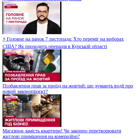
⚡ Головне на ранок 7 листопада: Хто переміг на виборах
США? Як проходить операція в Курській області
Позбавлення прав за проїзд на жовтий: що думають водії про
новий законопроєкт?
Магазини замість квартири! Чи законно перетворювати
житлові приміщення на комерційні?