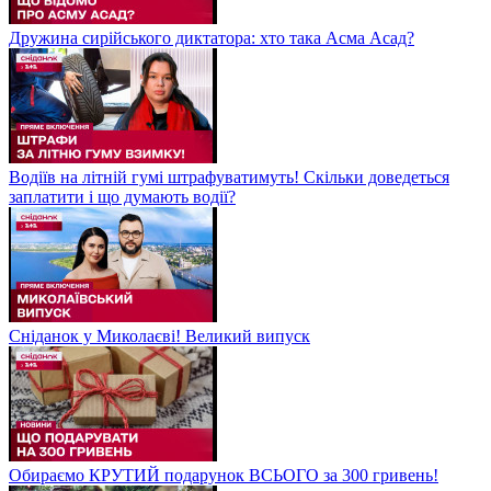
Дружина сирійського диктатора: хто така Асма Асад?
Водіїв на літній гумі штрафуватимуть! Скільки доведеться
заплатити і що думають водії?
Сніданок у Миколаєві! Великий випуск
Обираємо КРУТИЙ подарунок ВСЬОГО за 300 гривень!