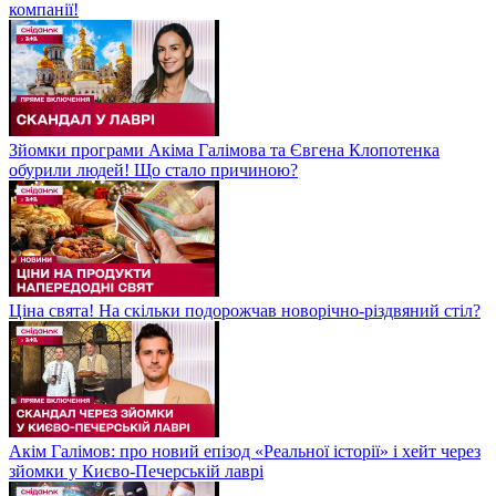
компанії!
Зйомки програми Акіма Галімова та Євгена Клопотенка
обурили людей! Що стало причиною?
Ціна свята! На скільки подорожчав новорічно-різдвяний стіл?
Акім Галімов: про новий епізод «Реальної історії» і хейт через
зйомки у Києво-Печерській лаврі