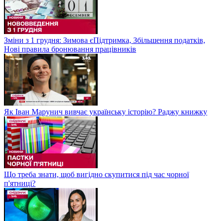
Зміни з 1 грудня: Зимова єПідтримка, Збільшення податків,
Нові правила бронювання працівників
Як Іван Марунич вивчає українську історію? Раджу книжку
Що треба знати, щоб вигідно скупитися під час чорної
п'ятниці?