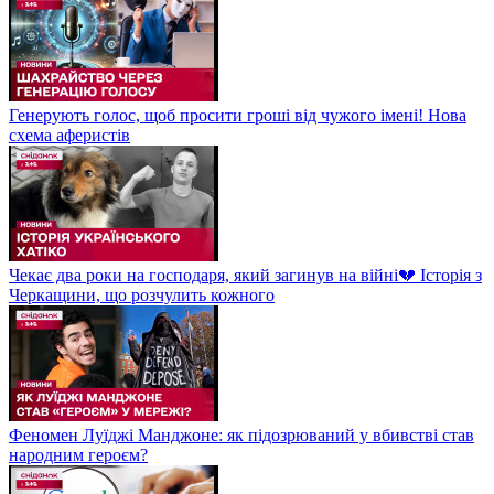
Генерують голос, щоб просити гроші від чужого імені! Нова
схема аферистів
Чекає два роки на господаря, який загинув на війні💔 Історія з
Черкащини, що розчулить кожного
Феномен Луїджі Манджоне: як підозрюваний у вбивстві став
народним героєм?