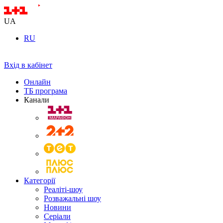
UA
RU
Вхід в кабінет
Онлайн
ТБ програма
Канали
Категорії
Реаліті-шоу
Розважальні шоу
Новини
Серіали