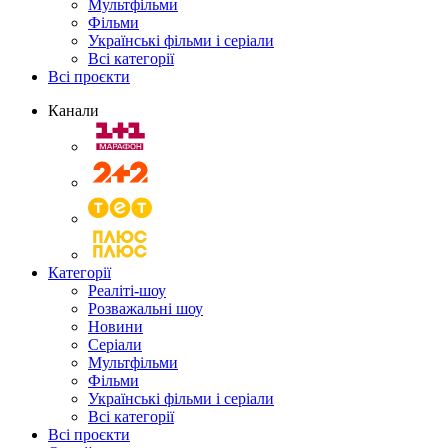
Мультфільми
Фільми
Українські фільми і серіали
Всі категорії
Всі проєкти
Канали
Категорії
Реаліті-шоу
Розважальні шоу
Новини
Серіали
Мультфільми
Фільми
Українські фільми і серіали
Всі категорії
Всі проєкти