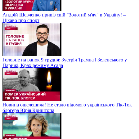
Андрій Шевченко привіз свій "Золотий м'яч" в Україну! –
Цікаво про спорт
Головне на ранок 9 грудня: Зустріч Трампа і Зеленського у
Парижі, Крах режиму Асада
Новина ошелешила! Не стало відомого українського Тік-Ток
блогера Юрія Криштопа