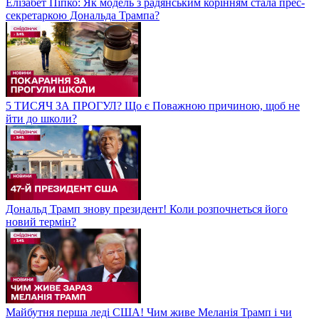
Елізабет Піпко: Як модель з радянським корінням стала прес-
секретаркою Дональда Трампа?
5 ТИСЯЧ ЗА ПРОГУЛ? Що є Поважною причиною, щоб не
йти до школи?
Дональд Трамп знову президент! Коли розпочнеться його
новий термін?
Майбутня перша леді США! Чим живе Меланія Трамп і чи