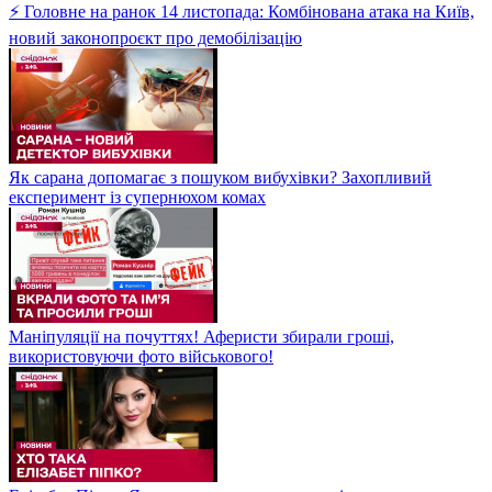
⚡ Головне на ранок 14 листопада: Комбінована атака на Київ,
новий законопроєкт про демобілізацію
Як сарана допомагає з пошуком вибухівки? Захопливий
експеримент із супернюхом комах
Маніпуляції на почуттях! Аферисти збирали гроші,
використовуючи фото військового!