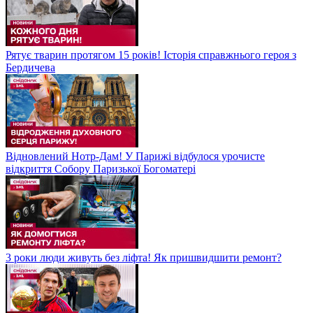
Рятує тварин протягом 15 років! Історія справжнього героя з
Бердичева
Відновлений Нотр-Дам! У Парижі відбулося урочисте
відкриття Собору Паризької Богоматері
3 роки люди живуть без ліфта! Як пришвидшити ремонт?