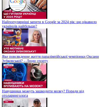
Найпопулярніші запити в Google за 2024 рік: що цікавило
українців найбільше?
Яке повсякденне життя паралімпійської чемпіонки Оксани
Зубковської? – Люди спорту
Навушники можуть зашкодити мозку? Поради від
отоларинголога