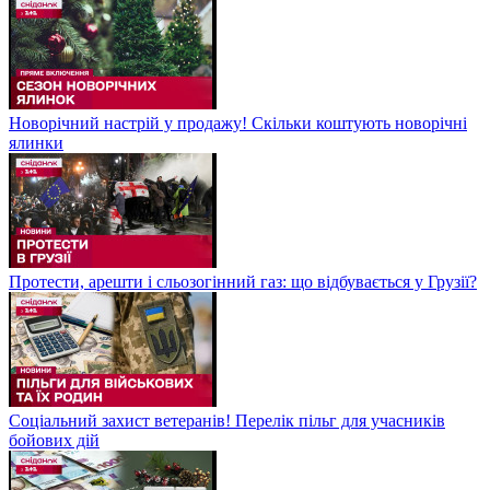
Новорічний настрій у продажу! Скільки коштують новорічні
ялинки
Протести, арешти і сльозогінний газ: що відбувається у Грузії?
Соціальний захист ветеранів! Перелік пільг для учасників
бойових дій