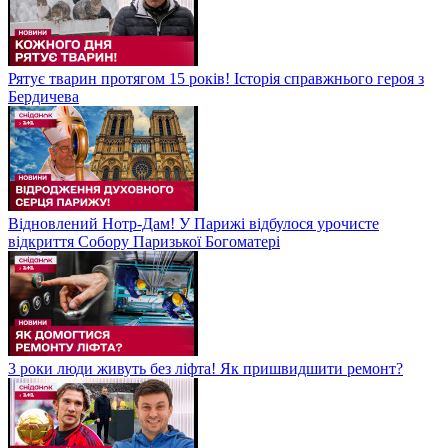
Рятує тварин протягом 15 років! Історія справжнього героя з
Бердичева
Відновлений Нотр-Дам! У Парижі відбулося урочисте
відкриття Собору Паризької Богоматері
3 роки люди живуть без ліфта! Як пришвидшити ремонт?