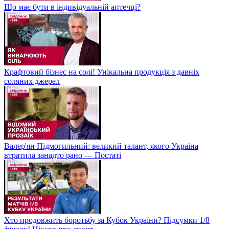
Що має бути в індивідуальній аптечці?
Крафтовий бізнес на солі! Унікальна продукція з давніх
соляних джерел
Валер'ян Підмогильний: великий талант, якого Україна
втратила занадто рано — Постаті
Хто продовжить боротьбу за Кубок України? Підсумки 1/8