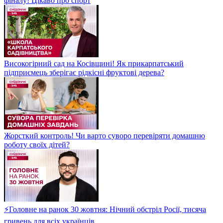
фіналу! Цікаво про спорт
Високогірний сад на Косівщині! Як прикарпатський
підприємець зберігає рідкісні фруктові дерева?
Жорсткий контроль! Чи варто суворо перевіряти домашню
роботу своїх дітей?
⚡Головне на ранок 30 жовтня: Нічний обстріл Росії, тисяча
гривень для всіх українців