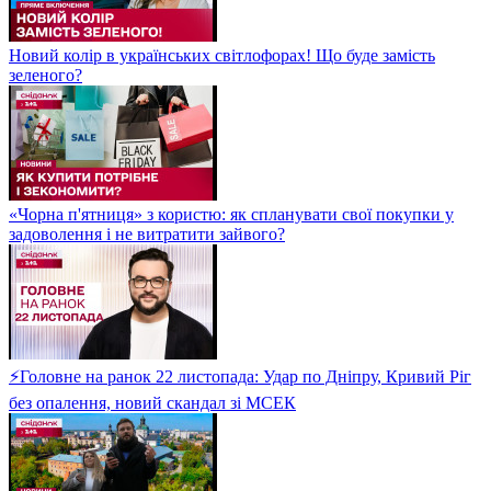
Новий колір в українських світлофорах! Що буде замість
зеленого?
«Чорна п'ятниця» з користю: як спланувати свої покупки у
задоволення і не витратити зайвого?
⚡Головне на ранок 22 листопада: Удар по Дніпру, Кривий Ріг
без опалення, новий скандал зі МСЕК