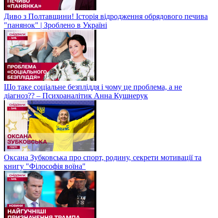
Диво з Полтавщини! Історія відродження обрядового печива
"панянок" | Зроблено в Україні
Що таке соціальне безпліддя і чому це проблема, а не
діагноз?? – Психоаналітик Анна Кушнерук
Оксана Зубковська про спорт, родину, секрети мотивації та
книгу "Філософія воїна"