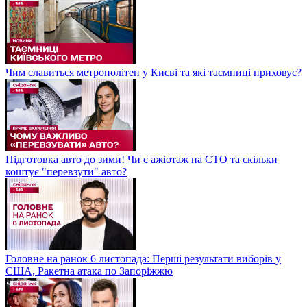
Чим славиться метрополітен у Києві та які таємниці приховує?
Підготовка авто до зими! Чи є ажіотаж на СТО та скільки
коштує "перевзути" авто?
Головне на ранок 6 листопада: Перші результати виборів у
США, Ракетна атака по Запоріжжю