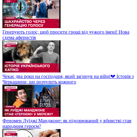
Генерують голос, щоб просити гроші від чужого імені! Нова
схема аферистів
Чекає два роки на господаря, який загинув на війні💔 Історія з
Черкащини, що розчулить кожного
Феномен Луїджі Манджоне: як підозрюваний у вбивстві став
народним героєм?