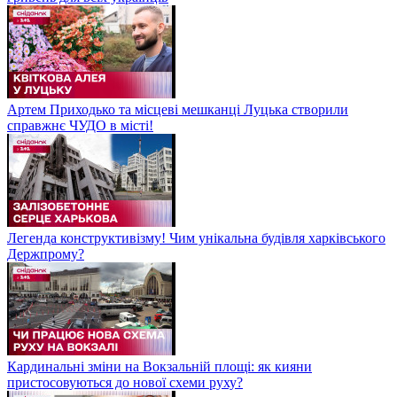
Артем Приходько та місцеві мешканці Луцька створили
справжнє ЧУДО в місті!
Легенда конструктивізму! Чим унікальна будівля харківського
Держпрому?
Кардинальні зміни на Вокзальній площі: як кияни
пристосовуються до нової схеми руху?