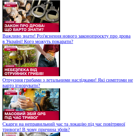
Важливо знати! Роз'яснення нового законопроєкту про дрова
в Україні! Кого можуть покарати?
Отруєння грибами з летальними наслідками! Які симптоми не
варто ігнорувати?
Скарги на неправильний час та локацію під час повітряної
тривоги! В чому причина збоїв?