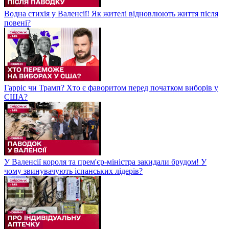
Водна стихія у Валенсії! Як жителі відновлюють життя після
повені?
Гарріс чи Трамп? Хто є фаворитом перед початком виборів у
США?
У Валенсії короля та прем'єр-міністра закидали брудом! У
чому звинувачують іспанських лідерів?