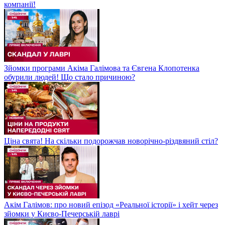
компанії!
Зйомки програми Акіма Галімова та Євгена Клопотенка
обурили людей! Що стало причиною?
Ціна свята! На скільки подорожчав новорічно-різдвяний стіл?
Акім Галімов: про новий епізод «Реальної історії» і хейт через
зйомки у Києво-Печерській лаврі