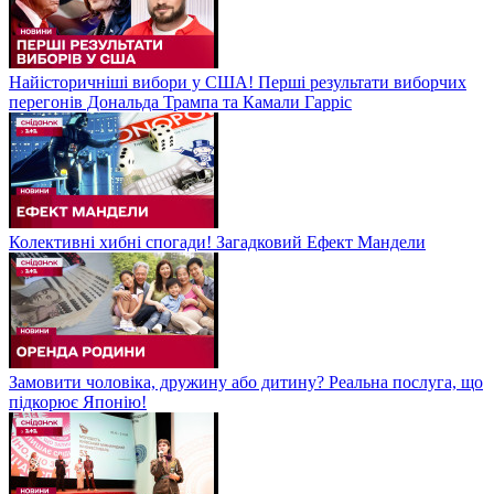
Найісторичніші вибори у США! Перші результати виборчих
перегонів Дональда Трампа та Камали Гарріс
Колективні хибні спогади! Загадковий Ефект Мандели
Замовити чоловіка, дружину або дитину? Реальна послуга, що
підкорює Японію!