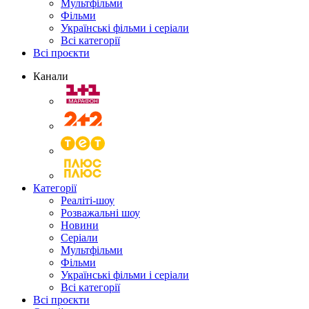
Мультфільми
Фільми
Українські фільми і серіали
Всі категорії
Всі проєкти
Канали
Категорії
Реаліті-шоу
Розважальні шоу
Новини
Серіали
Мультфільми
Фільми
Українські фільми і серіали
Всі категорії
Всі проєкти