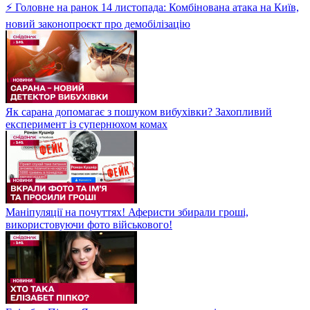
⚡ Головне на ранок 14 листопада: Комбінована атака на Київ,
новий законопроєкт про демобілізацію
Як сарана допомагає з пошуком вибухівки? Захопливий
експеримент із супернюхом комах
Маніпуляції на почуттях! Аферисти збирали гроші,
використовуючи фото військового!