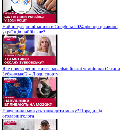
Найпопулярніші запити в Google за 2024 рік: що цікавило
українців найбільше?
Яке повсякденне життя паралімпійської чемпіонки Оксани
Зубковської? – Люди спорту
Навушники можуть зашкодити мозку? Поради від
отоларинголога