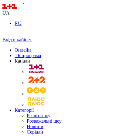
UA
RU
Вхід в кабінет
Онлайн
ТБ програма
Канали
Категорії
Реаліті-шоу
Розважальні шоу
Новини
Серіали