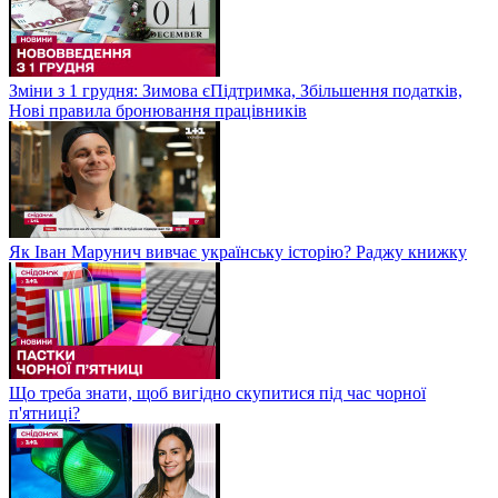
Зміни з 1 грудня: Зимова єПідтримка, Збільшення податків,
Нові правила бронювання працівників
Як Іван Марунич вивчає українську історію? Раджу книжку
Що треба знати, щоб вигідно скупитися під час чорної
п'ятниці?