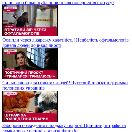
стане вона більш публічною після повернення статусу?
Осліпли через лікарську халатність! Недбалість офтальмологів
довела людей до інвалідності
Сильні слова для сильних людей! Чуттєвий проєкт підтримки
полонених українців
Заборона розведення і продажу тварин! Причини, штрафи та
думки зоозахисників та розплідників