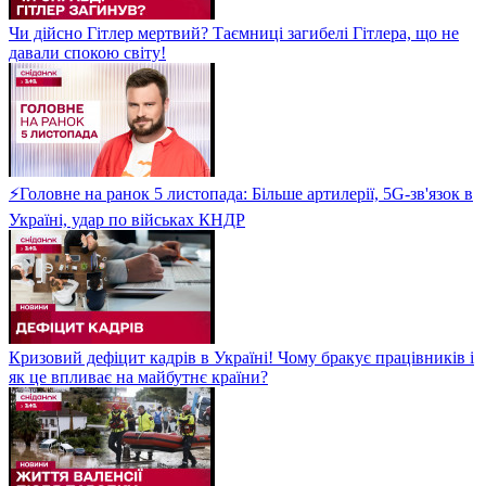
Чи дійсно Гітлер мертвий? Таємниці загибелі Гітлера, що не
давали спокою світу!
⚡Головне на ранок 5 листопада: Більше артилерії, 5G-зв'язок в
Україні, удар по військах КНДР
Кризовий дефіцит кадрів в Україні! Чому бракує працівників і
як це впливає на майбутнє країни?