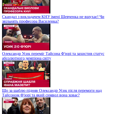
Скандал з викладачем КНУ імені Шевченка не вщухає! Чи
звільнять професора Василенка?
Олександр Усик переміг Тайсона Ф'юрі та захистив статус
абсолютного чемпіона світу
Що за шаблю підняв Олександр Усик після перемоги над
Тайсоном Ф'юрі та який символ вона ховає?