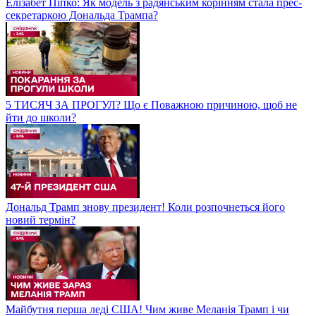
Елізабет Піпко: Як модель з радянським корінням стала прес-
секретаркою Дональда Трампа?
5 ТИСЯЧ ЗА ПРОГУЛ? Що є Поважною причиною, щоб не
йти до школи?
Дональд Трамп знову президент! Коли розпочнеться його
новий термін?
Майбутня перша леді США! Чим живе Меланія Трамп і чи