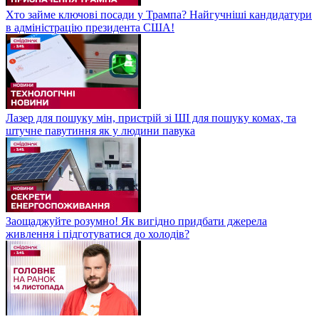
Хто займе ключові посади у Трампа? Найгучніші кандидатури
в адміністрацію президента США!
Лазер для пошуку мін, пристрій зі ШІ для пошуку комах, та
штучне павутиння як у людини павука
Заощаджуйте розумно! Як вигідно придбати джерела
живлення і підготуватися до холодів?