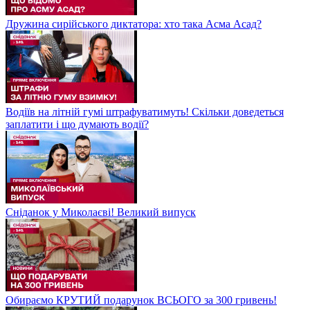
Дружина сирійського диктатора: хто така Асма Асад?
Водіїв на літній гумі штрафуватимуть! Скільки доведеться
заплатити і що думають водії?
Сніданок у Миколаєві! Великий випуск
Обираємо КРУТИЙ подарунок ВСЬОГО за 300 гривень!