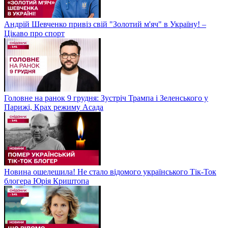
Андрій Шевченко привіз свій "Золотий м'яч" в Україну! –
Цікаво про спорт
Головне на ранок 9 грудня: Зустріч Трампа і Зеленського у
Парижі, Крах режиму Асада
Новина ошелешила! Не стало відомого українського Тік-Ток
блогера Юрія Криштопа