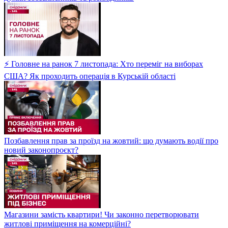
⚡ Головне на ранок 7 листопада: Хто переміг на виборах
США? Як проходить операція в Курській області
Позбавлення прав за проїзд на жовтий: що думають водії про
новий законопроєкт?
Магазини замість квартири! Чи законно перетворювати
житлові приміщення на комерційні?