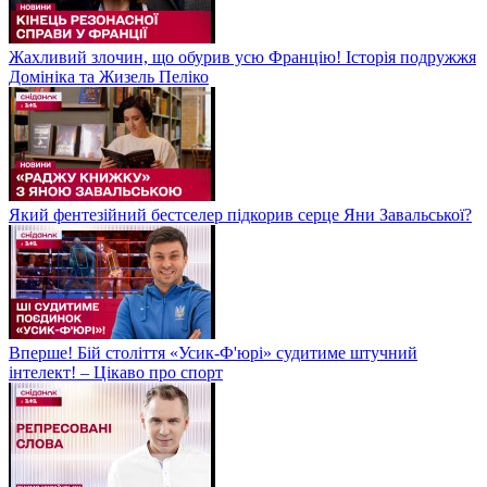
Жахливий злочин, що обурив усю Францію! Історія подружжя
Домініка та Жизель Пеліко
Який фентезійний бестселер підкорив серце Яни Завальської?
Вперше! Бій століття «Усик-Ф'юрі» судитиме штучний
інтелект! – Цікаво про спорт