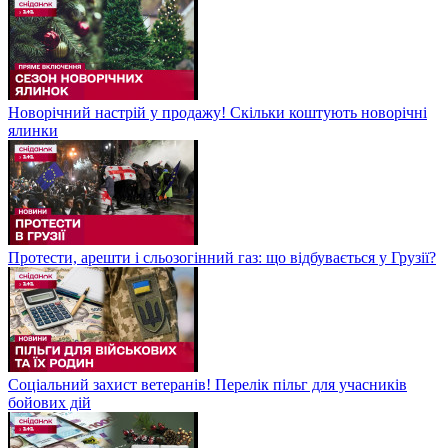
Новорічний настрій у продажу! Скільки коштують новорічні
ялинки
Протести, арешти і сльозогінний газ: що відбувається у Грузії?
Соціальний захист ветеранів! Перелік пільг для учасників
бойових дій