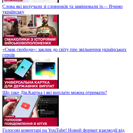
Слова які вилучали зі словників та замінювали їх— Вчимо
українську
«Смак свободи»: заклик до світу про звільнення українських
героїв
Що таке Дія.Картка і які виплати можна отримати?
Голосові коментарі на YouTube! Новий формат взаємодії від