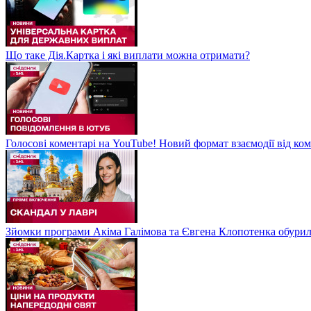
Що таке Дія.Картка і які виплати можна отримати?
Голосові коментарі на YouTube! Новий формат взаємодії від ком
Зйомки програми Акіма Галімова та Євгена Клопотенка обури