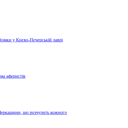
 зйомки у Києво-Печерській лаврі
ема аферистів
з Черкащини, що розчулить кожного