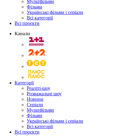
Мультфільми
Фільми
Українські фільми і серіали
Всі категорії
Всі проєкти
Канали
Категорії
Реаліті-шоу
Розважальні шоу
Новини
Серіали
Мультфільми
Фільми
Українські фільми і серіали
Всі категорії
Всі проєкти