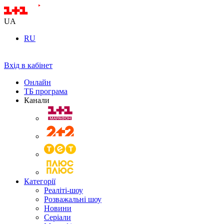
UA
RU
Вхід в кабінет
Онлайн
ТБ програма
Канали
Категорії
Реаліті-шоу
Розважальні шоу
Новини
Серіали