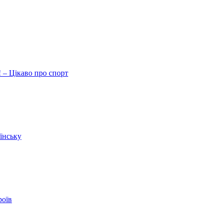
 – Цікаво про спорт
їнську
роїв