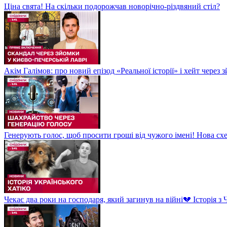
Ціна свята! На скільки подорожчав новорічно-різдвяний стіл?
Акім Галімов: про новий епізод «Реальної історії» і хейт через
Генерують голос, щоб просити гроші від чужого імені! Нова сх
Чекає два роки на господаря, який загинув на війні💔 Історія 