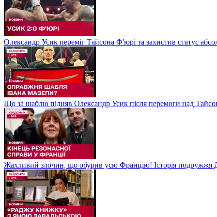
Олександр Усик переміг Тайсона Ф'юрі та захистив статус абсо
Що за шаблю підняв Олександр Усик після перемоги над Тайсон
Жахливий злочин, що обурив усю Францію! Історія подружжя Д