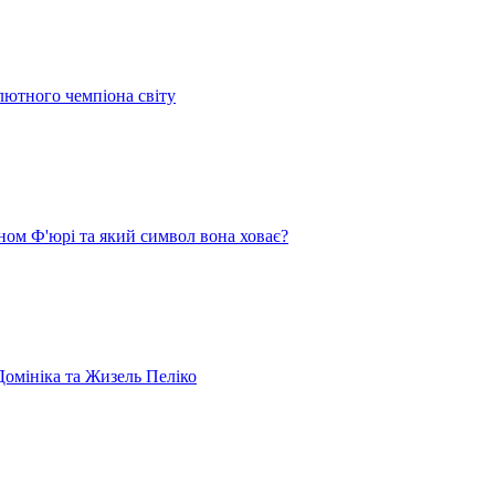
лютного чемпіона світу
ом Ф'юрі та який символ вона ховає?
омініка та Жизель Пеліко