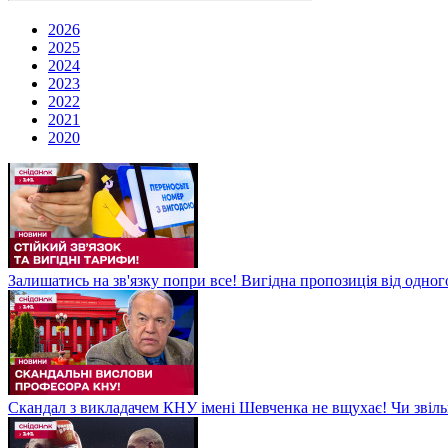
2026
2025
2024
2023
2022
2021
2020
Залишатись на зв'язку попри все! Вигідна пропозиція від одног
Скандал з викладачем КНУ імені Шевченка не вщухає! Чи звіл