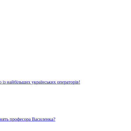
о із найбільших українських операторів!
ьнять професора Василенка?