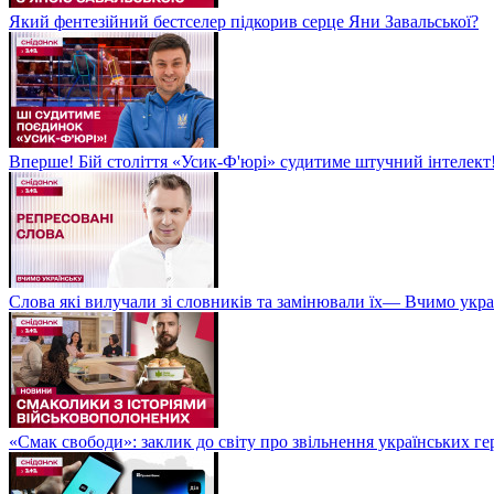
Який фентезійний бестселер підкорив серце Яни Завальської?
Вперше! Бій століття «Усик-Ф'юрі» судитиме штучний інтелект!
Слова які вилучали зі словників та замінювали їх— Вчимо укра
«Смак свободи»: заклик до світу про звільнення українських ге