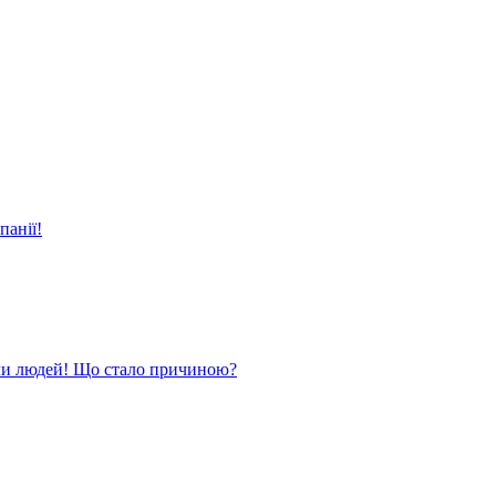
панії!
ли людей! Що стало причиною?