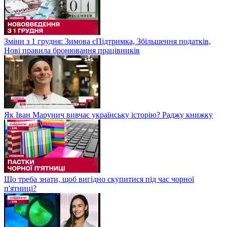
Зміни з 1 грудня: Зимова єПідтримка, Збільшення податків,
Нові правила бронювання працівників
Як Іван Марунич вивчає українську історію? Раджу книжку
Що треба знати, щоб вигідно скупитися під час чорної
п'ятниці?