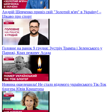
Андрій Шевченко привіз свій "Золотий м'яч" в Україну! –
Цікаво про спорт
Головне на ранок 9 грудня: Зустріч Трампа і Зеленського у
Парижі, Крах режиму Асада
Новина ошелешила! Не стало відомого українського Тік-Ток
блогера Юрія Криштопа