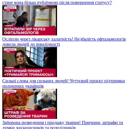
стане вона більш публічною після повернення статусу?
Осліпли через лікарську халатність! Недбалість офтальмологів
довела людей до інвалідності
Сильні слова для сильних людей! Чуттєвий проєкт підтримки
полонених українців
Заборона розведення і продажу тварин! Причини, штрафи та
думки зоозахисників та розплідників