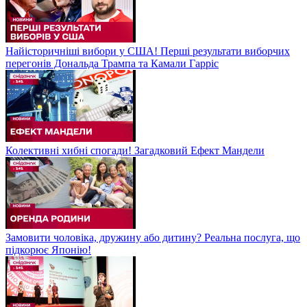
Найісторичніші вибори у США! Перші результати виборчих
перегонів Дональда Трампа та Камали Гарріс
Колективні хибні спогади! Загадковий Ефект Мандели
Замовити чоловіка, дружину або дитину? Реальна послуга, що
підкорює Японію!