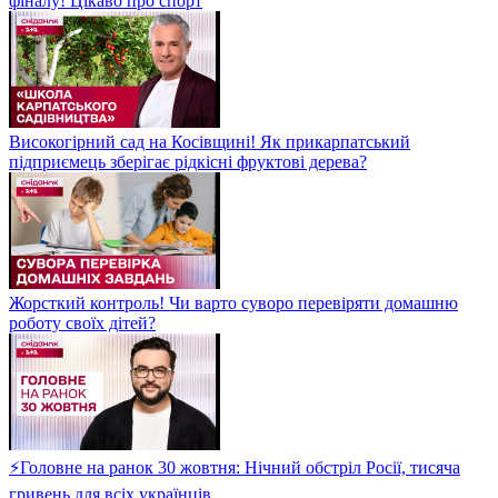
фіналу! Цікаво про спорт
Високогірний сад на Косівщині! Як прикарпатський
підприємець зберігає рідкісні фруктові дерева?
Жорсткий контроль! Чи варто суворо перевіряти домашню
роботу своїх дітей?
⚡Головне на ранок 30 жовтня: Нічний обстріл Росії, тисяча
гривень для всіх українців