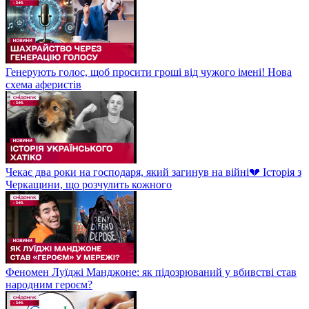
Генерують голос, щоб просити гроші від чужого імені! Нова
схема аферистів
Чекає два роки на господаря, який загинув на війні💔 Історія з
Черкащини, що розчулить кожного
Феномен Луїджі Манджоне: як підозрюваний у вбивстві став
народним героєм?