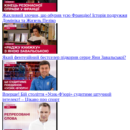
Жахливий злочин, що обурив усю Францію! Історія подружжя
Домініка та Жизель Пеліко
Який фентезійний бестселер підкорив серце Яни Завальської?
Вперше! Бій століття «Усик-Ф'юрі» судитиме штучний
інтелект! – Цікаво про спорт