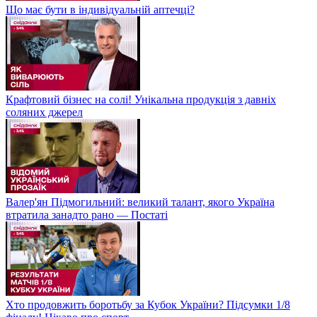
Що має бути в індивідуальній аптечці?
Крафтовий бізнес на солі! Унікальна продукція з давніх
соляних джерел
Валер'ян Підмогильний: великий талант, якого Україна
втратила занадто рано — Постаті
Хто продовжить боротьбу за Кубок України? Підсумки 1/8