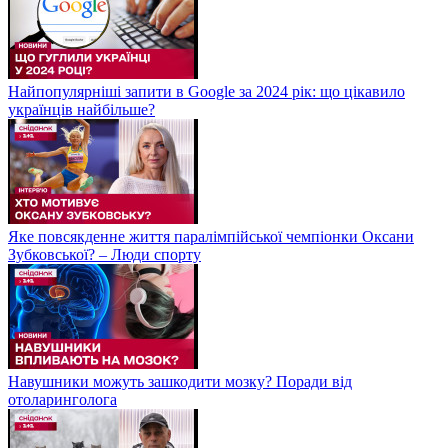
Найпопулярніші запити в Google за 2024 рік: що цікавило
українців найбільше?
Яке повсякденне життя паралімпійської чемпіонки Оксани
Зубковської? – Люди спорту
Навушники можуть зашкодити мозку? Поради від
отоларинголога