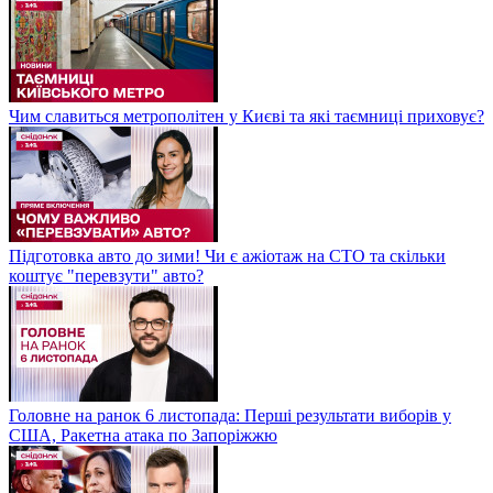
Чим славиться метрополітен у Києві та які таємниці приховує?
Підготовка авто до зими! Чи є ажіотаж на СТО та скільки
коштує "перевзути" авто?
Головне на ранок 6 листопада: Перші результати виборів у
США, Ракетна атака по Запоріжжю