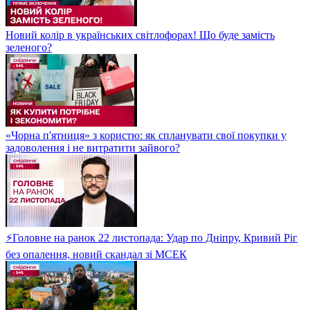
Новий колір в українських світлофорах! Що буде замість
зеленого?
«Чорна п'ятниця» з користю: як спланувати свої покупки у
задоволення і не витратити зайвого?
⚡Головне на ранок 22 листопада: Удар по Дніпру, Кривий Ріг
без опалення, новий скандал зі МСЕК