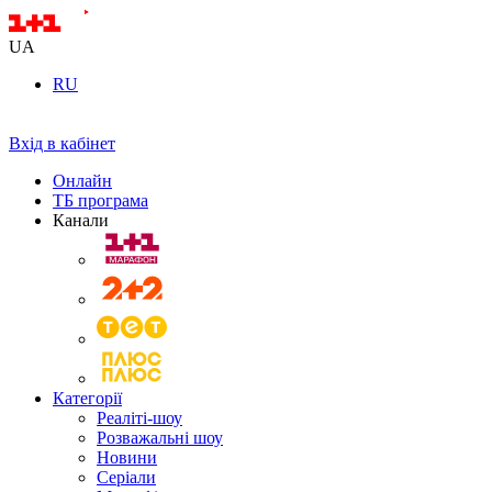
UA
RU
Вхід в кабінет
Онлайн
ТБ програма
Канали
Категорії
Реаліті-шоу
Розважальні шоу
Новини
Серіали