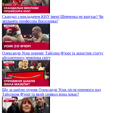
Скандал з викладачем КНУ імені Шевченка не вщухає! Чи
звільнять професора Василенка?
Олександр Усик переміг Тайсона Ф'юрі та захистив статус
абсолютного чемпіона світу
Що за шаблю підняв Олександр Усик після перемоги над
Тайсоном Ф'юрі та який символ вона ховає?