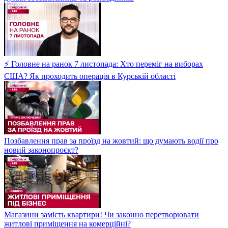
⚡ Головне на ранок 7 листопада: Хто переміг на виборах
США? Як проходить операція в Курській області
Позбавлення прав за проїзд на жовтий: що думають водії про
новий законопроєкт?
Магазини замість квартири! Чи законно перетворювати
житлові приміщення на комерційні?