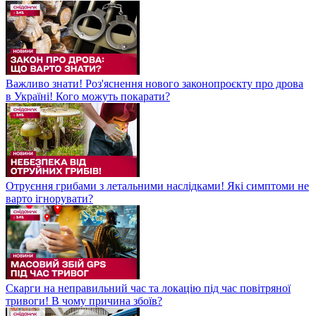
Важливо знати! Роз'яснення нового законопроєкту про дрова
в Україні! Кого можуть покарати?
Отруєння грибами з летальними наслідками! Які симптоми не
варто ігнорувати?
Скарги на неправильний час та локацію під час повітряної
тривоги! В чому причина збоїв?