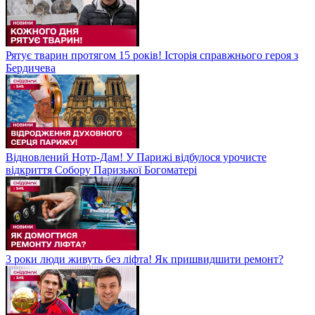
Рятує тварин протягом 15 років! Історія справжнього героя з
Бердичева
Відновлений Нотр-Дам! У Парижі відбулося урочисте
відкриття Собору Паризької Богоматері
3 роки люди живуть без ліфта! Як пришвидшити ремонт?