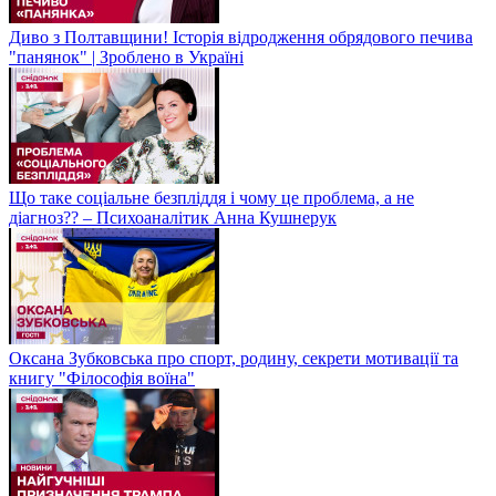
Диво з Полтавщини! Історія відродження обрядового печива
"панянок" | Зроблено в Україні
Що таке соціальне безпліддя і чому це проблема, а не
діагноз?? – Психоаналітик Анна Кушнерук
Оксана Зубковська про спорт, родину, секрети мотивації та
книгу "Філософія воїна"