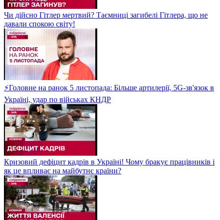
Чи дійсно Гітлер мертвий? Таємниці загибелі Гітлера, що не
давали спокою світу!
⚡Головне на ранок 5 листопада: Більше артилерії, 5G-зв'язок в
Україні, удар по військах КНДР
Кризовий дефіцит кадрів в Україні! Чому бракує працівників і
як це впливає на майбутнє країни?