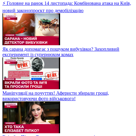
⚡ Головне на ранок 14 листопада: Комбінована атака на Київ,
новий законопроєкт про демобілізацію
Як сарана допомагає з пошуком вибухівки? Захопливий
експеримент із супернюхом комах
Маніпуляції на почуттях! Аферисти збирали гроші,
використовуючи фото військового!