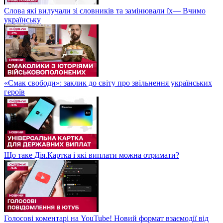
Слова які вилучали зі словників та замінювали їх— Вчимо
українську
«Смак свободи»: заклик до світу про звільнення українських
героїв
Що таке Дія.Картка і які виплати можна отримати?
Голосові коментарі на YouTube! Новий формат взаємодії від