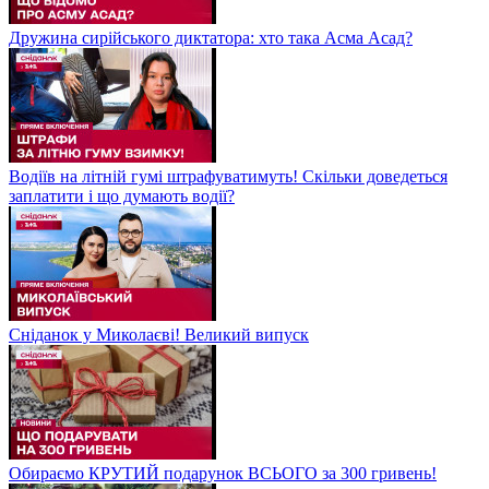
Дружина сирійського диктатора: хто така Асма Асад?
Водіїв на літній гумі штрафуватимуть! Скільки доведеться
заплатити і що думають водії?
Сніданок у Миколаєві! Великий випуск
Обираємо КРУТИЙ подарунок ВСЬОГО за 300 гривень!