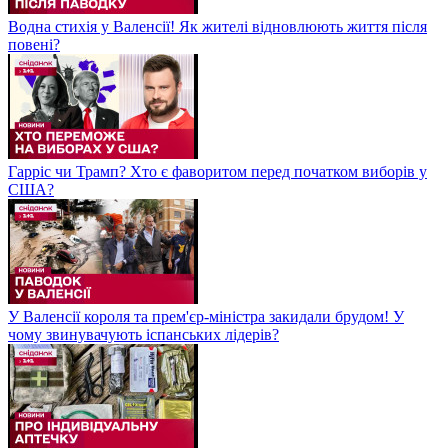
Водна стихія у Валенсії! Як жителі відновлюють життя після
повені?
Гарріс чи Трамп? Хто є фаворитом перед початком виборів у
США?
У Валенсії короля та прем'єр-міністра закидали брудом! У
чому звинувачують іспанських лідерів?