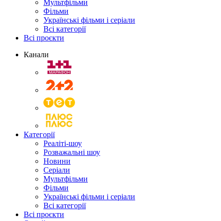
Мультфільми
Фільми
Українські фільми і серіали
Всі категорії
Всі проєкти
Канали
Категорії
Реаліті-шоу
Розважальні шоу
Новини
Серіали
Мультфільми
Фільми
Українські фільми і серіали
Всі категорії
Всі проєкти