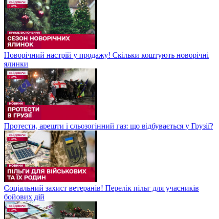
Новорічний настрій у продажу! Скільки коштують новорічні
ялинки
Протести, арешти і сльозогінний газ: що відбувається у Грузії?
Соціальний захист ветеранів! Перелік пільг для учасників
бойових дій