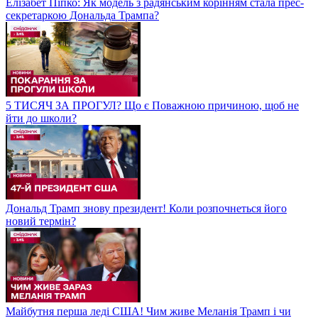
Елізабет Піпко: Як модель з радянським корінням стала прес-
секретаркою Дональда Трампа?
5 ТИСЯЧ ЗА ПРОГУЛ? Що є Поважною причиною, щоб не
йти до школи?
Дональд Трамп знову президент! Коли розпочнеться його
новий термін?
Майбутня перша леді США! Чим живе Меланія Трамп і чи