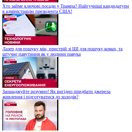
Хто займе ключові посади у Трампа? Найгучніші кандидатури
в адміністрацію президента США!
Лазер для пошуку мін, пристрій зі ШІ для пошуку комах, та
штучне павутиння як у людини павука
Заощаджуйте розумно! Як вигідно придбати джерела
живлення і підготуватися до холодів?