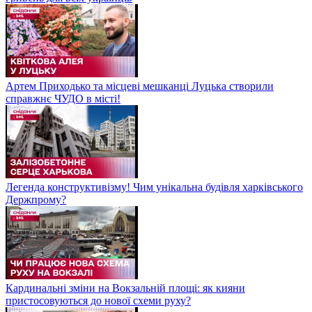
Артем Приходько та місцеві мешканці Луцька створили
справжнє ЧУДО в місті!
Легенда конструктивізму! Чим унікальна будівля харківського
Держпрому?
Кардинальні зміни на Вокзальній площі: як кияни
пристосовуються до нової схеми руху?