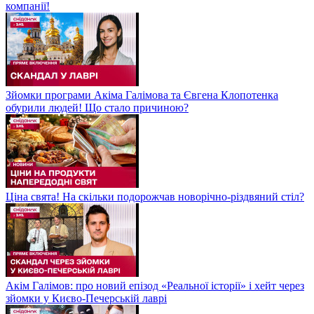
компанії!
Зйомки програми Акіма Галімова та Євгена Клопотенка
обурили людей! Що стало причиною?
Ціна свята! На скільки подорожчав новорічно-різдвяний стіл?
Акім Галімов: про новий епізод «Реальної історії» і хейт через
зйомки у Києво-Печерській лаврі