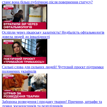
стане вона більш публічною після повернення статусу?
Осліпли через лікарську халатність! Недбалість офтальмологів
довела людей до інвалідності
Сильні слова для сильних людей! Чуттєвий проєкт підтримки
полонених українців
Заборона розведення і продажу тварин! Причини, штрафи та
думки зоозахисників та розплідників