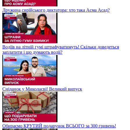
Дружина сирійського диктатора: хто така Асма Асад?
Водіїв на літній гумі штрафуватимуть! Скільки доведеться
заплатити і що думають водії?
Сніданок у Миколаєві! Великий випуск
Обираємо КРУТИЙ подарунок ВСЬОГО за 300 гривень!