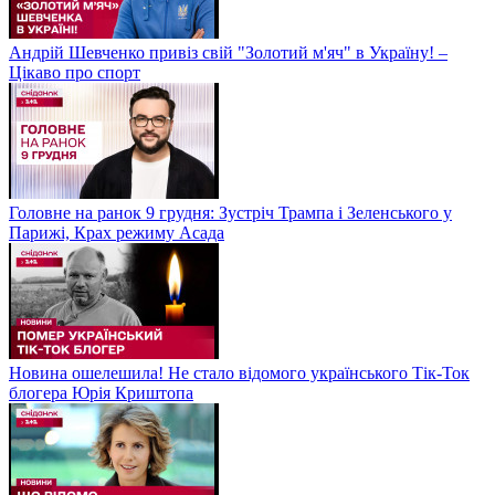
Андрій Шевченко привіз свій "Золотий м'яч" в Україну! –
Цікаво про спорт
Головне на ранок 9 грудня: Зустріч Трампа і Зеленського у
Парижі, Крах режиму Асада
Новина ошелешила! Не стало відомого українського Тік-Ток
блогера Юрія Криштопа