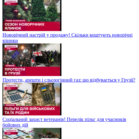
Новорічний настрій у продажу! Скільки коштують новорічні
ялинки
Протести, арешти і сльозогінний газ: що відбувається у Грузії?
Соціальний захист ветеранів! Перелік пільг для учасників
бойових дій