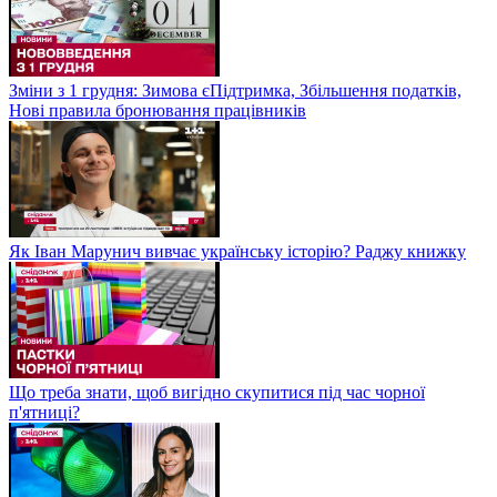
Зміни з 1 грудня: Зимова єПідтримка, Збільшення податків,
Нові правила бронювання працівників
Як Іван Марунич вивчає українську історію? Раджу книжку
Що треба знати, щоб вигідно скупитися під час чорної
п'ятниці?