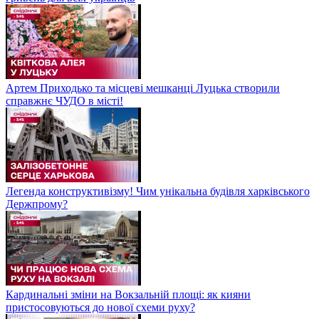
Артем Приходько та місцеві мешканці Луцька створили
справжнє ЧУДО в місті!
Легенда конструктивізму! Чим унікальна будівля харківського
Держпрому?
Кардинальні зміни на Вокзальній площі: як кияни
пристосовуються до нової схеми руху?