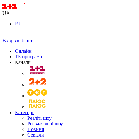
UA
RU
Вхід в кабінет
Онлайн
ТБ програма
Канали
Категорії
Реаліті-шоу
Розважальні шоу
Новини
Серіали