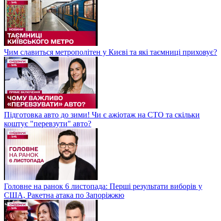
Чим славиться метрополітен у Києві та які таємниці приховує?
Підготовка авто до зими! Чи є ажіотаж на СТО та скільки
коштує "перевзути" авто?
Головне на ранок 6 листопада: Перші результати виборів у
США, Ракетна атака по Запоріжжю