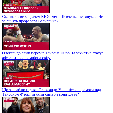
Скандал з викладачем КНУ імені Шевченка не вщухає! Чи
звільнять професора Василенка?
Олександр Усик переміг Тайсона Ф'юрі та захистив статус
абсолютного чемпіона світу
Що за шаблю підняв Олександр Усик після перемоги над
Тайсоном Ф'юрі та який символ вона ховає?