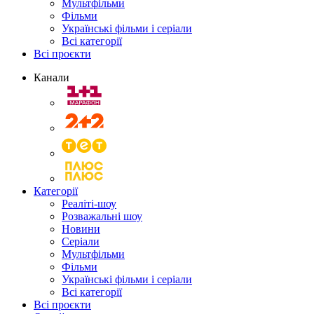
Мультфільми
Фільми
Українські фільми і серіали
Всі категорії
Всі проєкти
Канали
Категорії
Реаліті-шоу
Розважальні шоу
Новини
Серіали
Мультфільми
Фільми
Українські фільми і серіали
Всі категорії
Всі проєкти