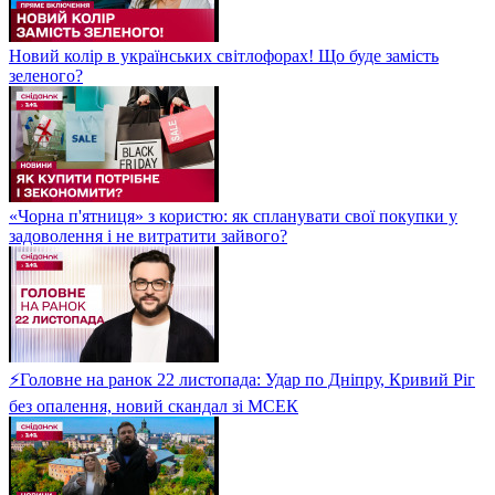
Новий колір в українських світлофорах! Що буде замість
зеленого?
«Чорна п'ятниця» з користю: як спланувати свої покупки у
задоволення і не витратити зайвого?
⚡Головне на ранок 22 листопада: Удар по Дніпру, Кривий Ріг
без опалення, новий скандал зі МСЕК