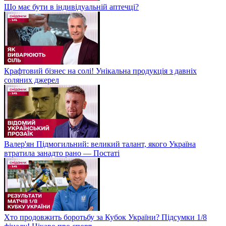
Що має бути в індивідуальній аптечці?
Крафтовий бізнес на солі! Унікальна продукція з давніх
соляних джерел
Валер'ян Підмогильний: великий талант, якого Україна
втратила занадто рано — Постаті
Хто продовжить боротьбу за Кубок України? Підсумки 1/8