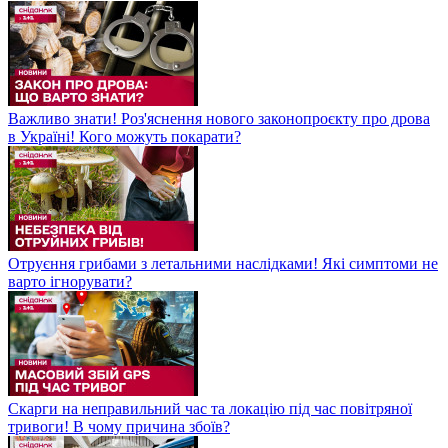
Важливо знати! Роз'яснення нового законопроєкту про дрова
в Україні! Кого можуть покарати?
Отруєння грибами з летальними наслідками! Які симптоми не
варто ігнорувати?
Скарги на неправильний час та локацію під час повітряної
тривоги! В чому причина збоїв?