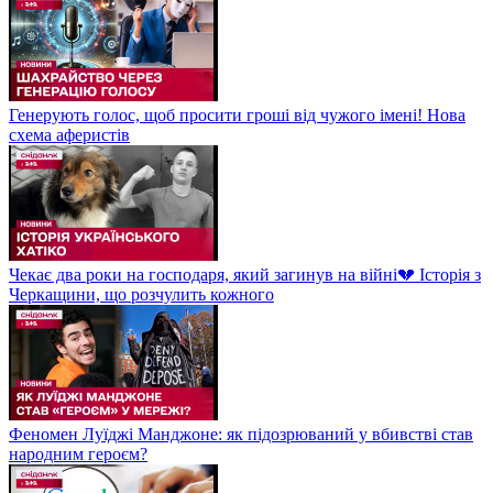
Генерують голос, щоб просити гроші від чужого імені! Нова
схема аферистів
Чекає два роки на господаря, який загинув на війні💔 Історія з
Черкащини, що розчулить кожного
Феномен Луїджі Манджоне: як підозрюваний у вбивстві став
народним героєм?