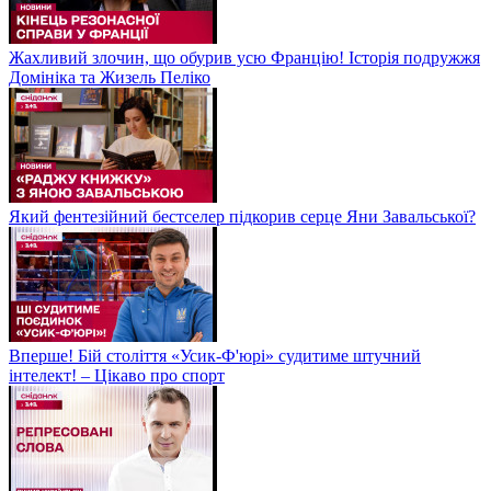
Жахливий злочин, що обурив усю Францію! Історія подружжя
Домініка та Жизель Пеліко
Який фентезійний бестселер підкорив серце Яни Завальської?
Вперше! Бій століття «Усик-Ф'юрі» судитиме штучний
інтелект! – Цікаво про спорт