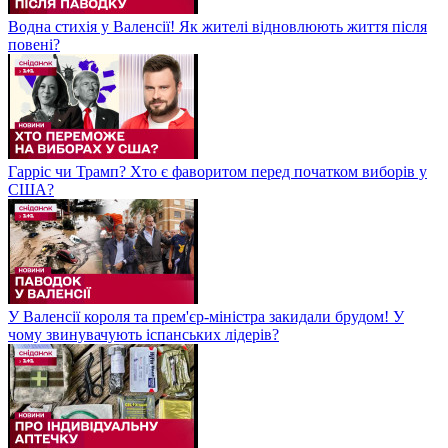
Водна стихія у Валенсії! Як жителі відновлюють життя після
повені?
Гарріс чи Трамп? Хто є фаворитом перед початком виборів у
США?
У Валенсії короля та прем'єр-міністра закидали брудом! У
чому звинувачують іспанських лідерів?