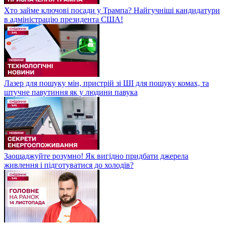
Хто займе ключові посади у Трампа? Найгучніші кандидатури
в адміністрацію президента США!
Лазер для пошуку мін, пристрій зі ШІ для пошуку комах, та
штучне павутиння як у людини павука
Заощаджуйте розумно! Як вигідно придбати джерела
живлення і підготуватися до холодів?