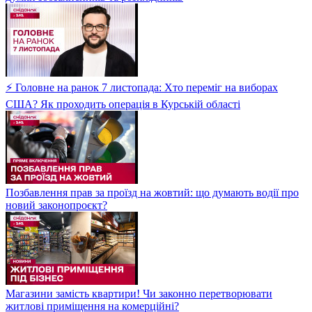
⚡ Головне на ранок 7 листопада: Хто переміг на виборах
США? Як проходить операція в Курській області
Позбавлення прав за проїзд на жовтий: що думають водії про
новий законопроєкт?
Магазини замість квартири! Чи законно перетворювати
житлові приміщення на комерційні?