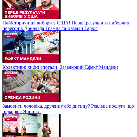
Найісторичніші вибори у США! Перші результати виборчих
перегонів Дональда Трампа та Камали Гарріс
Колективні хибні спогади! Загадковий Ефект Мандели
Замовити чоловіка, дружину або дитину? Реальна послуга, що
підкорює Японію!