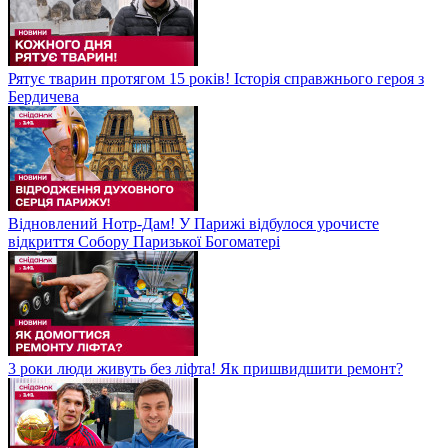
Рятує тварин протягом 15 років! Історія справжнього героя з
Бердичева
Відновлений Нотр-Дам! У Парижі відбулося урочисте
відкриття Собору Паризької Богоматері
3 роки люди живуть без ліфта! Як пришвидшити ремонт?