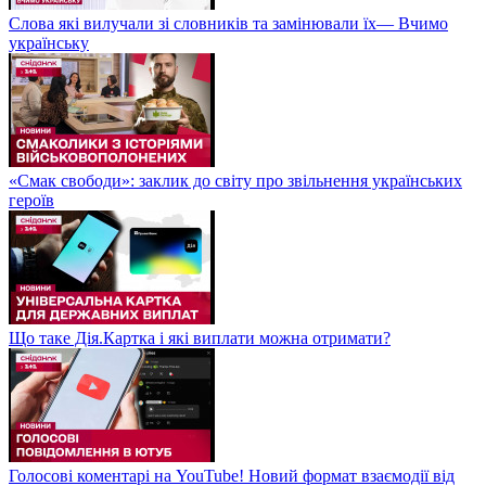
Слова які вилучали зі словників та замінювали їх— Вчимо
українську
«Смак свободи»: заклик до світу про звільнення українських
героїв
Що таке Дія.Картка і які виплати можна отримати?
Голосові коментарі на YouTube! Новий формат взаємодії від