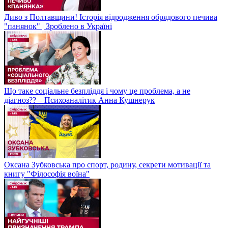
Диво з Полтавщини! Історія відродження обрядового печива
"панянок" | Зроблено в Україні
Що таке соціальне безпліддя і чому це проблема, а не
діагноз?? – Психоаналітик Анна Кушнерук
Оксана Зубковська про спорт, родину, секрети мотивації та
книгу "Філософія воїна"