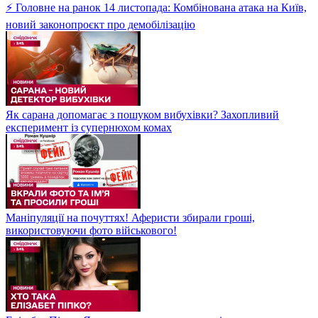
⚡ Головне на ранок 14 листопада: Комбінована атака на Київ,
новий законопроєкт про демобілізацію
Як сарана допомагає з пошуком вибухівки? Захопливий
експеримент із супернюхом комах
Маніпуляції на почуттях! Аферисти збирали гроші,
використовуючи фото військового!