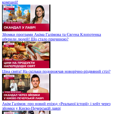
компанії!
Зйомки програми Акіма Галімова та Євгена Клопотенка
обурили людей! Що стало причиною?
Ціна свята! На скільки подорожчав новорічно-різдвяний стіл?
Акім Галімов: про новий епізод «Реальної історії» і хейт через
зйомки у Києво-Печерській лаврі