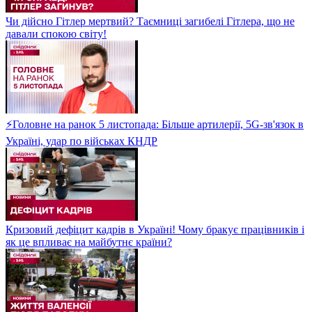
Чи дійсно Гітлер мертвий? Таємниці загибелі Гітлера, що не
давали спокою світу!
⚡Головне на ранок 5 листопада: Більше артилерії, 5G-зв'язок в
Україні, удар по військах КНДР
Кризовий дефіцит кадрів в Україні! Чому бракує працівників і
як це впливає на майбутнє країни?