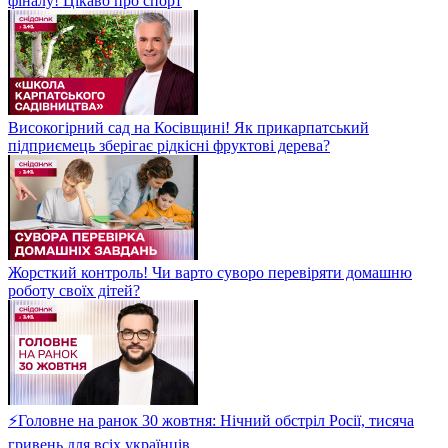
фіналу! Цікаво про спорт
Високогірний сад на Косівщині! Як прикарпатський
підприємець зберігає рідкісні фруктові дерева?
Жорсткий контроль! Чи варто суворо перевіряти домашню
роботу своїх дітей?
⚡Головне на ранок 30 жовтня: Нічний обстріл Росії, тисяча
гривень для всіх українців