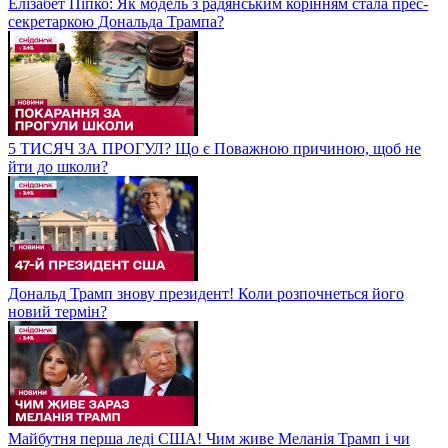
Елізабет Піпко: Як модель з радянським корінням стала прес-
секретаркою Дональда Трампа?
5 ТИСЯЧ ЗА ПРОГУЛ? Що є Поважною причиною, щоб не
йти до школи?
Дональд Трамп знову президент! Коли розпочнеться його
новий термін?
Майбутня перша леді США! Чим живе Меланія Трамп і чи