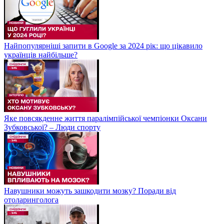
Найпопулярніші запити в Google за 2024 рік: що цікавило
українців найбільше?
Яке повсякденне життя паралімпійської чемпіонки Оксани
Зубковської? – Люди спорту
Навушники можуть зашкодити мозку? Поради від
отоларинголога