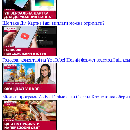
Що таке Дія.Картка і які виплати можна отримати?
Голосові коментарі на YouTube! Новий формат взаємодії від ком
Зйомки програми Акіма Галімова та Євгена Клопотенка обури