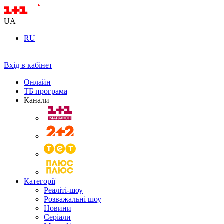
UA
RU
Вхід в кабінет
Онлайн
ТБ програма
Канали
Категорії
Реаліті-шоу
Розважальні шоу
Новини
Серіали