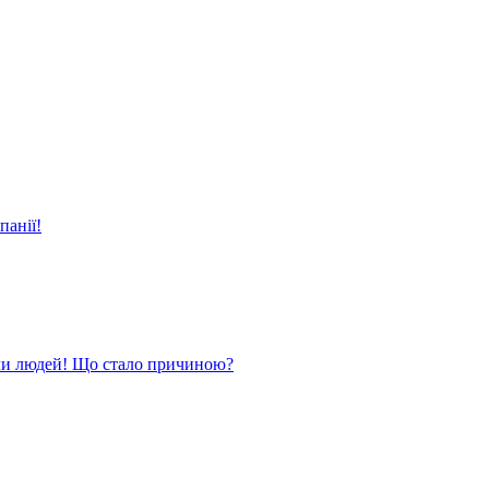
панії!
ли людей! Що стало причиною?