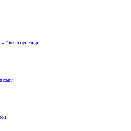
 – Цікаво про спорт
їнську
роїв