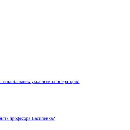
о із найбільших українських операторів!
ьнять професора Василенка?