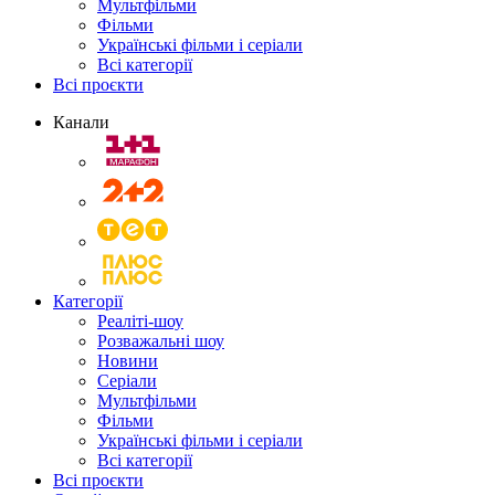
Мультфільми
Фільми
Українські фільми і серіали
Всі категорії
Всі проєкти
Канали
Категорії
Реаліті-шоу
Розважальні шоу
Новини
Серіали
Мультфільми
Фільми
Українські фільми і серіали
Всі категорії
Всі проєкти