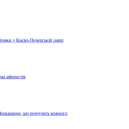
 зйомки у Києво-Печерській лаврі
ема аферистів
з Черкащини, що розчулить кожного