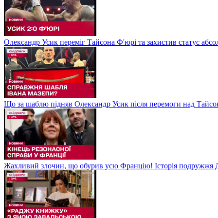
Олександр Усик переміг Тайсона Ф'юрі та захистив статус абсо
Що за шаблю підняв Олександр Усик після перемоги над Тайсон
Жахливий злочин, що обурив усю Францію! Історія подружжя Д