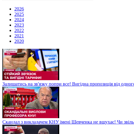
2026
2025
2024
2023
2022
2021
2020
Залишатись на зв'язку попри все! Вигідна пропозиція від одног
Скандал з викладачем КНУ імені Шевченка не вщухає! Чи звіл