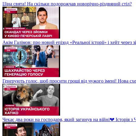
Ціна свята! На скільки подорожчав новорічно-різдвяний стіл?
Акім Галімов: про новий епізод «Реальної історії» і хейт через
Генерують голос, щоб просити гроші від чужого імені! Нова сх
Чекає два роки на господаря, який загинув на війні💔 Історія 