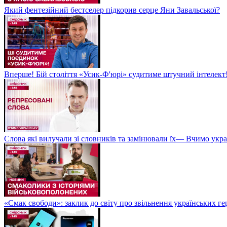
Який фентезійний бестселер підкорив серце Яни Завальської?
Вперше! Бій століття «Усик-Ф'юрі» судитиме штучний інтелект!
Слова які вилучали зі словників та замінювали їх— Вчимо укра
«Смак свободи»: заклик до світу про звільнення українських ге