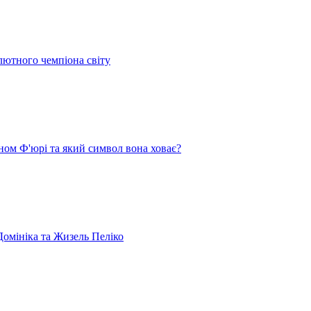
лютного чемпіона світу
ом Ф'юрі та який символ вона ховає?
омініка та Жизель Пеліко