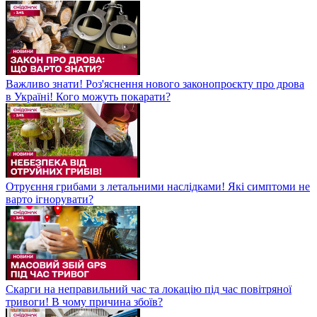
Важливо знати! Роз'яснення нового законопроєкту про дрова
в Україні! Кого можуть покарати?
Отруєння грибами з летальними наслідками! Які симптоми не
варто ігнорувати?
Скарги на неправильний час та локацію під час повітряної
тривоги! В чому причина збоїв?