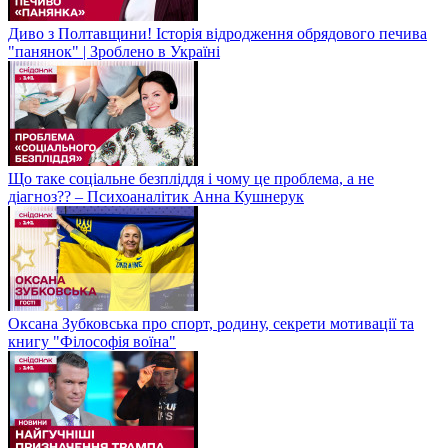
Диво з Полтавщини! Історія відродження обрядового печива
"панянок" | Зроблено в Україні
Що таке соціальне безпліддя і чому це проблема, а не
діагноз?? – Психоаналітик Анна Кушнерук
Оксана Зубковська про спорт, родину, секрети мотивації та
книгу "Філософія воїна"