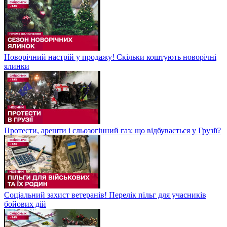
Новорічний настрій у продажу! Скільки коштують новорічні
ялинки
Протести, арешти і сльозогінний газ: що відбувається у Грузії?
Соціальний захист ветеранів! Перелік пільг для учасників
бойових дій