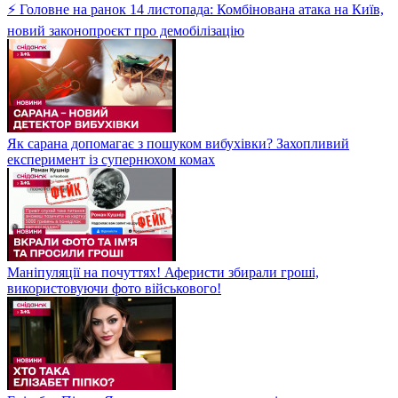
⚡ Головне на ранок 14 листопада: Комбінована атака на Київ,
новий законопроєкт про демобілізацію
Як сарана допомагає з пошуком вибухівки? Захопливий
експеримент із супернюхом комах
Маніпуляції на почуттях! Аферисти збирали гроші,
використовуючи фото військового!