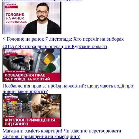
⚡ Головне на ранок 7 листопада: Хто переміг на виборах
США? Як проходить операція в Курській області
Позбавлення прав за проїзд на жовтий: що думають водії про
новий законопроєкт?
Магазини замість квартири! Чи законно перетворювати
житлові приміщення на комерційні?