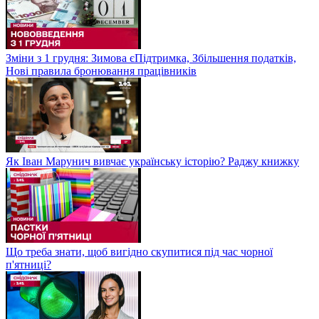
Зміни з 1 грудня: Зимова єПідтримка, Збільшення податків,
Нові правила бронювання працівників
Як Іван Марунич вивчає українську історію? Раджу книжку
Що треба знати, щоб вигідно скупитися під час чорної
п'ятниці?