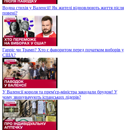
Водна стихія у Валенсії! Як жителі відновлюють життя після
повені?
Гарріс чи Трамп? Хто є фаворитом перед початком виборів у
США?
У Валенсії короля та прем'єр-міністра закидали брудом! У
чому звинувачують іспанських лідерів?