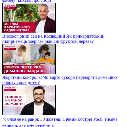
фіналу! Цікаво про спорт
Високогірний сад на Косівщині! Як прикарпатський
підприємець зберігає рідкісні фруктові дерева?
Жорсткий контроль! Чи варто суворо перевіряти домашню
роботу своїх дітей?
⚡Головне на ранок 30 жовтня: Нічний обстріл Росії, тисяча
гривень для всіх українців