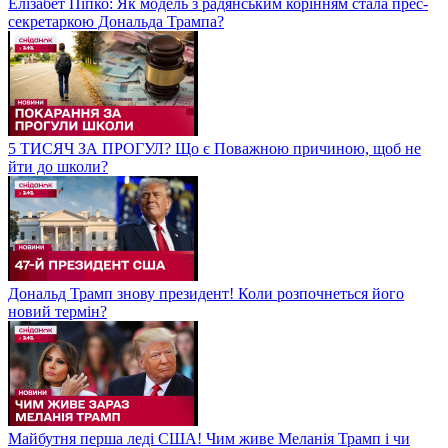
Елізабет Піпко: Як модель з радянським корінням стала прес-
секретаркою Дональда Трампа?
5 ТИСЯЧ ЗА ПРОГУЛ? Що є Поважною причиною, щоб не
йти до школи?
Дональд Трамп знову президент! Коли розпочнеться його
новий термін?
Майбутня перша леді США! Чим живе Меланія Трамп і чи