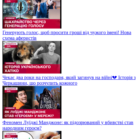
Генерують голос, щоб просити гроші від чужого імені! Нова
схема аферистів
Чекає два роки на господаря, який загинув на війні💔 Історія з
Черкащини, що розчулить кожного
Феномен Луїджі Манджоне: як підозрюваний у вбивстві став
народним героєм?