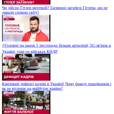
Чи дійсно Гітлер мертвий? Таємниці загибелі Гітлера, що не
давали спокою світу!
⚡Головне на ранок 5 листопада: Більше артилерії, 5G-зв'язок в
Україні, удар по військах КНДР
Кризовий дефіцит кадрів в Україні! Чому бракує працівників і
як це впливає на майбутнє країни?