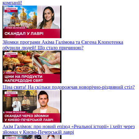
компанії!
Зйомки програми Акіма Галімова та Євгена Клопотенка
обурили людей! Що стало причиною?
Ціна свята! На скільки подорожчав новорічно-різдвяний стіл?
Акім Галімов: про новий епізод «Реальної історії» і хейт через
зйомки у Києво-Печерській лаврі