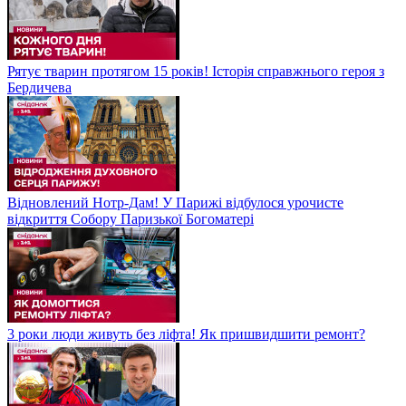
Рятує тварин протягом 15 років! Історія справжнього героя з
Бердичева
Відновлений Нотр-Дам! У Парижі відбулося урочисте
відкриття Собору Паризької Богоматері
3 роки люди живуть без ліфта! Як пришвидшити ремонт?