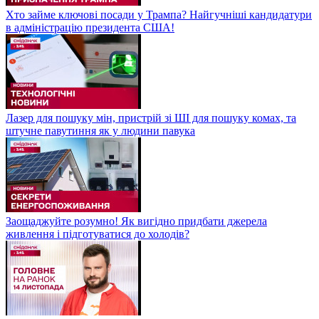
Хто займе ключові посади у Трампа? Найгучніші кандидатури
в адміністрацію президента США!
Лазер для пошуку мін, пристрій зі ШІ для пошуку комах, та
штучне павутиння як у людини павука
Заощаджуйте розумно! Як вигідно придбати джерела
живлення і підготуватися до холодів?