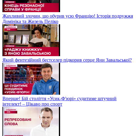
Жахливий злочин, що обурив усю Францію! Історія подружжя
Домініка та Жизель Пеліко
Який фентезійний бестселер підкорив серце Яни Завальської?
Вперше! Бій століття «Усик-Ф'юрі» судитиме штучний
інтелект! – Цікаво про спорт