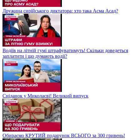
Дружина сирійського диктатора: хто така Асма Асад?
Водіїв на літній гумі штрафуватимуть! Скільки доведеться
заплатити і що думають водії?
Сніданок у Миколаєві! Великий випуск
Обираємо КРУТИЙ подарунок ВСЬОГО за 300 гривень!