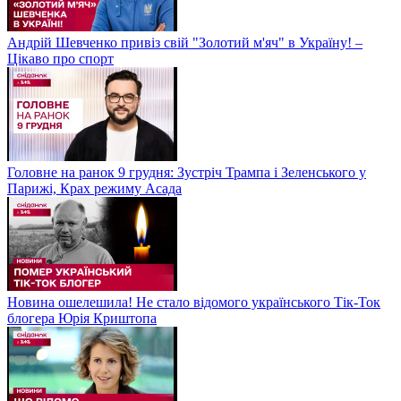
Андрій Шевченко привіз свій "Золотий м'яч" в Україну! –
Цікаво про спорт
Головне на ранок 9 грудня: Зустріч Трампа і Зеленського у
Парижі, Крах режиму Асада
Новина ошелешила! Не стало відомого українського Тік-Ток
блогера Юрія Криштопа