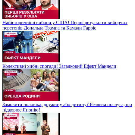
Найісторичніші вибори у США! Перші результати виборчих
перегонів Дональда Трампа та Камали Гарріс
Колективні хибні спогади! Загадковий Ефект Мандели
Замовити чоловіка, дружину або дитину? Реальна послуга, що
підкорює Японію!