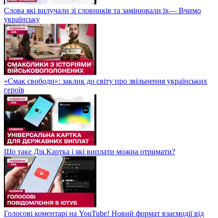
Слова які вилучали зі словників та замінювали їх— Вчимо
українську
«Смак свободи»: заклик до світу про звільнення українських
героїв
Що таке Дія.Картка і які виплати можна отримати?
Голосові коментарі на YouTube! Новий формат взаємодії від