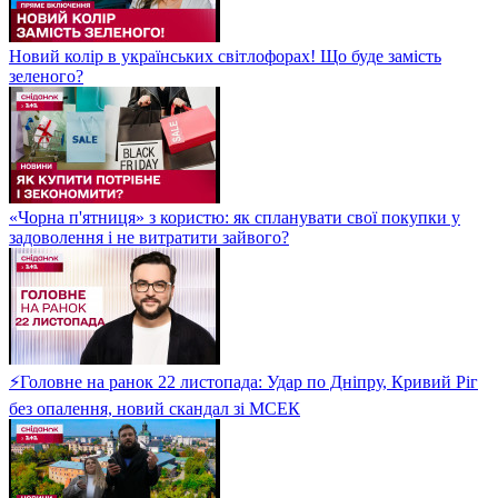
Новий колір в українських світлофорах! Що буде замість
зеленого?
«Чорна п'ятниця» з користю: як спланувати свої покупки у
задоволення і не витратити зайвого?
⚡Головне на ранок 22 листопада: Удар по Дніпру, Кривий Ріг
без опалення, новий скандал зі МСЕК