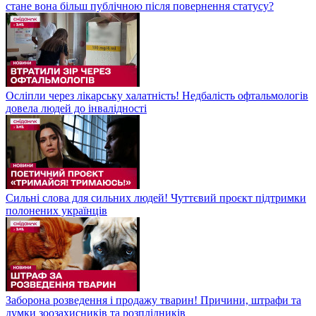
стане вона більш публічною після повернення статусу?
Осліпли через лікарську халатність! Недбалість офтальмологів
довела людей до інвалідності
Сильні слова для сильних людей! Чуттєвий проєкт підтримки
полонених українців
Заборона розведення і продажу тварин! Причини, штрафи та
думки зоозахисників та розплідників