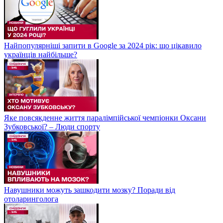
Найпопулярніші запити в Google за 2024 рік: що цікавило
українців найбільше?
Яке повсякденне життя паралімпійської чемпіонки Оксани
Зубковської? – Люди спорту
Навушники можуть зашкодити мозку? Поради від
отоларинголога