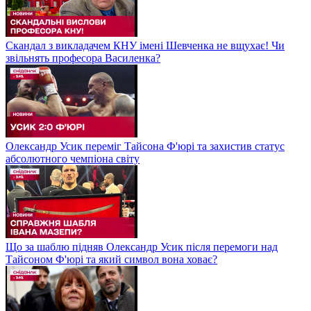
Скандал з викладачем КНУ імені Шевченка не вщухає! Чи
звільнять професора Василенка?
Олександр Усик переміг Тайсона Ф'юрі та захистив статус
абсолютного чемпіона світу
Що за шаблю підняв Олександр Усик після перемоги над
Тайсоном Ф'юрі та який символ вона ховає?