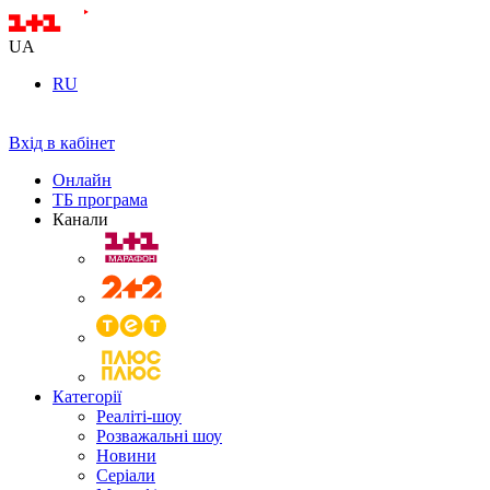
UA
RU
Вхід в кабінет
Онлайн
ТБ програма
Канали
Категорії
Реаліті-шоу
Розважальні шоу
Новини
Серіали