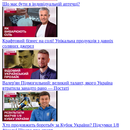
Що має бути в індивідуальній аптечці?
Крафтовий бізнес на солі! Унікальна продукція з давніх
соляних джерел
Валер'ян Підмогильний: великий талант, якого Україна
втратила занадто рано — Постаті
Хто продовжить боротьбу за Кубок України? Підсумки 1/8