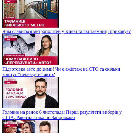
Чим славиться метрополітен у Києві та які таємниці приховує?
Підготовка авто до зими! Чи є ажіотаж на СТО та скільки
коштує "перевзути" авто?
Головне на ранок 6 листопада: Перші результати виборів у
США, Ракетна атака по Запоріжжю