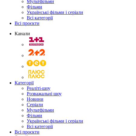
Мультфільми
Фільми
Українські фільми і серіали
Всі категорії
Всі проєкти
Канали
Категорії
Реаліті-шоу
Розважальні шоу
Новини
Серіали
Мультфільми
Фільми
Українські фільми і серіали
Всі категорії
Всі проєкти