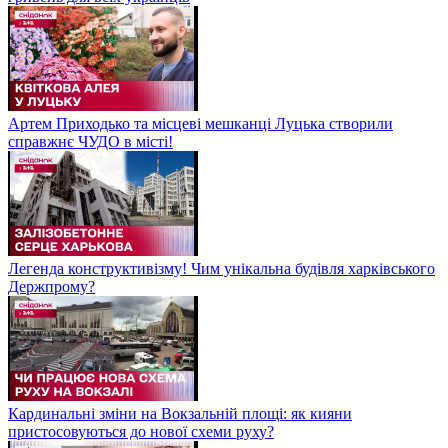
Артем Приходько та місцеві мешканці Луцька створили
справжнє ЧУДО в місті!
Легенда конструктивізму! Чим унікальна будівля харківського
Держпрому?
Кардинальні зміни на Вокзальній площі: як кияни
пристосовуються до нової схеми руху?