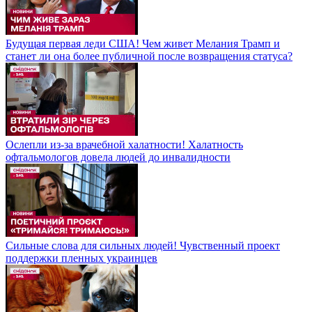
Будущая первая леди США! Чем живет Мелания Трамп и
станет ли она более публичной после возвращения статуса?
Ослепли из-за врачебной халатности! Халатность
офтальмологов довела людей до инвалидности
Сильные слова для сильных людей! Чувственный проект
поддержки пленных украинцев