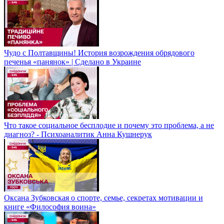
Чудо с Полтавщины! История возрождения обрядового
печенья «панянок» | Сделано в Украине
Что такое социальное бесплодие и почему это проблема, а не
диагноз? - Психоаналитик Анна Кушнерук
Оксана Зубковская о спорте, семье, секретах мотивации и
книге «Философия воина»