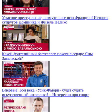
Ужасное преступление, возмутившее всю Францию! История
супругов Доминика и Жизель Пелико
Какой фэнтезийный бестселлер покорил сердце Яны
Завальской?
Впервые! Бой века «Усик-Фьюри» будет судить
искусственный интеллект! – Интересно про спорт