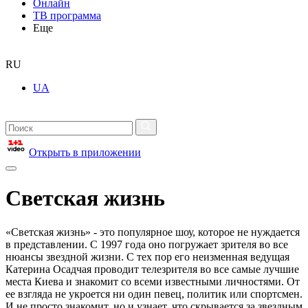
Онлайн
ТВ программа
Еще
RU
UA
Открыть в приложении
Светская жизнь
«Светская жизнь» - это популярное шоу, которое не нуждается
в представлении. С 1997 года оно погружает зрителя во все
нюансы звездной жизни. С тех пор его неизменная ведущая
Катерина Осадчая проводит телезрителя во все самые лучшие
места Киева и знакомит со всеми известными личностями. От
ее взгляда не укроется ни один певец, политик или спортсмен.
И не просто знакомит, но и узнает, что скрывается за звездным