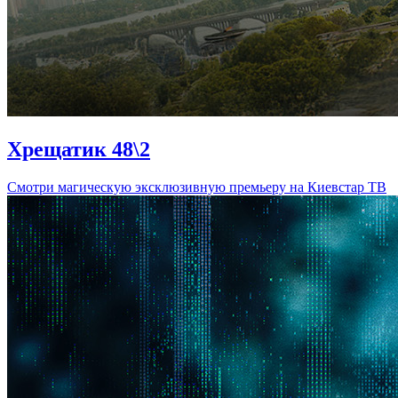
Хрещатик 48\2
Смотри магическую эксклюзивную премьеру на Киевстар ТВ