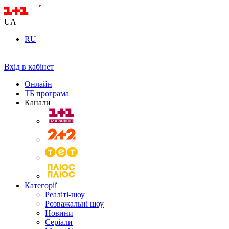
UA
RU
Вхід в кабінет
Онлайн
ТБ програма
Канали
Категорії
Реаліті-шоу
Розважальні шоу
Новини
Серіали