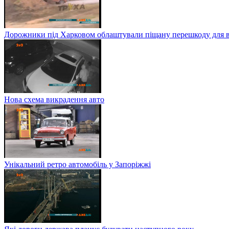
Дорожники під Харковом облаштували піщану перешкоду для в
Нова схема викрадення авто
Унікальний ретро автомобіль у Запоріжжі