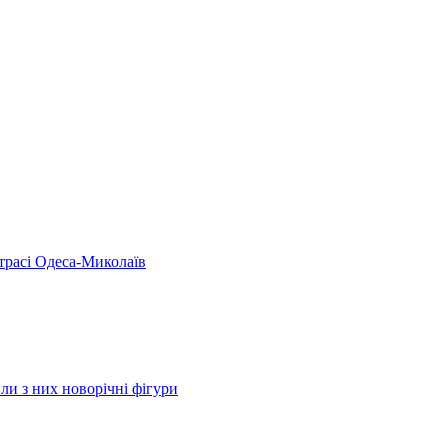
 трасі Одеса-Миколаїв
ли з них новорічні фігури