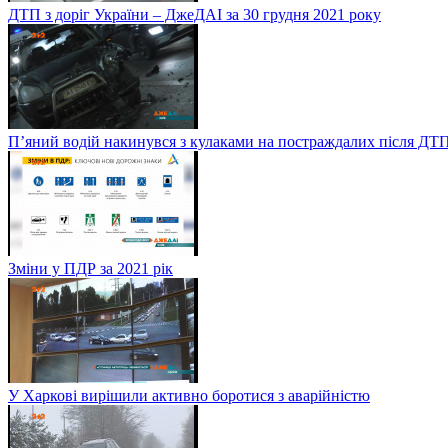
ДТП з доріг України – ДжеДАІ за 30 грудня 2021 року
П’яний водій накинувся з кулаками на постраждалих після ДТП
Зміни у ПДР за 2021 рік
У Харкові вирішили активно боротися з аварійністю