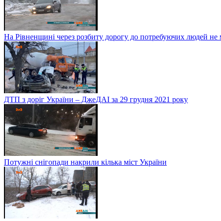
На Рівненщині через розбиту дорогу до потребуючих людей не
ДТП з доріг України – ДжеДАІ за 29 грудня 2021 року
Потужні снігопади накрили кілька міст України