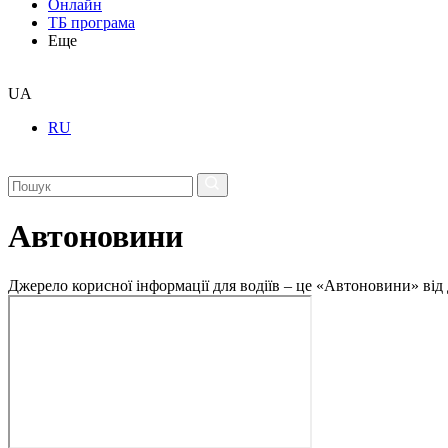
Онлайн
ТБ програма
Еще
UA
RU
Автоновини
Джерело корисної інформації для водіїв – це «Автоновини» від