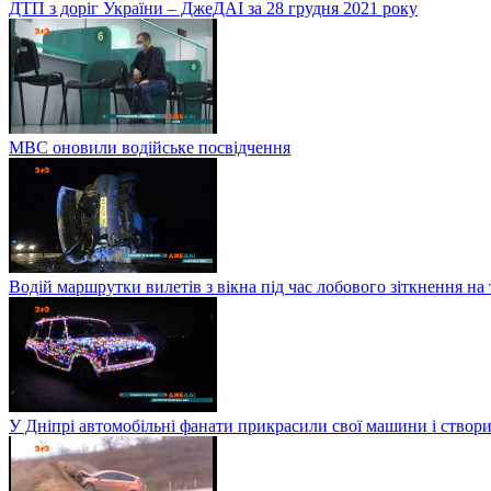
ДТП з доріг України – ДжеДАІ за 28 грудня 2021 року
МВС оновили водійське посвідчення
Водій маршрутки вилетів з вікна під час лобового зіткнення на
У Дніпрі автомобільні фанати прикрасили свої машини і створи