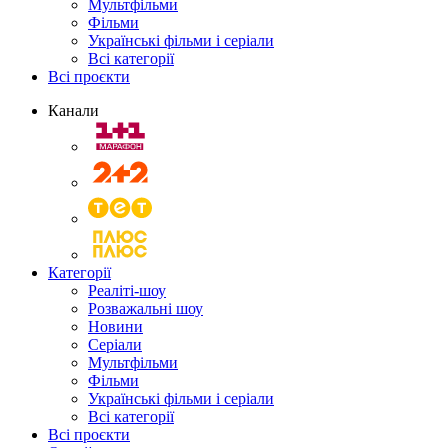
Мультфільми
Фільми
Українські фільми і серіали
Всі категорії
Всі проєкти
Канали
Категорії
Реаліті-шоу
Розважальні шоу
Новини
Серіали
Мультфільми
Фільми
Українські фільми і серіали
Всі категорії
Всі проєкти