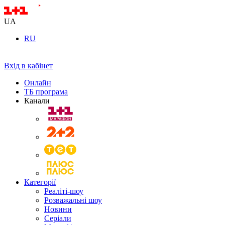
UA
RU
Вхід в кабінет
Онлайн
ТБ програма
Канали
Категорії
Реаліті-шоу
Розважальні шоу
Новини
Серіали