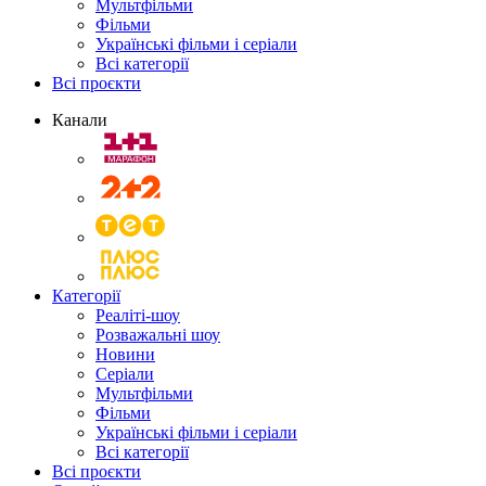
Мультфільми
Фільми
Українські фільми і серіали
Всі категорії
Всі проєкти
Канали
Категорії
Реаліті-шоу
Розважальні шоу
Новини
Серіали
Мультфільми
Фільми
Українські фільми і серіали
Всі категорії
Всі проєкти