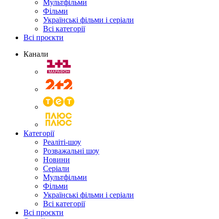
Мультфільми
Фільми
Українські фільми і серіали
Всі категорії
Всі проєкти
Канали
Категорії
Реаліті-шоу
Розважальні шоу
Новини
Серіали
Мультфільми
Фільми
Українські фільми і серіали
Всі категорії
Всі проєкти