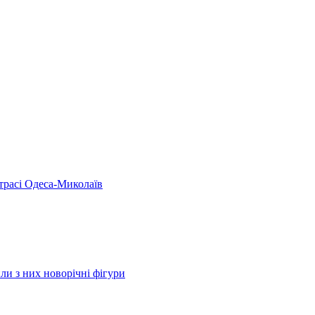
 трасі Одеса-Миколаїв
ли з них новорічні фігури