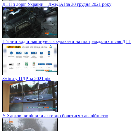
ДТП з доріг України – ДжеДАІ за 30 грудня 2021 року
П’яний водій накинувся з кулаками на постраждалих після ДТП
Зміни у ПДР за 2021 рік
У Харкові вирішили активно боротися з аварійністю