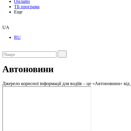
Онлайн
ТБ програма
Еще
UA
RU
Автоновини
Джерело корисної інформації для водіїв – це «Автоновини» від