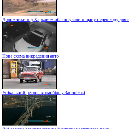
Дорожники під Харковом облаштували піщану перешкоду для в
Нова схема викрадення авто
Унікальний ретро автомобіль у Запоріжжі