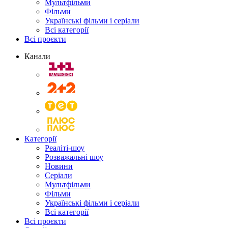
Мультфільми
Фільми
Українські фільми і серіали
Всі категорії
Всі проєкти
Канали
Категорії
Реаліті-шоу
Розважальні шоу
Новини
Серіали
Мультфільми
Фільми
Українські фільми і серіали
Всі категорії
Всі проєкти