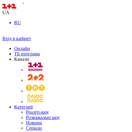
UA
RU
Вхід в кабінет
Онлайн
ТБ програма
Канали
Категорії
Реаліті-шоу
Розважальні шоу
Новини
Серіали