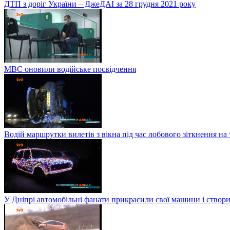
ДТП з доріг України – ДжеДАІ за 28 грудня 2021 року
МВС оновили водійське посвідчення
Водій маршрутки вилетів з вікна під час лобового зіткнення на
У Дніпрі автомобільні фанати прикрасили свої машини і створи