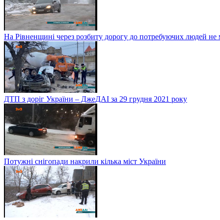
На Рівненщині через розбиту дорогу до потребуючих людей не
ДТП з доріг України – ДжеДАІ за 29 грудня 2021 року
Потужні снігопади накрили кілька міст України