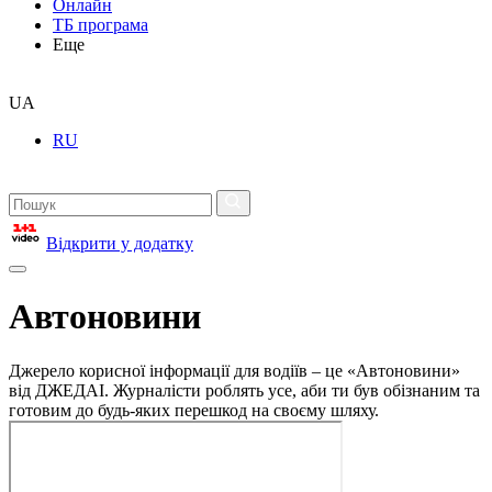
Онлайн
ТБ програма
Еще
UA
RU
Відкрити у додатку
Автоновини
Джерело корисної інформації для водіїв – це «Автоновини»
від ДЖЕДАІ. Журналісти роблять усе, аби ти був обізнаним та
готовим до будь-яких перешкод на своєму шляху.