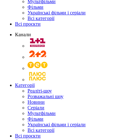
Мультфільми
Фільми
Українські фільми і серіали
Всі категорії
Всі проєкти
Канали
Категорії
Реаліті-шоу
Розважальні шоу
Новини
Серіали
Мультфільми
Фільми
Українські фільми і серіали
Всі категорії
Всі проєкти