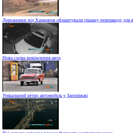
Дорожники під Харковом облаштували піщану перешкоду для в
Нова схема викрадення авто
Унікальний ретро автомобіль у Запоріжжі