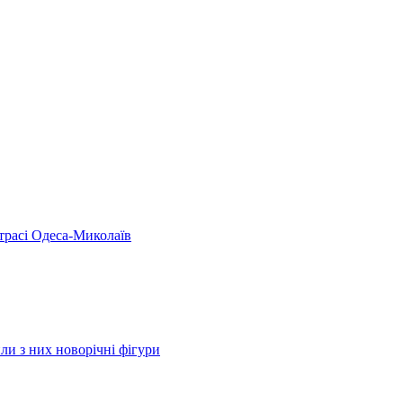
 трасі Одеса-Миколаїв
ли з них новорічні фігури