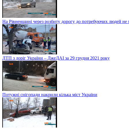
На Рівненщині через розбиту дорогу до потребуючих людей не
ДТП з доріг України – ДжеДАІ за 29 грудня 2021 року
Потужні снігопади накрили кілька міст України