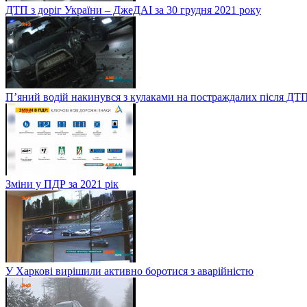
ДТП з доріг України – ДжеДАІ за 30 грудня 2021 року
П’яний водій накинувся з кулаками на постраждалих після ДТП
Зміни у ПДР за 2021 рік
У Харкові вирішили активно боротися з аварійністю