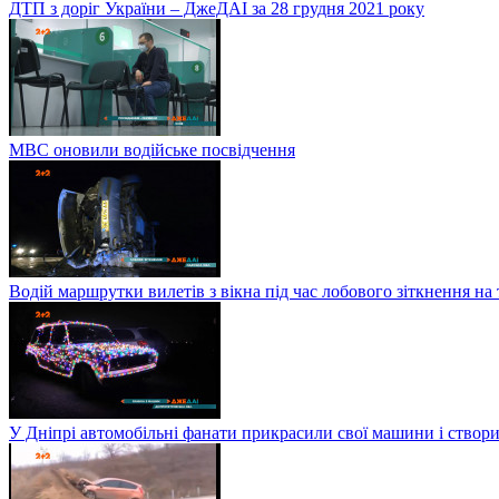
ДТП з доріг України – ДжеДАІ за 28 грудня 2021 року
МВС оновили водійське посвідчення
Водій маршрутки вилетів з вікна під час лобового зіткнення на
У Дніпрі автомобільні фанати прикрасили свої машини і створи