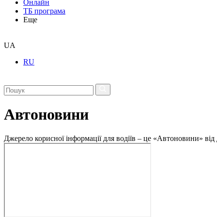
Онлайн
ТБ програма
Еще
UA
RU
Автоновини
Джерело корисної інформації для водіїв – це «Автоновини» від