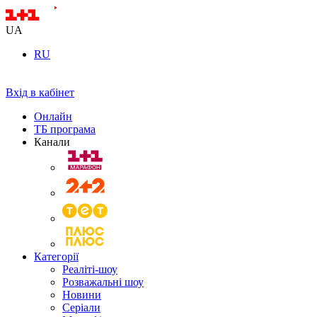
UA
RU
Вхід в кабінет
Онлайн
ТБ програма
Канали
Категорії
Реаліті-шоу
Розважальні шоу
Новини
Серіали