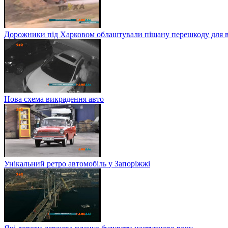
Дорожники під Харковом облаштували піщану перешкоду для в
Нова схема викрадення авто
Унікальний ретро автомобіль у Запоріжжі