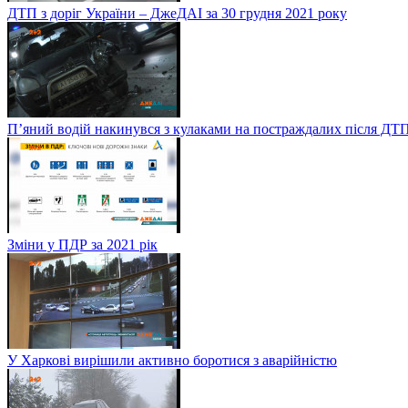
ДТП з доріг України – ДжеДАІ за 30 грудня 2021 року
П’яний водій накинувся з кулаками на постраждалих після ДТП
Зміни у ПДР за 2021 рік
У Харкові вирішили активно боротися з аварійністю