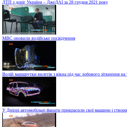
ДТП з доріг України – ДжеДАІ за 28 грудня 2021 року
МВС оновили водійське посвідчення
Водій маршрутки вилетів з вікна під час лобового зіткнення на
У Дніпрі автомобільні фанати прикрасили свої машини і створи