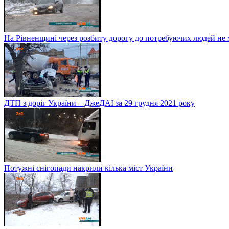
На Рівненщині через розбиту дорогу до потребуючих людей не
ДТП з доріг України – ДжеДАІ за 29 грудня 2021 року
Потужні снігопади накрили кілька міст України