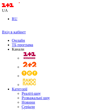
UA
RU
Вхід в кабінет
Онлайн
ТБ програма
Канали
Категорії
Реаліті-шоу
Розважальні шоу
Новини
Серіали