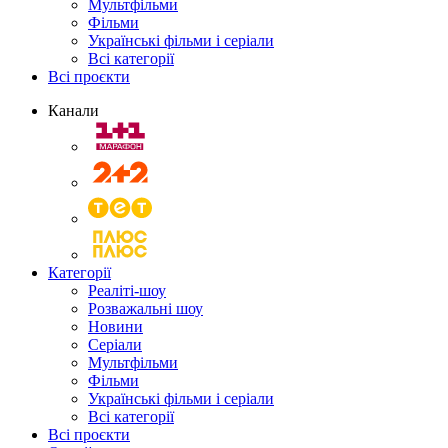
Мультфільми
Фільми
Українські фільми і серіали
Всі категорії
Всі проєкти
Канали
Категорії
Реаліті-шоу
Розважальні шоу
Новини
Серіали
Мультфільми
Фільми
Українські фільми і серіали
Всі категорії
Всі проєкти