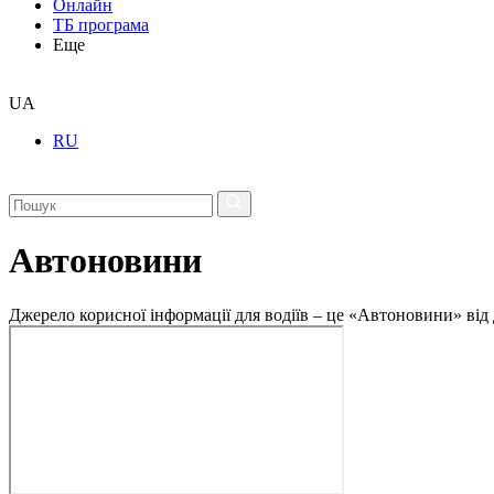
Онлайн
ТБ програма
Еще
UA
RU
Автоновини
Джерело корисної інформації для водіїв – це «Автоновини» від