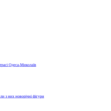
 трасі Одеса-Миколаїв
ли з них новорічні фігури